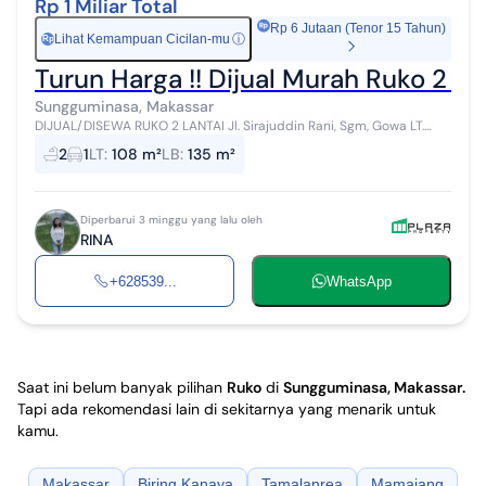
Rp 1 Miliar Total
Rp 6 Jutaan (Tenor 15 Tahun)
Lihat Kemampuan Cicilan-mu
ⓘ
Rp
Turun Harga !! Dijual Murah Ruko 2 L
Sungguminasa, Makassar
DIJUAL/DISEWA RUKO 2 LANTAI Jl. Sirajuddin Rani, Sgm, Gowa LT.
4,5x24 LB. 4,5x15x 2Lantai Tingkat 2 KT. 1 KM.2 Listrik 1300 Air PAM
2
1
LT
:
108 m²
LB
:
135 m²
SHM Harga Jua...
Diperbarui 3 minggu yang lalu oleh
RINA
+628539...
WhatsApp
Saat ini belum banyak pilihan
Ruko
di
Sungguminasa, Makassar
.
Tapi ada rekomendasi lain di sekitarnya yang menarik untuk
kamu.
Makassar
Biring Kanaya
Tamalanrea
Mamajang