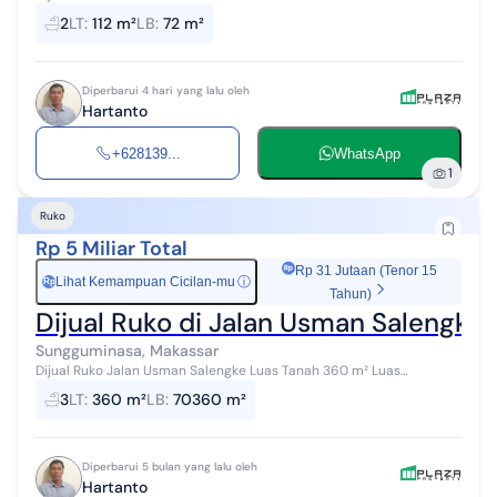
4 x 18 Rolling depan 6 mtr tanah kosong di belakang ada 4 mtr
2
LT
:
112 m²
LB
:
72 m²
Diperbarui 4 hari yang lalu oleh
Hartanto
+628139...
WhatsApp
1
Ruko
Rp 5 Miliar Total
Rp 31 Jutaan (Tenor 15
Lihat Kemampuan Cicilan-mu
ⓘ
Rp
Tahun)
Dijual Ruko di Jalan Usman Salengke
Sungguminasa, Makassar
Dijual Ruko Jalan Usman Salengke Luas Tanah 360 m² Luas
Bangunan 10 x 18 m 2 lantai Kamar Mandi 3 SHM Harga Jual 5 M
3
LT
:
360 m²
LB
:
70360 m²
Diperbarui 5 bulan yang lalu oleh
Hartanto