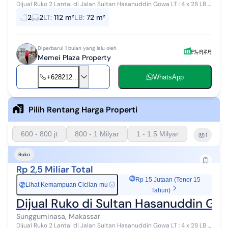
Dijual Ruko 2 Lantai di Jalan Sultan Hasanuddin Gowa LT : 4 x 28 LB :
4 x 18 Rolling depan 6 mtr tanah kosong di belakang ada 4 mtr
2
2
LT
:
112 m²
LB
:
72 m²
Diperbarui 1 bulan yang lalu oleh
Memei Plaza Property
+628212...
WhatsApp
Pilih Rentang Harga Properti
600 - 800 jt
800 - 1 Milyar
1 - 1.5 Milyar
1
Ruko
Rp 2,5 Miliar Total
Rp 15 Jutaan (Tenor 15
Lihat Kemampuan Cicilan-mu
ⓘ
Rp
Tahun)
Dijual Ruko di Sultan Hasanuddin Go
Sungguminasa, Makassar
Dijual Ruko 2 Lantai di Jalan Sultan Hasanuddin Gowa LT : 4 x 28 LB :