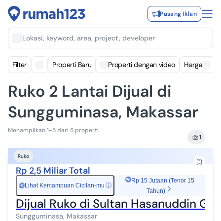
Pasang Iklan
Lokasi, keyword, area, project, developer
Filter
Properti Baru
Properti dengan video
Harga
Ruko 2 Lantai Dijual di
Sungguminasa, Makassar
Menampilkan 1-5 dari 5 properti
1
Ruko
Rp 2,5 Miliar Total
Rp 15 Jutaan (Tenor 15
Lihat Kemampuan Cicilan-mu
ⓘ
Rp
Tahun)
Dijual Ruko di Sultan Hasanuddin Go
Sungguminasa, Makassar