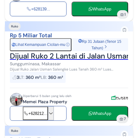
+628139...
WhatsApp
1
Ruko
Rp 5 Miliar Total
Rp 31 Jutaan (Tenor 15
Lihat Kemampuan Cicilan-mu
ⓘ
Rp
Tahun)
Dijual Ruko 2 Lantai di Jalan Usman
Sungguminasa, Makassar
Dijual Ruko Jalan Usman Salengke Luas Tanah 360 m² Luas
Bangunan 10 x 18 m 2 lantai Kamar Mandi 3 SHM Harga Jual 5 M
3
LT
:
360 m²
LB
:
360 m²
Diperbarui 5 bulan yang lalu oleh
Memei Plaza Property
+628212...
WhatsApp
7
Ruko