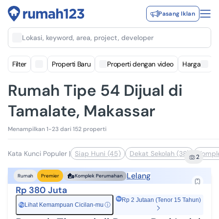
Pasang Iklan
Lokasi, keyword, area, project, developer
Filter
Properti Baru
Properti dengan video
Harga
Rumah Tipe 54 Dijual di
Tamalate, Makassar
Menampilkan 1-23 dari 152 properti
Kata Kunci Populer
|
Siap Huni (45)
Dekat Sekolah (38)
Kompl
2
Lelang
Rumah
Premier
Komplek Perumahan
Rp 380 Juta
Rp 2 Jutaan (Tenor 15 Tahun)
Lihat Kemampuan Cicilan-mu
ⓘ
Rp