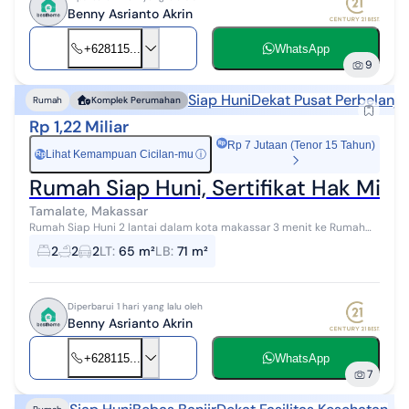
Benny Asrianto Akrin
+628115...
WhatsApp
9
Siap Huni
Dekat Pusat Perbelanja
Rumah
Komplek Perumahan
Rp 1,22 Miliar
Rp 7 Jutaan (Tenor 15 Tahun)
Lihat Kemampuan Cicilan-mu
ⓘ
Rp
Rumah Siap Huni, Sertifikat Hak Mil
Tamalate, Makassar
Rumah Siap Huni 2 lantai dalam kota makassar 3 menit ke Rumah
sakit Haji makassar 5 menit ke Mall MARI 5 menit ke Rumah sakit
2
2
2
LT
:
65 m²
LB
:
71 m²
Bhayangkara 5 menit ...
Diperbarui 1 hari yang lalu oleh
Benny Asrianto Akrin
+628115...
WhatsApp
7