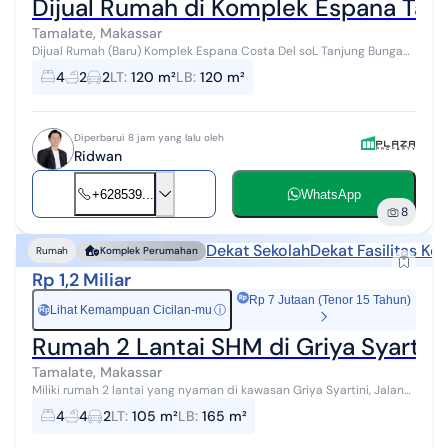
Dijual Rumah di Komplek Espana Tan
Tamalate, Makassar
Dijual Rumah (Baru) Komplek Espana Costa Del soL Tanjung Bunga
Siap Huni, Ready 2 Unit Luas Tanah 8 x 15 m 2 Lantai 4 Kamar tidur 2
4
2
2
LT
:
120 m²
LB
:
120 m²
Kamar Mandi L...
Diperbarui 8 jam yang lalu oleh
Ridwan
+628539...
WhatsApp
8
Dekat Sekolah
Dekat Fasilitas Ke
Rumah
Komplek Perumahan
Rp 1,2 Miliar
Rp 7 Jutaan (Tenor 15 Tahun)
Lihat Kemampuan Cicilan-mu
ⓘ
Rp
Rumah 2 Lantai SHM di Griya Syartin
Tamalate, Makassar
Miliki rumah 2 lantai yang nyaman di kawasan Griya Syartini, Jalan
Mannuruki, Makassar. Berada di lokasi strategis dengan akses
4
4
2
LT
:
105 m²
LB
:
165 m²
mudah ke berbagai f...