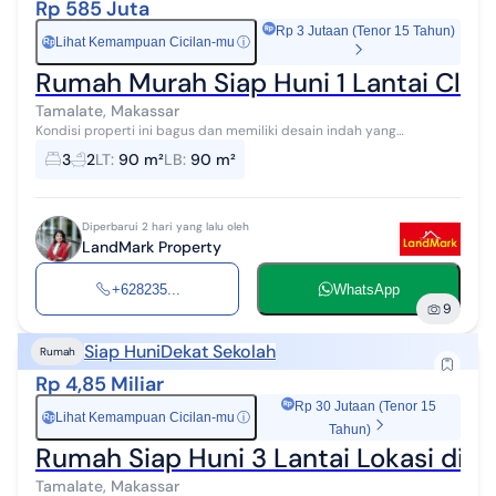
Rp 585 Juta
Rp 3 Jutaan (Tenor 15 Tahun)
Lihat Kemampuan Cicilan-mu
ⓘ
Rp
Rumah Murah Siap Huni 1 Lantai Clus
Tamalate, Makassar
Kondisi properti ini bagus dan memiliki desain indah yang
menambah daya tarik dan estetika properti ini. Rumah ini berada di
3
2
LT
:
90 m²
LB
:
90 m²
area strategis. Detai...
Diperbarui 2 hari yang lalu oleh
LandMark Property
+628235...
WhatsApp
9
Siap Huni
Dekat Sekolah
Rumah
Rp 4,85 Miliar
Rp 30 Jutaan (Tenor 15
Lihat Kemampuan Cicilan-mu
ⓘ
Rp
Tahun)
Rumah Siap Huni 3 Lantai Lokasi di 
Tamalate, Makassar