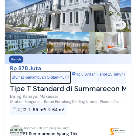
13
Rumah
Rp 878 Juta
Rp 5 Jutaan (Tenor 15 Tahun)
Lihat Kemampuan Cicilan-mu
ⓘ
Rp
Tipe T Standard di Summarecon Mut
Biring Kanaya, Makassar
Struktur Bangunan : Beton Bertulang,Dinding Utama : Plester, Aci,
Cat,Dinding Toilet : Keramik,Lantai : Utama : Keramik,Lantai Toilet : K...
2
2
LT
:
55 m²
LB
:
64 m²
Diperbarui 18 jam yang lalu oleh
PT Summarecon Agung Tbk.