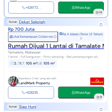
+628772...
WhatsApp
14
Dekat Sekolah
Rumah
Rp 700 Juta
Rp 4 Jutaan (Tenor 15 Tahun)
Lihat Kemampuan Cicilan-mu
ⓘ
Rp
Rumah Dijual 1 Lantai di Tamalate Ma
Tamalate, Makassar
1 lantai - Full bangunan - Pintu samping - Bak penampungan air
yang ditanam dibawah - Kanopi - Carpot luas bisa 2 mobil 1 motor
2
1
LT
:
105 m²
LB
:
105 m²
- ...
Diperbarui 2 hari yang lalu oleh
LandMark Property
+628235...
WhatsApp
9
Siap Huni
Rumah