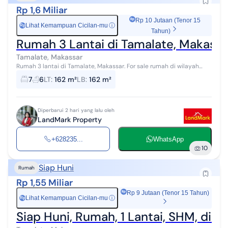
Rp 1,6 Miliar
Rp 10 Jutaan (Tenor 15
Lihat Kemampuan Cicilan-mu
ⓘ
Rp
Tahun)
Rumah 3 Lantai di Tamalate, Makassa
Tamalate, Makassar
Rumah 3 lantai di Tamalate, Makassar. For sale rumah di wilayah
yang tenang. Properti 3 lantai ini berada di lingkungan strategis.
7
6
LT
:
162 m²
LB
:
162 m²
Rinciannya ada...
Diperbarui 2 hari yang lalu oleh
LandMark Property
+628235...
WhatsApp
10
Siap Huni
Rumah
Rp 1,55 Miliar
Rp 9 Jutaan (Tenor 15 Tahun)
Lihat Kemampuan Cicilan-mu
ⓘ
Rp
Siap Huni, Rumah, 1 Lantai, SHM, di T