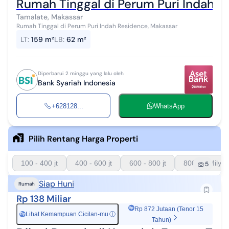
Rumah Tinggal di Perum Puri Indah R
Tamalate, Makassar
Rumah Tinggal di Perum Puri Indah Residence, Makassar
LT
:
159 m²
LB
:
62 m²
Diperbarui 2 minggu yang lalu oleh
Bank Syariah Indonesia
+628128...
WhatsApp
Pilih Rentang Harga Properti
100 - 400 jt
400 - 600 jt
600 - 800 jt
800 - 1 Milyar
5
Siap Huni
Rumah
Rp 138 Miliar
Rp 872 Jutaan (Tenor 15
Lihat Kemampuan Cicilan-mu
ⓘ
Rp
Tahun)