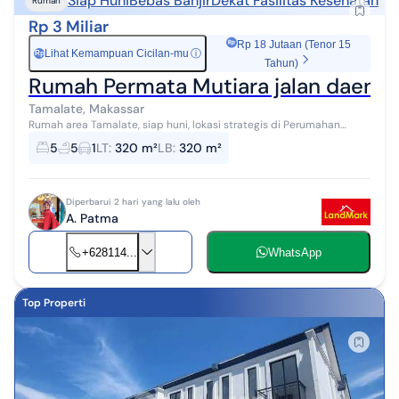
Siap Huni
Bebas Banjir
Dekat Fasilitas Kesehatan
Rumah
Rp 3 Miliar
Rp 18 Jutaan (Tenor 15
Lihat Kemampuan Cicilan-mu
ⓘ
Rp
Tahun)
Rumah Permata Mutiara jalan daen
Tamalate, Makassar
Rumah area Tamalate, siap huni, lokasi strategis di Perumahan
Permata Mutiara, dekat pertokoan dan perbelanjaan, dekat apotik,
5
5
1
LT
:
320 m²
LB
:
320 m²
bank, lingkungan rum...
Diperbarui 2 hari yang lalu oleh
A. Patma
+628114...
WhatsApp
Top Properti