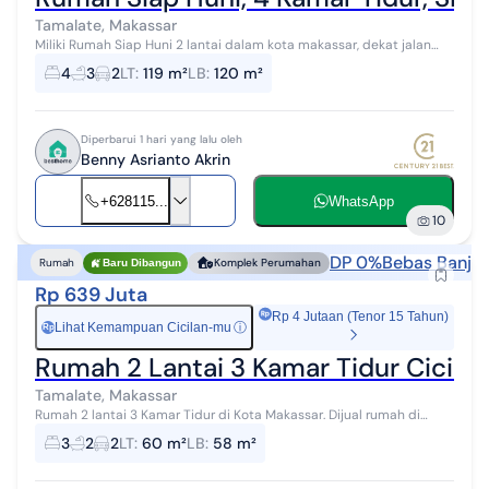
Tamalate, Makassar
Miliki Rumah Siap Huni 2 lantai dalam kota makassar, dekat jalan
ratulangi, Cendrawasih Dan Jalan mapaoddang Makassar 3 menit
4
3
2
LT
:
119 m²
LB
:
120 m²
ke Rumah sakit Haji ...
Diperbarui 1 hari yang lalu oleh
Benny Asrianto Akrin
+628115...
WhatsApp
10
DP 0%
Bebas Banjir
Rumah
Komplek Perumahan
Baru Dibangun
Rp 639 Juta
Rp 4 Jutaan (Tenor 15 Tahun)
Lihat Kemampuan Cicilan-mu
ⓘ
Rp
Rumah 2 Lantai 3 Kamar Tidur Cicilan
Tamalate, Makassar
Rumah 2 lantai 3 Kamar Tidur di Kota Makassar. Dijual rumah di
wilayah yang tenang dengan pemandangan perkotaan. Properti 2
3
2
2
LT
:
60 m²
LB
:
58 m²
lantai bergaya modern ...