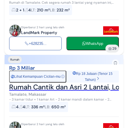
Rumah di Tamalate. Cek segera rumah 3 lantai yang nyaman ini,
dijual dengan pemandangan asri yang menambah nilai estetika di
2 + 1
4
LT
:
210 m²
LB
:
232 m²
lingkungan hunian. R...
Diperbarui 2 hari yang lalu oleh
LandMark Property
+628235...
WhatsApp
29
Rumah
Rp 3 Miliar
Rp 18 Jutaan (Tenor 15
Lihat Kemampuan Cicilan-mu
ⓘ
Rp
Tahun)
Rumah Cantik dan Asri 2 Lantai, Lok
Tamalate, Makassar
-⁠ ⁠3 kamar tidur + 1 kamar Art -⁠ ⁠2 kamar mandi dalam kamar -⁠ ⁠2
kamar mandi luar -⁠ ⁠1 kolam ikan + 1 Gazebo -⁠ ⁠3 Ac ...
4
4
LT
:
336 m²
LB
:
650 m²
Diperbarui 2 hari yang lalu oleh