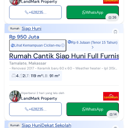
LandMark Property
+628235...
WhatsApp
26
Siap Huni
Rumah
Rp 950 Juta
Rp 6 Jutaan (Tenor 15 Tahun)
Lihat Kemampuan Cicilan-mu
ⓘ
Rp
Rumah Cantik Siap Huni Full Furnish
Tamalate, Makassar
- Renovasi 2017 - Keramik baru 60 x 60 - Weather heater - Ipl 315rb
- Ada sirkulasi udara dari kolam ikan dekat dapur sehingga tidak...
4
2
LT
:
119 m²
LB
:
91 m²
Diperbarui 2 hari yang lalu oleh
LandMark Property
+628235...
WhatsApp
14
Siap Huni
Dekat Sekolah
Rumah