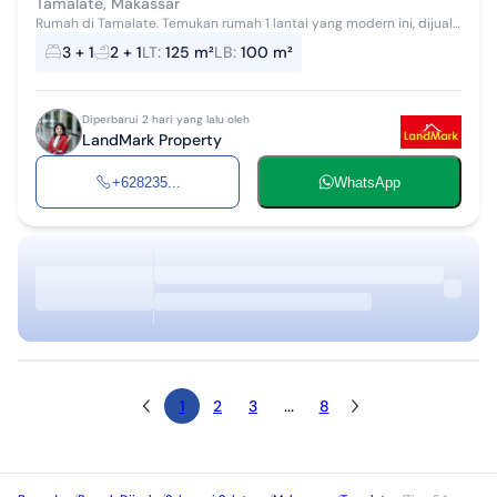
Tamalate, Makassar
Rumah di Tamalate. Temukan rumah 1 lantai yang modern ini, dijual
dengan pemandangan asri yang menambah nilai estetika di
3 + 1
2 + 1
LT
:
125 m²
LB
:
100 m²
lingkungan hunian. Ruma...
Diperbarui 2 hari yang lalu oleh
LandMark Property
+628235...
WhatsApp
1
2
3
...
8