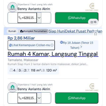
Diperbarui 1 hari yang lalu oleh
Benny Asrianto Akrin
+628115...
WhatsApp
16
Siap Huni
Dekat Pusat Perbelanja
Rumah
Komplek Perumahan
Rp 2,86 Miliar
Rp 18 Jutaan (Tenor 15
Lihat Kemampuan Cicilan-mu
ⓘ
Rp
Tahun)
Rumah 4 Kamar, Langsung Tinggal Ful
Tamalate, Makassar
Rumah Siap Huni 2 lantai dalam kota makassar, dekat jalan
ratulangi dan mapaoddang Makassar Posisi Sudut - Hanya 1 Unit
4
3
2
LT
:
118 m²
LB
:
120 m²
Lengkap Perabot, Interior ...
Diperbarui 1 hari yang lalu oleh
Benny Asrianto Akrin
+628115...
WhatsApp