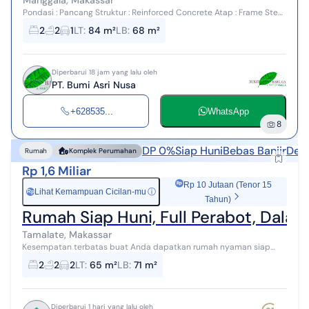
Manggala, Makassar
Pondasi : Pancang Struktur : Reinforced Concrete Atap : Frame Steel
Truss, Metal Granul Pintu : Kusen Aluminium (Solid Engineer & Semi
2
2
1
LT
:
84 m²
LB
:
68 m²
Solid Engine...
Diperbarui 18 jam yang lalu oleh
PT. Bumi Asri Nusa
+628535...
WhatsApp
8
DP 0%
Siap Huni
Bebas Banjir
Deka
Rumah
Komplek Perumahan
Rp 1,6 Miliar
Rp 10 Jutaan (Tenor 15
Lihat Kemampuan Cicilan-mu
ⓘ
Rp
Tahun)
Rumah Siap Huni, Full Perabot, Dala
Tamalate, Makassar
Kesempatan terbatas buat Anda dapatkan rumah nyaman siap
huni dalam kota makassar Rumah ini Full Perabot, Interior &
2
2
2
LT
:
65 m²
LB
:
71 m²
Elektronik Rumah ini menawar...
Diperbarui 1 hari yang lalu oleh