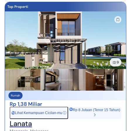
Top Properti
9
Rumah
Rp 1,38 Miliar
Rp 8 Jutaan (Tenor 15 Tahun)
Lihat Kemampuan Cicilan-mu
ⓘ
Rp
Lanata