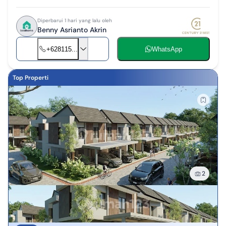
Diperbarui 1 hari yang lalu oleh
Benny Asrianto Akrin
+628115...
WhatsApp
Top Properti
2