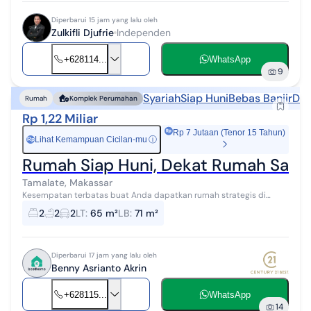
Diperbarui 15 jam yang lalu oleh
Zulkifli Djufrie
Independen
+628114...
WhatsApp
9
Syariah
Siap Huni
Bebas Banjir
Dek
Rumah
Komplek Perumahan
Rp 1,22 Miliar
Rp 7 Jutaan (Tenor 15 Tahun)
Lihat Kemampuan Cicilan-mu
ⓘ
Rp
Rumah Siap Huni, Dekat Rumah Saki
Tamalate, Makassar
Kesempatan terbatas buat Anda dapatkan rumah strategis di
dalam kota Makassar. Rumah ini menawarkan lokasi yang strategis
2
2
2
LT
:
65 m²
LB
:
71 m²
serta memiliki nilai tep...
Diperbarui 17 jam yang lalu oleh
Benny Asrianto Akrin
+628115...
WhatsApp
14