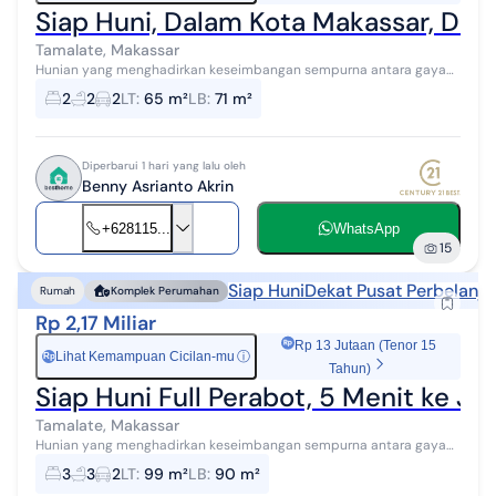
Siap Huni, Dalam Kota Makassar, Dek
Tamalate, Makassar
Hunian yang menghadirkan keseimbangan sempurna antara gaya
hidup dinamis perkotaan dan ketenangan yang kamu impikan 5
2
2
2
LT
:
65 m²
LB
:
71 m²
menit ke Mall MARI 5 menit ...
Diperbarui 1 hari yang lalu oleh
Benny Asrianto Akrin
+628115...
WhatsApp
15
Siap Huni
Dekat Pusat Perbelanja
Rumah
Komplek Perumahan
Rp 2,17 Miliar
Rp 13 Jutaan (Tenor 15
Lihat Kemampuan Cicilan-mu
ⓘ
Rp
Tahun)
Siap Huni Full Perabot, 5 Menit ke Ja
Tamalate, Makassar
Hunian yang menghadirkan keseimbangan sempurna antara gaya
hidup dinamis perkotaan dan ketenangan yang kamu impikan 5
3
3
2
LT
:
99 m²
LB
:
90 m²
menit ke Mall MARI 5 menit ...