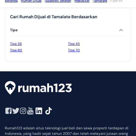
Beranda
/
Rumah Dijual
/
Sulawesi Selatan
/
Makassar
/
Tamalate
/
Tipe 54
Cari Rumah Dijual di Tamalate Berdasarkan
Tipe
Tipe 36
Tipe 45
Tipe 60
Tipe 70
Rumah123 adalah situs teknologi jual beli dan sewa properti terdepan di
Indonesia, yang hadir sejak tahun 2007 dan telah melayani jutaan orang