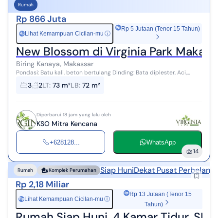
Rumah
Rp 866 Juta
Rp 5 Jutaan (Tenor 15 Tahun)
Lihat Kemampuan Cicilan-mu
ⓘ
Rp
New Blossom di Virginia Park Makass
Biring Kanaya, Makassar
Pondasi: Batu kali, beton bertulang Dinding: Bata diplester, Aci,
Finishing Cat Lantai: Granite Tile 60x60 Rangka Atap: Baja Ringan
3
2
LT
:
73 m²
LB
:
72 m²
Penutup Atap: G...
Diperbarui 18 jam yang lalu oleh
KSO Mitra Kencana
+628128...
WhatsApp
14
Siap Huni
Dekat Pusat Perbelanja
Rumah
Komplek Perumahan
Rp 2,18 Miliar
Rp 13 Jutaan (Tenor 15
Lihat Kemampuan Cicilan-mu
ⓘ
Rp
Tahun)
Rumah Siap Huni, 4 Kamar Tidur, SH