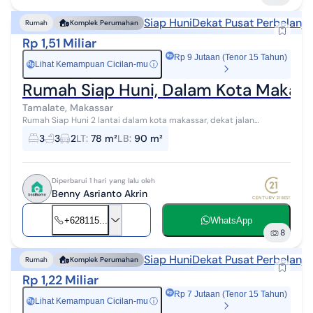
Siap Huni
Dekat Pusat Perbelanja
Rumah
Komplek Perumahan
Rp 1,51 Miliar
Rp 9 Jutaan (Tenor 15 Tahun)
Lihat Kemampuan Cicilan-mu
ⓘ
Rp
Rumah Siap Huni, Dalam Kota Makassa
Tamalate, Makassar
Rumah Siap Huni 2 lantai dalam kota makassar, dekat jalan
ratulangi dan mapaoddang Makassar 3 menit ke Rumah sakit Haji
3
3
2
LT
:
78 m²
LB
:
90 m²
makassar 5 menit ke Mall M...
Diperbarui 1 hari yang lalu oleh
Benny Asrianto Akrin
+628115...
WhatsApp
8
Siap Huni
Dekat Pusat Perbelanja
Rumah
Komplek Perumahan
Rp 1,22 Miliar
Rp 7 Jutaan (Tenor 15 Tahun)
Lihat Kemampuan Cicilan-mu
ⓘ
Rp