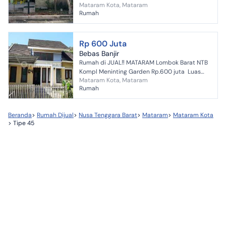
Mataram Kota, Mataram
tidur + 1 kamar mandi ruang tamu, dapur
Rumah
outdoor, garasi H...
Rp 600 Juta
Bebas Banjir
Rumah di JUAL‼ MATARAM Lombok Barat NTB
Kompl Meninting Garden Rp.600 juta Luas
Mataram Kota, Mataram
tanah 147 m² Luas bangunan 45 m² Kamar
Rumah
tidur 2 Kamar ...
Beranda
>
Rumah Dijual
>
Nusa Tenggara Barat
>
Mataram
>
Mataram Kota
>
Tipe 45