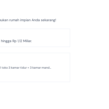
temukan rumah impian Anda sekarang!
ngga Rp 1,12 Miliar.
Rumah dan toko pinggir jalan Panjitilar negara code : 731 Luas tanah 1.000 m2 (10 are) Sertifikat SHM 4 lokal toko 3 kamar tidur + 3 kamar mand...