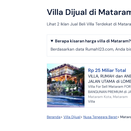
Villa Dijual di Matara
Lihat 2 Iklan Jual Beli Villa Terdekat di M
Berapa kisaran harga villa di Mataram?
Berdasarkan data Rumah123.com, Anda bisa 
Rp 25 Miliar Total
VILLA, RUMAH dan A
JALAN UTAMA di LOM
Villa For Sell Mataram FO
BANGUNAN PREMIUM di J
Mataram Kota, Mataram
BISA MENAMBAH BANGUNAN 
Villa
Beranda
>
Villa Dijual
>
Nusa Tenggara Barat
>
Matar