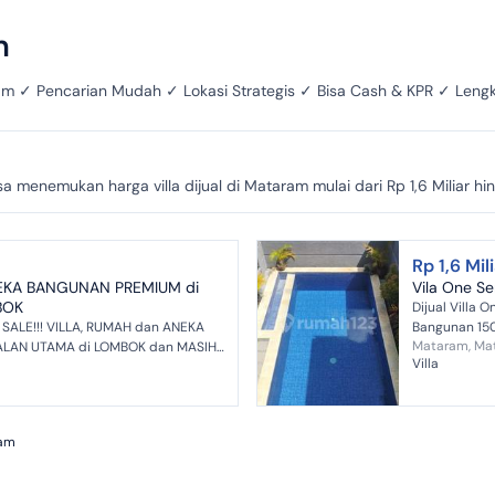
m
ataram ✓ Pencarian Mudah ✓ Lokasi Strategis ✓ Bisa Cash & KPR ✓ Len
menemukan harga villa dijual di Mataram mulai dari Rp 1,6 Miliar hing
Rp 1,6 Mil
NEKA BANGUNAN PREMIUM di
Vila One S
BOK
Dijual Villa 
R SALE!!! VILLA, RUMAH dan ANEKA
Bangunan 150 m² Lantai 2 Kam
Mataram, Ma
ALAN UTAMA di LOMBOK dan MASIH
Listrik 4400w
Villa
lagi SESUAI y...
am