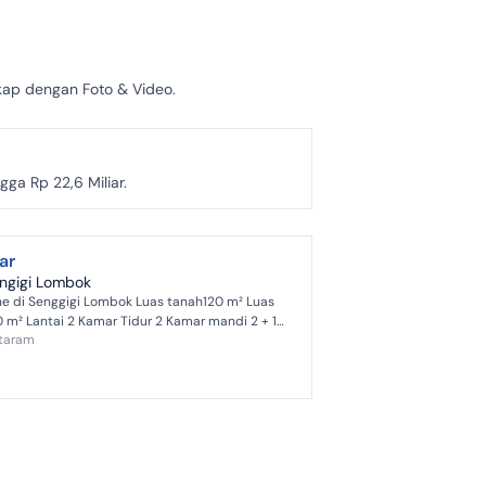
gkap dengan Foto & Video.
ga Rp 22,6 Miliar.
iar
engigi Lombok
One di Senggigi Lombok Luas tanah120 m² Luas
ar Tidur 2 Kamar mandi 2 + 1
taram
 Air PDAM Hadap ...