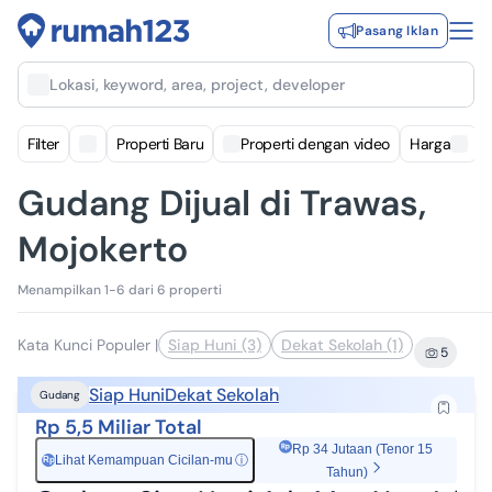
Pasang Iklan
Lokasi, keyword, area, project, developer
Filter
Properti Baru
Properti dengan video
Harga
Gudang Dijual di Trawas,
Mojokerto
Menampilkan 1-6 dari 6 properti
Kata Kunci Populer
|
Siap Huni (3)
Dekat Sekolah (1)
5
Siap Huni
Dekat Sekolah
Gudang
Rp 5,5 Miliar Total
Rp 34 Jutaan (Tenor 15
Lihat Kemampuan Cicilan-mu
ⓘ
Rp
Tahun)