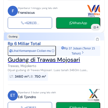
Diperbarui 1 minggu yang lalu oleh
F
Fransiscus
+628133...
WhatsApp
4
Gudang
Rp 6 Miliar Total
Rp 37 Jutaan (Tenor 15
Lihat Kemampuan Cicilan-mu
ⓘ
Rp
Tahun)
Gudang di Trawas Mojosari
Trawas, Mojokerto
Dijual gudang di Trawas Mojosari : Luas tanah 3460m Luas
bangunan 750m Dimensi 25 x 138m Listrik 38 KWH Ada kantor , mess
LT
:
3460 m²
LB
:
750 m²
Shm Harga : Rp 6 Milyar...
Diperbarui 5 bulan yang lalu oleh
ET
Edi Tjondro
+628151...
WhatsApp