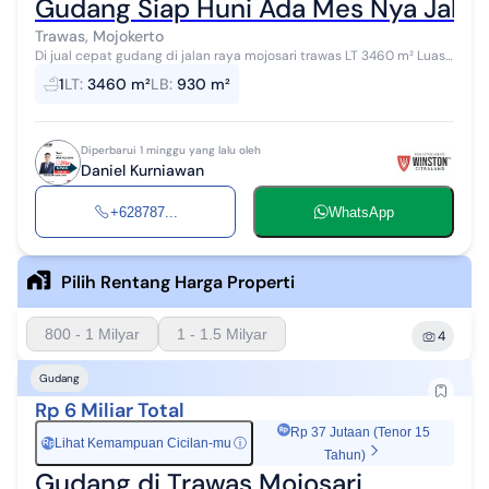
Gudang Siap Huni Ada Mes Nya Jalan
Trawas, Mojokerto
Di jual cepat gudang di jalan raya mojosari trawas LT 3460 m² Luas
gudang 750 m² Rumah 180 m² Belakang ada mes 3 kamar Ada
1
LT
:
3460 m²
LB
:
930 m²
sumur bor airnya bag...
Diperbarui 1 minggu yang lalu oleh
Daniel Kurniawan
+628787...
WhatsApp
Pilih Rentang Harga Properti
800 - 1 Milyar
1 - 1.5 Milyar
4
Gudang
Rp 6 Miliar Total
Rp 37 Jutaan (Tenor 15
Lihat Kemampuan Cicilan-mu
ⓘ
Rp
Tahun)
Gudang di Trawas Mojosari