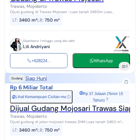
Trawas, Mojokerto
Dijual gudang di Trawas Mojosari : Luas tanah 3460m Luas
bangunan 750m Dimensi 25 x 138m Listrik 38 KWH Ada kantor , mess
LT
:
3460 m²
LB
:
750 m²
Shm Harga : Rp 6 Milyar...
Diperbarui 1 minggu yang lalu oleh
Lili Andriyani
+628224...
WhatsApp
1
Siap Huni
Gudang
Rp 6 Miliar Total
Rp 37 Jutaan (Tenor 15
Lihat Kemampuan Cicilan-mu
ⓘ
Rp
Tahun)
Dijual Gudang Mojosari Trawas Siap P
Trawas, Mojokerto
Dijual gudang di jalan mojosari trawas SHM Luas tanah 3460 m²
Luas gudang 750 m² Kantor 180 m² Ada sumur bor airnya bagus
LT
:
3460 m²
LB
:
750 m²
Pagar keliling 95%...