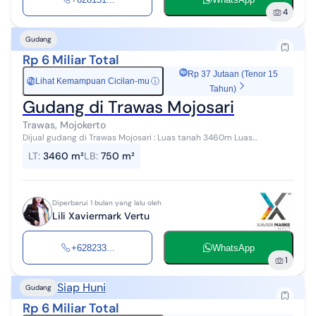
4
Gudang
Rp 6 Miliar Total
Rp 37 Jutaan (Tenor 15
Lihat Kemampuan Cicilan-mu
ⓘ
Rp
Tahun)
Gudang di Trawas Mojosari
Trawas, Mojokerto
Dijual gudang di Trawas Mojosari : Luas tanah 3460m Luas
bangunan 750m Dimensi 25 x 138m Listrik 38 KWH Ada kantor , mess
LT
:
3460 m²
LB
:
750 m²
Shm Harga : Rp 6 Milyar...
Diperbarui 1 bulan yang lalu oleh
Lili Xaviermark Vertu
+628233...
WhatsApp
1
Siap Huni
Gudang
Rp 6 Miliar Total