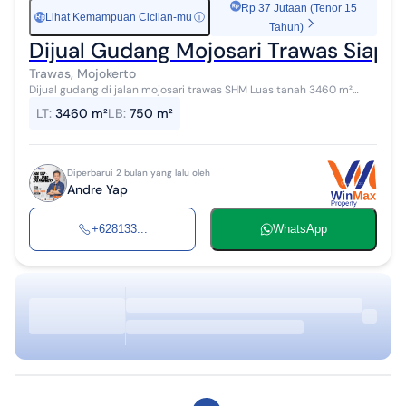
Rp 37 Jutaan (Tenor 15
Lihat Kemampuan Cicilan-mu
ⓘ
Rp
Tahun)
Dijual Gudang Mojosari Trawas Siap P
Trawas, Mojokerto
Dijual gudang di jalan mojosari trawas SHM Luas tanah 3460 m²
Luas gudang 750 m² Kantor 180 m² Ada sumur bor airnya bagus
LT
:
3460 m²
LB
:
750 m²
Pagar keliling 95%...
Diperbarui 2 bulan yang lalu oleh
Andre Yap
+628133...
WhatsApp