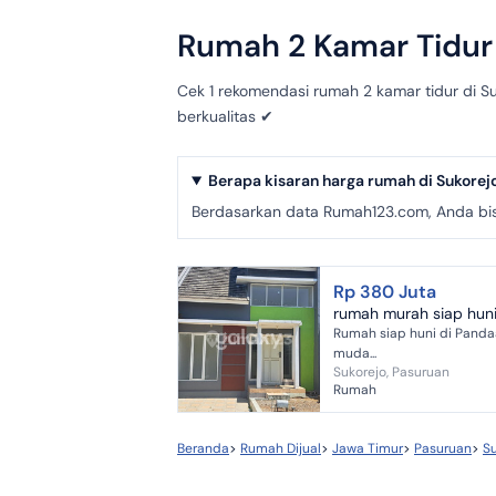
Rumah 2 Kamar Tidur 
Cek 1 rekomendasi rumah 2 kamar tidur di S
berkualitas ✔
Berapa kisaran harga rumah di Sukorej
Berdasarkan data Rumah123.com, Anda bisa
Rp 380 Juta
rumah murah siap hun
Rumah siap huni di Panda
muda...
Sukorejo, Pasuruan
Rumah
Beranda
>
Rumah Dijual
>
Jawa Timur
>
Pasuruan
>
Su