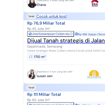
Diperbarui 5 bulan yang lalu oleh
Diana
Cocok untuk kost
Tanah
Rp 76,9 Miliar Total
Rp 45 Juta /m²
Lihat Kemampuan Cicilan-mu
ⓘ
Rp
Rp 486 Jutaan (Teno
Dijual Tanah strategis di Jal
Gajahmada, Semarang
Lokasi strategis Akses 2 jalan utama Cocok untuk hotel 
untuk Ruko Cocok untuk pertokoan Lokasi dek...
LT
:
1710 m²
Diperbarui 3 hari yang lalu oleh
susan oen
Tanah
Rp 111 Miliar Total
Rp 65 Juta /m²