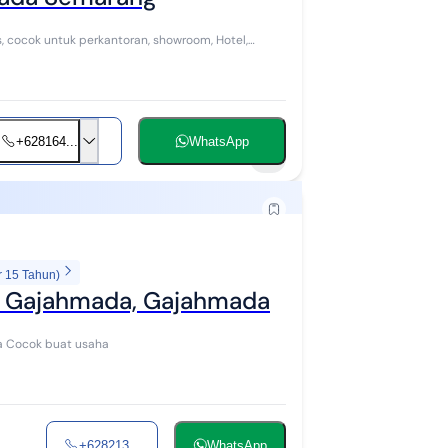
s, cocok untuk perkantoran, showroom, Hotel,
+628164...
WhatsApp
1
r 15 Tahun)
anah & Bangunan di Jl. Gajahmada, Gajahmada
ta Cocok buat usaha
+628213...
WhatsApp