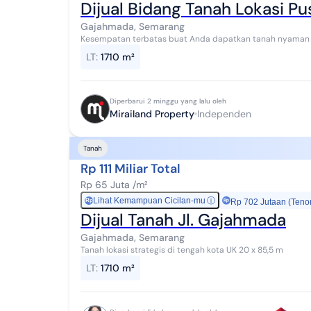
Dijual Bidang Tanah Lokasi P
Gajahmada, Semarang
Kesempatan terbatas buat Anda dapatkan tanah nyaman de
Semarang. Tanah ini menawarkan kelengkapan fasili...
LT
:
1710 m²
Diperbarui 2 minggu yang lalu oleh
Mirailand Property
Independen
Tanah
Rp 111 Miliar Total
Rp 65 Juta /m²
Lihat Kemampuan Cicilan-mu
ⓘ
Rp
Rp 702 Jutaan (Teno
Dijual Tanah Jl. Gajahmada
Gajahmada, Semarang
Tanah lokasi strategis di tengah kota UK 20 x 85,5 m
LT
:
1710 m²