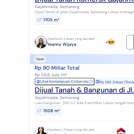
Gajahmada, Semarang
Dijual Tanah di jalan Gajahmada, Semarang Lokasi strategi
rumah sakit, Mall, dll Luas Tanah 1705m² Le...
LT
:
1705 m²
Diperbarui 3 bulan yang lalu oleh
Yeanny Wijaya
Tanah
Rp 90 Miliar Total
Rp 59,6 Juta /m²
Lihat Kemampuan Cicilan-mu
ⓘ
Rp
Rp 568 Jutaan (Teno
Dijual T
Gajahmada, Semarang
Luas bangunan : 550 m2 Ada 3 sertifikat Lokasi tengah ko
LT
:
1508 m²
Diperbarui 2 bulan yang lalu oleh