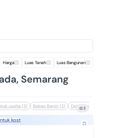
Harga
Luas Tanah
Luas Bangunan
Lokasi
mada, Semarang
tuk usaha (3)
Bebas Banjir (2)
Dekat Sekolah (2)
Bisa Nego (1)
2
ntuk kost