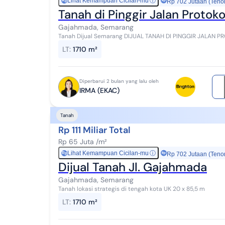
Lihat Kemampuan Cicilan-mu
ⓘ
Rp
Rp 702 Jutaan (Teno
Tanah di Pinggir Jalan Protok
Gajahmada, Semarang
Tanah Dijual Semarang DIJUAL TANAH DI PINGGIR JALAN PROTOKOL 
PANJANG 85 METER LOKASI SANGAT STRATEGIS AKSES JA...
LT
:
1710 m²
Diperbarui 2 bulan yang lalu oleh
IRMA (EKAC)
Tanah
Rp 111 Miliar Total
Rp 65 Juta /m²
Lihat Kemampuan Cicilan-mu
ⓘ
Rp
Rp 702 Jutaan (Teno
Dijual Tanah Jl. Gajahmada
Gajahmada, Semarang
Tanah lokasi strategis di tengah kota UK 20 x 85,5 m
LT
:
1710 m²