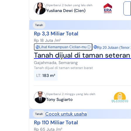
Diperbarui 2 bulan yang lalu oleh
Yusliana Dewi (Cien)
Tanah
Rp 3,3 Miliar Total
Rp 18 Juta /m²
Lihat Kemampuan Cicilan-mu
ⓘ
Rp
Rp 20 Jutaan (Tenor
Tanah dijual di taman seteran
Gajahmada, Semarang
Tanah dijual di taman seteran barat
LT
:
183 m²
Diperbarui 2 minggu yang lalu oleh
Tony Sugiarto
Cocok untuk usaha
Tanah
Rp 110 Miliar Total
Rp 65 Juta /m²