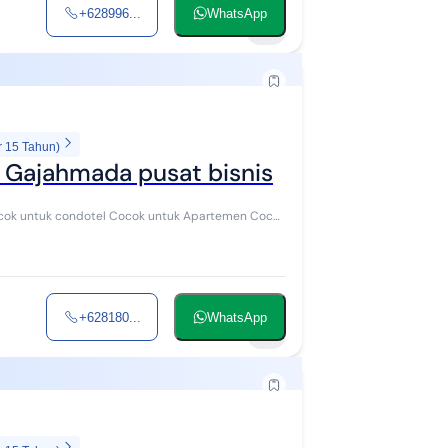
+628996...
WhatsApp
6
r 15 Tahun)
an Gajahmada pusat bisnis
Cocok untuk condotel Cocok untuk Apartemen Cocok
+628180...
WhatsApp
2