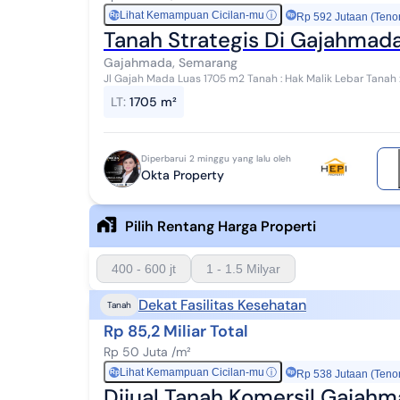
Lihat Kemampuan Cicilan-mu
ⓘ
Rp
Rp 592 Jutaan (Teno
Tanah Strategis Di Gajahma
Gajahmada, Semarang
Jl Gajah Mada Luas 1705 m2 Tanah : Hak Malik Lebar Tanah : 28 m x 62 m Harga 55 jt per meter Bisa nego -
Sangat dekat dengan simpang 5 Semarang -d...
LT
:
1705 m²
Diperbarui 2 minggu yang lalu oleh
Okta Property
Pilih Rentang Harga Properti
400 - 600 jt
1 - 1.5 Milyar
Dekat Fasilitas Kesehatan
Tanah
Rp 85,2 Miliar Total
Rp 50 Juta /m²
Lihat Kemampuan Cicilan-mu
ⓘ
Rp
Rp 538 Jutaan (Teno
Dijual Tanah Komersil Gajah