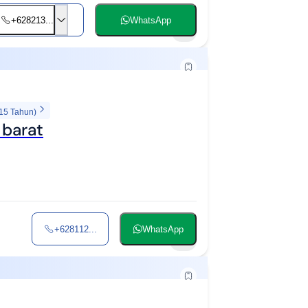
+628213...
WhatsApp
1
 15 Tahun)
 barat
+628112...
WhatsApp
3