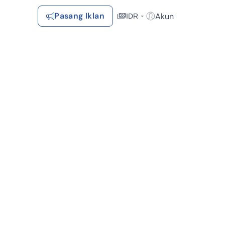
Pasang Iklan
Akun
IDR
Login / Register
Rekomendasi
Tersimpan
Daftar Properti Favorit, Hasil Pencarian, Hasil Simulasi, Artikel
Terakhir Dilihat
Properti yang dilihat sebelumnya
Kontak Rumah123
Dekat Fasilitas Kesehatan (1)
Dekat Tempat Wisata (1)
Syarat &
Hubungi
Kirim
Ketentuan
Rumah123
Feedback
Pengiklan