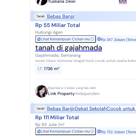
Yusliana Dewi
Bebas Banjir
Tanah
Rp 55 Miliar Total
Hubungi Agen
Lihat Kemampuan Cicilan-mu
ⓘ
Rp
Rp 347 Jutaan (Teno
tanah di gajahmada
Gajahmada, Semarang
tanah lokasi istimewa tengah kota cocok untuk usaha beba
LT
:
1736 m²
Diperbarui 2 bulan yang lalu oleh
Link Property
Independen
Bebas Banjir
Dekat Sekolah
Cocok untuk 
Tanah
Rp 111 Miliar Total
Rp 65 Juta /m²
Lihat Kemampuan Cicilan-mu
ⓘ
Rp
Rp 702 Jutaan (Teno