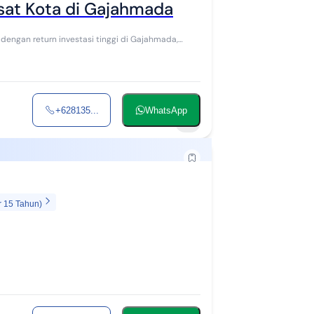
usat Kota di Gajahmada
ngan return investasi tinggi di Gajahmada,
+628135...
WhatsApp
1
r 15 Tahun)