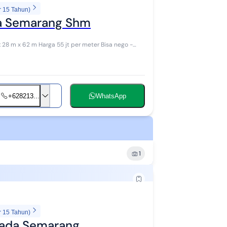
r 15 Tahun)
da Semarang Shm
+628213...
WhatsApp
1
r 15 Tahun)
mada Semarang