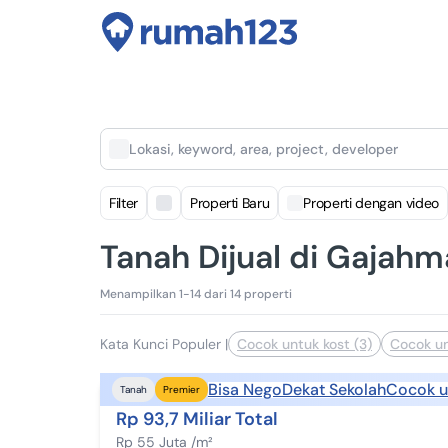
Lokasi, keyword, area, project, developer
Filter
Properti Baru
Properti dengan video
Tanah Dijual di Gajah
Menampilkan 1-14 dari 14 properti
Kata Kunci Populer
|
Cocok untuk kost (3)
Cocok un
Bisa Nego
Dekat Sekolah
Cocok u
Tanah
Premier
Rp 93,7 Miliar Total
Rp 55 Juta /m²