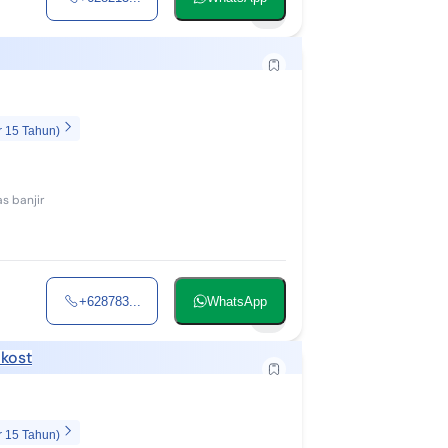
1
r 15 Tahun)
s banjir
+628783...
WhatsApp
1
kost
r 15 Tahun)