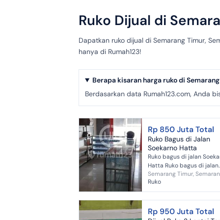
Ruko Dijual di Semar
Dapatkan ruko dijual di Semarang Timur, Se
hanya di Rumah123!
Berapa kisaran harga ruko di Semarang
Berdasarkan data Rumah123.com, Anda bisa 
Rp 850 Juta Total
Ruko Bagus di Jalan
Soekarno Hatta
Ruko bagus di jalan Soeka
Hatta Ruko bagus di jalan
Semarang Timur, Semara
Soekarno Hatta, 2 lantai,
Ruko
utara, listrik 1300 w, air s
Rp 950 Juta Total