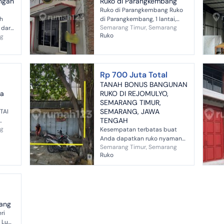
engah
Ruko di Parangkembang
Ruko di Parangkembang Ruko
ah
di Parangkembang, 1 lantai,
Semarang Timur, Semarang
dari
listrik 5500 w, air PAM
Ruko
ng
p
Rp 700 Juta Total
TANAH BONUS BANGUNAN
ta
RUKO DI REJOMULYO,
SEMARANG TIMUR,
SEMARANG, JAWA
TAI
TENGAH
ng
Kesempatan terbatas buat
ar
Anda dapatkan ruko nyaman
Semarang Timur, Semarang
dengan return investasi tinggi
Ruko
di Semarang Timur, Semarang.
Ruko ini menawarkan lokasi
yang str...
ang
ri
s