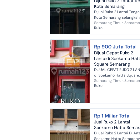
Dijual Ruko 2 Lantai T
Kota Semarang
Dijual Ruko 2 Lantai Teng
Kota Semarang selangkah 
Semarang Timur, Semara
jalan utama cocok untuk
Ruko
kantor, salon / barbersho
Rp 900 Juta Total
Dijual Cepat Ruko 2
Lantaidi Soekarno Hat
Square Semarang
DIJUAL CEPAT RUKO 2 LAN
di Soekarno Hatta Square
Semarang Timur, Semara
Semarang Luas tanah 40m²
Ruko
Luas bangunan 80m² Leb
depan 4 meter Panjang 10
meter 2 lantai K...
Rp 1 Miliar Total
Jual Ruko 2 Lantai
Soekarno Hatta Semar
Dijual Ruko 2 Lantai Di Arte
Soekarno Hatta Semarang Lua