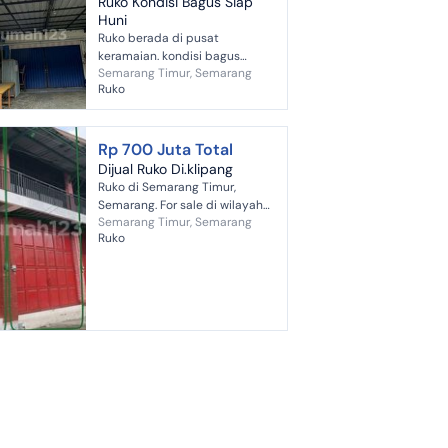
Ruko Kondisi Bagus Siap
Huni
Ruko berada di pusat
keramaian. kondisi bagus
Semarang Timur, Semarang
akses jalan lebar bebas banjir.
Ruko
dekat RS KMRT Wongsonegoro,
dekat RS Primaya, dekat
Universitas Muham...
Rp 700 Juta Total
Dijual Ruko Di.klipang
Ruko di Semarang Timur,
Semarang. For sale di wilayah
Semarang Timur, Semarang
yang nyaman. Dengan
Ruko
kategorinya adalah sebagai
berikut: - Kamar Mandi: 1 -
Sertifikat: H...