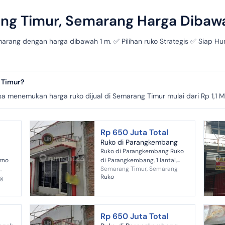
ang Timur, Semarang Harga Dibaw
marang dengan harga dibawah 1 m. ✅ Pilihan ruko Strategis ✅ Siap H
 Timur?
menemukan harga ruko dijual di Semarang Timur mulai dari Rp 1,1 Mili
Rp 650 Juta Total
Ruko di Parangkembang
Ruko di Parangkembang Ruko
rno
di Parangkembang, 1 lantai,
Semarang Timur, Semarang
listrik 5500 w, air PAM
Ruko
ng
 hadap
umur
Rp 650 Juta Total