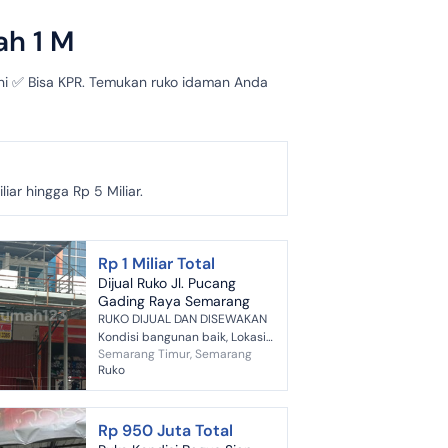
ah 1 M
uni ✅ Bisa KPR. Temukan ruko idaman Anda
ar hingga Rp 5 Miliar.
Rp 1 Miliar Total
Dijual Ruko Jl. Pucang
Gading Raya Semarang
RUKO DIJUAL DAN DISEWAKAN
Kondisi bangunan baik, Lokasi
Semarang Timur, Semarang
di pertokan area ramai, cocok
Ruko
untuk tempat usaha dan
investasi Berlokasi di
Semarang Ti...
Rp 950 Juta Total