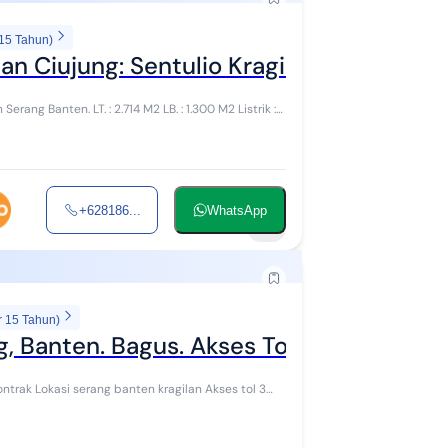
 15 Tahun)
lan Ciujung: Sentulio Kragilan Serang Ba
4 M2 LB. : 1.300 M2 Listrik :
+628186...
WhatsApp
8
r 15 Tahun)
g, Banten. Bagus. Akses Tol 3km.