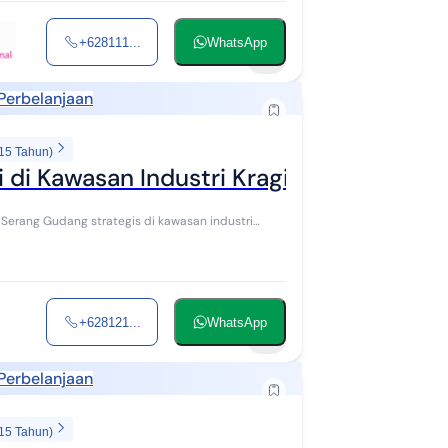
+628111...
WhatsApp
5
Perbelanjaan
 15 Tahun)
 di Kawasan Industri Kragilan Serang
san industri
+628121...
WhatsApp
4
Perbelanjaan
 15 Tahun)