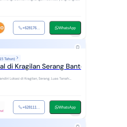
+628176...
WhatsApp
6
 15 Tahun)
l di Kragilan Serang Banten.
+628111...
WhatsApp
11