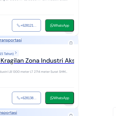
+628121...
WhatsApp
5
ransportasi
 15 Tahun)
agilan Zona Industri Akses Tol Ciujung 
ndustri LB 1300 meter LT 2714 meter Surat SHM
+628138...
WhatsApp
6
nsportasi