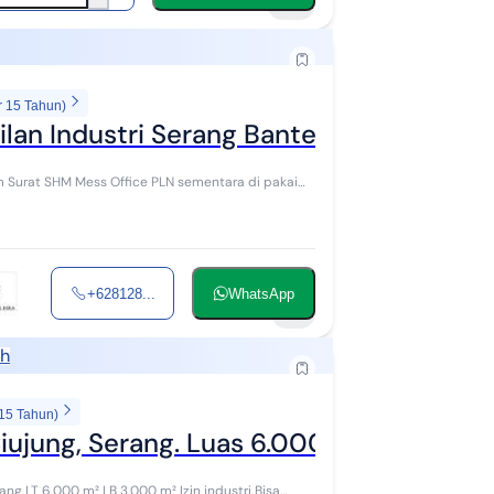
10
r 15 Tahun)
ilan Industri Serang Banten
+628128...
WhatsApp
9
ah
 15 Tahun)
iujung, Serang. Luas 6.000 M²
ng LT 6.000 m² LB 3.000 m² Izin industri Bisa