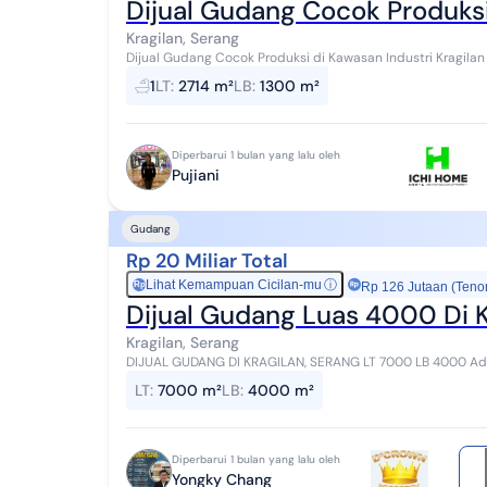
Dijual Gudang Cocok Produksi
Kragilan, Serang
Dijual Gudang Cocok Produksi di Kawasan Industri Kragilan Serang Gudang strategis di kawa
dengan akses mudah ke Tol Ciujung. Sangat co...
1
LT
:
2714 m²
LB
:
1300 m²
Diperbarui 1 bulan yang lalu oleh
Pujiani
Gudang
Rp 20 Miliar Total
Lihat Kemampuan Cicilan-mu
ⓘ
Rp
Rp 126 Jutaan (Teno
Dijual Gudang Luas 4000 Di K
Kragilan, Serang
DIJUAL GUDANG DI KRAGILAN, SERANG LT 7000 LB 4000 Ada Kantor Ada Mess SHM Akses Containner 40 Feet
Rp. 20M Nego HUB : 0878xxxxxxxx YONGKY CHAN...
LT
:
7000 m²
LB
:
4000 m²
Diperbarui 1 bulan yang lalu oleh
Yongky Chang