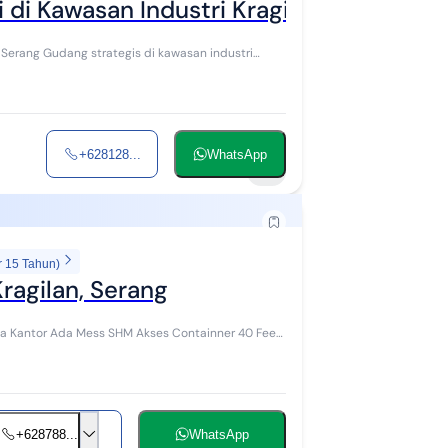
 di Kawasan Industri Kragilan Serang
san industri
+628128...
WhatsApp
4
r 15 Tahun)
ragilan, Serang
+628788...
WhatsApp