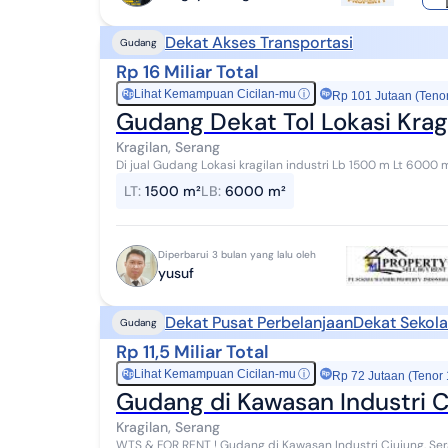
Dekat Akses Transportasi
Gudang
Rp 16 Miliar Total
Lihat Kemampuan Cicilan-mu
ⓘ
Rp
Rp 101 Jutaan (Teno
Gudang Dekat Tol Lokasi Krag
Kragilan, Serang
Di jual Gudang Lokasi kragilan industri Lb 1500 m Lt 6000 m Surat SHM Mess Office PLN sementara di pakai
untuk penerangan Peroduksi Air bagus bor...
LT
:
1500 m²
LB
:
6000 m²
Diperbarui 3 bulan yang lalu oleh
yusuf
Dekat Pusat Perbelanjaan
Dekat Sekol
Gudang
Rp 11,5 Miliar Total
Lihat Kemampuan Cicilan-mu
ⓘ
Rp
Rp 72 Jutaan (Tenor
Gudang di Kawasan Industri C
Kragilan, Serang
WTS & FOR RENT ! Gudang di Kawasan Industri Ciujung, Sera