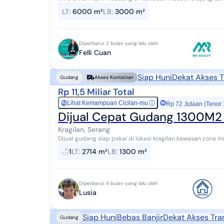
Limbah B3 Air tanah Barat Daya Listrik nor...
LT
:
6000 m²
LB
:
3000 m²
Diperbarui 2 bulan yang lalu oleh
Felli Cuan
Siap Huni
Dekat Akses T
Gudang
Akses Kontainer
Rp 11,5 Miliar Total
Lihat Kemampuan Cicilan-mu
ⓘ
Rp
Rp 72 Jutaan (Tenor
Dijual Cepat Gudang 1300M2 Kr
Kragilan, Serang
Dijual gudang siap pakai di lokasi kragilan kawasan zona i
aman Akses tol hanya 1 kilo ke tol ciujung ...
1
LT
:
2714 m²
LB
:
1300 m²
Diperbarui 4 bulan yang lalu oleh
Lusia
Siap Huni
Bebas Banjir
Dekat Akses Tra
Gudang