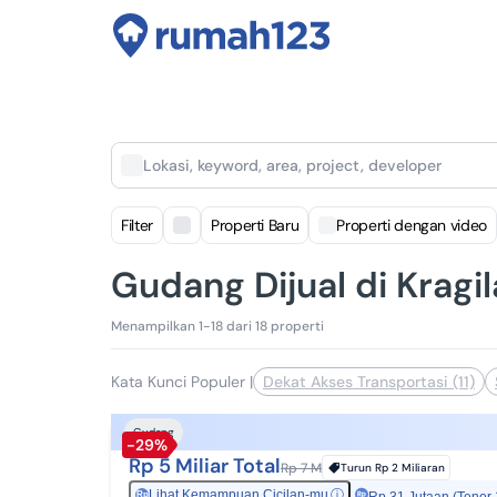
Lokasi, keyword, area, project, developer
Filter
Properti Baru
Properti dengan video
Gudang Dijual di Kragi
Menampilkan 1-18 dari 18 properti
Kata Kunci Populer
|
Dekat Akses Transportasi (11)
Gudang
-29%
Rp 5 Miliar Total
Rp 7 M
Turun
Rp 2 Miliaran
Lihat Kemampuan Cicilan-mu
ⓘ
Rp