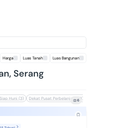
Harga
Luas Tanah
Luas Bangunan
Lokasi
lan, Serang
Siap Huni (3)
Dekat Pusat Perbelanjaan (3)
Akses Kontainer (2)
6