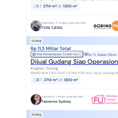
cocok untuk Anda yang menginginkan hun...
1
LT
:
2714 m²
LB
:
1300 m²
Diperbarui 3 minggu yang lalu oleh
TONI TJENG
Gudang
Rp 11,5 Miliar Total
Lihat Kemampuan Cicilan-mu
ⓘ
Rp
Rp 72 Jutaan (Tenor
Dijual Gudang Siap Operasiona
Kragilan, Serang
BRAND NEW EXCLUSIVE LISTING FOR SALE. Dijual Gudang Mandiri Lokasi di Kragilan, Serang. Luas Tanah:
2.714m2 Luas Bangunan: 1.300m2 SHM Zona: Ind...
2
LT
:
2714 m²
LB
:
1300 m²
Diperbarui 3 bulan yang lalu oleh
Fabienne Sydney
Gudang