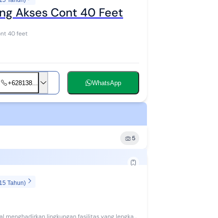
 15 Tahun)
ang Akses Cont 40 Feet
ont 40 feet
+628138...
WhatsApp
5
 15 Tahun)