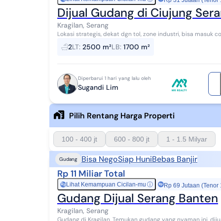
Rp 31 Jutaan (Tenor
Dijual Gudang di Ciujung Ser
Kragilan, Serang
Lokasi strategis, dekat dgn tol, zone industri, bisa masuk c
2
LT
:
2500 m²
LB
:
1700 m²
Diperbarui 1 hari yang lalu oleh
Sugandi Lim
Pilih Rentang Harga Properti
100 - 400 jt
600 - 800 jt
1 - 1.5 Milyar
Bisa Nego
Siap Huni
Bebas Banjir
Gudang
Rp 11 Miliar Total
Lihat Kemampuan Cicilan-mu
ⓘ
Rp
Rp 69 Jutaan (Tenor
Gudang Dijual Serang Banten
Kragilan, Serang
Gudang di Kragilan. Temukan gudang yang nyaman ini, dijual menghadirkan lingkungan fasilitas yang lengkap,