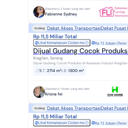
Diperbarui 2 bulan yang lalu oleh
Fabienne Sydney
Dekat Akses Transportasi
Dekat Pusat 
Gudang
Rp 11,5 Miliar Total
Lihat Kemampuan Cicilan-mu
ⓘ
Rp
Rp 72 Jutaan (Tenor
Dijual Gudang Cocok Produksi
Kragilan, Serang
Dijual Gudang Cocok Produksi di Kawasan Industri Kragilan Serang Gudang strategis di kawa
dengan akses mudah ke Tol Ciujung. Sangat co...
1
LT
:
2714 m²
LB
:
1300 m²
Diperbarui 1 bulan yang lalu oleh
Krisna fei
Dekat Akses Transportasi
Dekat Pusat 
Gudang
Rp 11,5 Miliar Total
Lihat Kemampuan Cicilan-mu
ⓘ
Rp
Rp 72 Jutaan (Tenor