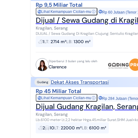
Rp 9,5 Miliar Total
Lihat Kemampuan Cicilan-mu
ⓘ
Rp
Rp 60 Jutaan (Tenor
Dijual / Sewa Gudang di Kragi
Kragilan, Serang
DIJUAL / Sewa Gudang Di Kragilan Ciujung: Sentulio Kragilan Serang Banten. LT. : 2.71
13.500 Watt Ket : Lo...
1
LT
:
2714 m²
LB
:
1300 m²
Diperbarui 3 bulan yang lalu oleh
Clarence
Dekat Akses Transportasi
Gudang
Rp 45 Miliar Total
Lihat Kemampuan Cicilan-mu
ⓘ
Rp
Rp 284 Jutaan (Teno
Dijual Gudang Kragilan, Seran
Kragilan, Serang
Lb.6100 meter Lt.2,2 hektar Hrga.45.miliar Surat.SHM Jual+kontrak Lokasi serang banten kragilan Akses tol 3
kilo. Hubungi Cynthia 0818xxxxxxxx
2
10
LT
:
22000 m²
LB
:
6100 m²