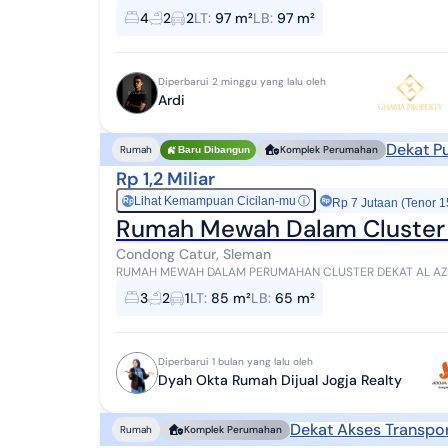
-----------------------------------------...
4
2
2
LT
:
97 m²
LB
:
97 m²
Diperbarui 2 minggu yang lalu oleh
Ardi
Dekat P
Rumah
Komplek Perumahan
Baru Dibangun
Rp 1,2 Miliar
Lihat Kemampuan Cicilan-mu
ⓘ
Rp
Rp 7 Jutaan (Tenor 1
Rumah Mewah Dalam Cluster 
Condong Catur, Sleman
RUMAH MEWAH DALAM PERUMAHAN CLUSTER DEKAT AL AZHAR & KAMPUS
CONDONGCATUR DEPOK SLEMAN Sekitar 900 meter
3
2
1
LT
:
85 m²
LB
:
65 m²
Diperbarui 1 bulan yang lalu oleh
Dyah Okta Rumah Dijual Jogja Realty
Dekat Akses Transpor
Rumah
Komplek Perumahan