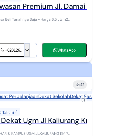
wasan Premium Jl. Damai - Jogja
isa Beli Tanahnya Saja - Harga 6,5 Jt/m2
+628126...
WhatsApp
42
usat Perbelanjaan
Dekat Sekolah
Dekat Fasilitas Kesehatan
Dek
5 Tahun)
Dekat Ugm Jl Kaliurang Km7 Condongca
 UGM JL.KALIURANG KM 7