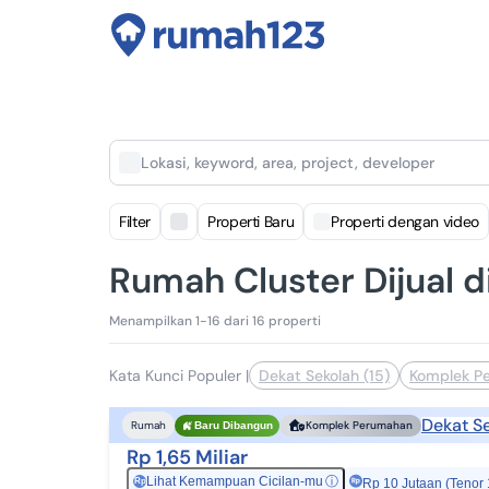
Lokasi, keyword, area, project, developer
Filter
Properti Baru
Properti dengan video
Rumah Cluster Dijual 
Menampilkan 1-16 dari 16 properti
Kata Kunci Populer
|
Dekat Sekolah (15)
Komplek P
Dekat S
Rumah
Komplek Perumahan
Baru Dibangun
Rp 1,65 Miliar
Lihat Kemampuan Cicilan-mu
ⓘ
Rp
Rp 10 Jutaan (Tenor