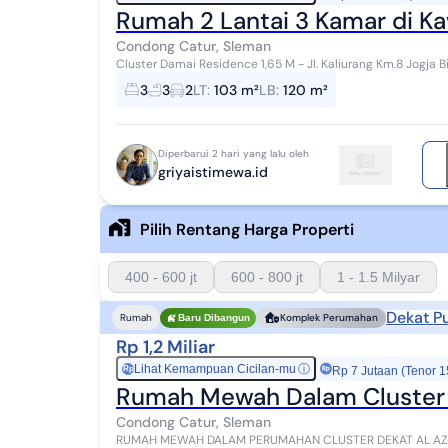
Rumah 2 Lantai 3 Kamar di Ka
Condong Catur, Sleman
Cluster Damai Residence 1,65 M - Jl. Kaliurang Km.8 Jogja B
Spesifikasi : - Luas Bangunan 120 m - Luas Tan...
3
3
2
LT
:
103 m²
LB
:
120 m²
Diperbarui 2 hari yang lalu oleh
griyaistimewa.id
Pilih Rentang Harga Properti
400 - 600 jt
600 - 800 jt
1 - 1.5 Milyar
Dekat P
Rumah
Komplek Perumahan
Baru Dibangun
Rp 1,2 Miliar
Lihat Kemampuan Cicilan-mu
ⓘ
Rp
Rp 7 Jutaan (Tenor 1
Rumah Mewah Dalam Cluster 
Condong Catur, Sleman
RUMAH MEWAH DALAM PERUMAHAN CLUSTER DEKAT AL AZHAR & KAMPUS