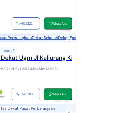
+628222...
WhatsApp
42
usat Perbelanjaan
Dekat Sekolah
Dekat Fasilitas Kesehatan
Dek
5 Tahun)
Dekat Ugm Jl Kaliurang Km7 Condongca
 UGM JL.KALIURANG KM 7
 dari Jalan Kaliuran...
+628180...
WhatsApp
8
1
tasi
Dekat Pusat Perbelanjaan