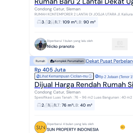
Rumah Baru 2 Lantai Dekat U
Condong Catur, Sleman
RUMAH KONTEMPORER 2 LANTAI DI JOGJA UTARA Jl. Kaliurang KM. 9 Spesifikasi Bangunan : - Lu
117m2 - Lebar Depan 8m - SHM Pekarangan pe...
3
2
1
LT
:
109 m²
LB
:
90 m²
Diperbarui 1 bulan yang lalu oleh
Nicko pranoto
Dekat Pusat Perbelan
Rumah
Komplek Perumahan
Rp 405 Juta
Lihat Kemampuan Cicilan-mu
ⓘ
Rp
Rp 2 Jutaan (Tenor 1
Dijual Harga Rendah Rumah S
Condong Catur, Sleman
Spesifikasi Luas Tanah : 76 - 96 m2 Luas Bangunan : 40 m2 Ju
Kamar Mandi : 1 Carport : ada Ruangan ...
2
1
1
LT
:
76 m²
LB
:
40 m²
Diperbarui 4 bulan yang lalu oleh
SUN PROPERTY INDONESIA