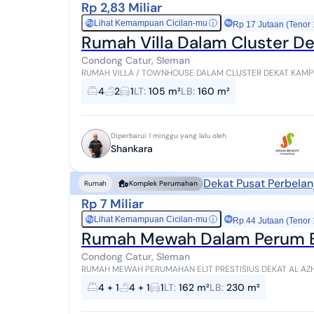
Rp 2,83 Miliar
Lihat Kemampuan Cicilan-mu
ⓘ
Rp
Rp 17 Jutaan (Tenor
Rumah Villa Dalam Cluster 
Condong Catur, Sleman
RUMAH VILLA / TOWNHOUSE DALAM CLUSTER DEKAT KAMPUS UPN CONDONG CATUR DEPOK SL
Villa / Townhouse Eksklusif Terdiri 8 unit Rumah Rumah...
4
2
1
LT
:
105 m²
LB
:
160 m²
Diperbarui 1 minggu yang lalu oleh
Shankara
Dekat Pusat Perbelan
Rumah
Komplek Perumahan
Rp 7 Miliar
Lihat Kemampuan Cicilan-mu
ⓘ
Rp
Rp 44 Jutaan (Tenor
Rumah Mewah Dalam Perum El
Condong Catur, Sleman
RUMAH MEWAH PERUMAHAN ELIT PRESTISIUS DEKAT AL AZHAR & KAMPUS
CONDONGCATUR DEPOK SLEMAN Sekitar 900 m men
4 + 1
4 + 1
1
LT
:
162 m²
LB
:
230 m²