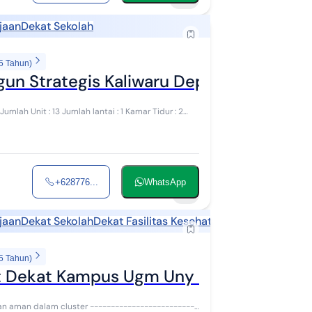
jaan
Dekat Sekolah
5 Tahun)
gun Strategis Kaliwaru Depok Sleman
mlah Unit : 13 Jumlah lantai : 1 Kamar Tidur : 2
+628776...
WhatsApp
8
jaan
Dekat Sekolah
Dekat Fasilitas Kesehatan
Dekat Tempat W
5 Tahun)
t Dekat Kampus Ugm Uny Upn & Pakuwo
gan aman dalam cluster --------------------------