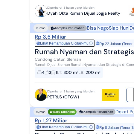
Diperbarui 3 bulan yang lalu oleh
Dyah Okta Rumah Dijual Jogja Realty
Bisa Nego
Siap Huni
D
Rumah
Komplek Perumahan
Rp 3,5 Miliar
Lihat Kemampuan Cicilan-mu
ⓘ
Rp
Rp 22 Jutaan (Tenor
Rumah Nyaman dan Strategis 
Condong Catur, Sleman
Rumah Dijual Sleman Rumah Nyaman dan Strategis di Condong Catur, S
Lokasi & Keunggulan Properti Berl...
4
3
1
LT
:
300 m²
LB
:
200 m²
Diperbarui 3 bulan yang lalu oleh
PETRUS (OFGW)
Dekat P
Rumah
Komplek Perumahan
Baru Dibangun
Rp 1,27 Miliar
Lihat Kemampuan Cicilan-mu
ⓘ
Rp
Rp 8 Jutaan (Tenor 1