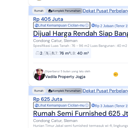
Dekat Pusat Perbelan
Rumah
Komplek Perumahan
Rp 405 Juta
Lihat Kemampuan Cicilan-mu
ⓘ
Rp
Rp 2 Jutaan (Tenor 1
Dijual Harga Rendah Siap Ban
Condong Catur, Sleman
Spesifikasi Luas Tanah : 76 - 96 m2 Luas Bangunan : 40 m2 Ju
Kamar Mandi : 1 Carport : ada Ruangan ...
2
1
1
LT
:
76 m²
LB
:
40 m²
Diperbarui 5 bulan yang lalu oleh
Vadila Property Jogja
Dekat Pusat Perbelan
Rumah
Komplek Perumahan
Rp 625 Juta
Lihat Kemampuan Cicilan-mu
ⓘ
Rp
Rp 3 Jutaan (Tenor 1
Rumah Semi Furnished 625 J
Condong Catur, Sleman
Hunian Timur Jakal semi furnished termasuk wi-fi, lingkun