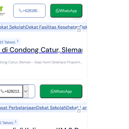
+628180...
WhatsApp
8
ekat Sekolah
Dekat Fasilitas Kesehatan
Dekat Landmark
 15 Tahun)
di Condong Catur, Sleman - Siap Huni!
leman - Siap Huni! Deskripsi Properti
+628213...
WhatsApp
4
usat Perbelanjaan
Dekat Sekolah
Dekat Landmark
5 Tahun)