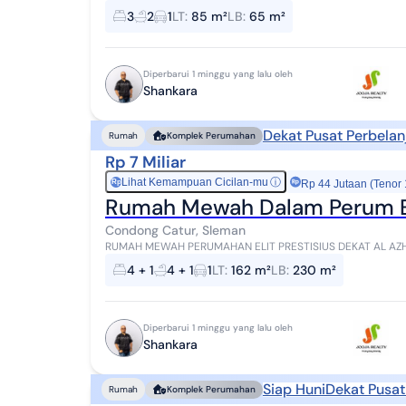
CONDONGCATUR DEPOK SLEMAN Sekitar 900 meter
3
2
1
LT
:
85 m²
LB
:
65 m²
Diperbarui 1 minggu yang lalu oleh
Shankara
Dekat Pusat Perbelan
Rumah
Komplek Perumahan
Rp 7 Miliar
Lihat Kemampuan Cicilan-mu
ⓘ
Rp
Rp 44 Jutaan (Tenor
Rumah Mewah Dalam Perum El
Condong Catur, Sleman
RUMAH MEWAH PERUMAHAN ELIT PRESTISIUS DEKAT AL AZHAR & KAMPUS
CONDONGCATUR DEPOK SLEMAN Sekitar 900 m men
4 + 1
4 + 1
1
LT
:
162 m²
LB
:
230 m²
Diperbarui 1 minggu yang lalu oleh
Shankara
Siap Huni
Dekat Pusat
Rumah
Komplek Perumahan