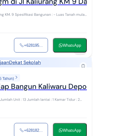
gm di Jl Kaliurang KM 9 Dalam Kompleks
as Tanah mulai
+628195...
WhatsApp
16
jaan
Dekat Sekolah
5 Tahun)
iap Bangun Kaliwaru Depok Sleman
mlah Unit : 13 Jumlah lantai : 1 Kamar Tidur : 2
+628182...
WhatsApp
13