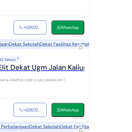
 dari Jalan Kaliuran...
+628232...
WhatsApp
58
jaan
Dekat Sekolah
Dekat Fasilitas Kesehatan
Dekat Landmark
 15 Tahun)
it Dekat Ugm Jalan Kaliurang Km7 Con
 UGM JL.KALIURANG KM 7
uju ke Jl.Kaliuran...
+628232...
WhatsApp
35
 Perbelanjaan
Dekat Sekolah
Dekat Fasilitas Kesehatan