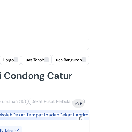
Harga
Luas Tanah
Luas Bangunan
Lokasi
di Condong Catur
erumahan (15)
Dekat Pusat Perbelanjaan (13)
Dekat Landmark (9
9
ekolah
Dekat Tempat Ibadah
Dekat Landmark
 15 Tahun)