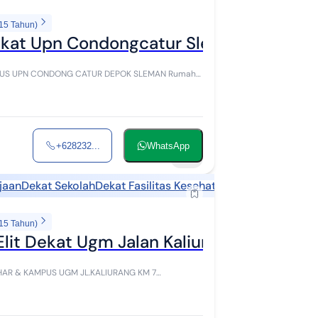
 15 Tahun)
Dekat Upn Condongcatur Sleman
EMAN Rumah
+628232...
WhatsApp
58
jaan
Dekat Sekolah
Dekat Fasilitas Kesehatan
Dekat Landmark
 15 Tahun)
it Dekat Ugm Jalan Kaliurang Km7 Con
 UGM JL.KALIURANG KM 7
uju ke Jl.Kaliuran...