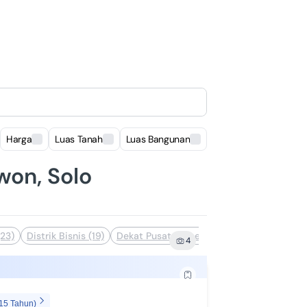
Harga
Luas Tanah
Luas Bangunan
Lokasi
iwon, Solo
(23)
Distrik Bisnis (19)
Dekat Pusat Perbelanjaan (18)
Dekat Fas
4
 15 Tahun)