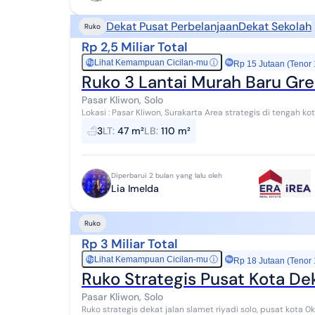
Dekat Pusat Perbelanjaan
Dekat Sekolah
Ruko
Rp 2,5 Miliar Total
Lihat Kemampuan Cicilan-mu
ⓘ
Rp
Rp 15 Jutaan (Tenor
Ruko 3 Lantai Murah Baru Gre
Pasar Kliwon, Solo
Lokasi : Pasar Kliwon, Surakarta Area strategis di tengah k
Klewer TERSEDIA 4 UNIT RUKO Luas Tan...
3
LT
:
47 m²
LB
:
110 m²
Diperbarui 2 bulan yang lalu oleh
Lia Imelda
Ruko
Rp 3 Miliar Total
Lihat Kemampuan Cicilan-mu
ⓘ
Rp
Rp 18 Jutaan (Tenor
Ruko Strategis Pusat Kota Dek
Pasar Kliwon, Solo
Ruko strategis dekat jalan slamet riyadi solo, pusat kota 0