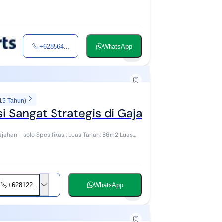
+628564...
WhatsApp
11
 15 Tahun)
si Sangat Strategis di Gajahan - Solo
uas Tanah: 86m2 Luas
+628122...
WhatsApp
1