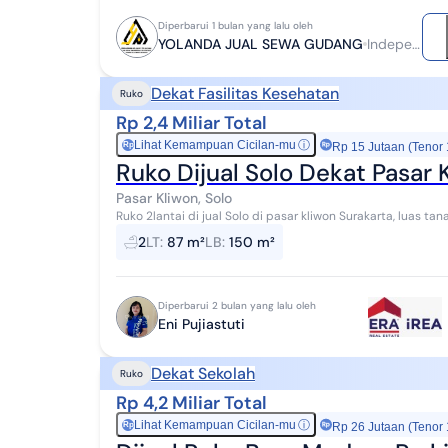
Diperbarui 1 bulan yang lalu oleh
YOLANDA JUAL SEWA GUDANG
Independen
Dekat Fasilitas Kesehatan
Ruko
Rp 2,4 Miliar Total
Lihat Kemampuan Cicilan-mu
ⓘ
Rp
Rp 15 Jutaan (Tenor
Ruko Dijual Solo Dekat Pasar 
Pasar Kliwon, Solo
Ruko 2lantai di jual Solo di pasar kliwon Surakarta, luas tanah 87, luas bangunan 150, lebar 5, hm. hadap utara,
2kamar mandi, 7700W, Harga 2...
2
LT
:
87 m²
LB
:
150 m²
Diperbarui 2 bulan yang lalu oleh
Eni Pujiastuti
Dekat Sekolah
Ruko
Rp 4,2 Miliar Total
Lihat Kemampuan Cicilan-mu
ⓘ
Rp
Rp 26 Jutaan (Tenor