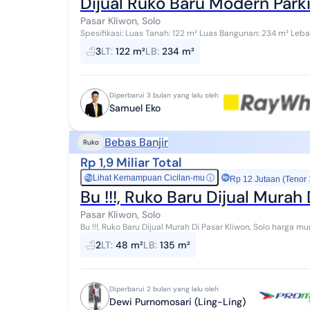
Dijual Ruko Baru Modern Parki
Pasar Kliwon, Solo
Spesifikasi: Luas Tanah: 122 m² Luas Bangunan: 234 m² Lebar Depan: 4 meter Arah Hadap: Selatan Kamar
Mandi: 3 Listrik: 2200 Watt Sumber Ai...
3
LT
:
122 m²
LB
:
234 m²
Diperbarui 3 bulan yang lalu oleh
Samuel Eko
Bebas Banjir
Ruko
Rp 1,9 Miliar Total
Lihat Kemampuan Cicilan-mu
ⓘ
Rp
Rp 12 Jutaan (Tenor
Bu !!!, Ruko Baru Dijual Murah 
Pasar Kliwon, Solo
Bu !!!, Ruko Baru Dijual Murah Di Pasar Kliwon, Solo harga murah, bangunan baru, lokasi tenga kota, bebas banjir,
lingkungan ramai
2
LT
:
48 m²
LB
:
135 m²
Diperbarui 2 bulan yang lalu oleh
Dewi Purnomosari (Ling-Ling)