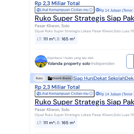
Rp 2,3 Miliar Total
Lihat Kemampuan Cicilan-mu
ⓘ
Rp
Rp 14 Jutaan (Tenor
Ruko Super Strategis Siap Pak
Pasar Kliwon, Solo
Dijual Ruko Super Strategis Lokasi Pasar Kliwon,Solo Luas 111m2 Berlokasi di kawasan bisnis Jalan V
Pasar Kliwon, dengan akses jalan ramai...
LT
:
111 m²
LB
:
165 m²
Diperbarui 1 bulan yang lalu oleh
Yolanda property solo
Independen
Siap Huni
Dekat Sekolah
Dek
Ruko
Distrik Bisnis
Rp 2,3 Miliar Total
Lihat Kemampuan Cicilan-mu
ⓘ
Rp
Rp 14 Jutaan (Tenor
Ruko Super Strategis Siap Pak
Pasar Kliwon, Solo
Dijual Ruko Super Strategis Lokasi Pasar Kliwon,Solo Luas 111m2 Berlokasi di kawasan bisnis Jalan V
Pasar Kliwon, dengan akses jalan ramai...
LT
:
111 m²
LB
:
165 m²