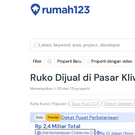
Lokasi, keyword, area, project, developer
Filter
Properti Baru
Properti dengan video
Ruko Dijual di Pasar Kl
Menampilkan 1-20 dari 75 properti
Kata Kunci Populer
|
Siap Huni (27)
Dekat Sekolah 
Dekat Pusat Perbelanjaan
Ruko
Premier
Rp 2,4 Miliar Total
Lihat Kemampuan Cicilan-mu
ⓘ
Rp
Rp 15 Jutaan (Tenor