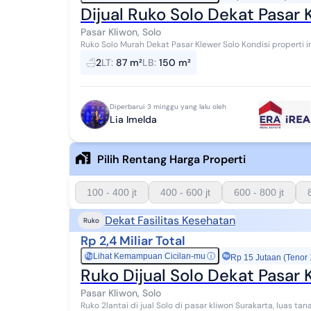
Dijual Ruko Solo Dekat Pasar 
Pasar Kliwon, Solo
Ruko Solo Murah Dekat Pasar Klewer Solo Kondisi properti ini bagus dengan detail properti sebagai berikut: -
Kamar Mandi: 2 - Sertifikat: SHM ...
2
LT
:
87 m²
LB
:
150 m²
Diperbarui 3 minggu yang lalu oleh
Lia Imelda
Pilih Rentang Harga Properti
100 - 400 jt
400 - 600 jt
600 - 800 jt
Dekat Fasilitas Kesehatan
Ruko
Rp 2,4 Miliar Total
Lihat Kemampuan Cicilan-mu
ⓘ
Rp
Rp 15 Jutaan (Tenor
Ruko Dijual Solo Dekat Pasar 
Pasar Kliwon, Solo
Ruko 2lantai di jual Solo di pasar kliwon Surakarta, luas tanah 87, luas bangunan 150, lebar 5, hm. hadap utara,