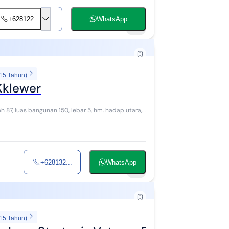
+628122...
WhatsApp
6
 15 Tahun)
Kklewer
+628132...
WhatsApp
8
 15 Tahun)