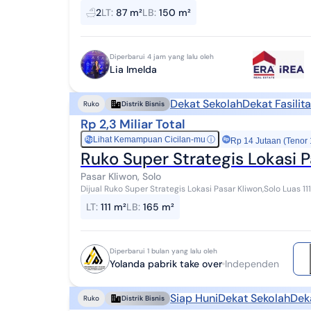
2kamar mandi, 7700W, Harga 2...
2
LT
:
87 m²
LB
:
150 m²
Diperbarui 4 jam yang lalu oleh
Lia Imelda
Dekat Sekolah
Dekat Fasilit
Ruko
Distrik Bisnis
Rp 2,3 Miliar Total
Lihat Kemampuan Cicilan-mu
ⓘ
Rp
Rp 14 Jutaan (Tenor
Ruko Super Strategis Lokasi P
Pasar Kliwon, Solo
Dijual Ruko Super Strategis Lokasi Pasar Kliwon,Solo Luas 111m2 Berlokasi di kawasan bisnis Jalan V
Pasar Kliwon, dengan akses jalan ramai...
LT
:
111 m²
LB
:
165 m²
Diperbarui 1 bulan yang lalu oleh
Yolanda pabrik take over
Independen
Siap Huni
Dekat Sekolah
Dek
Ruko
Distrik Bisnis