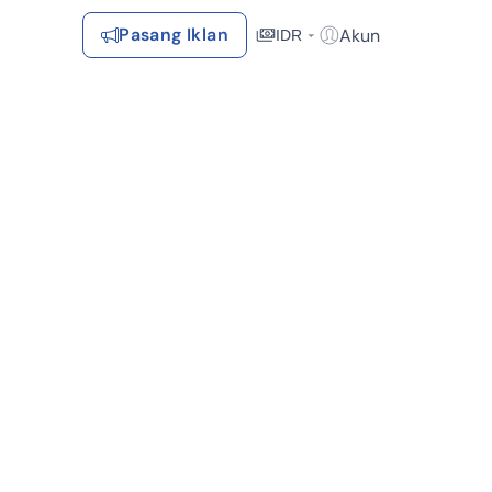
Pasang Iklan
Akun
IDR
Login / Register
Rekomendasi
Tersimpan
Daftar Properti Favorit, Hasil Pencarian, Hasil Simulasi, Artikel
Terakhir Dilihat
Properti yang dilihat sebelumnya
Kontak Rumah123
ilitas Kesehatan (13)
Bebas Banjir (12)
Dekat Tempat Wisata (9)
Syarat &
Hubungi
Kirim
Ketentuan
Rumah123
Feedback
Pengiklan