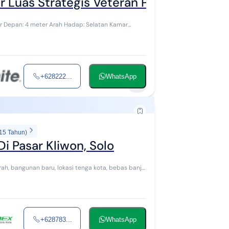
r Luas Strategis Veteran Pasar Kliwon G
+628222...
WhatsApp
1
 15 Tahun)
Di Pasar Kliwon, Solo
+628783...
WhatsApp
9