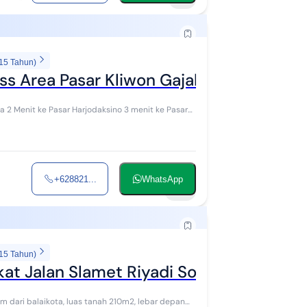
 15 Tahun)
ss Area Pasar Kliwon Gajahan Solo
ota 2 Menit ke Pasar Harjodaksino 3 menit ke Pasar
+628821...
WhatsApp
23
 15 Tahun)
at Jalan Slamet Riyadi Solo
km dari balaikota, luas tanah 210m2, lebar depan