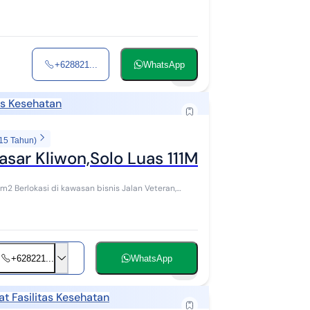
+628821...
WhatsApp
9
as Kesehatan
 15 Tahun)
asar Kliwon,Solo Luas 111M2
eteran,
+628221...
WhatsApp
9
at Fasilitas Kesehatan