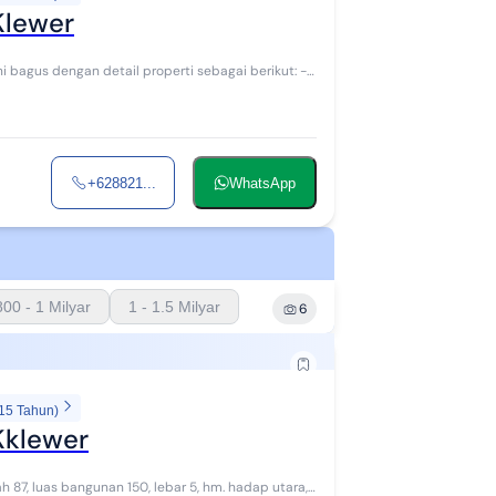
Klewer
+628821...
WhatsApp
800 - 1 Milyar
1 - 1.5 Milyar
6
 15 Tahun)
Kklewer