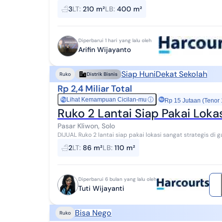
8,5m, 2 lantai luas bangunan 400m2, 9 k...
3
LT
:
210 m²
LB
:
400 m²
Diperbarui 1 hari yang lalu oleh
Arifin Wijayanto
Siap Huni
Dekat Sekolah
Ruko
Distrik Bisnis
Rp 2,4 Miliar Total
Lihat Kemampuan Cicilan-mu
ⓘ
Rp
Rp 15 Jutaan (Tenor
Ruko 2 Lantai Siap Pakai Loka
Pasar Kliwon, Solo
DIJUAL Ruko 2 lantai siap pakai lokasi sangat strategis di gajahan - solo Spesifikasi: L
Bangunan: 110m2 Lebar Depan: 8 m 2 K...
2
LT
:
86 m²
LB
:
110 m²
Diperbarui 6 bulan yang lalu oleh
Tuti Wijayanti
Bisa Nego
Ruko