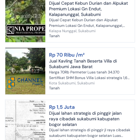
Dijual Cepat Kebun Durian dan Alpukat
Premium Lokasi Gn Endut,
Kalapanunggal, Sukabumi
Dijual Cepat Kebun Durian dan Alpukat
Premium Lokasi Gn Endut, Kalapanunggal,
Kalapa Nunggal, Sukabumi
Sukabumi Luas tanah kuranglebih 3.4 hektar.
Tanah
Dengan pemandangan yg ca...
Rp 70 Ribu /m²
Jual Kavling Tanah Beserta Villa di
Sukabumi Jawa Barat
Harga 70Rb Permeter Luas tanah 34.370
Sertifikat SHM Bonus Villa Lokasi strategis 1,6
Kota Sukabumi, Sukabumi
KM ke Jl. Nasional 17 KM ke Tol Bocimi 11 KM ke
Tanah
Pelabuhan Ra...
Rp 1,5 Juta
Dijual lahan strategis di pinggir jalan
raya cibadak sukabumi kabupaten
bogor selatan
Dijual lahan strategis di pinggir jl raya cibadak
sukabumi kabupaten bogor selatan Luas