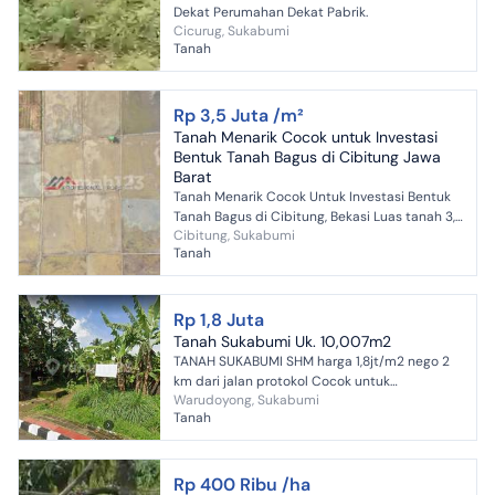
Dekat Perumahan Dekat Pabrik.
Cicurug, Sukabumi
Tanah
Rp 3,5 Juta /m²
Tanah Menarik Cocok untuk Investasi
Bentuk Tanah Bagus di Cibitung Jawa
Barat
Tanah Menarik Cocok Untuk Investasi Bentuk
Tanah Bagus di Cibitung, Bekasi Luas tanah 3,5
Cibitung, Sukabumi
HA Sertifikat SHM Cocok untuk RS Cocok unruk
Tanah
Sekolah C...
Rp 1,8 Juta
Tanah Sukabumi Uk. 10,007m2
TANAH SUKABUMI SHM harga 1,8jt/m2 nego 2
km dari jalan protokol Cocok untuk
Warudoyong, Sukabumi
perumahan/gudang Tanah SHM 10,007 m2
Tanah
Lebar muka 17,5 m Hadap Barat day...
Rp 400 Ribu /ha