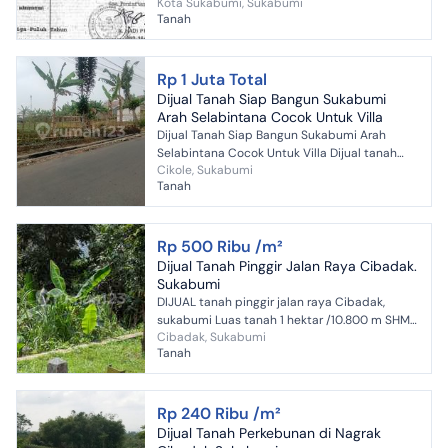
Kota Sukabumi, Sukabumi
tanah 8280 m2 SHM 1 sertifikat 4 ahli waris
Tanah
Luas banguna...
Rp 1 Juta Total
Dijual Tanah Siap Bangun Sukabumi
Arah Selabintana Cocok Untuk Villa
Dijual Tanah Siap Bangun Sukabumi Arah
Selabintana Cocok Untuk Villa Dijual tanah
Cikole, Sukabumi
datar siap bangun rumah/villa Sukabumi
Tanah
Lokasi sejuk arah Selabin...
Rp 500 Ribu /m²
Dijual Tanah Pinggir Jalan Raya Cibadak.
Sukabumi
DIJUAL tanah pinggir jalan raya Cibadak,
sukabumi Luas tanah 1 hektar /10.800 m SHM
Cibadak, Sukabumi
Harga :500ribu/meter (nego)
Tanah
Rp 240 Ribu /m²
Dijual Tanah Perkebunan di Nagrak