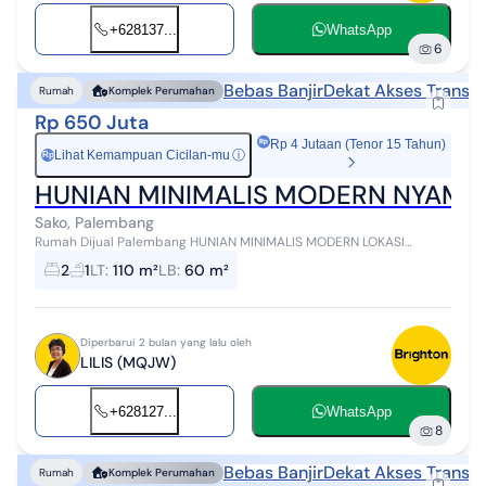
+628137...
WhatsApp
6
Bebas Banjir
Dekat Akses Transpo
Rumah
Komplek Perumahan
Rp 650 Juta
Rp 4 Jutaan (Tenor 15 Tahun)
Lihat Kemampuan Cicilan-mu
ⓘ
Rp
HUNIAN MINIMALIS MODERN NYAMA
Sako, Palembang
Rumah Dijual Palembang HUNIAN MINIMALIS MODERN LOKASI
STRATEGIS ,ONE GATE SYSTEM ,SCRUITY 24 JAM ,BEBAS BANJIR
2
1
LT
:
110 m²
LB
:
60 m²
LINGKUNGAN AMAN DAN BEBAS BANJIR,...
Diperbarui 2 bulan yang lalu oleh
LILIS (MQJW)
+628127...
WhatsApp
8
Bebas Banjir
Dekat Akses Transpo
Rumah
Komplek Perumahan