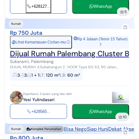
+628127...
WhatsApp
5
Rumah
Rp 750 Juta
Rp 4 Jutaan (Tenor 15 Tahun)
Lihat Kemampuan Cicilan-mu
ⓘ
Rp
Dijual Rumah Palembang Cluster Burl
Sukarami, Palembang
DIJUAL MURAH Jl.Sukabangun 2 : HOOK Type 60, 63, 90 Jalan
komplek lebar 6 Meter 3 KT dan 3 KM Ruang Tamu,Ruang Keluarga
3
3
1 + 1
LT
:
120 m²
LB
:
60 m²
dan Dapur Carport Harga :...
Diperbarui 3 bulan yang lalu oleh
Yesi Yulindasari
+628565...
WhatsApp
10
Bisa Nego
Siap Huni
Dekat Akses 
Rumah
Komplek Perumahan
Rp 800 Juta