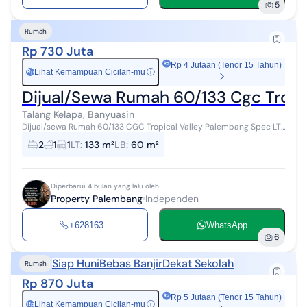
5
Rumah
Rp 730 Juta
Rp 4 Jutaan (Tenor 15 Tahun)
Lihat Kemampuan Cicilan-mu
ⓘ
Rp
Dijual/Sewa Rumah 60/133 Cgc Tropi
Talang Kelapa, Banyuasin
Dijual/sewa Rumah 60/133 CGC Tropical Valley Palembang Spec LT. :
133 (hook) LB. : 60 KT : 2 KM. : 1 Lantai : 1 Carport : 1 mobil Garasi : - ...
2
1
1
LT
:
133 m²
LB
:
60 m²
Diperbarui 4 bulan yang lalu oleh
Property Palembang
Independen
+628163...
WhatsApp
6
Siap Huni
Bebas Banjir
Dekat Sekolah
Rumah
Rp 870 Juta
Rp 5 Jutaan (Tenor 15 Tahun)
Lihat Kemampuan Cicilan-mu
ⓘ
Rp