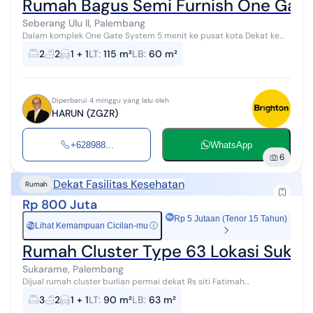
Rumah Bagus Semi Furnish One Gate
Seberang Ulu II, Palembang
Dalam komplek One Gate System 5 menit ke pusat kota Dekat ke
JM Plaju Supermarket Kantor PERTAMINA RS Pertamina Plaju
2
2
1 + 1
LT
:
115 m²
LB
:
60 m²
Universitas Muhammadiyah P...
Diperbarui 4 minggu yang lalu oleh
HARUN (ZGZR)
+628988...
WhatsApp
6
Dekat Fasilitas Kesehatan
Rumah
Rp 800 Juta
Rp 5 Jutaan (Tenor 15 Tahun)
Lihat Kemampuan Cicilan-mu
ⓘ
Rp
Rumah Cluster Type 63 Lokasi Suka
Sukarame, Palembang
Dijual rumah cluster burlian permai dekat Rs siti Fatimah
palembang. Rumah type 63 ,harga 800 juta ... minat inbox/wa
3
2
1 + 1
LT
:
90 m²
LB
:
63 m²
08953xxxxxxxx