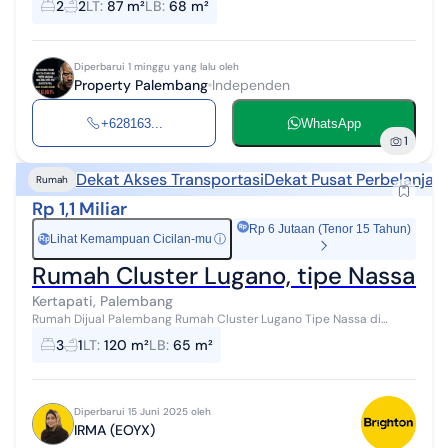
2
2
LT
:
87 m²
LB
:
68 m²
Diperbarui 1 minggu yang lalu oleh
Property Palembang
Independen
+628163...
WhatsApp
1
Dekat Akses Transportasi
Dekat Pusat Perbelanjaa
Rumah
Rp 1,1 Miliar
Rp 6 Jutaan (Tenor 15 Tahun)
Lihat Kemampuan Cicilan-mu
ⓘ
Rp
Rumah Cluster Lugano, tipe Nassa di
Kertapati, Palembang
Rumah Dijual Palembang Rumah Cluster Lugano Tipe Nassa di
komplek perumahan Citraland. Building a Better Life for the
3
1
LT
:
120 m²
LB
:
65 m²
Community. Citraland P...
Diperbarui 15 Juni 2025 oleh
IRMA (EOYX)