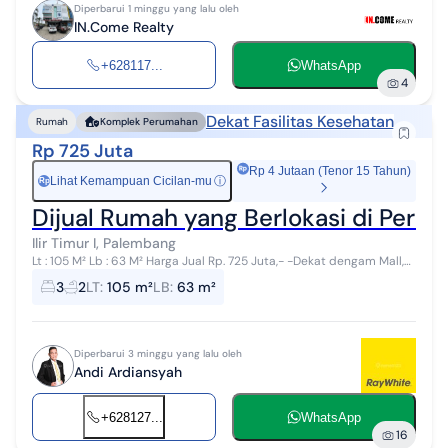
Diperbarui 1 minggu yang lalu oleh
IN.Come Realty
+628117...
WhatsApp
4
Dekat Fasilitas Kesehatan
Rumah
Komplek Perumahan
Rp 725 Juta
Rp 4 Jutaan (Tenor 15 Tahun)
Lihat Kemampuan Cicilan-mu
ⓘ
Rp
Dijual Rumah yang Berlokasi di Peru
Ilir Timur I, Palembang
Lt : 105 M² Lb : 63 M² Harga Jual Rp. 725 Juta,- -Dekat dengam Mall,
Rumah Sakit dan sekolah Untuk info lebih lanjut silahkan hubungi
3
2
LT
:
105 m²
LB
:
63 m²
nomor d...
Diperbarui 3 minggu yang lalu oleh
Andi Ardiansyah
+628127...
WhatsApp
16