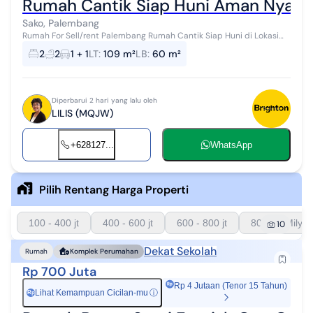
Rumah Cantik Siap Huni Aman Nyama
Sako, Palembang
Rumah For Sell/rent Palembang Rumah Cantik Siap Huni di Lokasi
Strategis - Lingkungan Aman & Nyaman! Dapatkan rumah impian
2
2
1 + 1
LT
:
109 m²
LB
:
60 m²
Anda dengan lingkunga...
Diperbarui 2 hari yang lalu oleh
LILIS (MQJW)
+628127...
WhatsApp
Pilih Rentang Harga Properti
100 - 400 jt
400 - 600 jt
600 - 800 jt
800 - 1 Milyar
10
Dekat Sekolah
Rumah
Komplek Perumahan
Rp 700 Juta
Rp 4 Jutaan (Tenor 15 Tahun)
Lihat Kemampuan Cicilan-mu
ⓘ
Rp