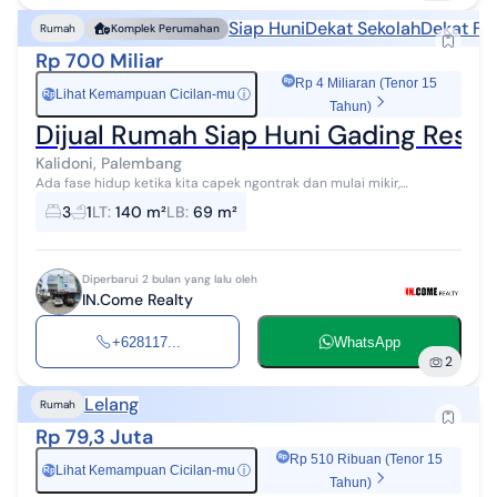
Siap Huni
Dekat Sekolah
Dekat Fas
Rumah
Komplek Perumahan
Rp 700 Miliar
Rp 4 Miliaran (Tenor 15
Lihat Kemampuan Cicilan-mu
ⓘ
Rp
Tahun)
Dijual Rumah Siap Huni Gading Resi
Kalidoni, Palembang
Ada fase hidup ketika kita capek ngontrak dan mulai mikir,
"kayaknya sudah waktunya punya rumah sendiri. Bukan yang
3
1
LT
:
140 m²
LB
:
69 m²
mewah berlebihan. Yang penting ...
Diperbarui 2 bulan yang lalu oleh
IN.Come Realty
+628117...
WhatsApp
2
Lelang
Rumah
Rp 79,3 Juta
Rp 510 Ribuan (Tenor 15
Lihat Kemampuan Cicilan-mu
ⓘ
Rp
Tahun)