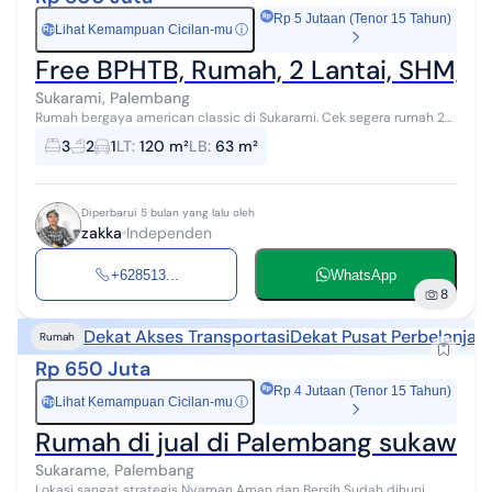
Rp 5 Jutaan (Tenor 15 Tahun)
Lihat Kemampuan Cicilan-mu
ⓘ
Rp
Free BPHTB, Rumah, 2 Lantai, SHM, D
Sukarami, Palembang
Rumah bergaya american classic di Sukarami. Cek segera rumah 2
lantai yang asri ini, dijual dengan pemandangan asri yang
3
2
1
LT
:
120 m²
LB
:
63 m²
menambah nilai estetika ...
Diperbarui 5 bulan yang lalu oleh
zakka
Independen
+628513...
WhatsApp
8
Dekat Akses Transportasi
Dekat Pusat Perbelanjaa
Rumah
Rp 650 Juta
Rp 4 Jutaan (Tenor 15 Tahun)
Lihat Kemampuan Cicilan-mu
ⓘ
Rp
Rumah di jual di Palembang sukawin
Sukarame, Palembang
Lokasi sangat strategis Nyaman Aman dan Bersih Sudah dihuni