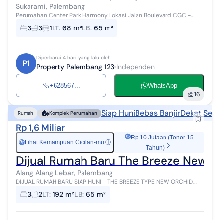
Sukarami, Palembang
Perumahan Center Park Harmony Lokasi Jalan Boulevard CGC -
Citra Grand City ✅ Tipe 68/65 Harga 630 jt, potongan upto 45 jt. 3
3
3
1
LT
:
68 m²
LB
:
65 m²
Kamar Tidur : 3 K...
Diperbarui 4 hari yang lalu oleh
P1
Property Palembang 123
Independen
+628567...
WhatsApp
16
Siap Huni
Bebas Banjir
Dekat Seko
Rumah
Komplek Perumahan
Rp 1,6 Miliar
Rp 10 Jutaan (Tenor 15
Lihat Kemampuan Cicilan-mu
ⓘ
Rp
Tahun)
Dijual Rumah Baru The Breeze New O
Alang Alang Lebar, Palembang
DIJUAL RUMAH BARU SIAP HUNI - THE BREEZE TYPE NEW ORCHID,
CITRAGRAND CITY PALEMBANG Beli rumah Rp 1,6 Miliar, yang dicari
3
2
LT
:
192 m²
LB
:
65 m²
bukan cuma bangunannya. ...