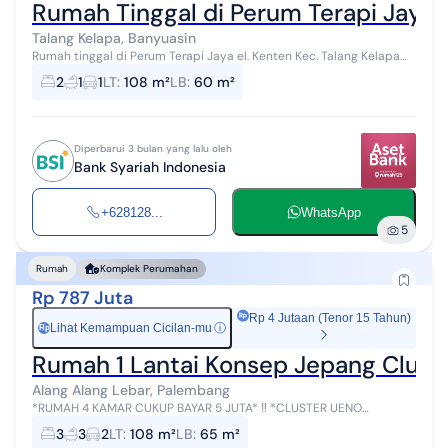
Rumah Tinggal di Perum Terapi Jaya 
Talang Kelapa, Banyuasin
Rumah tinggal di Perum Terapi Jaya el. Kenten Kec. Talang Kelapa
Kab. Banyuasin Palembang
2
1
1
LT
:
108 m²
LB
:
60 m²
Diperbarui 3 bulan yang lalu oleh
Bank Syariah Indonesia
+628128...
WhatsApp
5
Rumah
Komplek Perumahan
Rp 787 Juta
Rp 4 Jutaan (Tenor 15 Tahun)
Lihat Kemampuan Cicilan-mu
ⓘ
Rp
Rumah 1 Lantai Konsep Jepang Cluste
Alang Alang Lebar, Palembang
*RUMAH 4 KAMAR CUKUP BAYAR 5 JUTA* ‼️ *CLUSTER UENO
RESIDENCE - CITRA GRAND CITY* TIPE TSUBAKI LT. 108 m² | LB. 65 m²
3
3
2
LT
:
108 m²
LB
:
65 m²
3+1 Kamar Tidur 2+1...