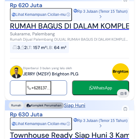
Rp 620 Juta
Rp 3 Jutaan (Tenor 15 Tahun)
Lihat Kemampuan Cicilan-mu
ⓘ
Rp
RUMAH BAGUS DI DALAM KOMPLEK 
Sukarame, Palembang
Rumah Dijual Palembang DIJUAL RUMAH BAGUS DI DALAM KOMPLEK
PERUMAHAN DI DAERAH KM 7. ***MASIH ADA SISA TANAH
3
2
LT
:
157 m²
LB
:
64 m²
DIBELAKANG DAN DISAMPING RUMAH, B...
Diperbarui 3 bulan yang lalu oleh
JERRY (MZSY) Brighton PLG
+628137...
WhatsApp
8
Siap Huni
Rumah
Komplek Perumahan
Rp 630 Juta
Rp 3 Jutaan (Tenor 15 Tahun)
Lihat Kemampuan Cicilan-mu
ⓘ
Rp
Townhouse Ready Siap Huni 3 Kamar 