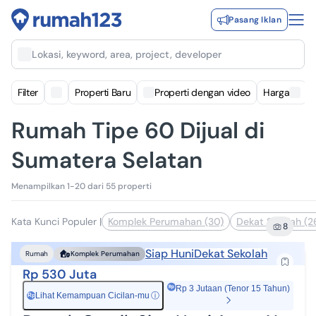
Pasang Iklan
Lokasi, keyword, area, project, developer
Filter
Properti Baru
Properti dengan video
Harga
Rumah Tipe 60 Dijual di
Sumatera Selatan
Menampilkan 1-20 dari 55 properti
Kata Kunci Populer
|
Komplek Perumahan (30)
Dekat Sekolah (2
8
Siap Huni
Dekat Sekolah
Rumah
Komplek Perumahan
Rp 530 Juta
Rp 3 Jutaan (Tenor 15 Tahun)
Lihat Kemampuan Cicilan-mu
ⓘ
Rp