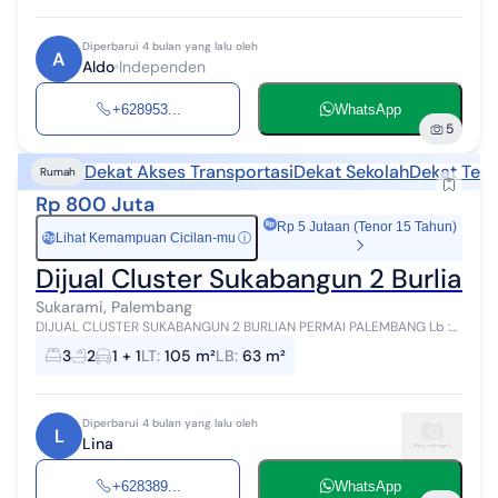
Diperbarui 4 bulan yang lalu oleh
A
Aldo
Independen
+628953...
WhatsApp
5
Dekat Akses Transportasi
Dekat Sekolah
Dekat Tem
Rumah
Rp 800 Juta
Rp 5 Jutaan (Tenor 15 Tahun)
Lihat Kemampuan Cicilan-mu
ⓘ
Rp
Dijual Cluster Sukabangun 2 Burlian
Sukarami, Palembang
DIJUAL CLUSTER SUKABANGUN 2 BURLIAN PERMAI PALEMBANG Lb :
63 m (kanopi) Lt : 105m Kamar 3 2 lantai pinggir jalan aspal
3
2
1 + 1
LT
:
105 m²
LB
:
63 m²
kampung mobil papasan,ling...
Diperbarui 4 bulan yang lalu oleh
L
Lina
+628389...
WhatsApp