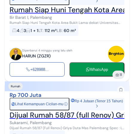
Rumah Siap Huni Tengah Kota Area B
Ilir Barat I, Palembang
Rumah Siap Huni Tengah Kota Area Bukit Lama dekat Universitas
Sriwijaya Palembang SMAN 1 SMAN 10 SMK 3 Pasar Padang selasa
4
3
1 + 1
LT
:
112 m²
LB
:
60 m²
Row jalan 1 mobil Lingku...
Diperbarui 4 minggu yang lalu oleh
HARUN (ZGZR)
+628988...
WhatsApp
11
Rumah
Rp 700 Juta
Rp 4 Jutaan (Tenor 15 Tahun)
Lihat Kemampuan Cicilan-mu
ⓘ
Rp
Dijual Rumah 58/87 (full Renov) Gri
Sukarami, Palembang
Dijual Rumah 58/87 (Full Renov) Griya Duta Mas Palembang Spec : LT
: 87 LB : 58 + 10 Lantai : 1 KT : 2 KM : 2 Listrik : 1300 Garasi : - Ca...