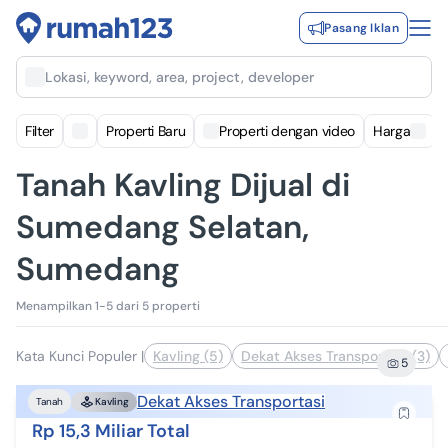
Pasang Iklan
Lokasi, keyword, area, project, developer
Filter
Properti Baru
Properti dengan video
Harga
Tanah Kavling Dijual di
Sumedang Selatan,
Sumedang
Menampilkan 1-5 dari 5 properti
Kata Kunci Populer
|
Kavling (5)
Dekat Akses Transportasi (3)
5
Dekat Akses Transportasi
Tanah
Kavling
Rp 15,3 Miliar Total