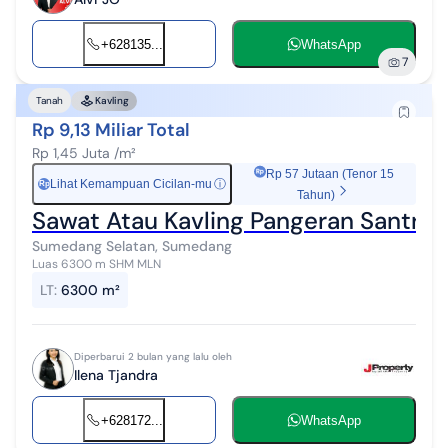
+628135...
WhatsApp
7
Tanah
Kavling
Rp 9,13 Miliar Total
Rp 1,45 Juta /m²
Rp 57 Jutaan (Tenor 15
Lihat Kemampuan Cicilan-mu
ⓘ
Rp
Tahun)
Sawat Atau Kavling Pangeran Santri
Sumedang Selatan, Sumedang
Luas 6300 m SHM MLN
LT
:
6300 m²
Diperbarui 2 bulan yang lalu oleh
Ilena Tjandra
+628172...
WhatsApp