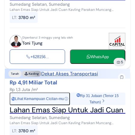
Sumedang Selatan, Sumedang
Lahan Emas Siap Untuk Jadi Cuan Kavling Parakan Muncang
Sumedang Dekat Cisundawu Luas 3.780 m² Lebar muka 25 mtr -
LT
:
3780 m²
Cocok utk gudang/pabrik - Coc...
Diperbarui 3 minggu yang lalu oleh
Toni Tjung
+628156...
WhatsApp
5
Dekat Akses Transportasi
Tanah
Kavling
Rp 4,91 Miliar Total
Rp 1,3 Juta /m²
Rp 31 Jutaan (Tenor 15
Lihat Kemampuan Cicilan-mu
ⓘ
Rp
Tahun)
Lahan Emas Siap Untuk Jadi Cuan K
Sumedang Selatan, Sumedang
Lahan Emas Siap Untuk Jadi Cuan Kavling Parakan Muncang
Sumedang Dekat Cisundawu Luas 3.780 m² Lebar muka 25 mtr -
LT
:
3780 m²
Cocok utk gudang/pabrik - Coc...