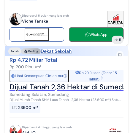
Diperbarui 5 bulan yang lalu oleh
Viche Tanaka
+628221...
WhatsApp
11
Dekat Sekolah
Tanah
Kavling
Rp 4,72 Miliar Total
Rp 200 Ribu /m²
Rp 29 Jutaan (Tenor 15
Lihat Kemampuan Cicilan-mu
ⓘ
Rp
Tahun)
Dijual Tanah 2,36 Hektar di Sumedan
Sumedang Selatan, Sumedang
Dijual Murah Tanah SHM Luas Tanah : 2,36 Hektar (23.600 m²) Satu
hamparan Lebar muka 16 meter Kecamatan Sumedang Selatan
LT
:
23600 m²
Legalitas 3 SHM + 1 AJ...
Diperbarui 4 minggu yang lalu oleh
Alvi JO