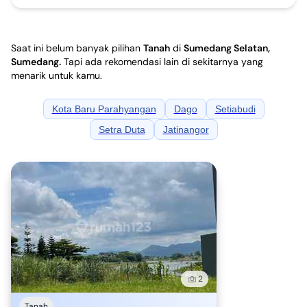
Saat ini belum banyak pilihan
Tanah
di
Sumedang Selatan,
Sumedang
.
Tapi ada rekomendasi lain di sekitarnya yang
menarik untuk kamu.
Kota Baru Parahyangan
Dago
Setiabudi
Setra Duta
Jatinangor
2
Tanah