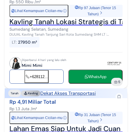
Rp 550 Ribu /m²
Rp 97 Jutaan (Tenor 15
Lihat Kemampuan Cicilan-mu
ⓘ
Rp
Tahun)
Kavling Tanah Lokasi Strategis di Ta
Sumedang Selatan, Sumedang
DIJUAL Kavling Tanah Tanjung Sari Kota Sumedang SHM LT :
27.950m2 Lebar Muka : 95 m Open : 15,5 M Selling Point : - Berada di
LT
:
27950 m²
zona kuning, ...
Diperbarui 4 hari yang lalu oleh
Mimi Mimi
+628112...
WhatsApp
5
Dekat Akses Transportasi
Tanah
Kavling
Rp 4,91 Miliar Total
Rp 1,3 Juta /m²
Rp 31 Jutaan (Tenor 15
Lihat Kemampuan Cicilan-mu
ⓘ
Rp
Tahun)
Lahan Emas Siap Untuk Jadi Cuan K