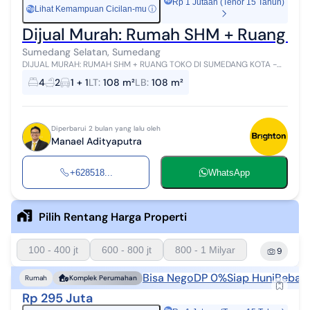
Rp 1 Jutaan (Tenor 15 Tahun)
Lihat Kemampuan Cicilan-mu
ⓘ
Rp
Dijual Murah: Rumah SHM + Ruang To
Sumedang Selatan, Sumedang
DIJUAL MURAH: RUMAH SHM + RUANG TOKO DI SUMEDANG KOTA -
CUMA 290 JUTA (NEGO SAMPAI JADI) Lokasi Strategis & Pusat Kota
4
2
1 + 1
LT
:
108 m²
LB
:
108 m²
(Sumedang Selatan): Komple...
Diperbarui 2 bulan yang lalu oleh
Manael Adityaputra
+628518...
WhatsApp
Pilih Rentang Harga Properti
100 - 400 jt
600 - 800 jt
800 - 1 Milyar
9
Bisa Nego
DP 0%
Siap Huni
Bebas 
Rumah
Komplek Perumahan
Rp 295 Juta