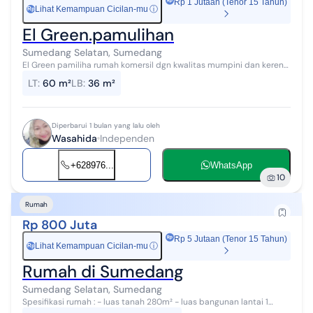
Rp 1 Jutaan (Tenor 15 Tahun)
Lihat Kemampuan Cicilan-mu
ⓘ
Rp
El Green.pamulihan
Sumedang Selatan, Sumedang
El Green pamiliha rumah komersil dgn kwalitas mumpini dan keren
cash keras dan kpr bonus kanopy toren tanam sama mesin air. 1
LT
:
60 m²
LB
:
36 m²
JUTA ALL IN FREE BIAY...
Diperbarui 1 bulan yang lalu oleh
Wasahida
Independen
+628976...
WhatsApp
10
Rumah
Rp 800 Juta
Rp 5 Jutaan (Tenor 15 Tahun)
Lihat Kemampuan Cicilan-mu
ⓘ
Rp
Rumah di Sumedang
Sumedang Selatan, Sumedang
Spesifikasi rumah : - luas tanah 280m² - luas bangunan lantai 1