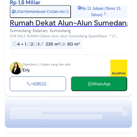
Rp 1,8 Miliar
Rp 11 Jutaan (Tenor 15
Lihat Kemampuan Cicilan-mu
ⓘ
Rp
Tahun)
Rumah Dekat Alun-Alun Sumedang K
Sumedang Selatan, Sumedang
FOR SALE RUMAH Dekat alun-alun Sumedang Spesifikasi : * LT
235m² * LB 80m² (1.5 lantai) * Lebar muka +/- 12m * KT 3+1 * KM 2 *
4 + 1
2
1
LT
:
235 m²
LB
:
80 m²
Listrik 1300 * ...
Diperbarui 2 bulan yang lalu oleh
Erly
+628122...
WhatsApp