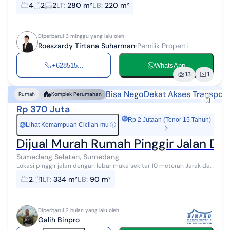
140m² - luas bangunan lantai 2 80m² - total luas bangunan 220m² -
4
2
2
LT
:
280 m²
LB
:
220 m²
kamar tidur 4...
Diperbarui 3 minggu yang lalu oleh
Roeszardy Tirtana Suharman
Pemilik Properti
+628515...
WhatsApp
13
1
Bisa Nego
Dekat Akses Transport
Rumah
Komplek Perumahan
Rp 370 Juta
Rp 2 Jutaan (Tenor 15 Tahun)
Lihat Kemampuan Cicilan-mu
ⓘ
Rp
Dijual Murah Rumah Pinggir Jalan D
Sumedang Selatan, Sumedang
Lokasi pinggir jalan dengan lebar muka sekitar 10 meteran Jarak dari
gerbang tol sumedang 4 km (10 menitan) Hanya 1 km ke alun alun
2
1
LT
:
334 m²
LB
:
90 m²
Kota Sumedang (...
Diperbarui 2 bulan yang lalu oleh
Galih Binpro