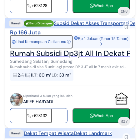
+628128...
WhatsApp
8
Subsidi
Dekat Akses Transportasi
Deka
Rumah
Baru Dibangun
Rp 166 Juta
Rp 1 Jutaan (Tenor 15 Tahun)
Lihat Kemampuan Cicilan-mu
ⓘ
Rp
Rumah Subsidi Dp3jt All In Dekat Pin
Sumedang Selatan, Sumedang
Rumah subsidi sisa 5 unit lagi promo DP 3 JT all in 7 menit exit tol
Pamulihan Sumedang Sekarang waktunya berhenti nunggu. PROMO
2
1
1
LT
:
60 m²
LB
:
33 m²
- DP 3 JT all ...
Diperbarui 3 bulan yang lalu oleh
ARIEF HARYADI
+628132...
WhatsApp
7
Dekat Tempat Wisata
Dekat Landmark
Rumah