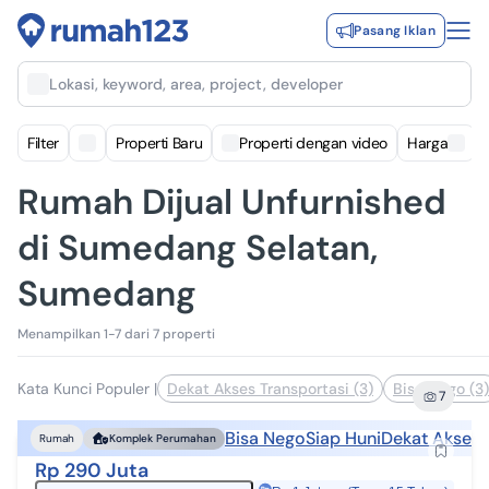
Pasang Iklan
Lokasi, keyword, area, project, developer
Filter
Properti Baru
Properti dengan video
Harga
Rumah Dijual Unfurnished
di Sumedang Selatan,
Sumedang
Menampilkan 1-7 dari 7 properti
Kata Kunci Populer
|
Dekat Akses Transportasi (3)
Bisa Nego (3)
7
Bisa Nego
Siap Huni
Dekat Akses 
Rumah
Komplek Perumahan
Rp 290 Juta