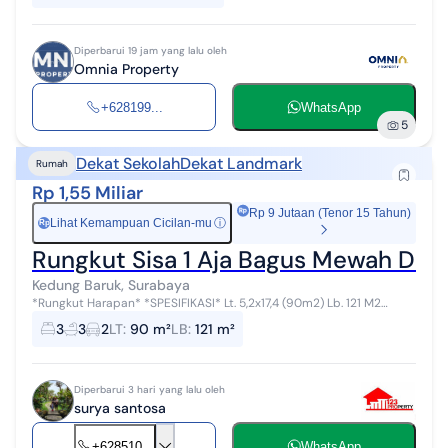
Diperbarui 19 jam yang lalu oleh
Omnia Property
+628199...
WhatsApp
5
Dekat Sekolah
Dekat Landmark
Rumah
Rp 1,55 Miliar
Rp 9 Jutaan (Tenor 15 Tahun)
Lihat Kemampuan Cicilan-mu
ⓘ
Rp
Rungkut Sisa 1 Aja Bagus Mewah Dkt
Kedung Baruk, Surabaya
*Rungkut Harapan* *SPESIFIKASI* Lt. 5,2x17,4 (90m2) Lb. 121 M2
Hadap timur SHM IMB PBB Ready PDAM PLN 2.200 VA Lantai atas :
3
3
2
LT
:
90 m²
LB
:
121 m²
K.tidur 2 + Km 2 L...
Diperbarui 3 hari yang lalu oleh
surya santosa
+628510...
WhatsApp