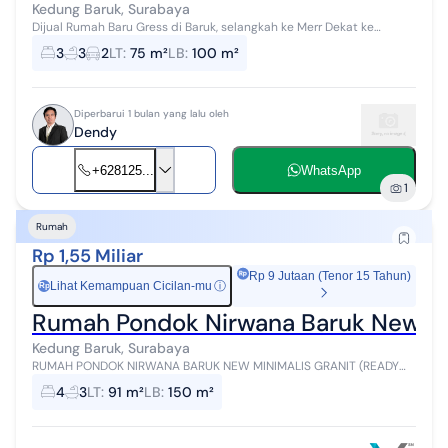
Kedung Baruk, Surabaya
Dijual Rumah Baru Gress di Baruk, selangkah ke Merr Dekat ke
Nginden, Panjang Jiwo, Rungkut LT 5 X 15 ( 75 m2 ) LB ± ( 100 m2 ) 2
3
3
2
LT
:
75 m²
LB
:
100 m²
lantai Hada...
Diperbarui 1 bulan yang lalu oleh
Dendy
+628125...
WhatsApp
1
Rumah
Rp 1,55 Miliar
Rp 9 Jutaan (Tenor 15 Tahun)
Lihat Kemampuan Cicilan-mu
ⓘ
Rp
Rumah Pondok Nirwana Baruk New Min
Kedung Baruk, Surabaya
RUMAH PONDOK NIRWANA BARUK NEW MINIMALIS GRANIT (READY
3UNIT) LT : 91,2m² (Dimensi 5,7x16) LB : 150m² KT 4 KM 3 HADAP UTARA
4
3
LT
:
91 m²
LB
:
150 m²
SHM HARGA 1,55m ...