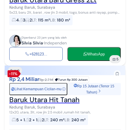
Kedung Baruk, Surabaya
5x23, baru 2lt, barat , row jln 3 mobil, togo, bonus anti rayap, pompa
2, tandon atas bawah hub 0812304xxxx
4
3
2
LT
:
115 m²
LB
:
180 m²
Diperbarui 23 jam yang lalu oleh
Silvia Silvia
Independen
+628123...
WhatsApp
5
Rumah
-11%
Rp 2,4 Miliar
Rp 2.7 M
Turun
Rp 300 Jutaan
Rp 15 Jutaan (Tenor 15
Lihat Kemampuan Cicilan-mu
ⓘ
Rp
Tahun)
Baruk Utara Hit Tanah
Kedung Baruk, Surabaya
12x20, utara, 3lt, row jln 2.5 mobil ,rumah hit tanah,
5 + 1
2 + 1
2
LT
:
240 m²
LB
:
240 m²