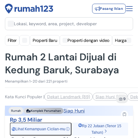
Pasang Iklan
Lokasi, keyword, area, project, developer
Filter
Properti Baru
Properti dengan video
Harga
Rumah 2 Lantai Dijual di
Kedung Baruk, Surabaya
Menampilkan 1-20 dari 221 properti
Kata Kunci Populer
|
Dekat Landmark (89)
Siap Huni (55)
Dek
9
Siap Huni
Rumah
Komplek Perumahan
Rp 3,5 Miliar
Rp 22 Jutaan (Tenor 15
Lihat Kemampuan Cicilan-mu
ⓘ
Rp
Tahun)