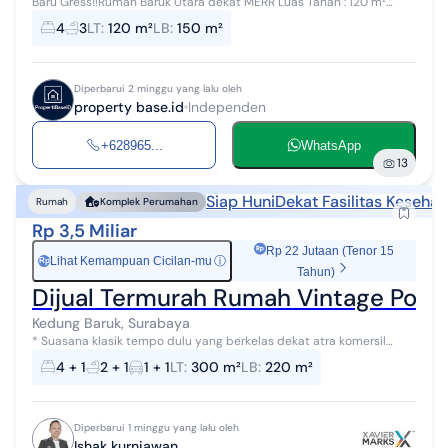
Baru Gress‼️Rumah Baruk Utara dekat MERR Luas Tanah : 120 m²
(6x20) Luas Bangunan : ±150 m² Bangunan : 2 Lantai Hadap : Utara
4
3
LT
:
120 m²
LB
:
150 m²
Kamar Tidur...
Diperbarui 2 minggu yang lalu oleh
property base.id
Independen
+628965...
WhatsApp
13
Siap Huni
Dekat Fasilitas Kesehat
Rumah
Komplek Perumahan
Rp 3,5 Miliar
Rp 22 Jutaan (Tenor 15
Lihat Kemampuan Cicilan-mu
ⓘ
Rp
Tahun)
Dijual Termurah Rumah Vintage Pondo
Kedung Baruk, Surabaya
* Suasana klasik tempo dulu yang berkelas dekat atra komersil
Raya MERR * Lebar 12 sehingga Layout dalam Extra nyaman *
4 + 1
2 + 1
1 + 1
LT
:
300 m²
LB
:
220 m²
Kondisi bangunan terawat si...
Diperbarui 1 minggu yang lalu oleh
Ishak kurniawan