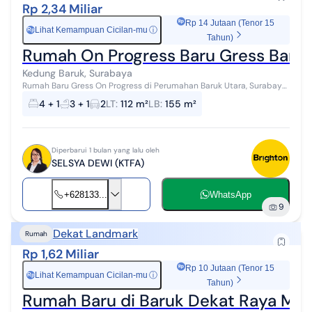
Rp 2,34 Miliar
Rp 14 Jutaan (Tenor 15
Lihat Kemampuan Cicilan-mu
ⓘ
Rp
Tahun)
Rumah On Progress Baru Gress Baruk
Kedung Baruk, Surabaya
Rumah Baru Gress On Progress di Perumahan Baruk Utara, Surabaya
Selangkah ke Rungkut Row jalan lebar LT 7x16 (112) LB 155 KT 4+1 Km
4 + 1
3 + 1
2
LT
:
112 m²
LB
:
155 m²
3+1 Ada rua...
Diperbarui 1 bulan yang lalu oleh
SELSYA DEWI (KTFA)
+628133...
WhatsApp
9
Dekat Landmark
Rumah
Rp 1,62 Miliar
Rp 10 Jutaan (Tenor 15
Lihat Kemampuan Cicilan-mu
ⓘ
Rp
Tahun)
Rumah Baru di Baruk Dekat Raya Merr,