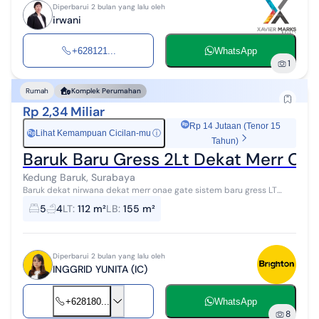
Diperbarui 2 bulan yang lalu oleh
irwani
+628121...
WhatsApp
1
Rumah
Komplek Perumahan
Rp 2,34 Miliar
Rp 14 Jutaan (Tenor 15
Lihat Kemampuan Cicilan-mu
ⓘ
Rp
Tahun)
Baruk Baru Gress 2Lt Dekat Merr On
Kedung Baruk, Surabaya
Baruk dekat nirwana dekat merr onae gate sistem baru gress LT
7X16 = 112 m2 rungjut LB 155 m2 (2 Lantai) KT 4+1 ; KM 3+1 Hadap
5
4
LT
:
112 m²
LB
:
155 m²
Timur ; SHM Row 3,5...
Diperbarui 2 bulan yang lalu oleh
INGGRID YUNITA (IC)
+628180...
WhatsApp
8