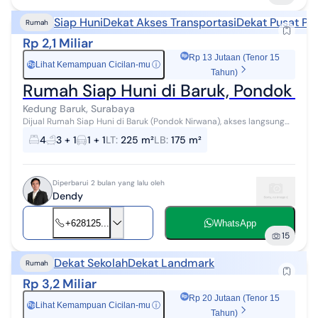
Siap Huni
Dekat Akses Transportasi
Dekat Pusat Pe
Rumah
Rp 2,1 Miliar
Rp 13 Jutaan (Tenor 15
Lihat Kemampuan Cicilan-mu
ⓘ
Rp
Tahun)
Rumah Siap Huni di Baruk, Pondok N
Kedung Baruk, Surabaya
Dijual Rumah Siap Huni di Baruk (Pondok Nirwana), akses langsung
Raya Merr - Dekat ke Superindo, Hokky Merr - Dekat ke kampus
4
3 + 1
1 + 1
LT
:
225 m²
LB
:
175 m²
Ubaya, UPN - Dejat k...
Diperbarui 2 bulan yang lalu oleh
Dendy
+628125...
WhatsApp
15
Dekat Sekolah
Dekat Landmark
Rumah
Rp 3,2 Miliar
Rp 20 Jutaan (Tenor 15
Lihat Kemampuan Cicilan-mu
ⓘ
Rp
Tahun)