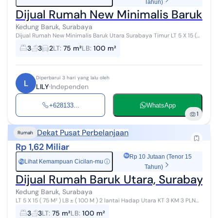
Tahun)
Dijual Rumah New Minimalis Baruk U
Kedung Baruk, Surabaya
Dijual Rumah New Minimalis Baruk Utara Surabaya Timur LT 5 X 15 (
75 m² ) LB ± 100 m² (2 lantai ) KT 3 KM 3 PLN 2200 Watt SHM Hadap
3
3
2
LT
:
75 m²
LB
:
100 m²
Utara...
Diperbarui 3 hari yang lalu oleh
L
LILY
Independen
+628133...
WhatsApp
1
Dekat Pusat Perbelanjaan
Rumah
Rp 1,62 Miliar
Rp 10 Jutaan (Tenor 15
Lihat Kemampuan Cicilan-mu
ⓘ
Rp
Tahun)
Dijual Rumah Baruk Utara, Surabaya 
Kedung Baruk, Surabaya
LT 5 X 15 ( 75 M² ) LB ± ( 100 M ) 2 lantai Hadap Utara KT 3 KM 3 PLN
2200 SHM Harga Rp 1.625 M Linda Omni Property
3
3
LT
:
75 m²
LB
:
100 m²