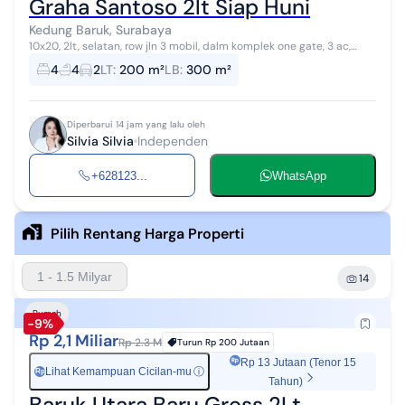
Graha Santoso 2lt Siap Huni
Kedung Baruk, Surabaya
10x20, 2lt, selatan, row jln 3 mobil, dalm komplek one gate, 3 ac,
water heater, kitchen set
4
4
2
LT
:
200 m²
LB
:
300 m²
Diperbarui 14 jam yang lalu oleh
Silvia Silvia
Independen
+628123...
WhatsApp
Pilih Rentang Harga Properti
1 - 1.5 Milyar
14
Rumah
-9%
Rp 2,1 Miliar
Rp 2.3 M
Turun
Rp 200 Jutaan
Rp 13 Jutaan (Tenor 15
Lihat Kemampuan Cicilan-mu
ⓘ
Rp
Tahun)
Baruk Utara Baru Gress 2Lt