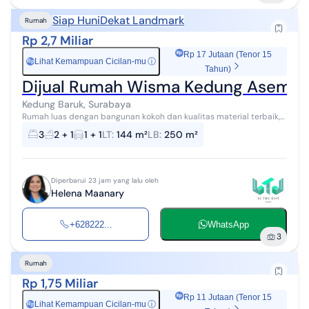
Siap Huni
Dekat Landmark
Rumah
Rp 2,7 Miliar
Rp 17 Jutaan (Tenor 15
Lihat Kemampuan Cicilan-mu
ⓘ
Rp
Tahun)
Dijual Rumah Wisma Kedung Asem, Ru
Kedung Baruk, Surabaya
Rumah luas dengan bangunan kokoh dan kualitas material terbaik,
sangat cocok untuk hunian keluarga maupun investasi jangka
3
2 + 1
1 + 1
LT
:
144 m²
LB
:
250 m²
panjang. Atau untuk Kos-...
Diperbarui 23 jam yang lalu oleh
Helena Maanary
+628222...
WhatsApp
3
Rumah
Rp 1,75 Miliar
Rp 11 Jutaan (Tenor 15
Lihat Kemampuan Cicilan-mu
ⓘ
Rp