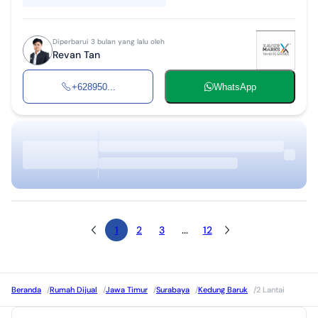
Diperbarui 3 bulan yang lalu oleh
Revan Tan
+628950...
WhatsApp
1
2
3
...
12
Beranda
/
Rumah Dijual
/
Jawa Timur
/
Surabaya
/
Kedung Baruk
/
2 Lantai