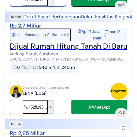
6
Dekat Pusat Perbelanjaan
Dekat Fasilitas Kesehata
Rumah
Rp 2,7 Miliar
Rp 17 Jutaan (Tenor 15
Lihat Kemampuan Cicilan-mu
ⓘ
Rp
Tahun)
Dijual Rumah Hitung Tanah Di Baruk 
Kedung Baruk, Surabaya
DIJUAL RUMAH HITUNG TANAH DI BARUK DEKAT MERR, SUPERINDO,
EXCELSO, IPH, RS GOTONG ROYONG Akses Mudah, Lingkungan
6
3
1
LT
:
240 m²
LB
:
240 m²
Nyaman, Dekat ke jalan raya & fas...
Diperbarui 3 hari yang lalu oleh
LENA (LDG)
+628193...
WhatsApp
3
Rumah
Rp 2,65 Miliar