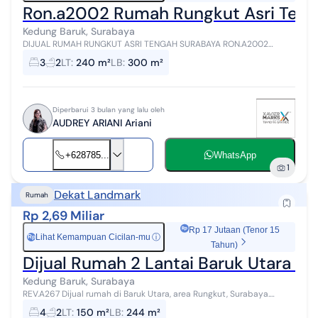
Ron.a2002 Rumah Rungkut Asri Teng
Kedung Baruk, Surabaya
DIJUAL RUMAH RUNGKUT ASRI TENGAH SURABAYA RON.A2002
SERTIFIKASI SHM SURAT SHM DITANGAN LUAS TANAH: 240 M2
3
2
LT
:
240 m²
LB
:
300 m²
(2X8X15) LUAS BANGUNAN : 300 M2 JUMLA...
Diperbarui 3 bulan yang lalu oleh
AUDREY ARIANI Ariani
+628785...
WhatsApp
1
Dekat Landmark
Rumah
Rp 2,69 Miliar
Rp 17 Jutaan (Tenor 15
Lihat Kemampuan Cicilan-mu
ⓘ
Rp
Tahun)
Dijual Rumah 2 Lantai Baruk Utara R
Kedung Baruk, Surabaya
REV.A267 Dijual rumah di Baruk Utara, area Rungkut, Surabaya.
Properti ini menyasar pembeli yang mencari rumah keluarga mapan
4
2
LT
:
150 m²
LB
:
244 m²
dengan ukuran tanah ...