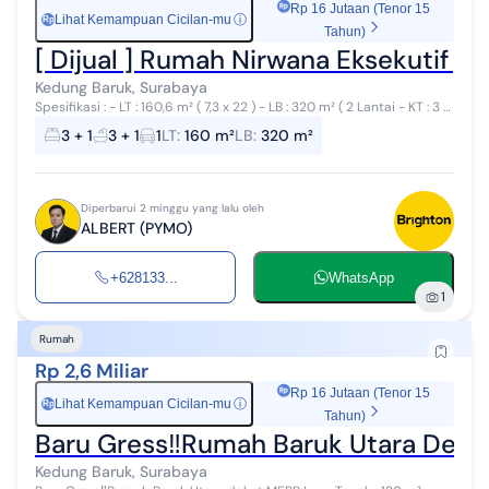
Rp 16 Jutaan (Tenor 15
Lihat Kemampuan Cicilan-mu
ⓘ
Rp
Tahun)
[ Dijual ] Rumah Nirwana Eksekutif ,
Kedung Baruk, Surabaya
Spesifikasi : - LT : 160,6 m² ( 7,3 x 22 ) - LB : 320 m² ( 2 Lantai - KT : 3 -
KM : 3 - PLN : 3500 watt - PDAM - Garasi : 1 - Carport : 1 Har...
3 + 1
3 + 1
1
LT
:
160 m²
LB
:
320 m²
Diperbarui 2 minggu yang lalu oleh
ALBERT (PYMO)
+628133...
WhatsApp
1
Rumah
Rp 2,6 Miliar
Rp 16 Jutaan (Tenor 15
Lihat Kemampuan Cicilan-mu
ⓘ
Rp
Tahun)
Baru Gress‼️Rumah Baruk Utara Dekat
Kedung Baruk, Surabaya