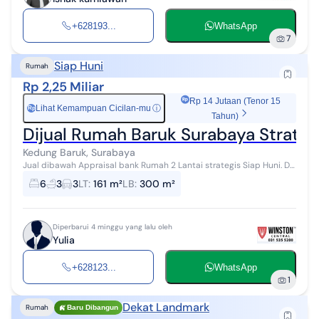
+628193...
WhatsApp
7
Siap Huni
Rumah
Rp 2,25 Miliar
Rp 14 Jutaan (Tenor 15
Lihat Kemampuan Cicilan-mu
ⓘ
Rp
Tahun)
Dijual Rumah Baruk Surabaya Strateg
Kedung Baruk, Surabaya
Jual dibawah Appraisal bank Rumah 2 Lantai strategis Siap Huni. Di
Baruk Surabaya Jual dibawah Appraisal bank Rumah 2 Lantqi
6
3
3
LT
:
161 m²
LB
:
300 m²
strategis Siap Huni. D...
Diperbarui 4 minggu yang lalu oleh
Yulia
+628123...
WhatsApp
1
Dekat Landmark
Rumah
Baru Dibangun