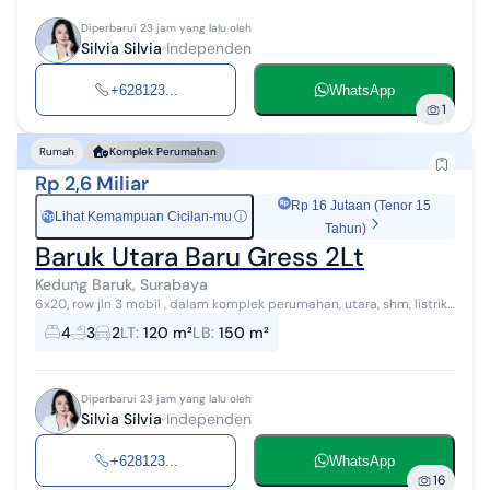
Diperbarui 23 jam yang lalu oleh
Silvia Silvia
Independen
+628123...
WhatsApp
1
Rumah
Komplek Perumahan
Rp 2,6 Miliar
Rp 16 Jutaan (Tenor 15
Lihat Kemampuan Cicilan-mu
ⓘ
Rp
Tahun)
Baruk Utara Baru Gress 2Lt
Kedung Baruk, Surabaya
6x20, row jln 3 mobil , dalam komplek perumahan, utara, shm, listrik
2200watt, kanopi, pompa , ac 4 unit, tandon atas
4
3
2
LT
:
120 m²
LB
:
150 m²
Diperbarui 23 jam yang lalu oleh
Silvia Silvia
Independen
+628123...
WhatsApp
16