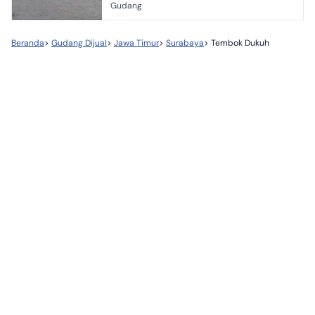
Gudang
Beranda
>
Gudang Dijual
>
Jawa Timur
>
Surabaya
>
Tembok Dukuh