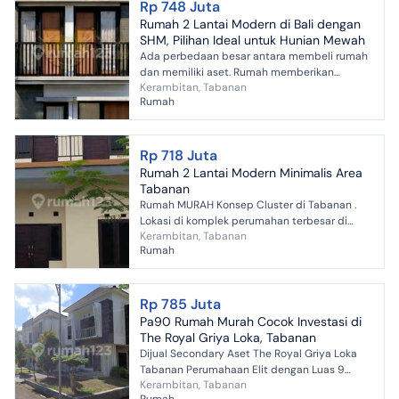
Rp 748 Juta
Rumah 2 Lantai Modern di Bali dengan
SHM, Pilihan Ideal untuk Hunian Mewah
Ada perbedaan besar antara membeli rumah
dan memiliki aset. Rumah memberikan
Kerambitan, Tabanan
tempat tinggal. Aset memberikan nilai yang
Rumah
terus bertumbuh. Type 66/...
Rp 718 Juta
Rumah 2 Lantai Modern Minimalis Area
Tabanan
Rumah MURAH Konsep Cluster di Tabanan .
Lokasi di komplek perumahan terbesar di
Kerambitan, Tabanan
Tabanan dengan 1000rumah dibangun
Rumah
dengan Lokasi Strategis+Lingkun...
Rp 785 Juta
Pa90 Rumah Murah Cocok Investasi di
The Royal Griya Loka, Tabanan
Dijual Secondary Aset The Royal Griya Loka
Tabanan Perumahaan Elit dengan Luas 9
Kerambitan, Tabanan
Hektar dengan Total 585 Unit ini sudah ada