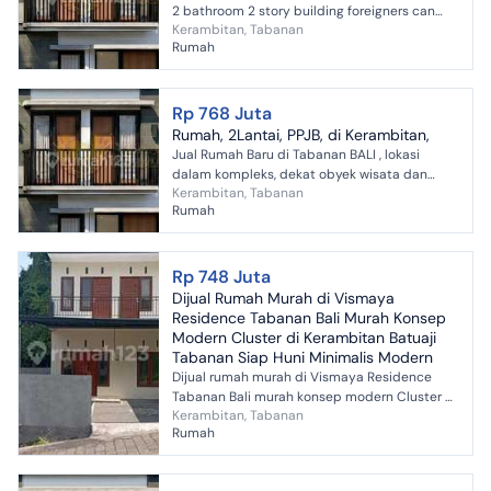
2 bathroom 2 story building foreigners can
Kerambitan, Tabanan
leasehold for 30 years
Rumah
Rp 768 Juta
Rumah, 2Lantai, PPJB, di Kerambitan,
Jual Rumah Baru di Tabanan BALI , lokasi
dalam kompleks, dekat obyek wisata dan
Kerambitan, Tabanan
investasi bagus di masa depan.
Rumah
Rp 748 Juta
Dijual Rumah Murah di Vismaya
Residence Tabanan Bali Murah Konsep
Modern Cluster di Kerambitan Batuaji
Tabanan Siap Huni Minimalis Modern
Dijual rumah murah di Vismaya Residence
Tabanan Bali murah konsep modern Cluster di
Kerambitan, Tabanan
Kerambitan Batuaji Tabanan siap huni
Rumah
minimalis modern dengan sp...