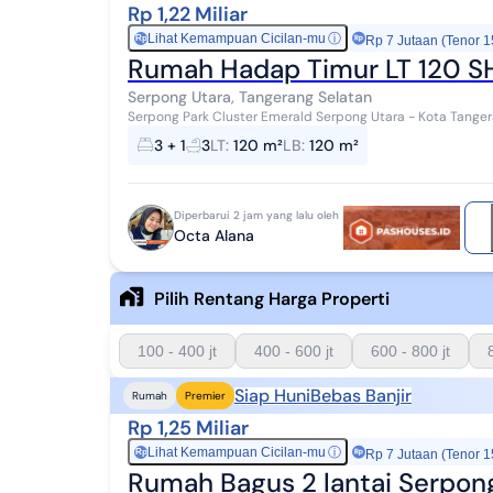
Rp 1,22 Miliar
Lihat Kemampuan Cicilan-mu
ⓘ
Rp
Rp 7 Jutaan (Tenor 1
Rumah Hadap Timur LT 120 SH
Serpong Utara, Tangerang Selatan
Serpong Park Cluster Emerald Serpong Utara - Kota Tangerang Selatan *Menerima Cash
Rumah siap huni lokasi strategis, dekat deng...
3 + 1
3
LT
:
120 m²
LB
:
120 m²
Diperbarui 2 jam yang lalu oleh
Octa Alana
Pilih Rentang Harga Properti
100 - 400 jt
400 - 600 jt
600 - 800 jt
Siap Huni
Bebas Banjir
Rumah
Premier
Rp 1,25 Miliar
Lihat Kemampuan Cicilan-mu
ⓘ
Rp
Rp 7 Jutaan (Tenor 1
Rumah Bagus 2 lantai Serpon