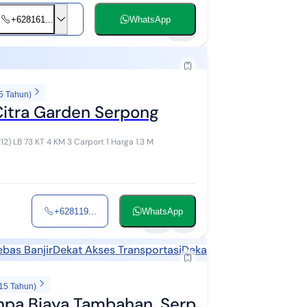
+628161...
WhatsApp
10
5 Tahun)
itra Garden Serpong
Dijual Rumah Hortis tipe 5b Citra Garden Serpong LT 60 (5x12) LB 73 KT 4 KM 3 Carport 1 Harga 1.3 M
+628119...
WhatsApp
10
1
ebas Banjir
Dekat Akses Transportasi
Dekat Sekolah
Dekat Fasi
 15 Tahun)
npa Biaya Tambahan, Serpong Utara, Siap