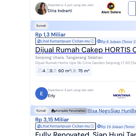
Diperbarui 4 jam yang lalu oleh
Dita Indrarti
Rumah
Rp 1,3 Miliar
Lihat Kemampuan Cicilan-mu
ⓘ
Rp
Rp 8 Jutaan (Tenor 1
Dijual Rumah Cakep HORTIS C
Serpong Utara, Tangerang Selatan
4
3
LT
:
60 m²
LB
:
75 m²
Diperbarui 4 jam yang lalu oleh
E
Erly
Bisa Nego
Siap Huni
B
Rumah
Komplek Perumahan
Rp 3,15 Miliar
Lihat Kemampuan Cicilan-mu
ⓘ
Rp
Rp 19 Jutaan (Tenor
Fully Renovated, Siap Huni Ta