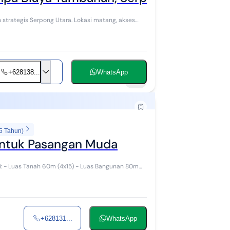
strategis Serpong Utara. Lokasi matang, akses
+628138...
WhatsApp
15
5 Tahun)
untuk Pasangan Muda
si: - Luas Tanah 60m (4x15) - Luas Bangunan 80m
+628131...
WhatsApp
21