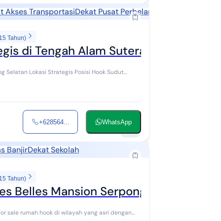
t Akses Transportasi
Dekat Pusat Perbelanjaan
Dekat Sekolah
 15 Tahun)
gis di Tengah Alam Sutera & Bintaro
osisi Hook Sudut
+628564...
WhatsApp
16
s Banjir
Dekat Sekolah
 15 Tahun)
Les Belles Mansion Serpong