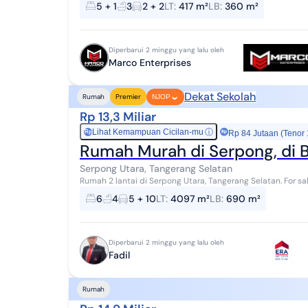
5 + 1
3
2 + 2
LT
:
417 m²
LB
:
360 m²
Diperbarui 2 minggu yang lalu oleh
Marco Enterprises
Dekat Sekolah
Rumah
Premier
NJOP
Rp 13,3 Miliar
Lihat Kemampuan Cicilan-mu
ⓘ
Rp
Rp 84 Jutaan (Tenor
Rumah Murah di Serpong, di 
Serpong Utara, Tangerang Selatan
Rumah 2 lantai di Serpong Utara, Tangerang Selatan. For sale rumah di wilayah yang nyaman. Properti 2 lantai
ini berada di lingkungan yang mudah d...
6
4
5 + 10
LT
:
4097 m²
LB
:
690 m²
Diperbarui 2 minggu yang lalu oleh
Fadil
Rumah