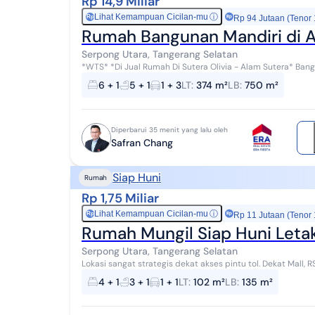
Rp 14,9 Miliar
Lihat Kemampuan Cicilan-mu
ⓘ
Rp
Rp 94 Jutaan (Tenor
Rumah Bangunan Mandiri di A
Serpong Utara, Tangerang Selatan
*WTS* *Di Jual Rumah Di Sutera Olivia - Alam Sutera* Bangunan Mandiri, Bagus, Rapi & Tanah Hoek. LT : 374 m²
LB : 750 m² ( 2½ Lantai ) KT : 6 ...
6 + 1
5 + 1
1 + 3
LT
:
374 m²
LB
:
750 m²
Diperbarui 35 menit yang lalu oleh
Safran Chang
Siap Huni
Rumah
Rp 1,75 Miliar
Lihat Kemampuan Cicilan-mu
ⓘ
Rp
Rp 11 Jutaan (Tenor
Rumah Mungil Siap Huni Letak
Serpong Utara, Tangerang Selatan
Lokasi sangat strategis dekat akses pintu tol. Dekat Mall, RS
High ceiling 3,8m2
4 + 1
3 + 1
1 + 1
LT
:
102 m²
LB
:
135 m²