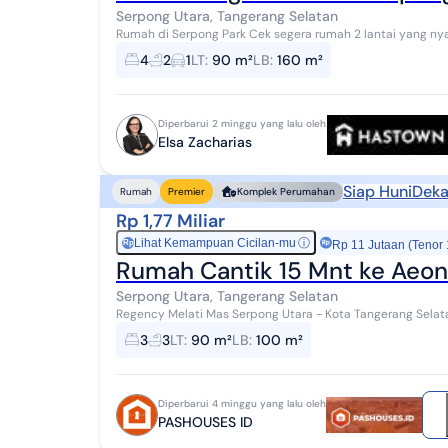
Serpong Utara, Tangerang Selatan
Rumah di Serpong Park Cek segera rumah 2 lantai yang nyaman ini, yang berlokasi di area yang mudah
dijangkau serta menawarkan lingkungan dengan fa...
4
2
1
LT
:
90 m²
LB
:
160 m²
Diperbarui 2 minggu yang lalu oleh
Elsa Zacharias
Siap Huni
Deka
Rumah
Premier
Komplek Perumahan
Rp 1,77 Miliar
Lihat Kemampuan Cicilan-mu
ⓘ
Rp
Rp 11 Jutaan (Tenor
Rumah Cantik 15 Mnt ke Aeon
Serpong Utara, Tangerang Selatan
Regency Melati Mas Serpong Utara - Kota Tangerang Selatan *Menerima Cash *Bisa Dibantu KPR Rumah
huni lokasi strategis, dekat dengan fasilit...
3
3
LT
:
90 m²
LB
:
100 m²
Diperbarui 4 minggu yang lalu oleh
PASHOUSES ID