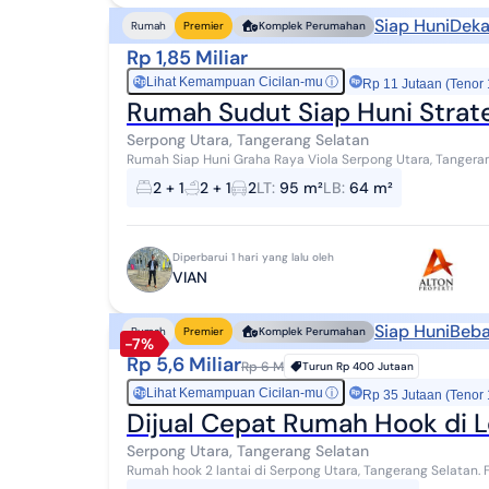
Siap Huni
Deka
Rumah
Premier
Komplek Perumahan
Rp 1,85 Miliar
Lihat Kemampuan Cicilan-mu
ⓘ
Rp
Rp 11 Jutaan (Tenor
Rumah Sudut Siap Huni Strate
Serpong Utara, Tangerang Selatan
Rumah Siap Huni Graha Raya Viola Serpong Utara, Tangerang Selatan Lokasi Strategis P
Spesifikasi Rumah : Bangunan 2 lantai Luas t...
2 + 1
2 + 1
2
LT
:
95 m²
LB
:
64 m²
Diperbarui 1 hari yang lalu oleh
VIAN
Siap Huni
Beba
Rumah
Premier
Komplek Perumahan
-7%
Rp 5,6 Miliar
Rp 6 M
Turun
Rp 400 Jutaan
Lihat Kemampuan Cicilan-mu
ⓘ
Rp
Rp 35 Jutaan (Tenor
Dijual Cepat Rumah Hook di 
Serpong Utara, Tangerang Selatan
Rumah hook 2 lantai di Serpong Utara, Tangerang Selatan. For sale rumah hook di wilayah yang asri dengan
pemandangan perkotaan. Properti 2 lantai ...