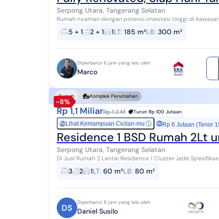
Serpong Utara, Tangerang Selatan
Rumah nyaman dengan potensi investasi tinggi di kawasan 
mudah, dan harga kompetitif menjadikan proper...
5 + 1
2 + 1
1
LT
:
185 m²
LB
:
300 m²
Diperbarui 6 jam yang lalu oleh
Marco
Rumah
Komplek Perumahan
-8%
Rp 1,1 Miliar
Rp 1.2 M
Turun
Rp 100 Jutaan
Lihat Kemampuan Cicilan-mu
ⓘ
Rp
Rp 6 Jutaan (Tenor 1
Residence 1 BSD Rumah 2Lt 
Serpong Utara, Tangerang Selatan
Di Jual Rumah 2 Lantai Residence 1 Cluster Jade Spesifika
(2lt) - 3KT - 2KM - Hadap Selatan - SHM M...
3
2
1
LT
:
60 m²
LB
:
80 m²
Diperbarui 8 jam yang lalu oleh
DS
Daniel Susilo