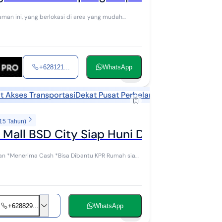
+628121...
WhatsApp
10
t Akses Transportasi
Dekat Pusat Perbelanjaan
Dekat Sekolah
 15 Tahun)
 Mall BSD City Siap Huni Dibantu KPR J
 siap
+628829...
WhatsApp
10