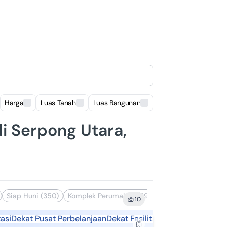
Harga
Luas Tanah
Luas Bangunan
Lokasi
di Serpong Utara,
Siap Huni (350)
Komplek Perumahan (297)
Dekat Pusat Perbe
10
asi
Dekat Pusat Perbelanjaan
Dekat Fasilitas Kesehatan