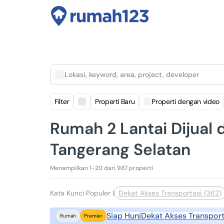
Lokasi, keyword, area, project, developer
Filter
Properti Baru
Properti dengan video
Rumah 2 Lantai Dijual 
Tangerang Selatan
Menampilkan 1-20 dari 987 properti
Kata Kunci Populer
|
Dekat Akses Transportasi (362)
Siap Huni
Dekat Akses Transport
Rumah
Premier