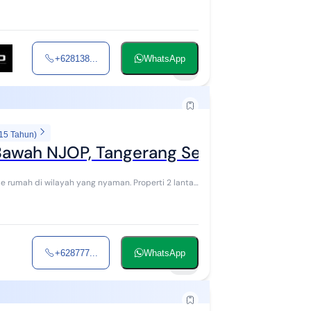
+628138...
WhatsApp
7
 15 Tahun)
Bawah NJOP, Tangerang Selatan
+628777...
WhatsApp
15