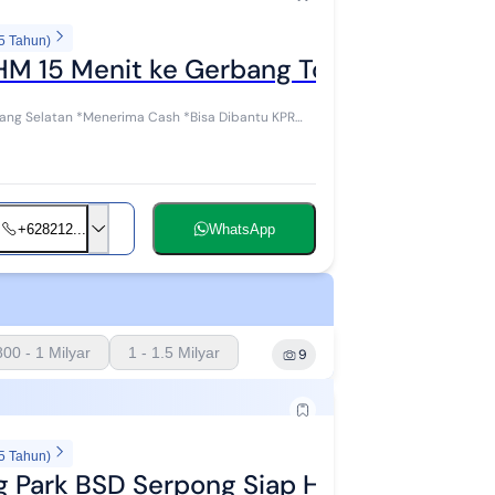
5 Tahun)
M 15 Menit ke Gerbang Tol Tangerang 
 *Bisa Dibantu KPR
+628212...
WhatsApp
800 - 1 Milyar
1 - 1.5 Milyar
9
5 Tahun)
g Park BSD Serpong Siap Huni