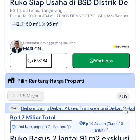
Ruko Siap Usaha di BSD Distrik De La
BSD Delatinos, Tangerang
DIJUAL RUKO 3 LANTAI di LATINOS BISNIS DISTRIC BSD (Hoek/Sudut)*
Lokasi strategis, Jalan kaki ke Stasiun Rawa buntu Spesifikasi: Luas
2
LT
:
50 m²
LB
:
95 m²
Tanah: 5 x...
Diperbarui 2 minggu yang lalu oleh
MARLON .
+628184...
WhatsApp
Pilih Rentang Harga Properti
1 - 1.5 Milyar
19
Bebas Banjir
Dekat Akses Transportasi
Dekat Sekola
Ruko
Rp 1,7 Miliar Total
Rp 10 Jutaan (Tenor 15
Lihat Kemampuan Cicilan-mu
ⓘ
Rp
Tahun)
Ruko Bagus 2 lantai 91 m2 eksklusif