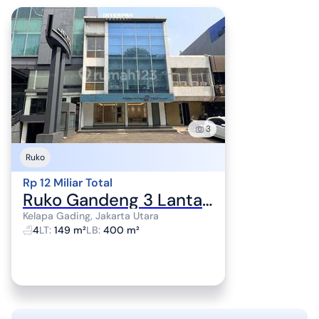
3
Ruko
Rp 12 Miliar Total
Ruko Gandeng 3 Lantai Dijual Kelapa Gading Raya Hadap Timur 149M2
Kelapa Gading, Jakarta Utara
4
LT
:
149 m²
LB
:
400 m²