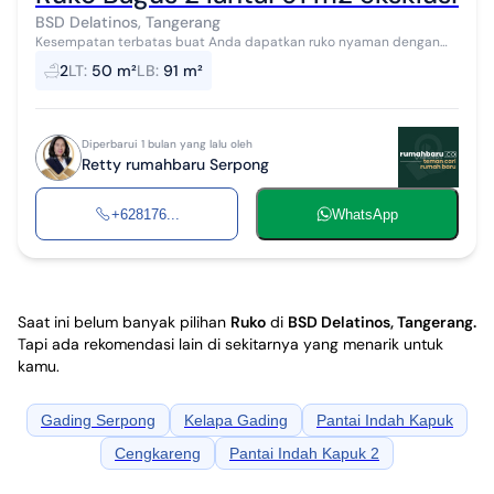
BSD Delatinos, Tangerang
Kesempatan terbatas buat Anda dapatkan ruko nyaman dengan
return investasi tinggi di BSD Delatinos, Tangerang. Ruko ini
2
LT
:
50 m²
LB
:
91 m²
menawarkan kelengkapan fas...
Diperbarui 1 bulan yang lalu oleh
Retty rumahbaru Serpong
+628176...
WhatsApp
Saat ini belum banyak pilihan
Ruko
di
BSD Delatinos, Tangerang
.
Tapi ada rekomendasi lain di sekitarnya yang menarik untuk
kamu.
Gading Serpong
Kelapa Gading
Pantai Indah Kapuk
Cengkareng
Pantai Indah Kapuk 2