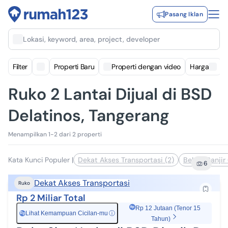
Pasang Iklan
Lokasi, keyword, area, project, developer
Filter
Properti Baru
Properti dengan video
Harga
Ruko 2 Lantai Dijual di BSD
Delatinos, Tangerang
Menampilkan 1-2 dari 2 properti
Kata Kunci Populer
|
Dekat Akses Transportasi (2)
Bebas Banjir 
6
Dekat Akses Transportasi
Ruko
Rp 2 Miliar Total
Rp 12 Jutaan (Tenor 15
Lihat Kemampuan Cicilan-mu
ⓘ
Rp
Tahun)