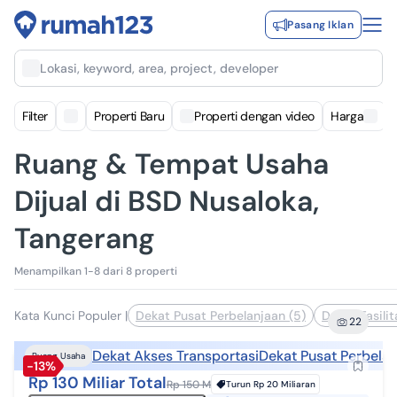
Pasang Iklan
Lokasi, keyword, area, project, developer
Filter
Properti Baru
Properti dengan video
Harga
Ruang & Tempat Usaha
Dijual di BSD Nusaloka,
Tangerang
Menampilkan 1-8 dari 8 properti
Kata Kunci Populer
|
Dekat Pusat Perbelanjaan (5)
Dekat Fasili
22
Dekat Akses Transportasi
Dekat Pusat Perbela
Ruang Usaha
-13%
Rp 130 Miliar Total
Rp 150 M
Turun
Rp 20 Miliaran