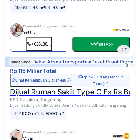
sudah ramai dan sangat strategis Cocok untuk kantor dan usaha
1
5
LT
:
48 m²
LB
:
48 m²
lainnya Dekat akses to...
Diperbarui 1 minggu yang lalu oleh
Yetti .
+628138...
WhatsApp
11
Dekat Akses Transportasi
Dekat Pusat Perbela
Ruang Usaha
Rp 115 Miliar Total
Rp 726 Jutaan (Tenor 15
Lihat Kemampuan Cicilan-mu
ⓘ
Rp
Tahun)
Dijual Rumah Sakit Type C Ex Rs Bun
BSD Nusaloka, Tangerang
Dijual Gedung Ex RSIA Bunda Dalima Nusaloka BSD City Tangerang
Selatan Rumah Sakit Type C Lokasi : Nusaloka BSD City Tangerang
LT
:
4600 m²
LB
:
9500 m²
Selatan Luas Tan...
Diperbarui 1 minggu yang lalu oleh
Vitari