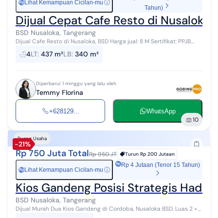
Lihat Kemampuan Cicilan-mu
ⓘ
Rp
Tahun)
Dijual Cepat Cafe Resto di Nusaloka,
BSD Nusaloka, Tangerang
Dijual Cafe Resto di Nusaloka, BSD Harga jual: 8 M Sertifikat: PPJB
Tahun dibangun: 2023 Kondisi Bagus sekali Luas tanah: 437 m2 Luas
4
LT
:
437 m²
LB
:
340 m²
bangunan: 34...
Diperbarui 1 minggu yang lalu oleh
Temmy Florina
+628129...
WhatsApp
10
Ruang Usaha
-21%
Rp 750 Juta Total
Rp 950 JT
Turun
Rp 200 Jutaan
Rp 4 Jutaan (Tenor 15 Tahun)
Lihat Kemampuan Cicilan-mu
ⓘ
Rp
Kios Gandeng Posisi Strategis Hadap
BSD Nusaloka, Tangerang
Dijual Murah Dua Kios Gandeng di Cordoba, Nusaloka BSD. Luas 2 ×
(4×6) = 48 Legalitas PPJB Hadap Barat ( Jalan Raya ) Air PAM Listrik