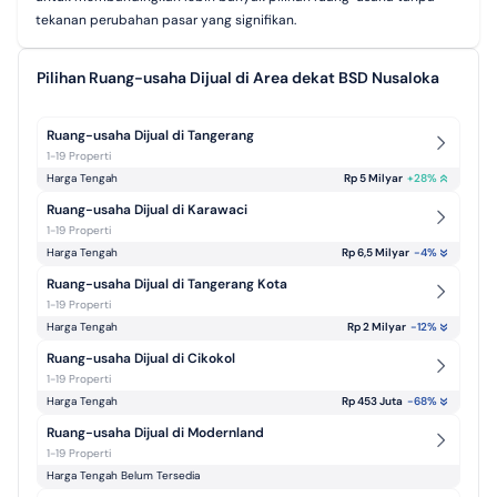
tekanan perubahan pasar yang signifikan.
Pilihan Ruang-usaha Dijual di Area dekat BSD Nusaloka
Ruang-usaha Dijual di Tangerang
1-19 Properti
Harga Tengah
Rp 5 Milyar
+
28
%
Ruang-usaha Dijual di Karawaci
1-19 Properti
Harga Tengah
Rp 6,5 Milyar
-4
%
Ruang-usaha Dijual di Tangerang Kota
1-19 Properti
Harga Tengah
Rp 2 Milyar
-12
%
Ruang-usaha Dijual di Cikokol
1-19 Properti
Harga Tengah
Rp 453 Juta
-68
%
Ruang-usaha Dijual di Modernland
1-19 Properti
Harga Tengah Belum Tersedia