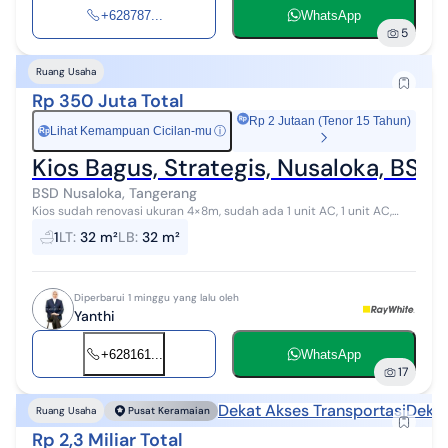
+628787...
WhatsApp
5
Ruang Usaha
Rp 350 Juta Total
Rp 2 Jutaan (Tenor 15 Tahun)
Lihat Kemampuan Cicilan-mu
ⓘ
Rp
Kios Bagus, Strategis, Nusaloka, BSD
BSD Nusaloka, Tangerang
Kios sudah renovasi ukuran 4×8m, sudah ada 1 unit AC, 1 unit AC,
CCTV 3, Wifi.
1
LT
:
32 m²
LB
:
32 m²
Diperbarui 1 minggu yang lalu oleh
Yanthi
+628161...
WhatsApp
17
Dekat Akses Transportasi
Dekat
Ruang Usaha
Pusat Keramaian
Rp 2,3 Miliar Total