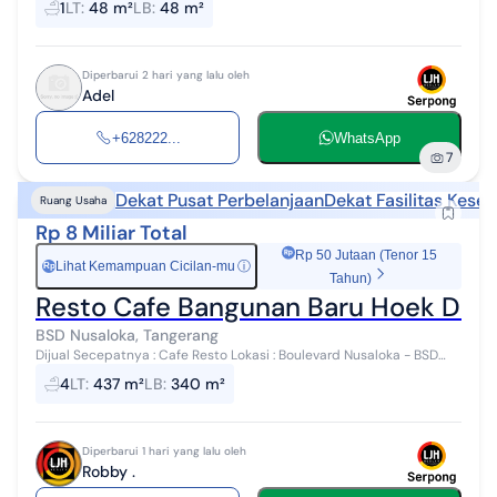
1
LT
:
48 m²
LB
:
48 m²
2200 Wat...
Diperbarui 2 hari yang lalu oleh
Adel
+628222...
WhatsApp
7
Dekat Pusat Perbelanjaan
Dekat Fasilitas Kese
Ruang Usaha
Rp 8 Miliar Total
Rp 50 Jutaan (Tenor 15
Lihat Kemampuan Cicilan-mu
ⓘ
Rp
Tahun)
Resto Cafe Bangunan Baru Hoek Di J
BSD Nusaloka, Tangerang
Dijual Secepatnya : Cafe Resto Lokasi : Boulevard Nusaloka - BSD
City Kondisi : Baru Bangun 2023 - Bagus & Rapi ai LT : 437 M² LB : 340
4
LT
:
437 m²
LB
:
340 m²
M² PP...
Diperbarui 1 hari yang lalu oleh
Robby .