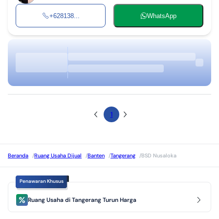
+628138...
WhatsApp
1
Beranda
/
Ruang Usaha Dijual
/
Banten
/
Tangerang
/
BSD Nusaloka
Penawaran Khusus
Ruang Usaha di Tangerang Turun Harga