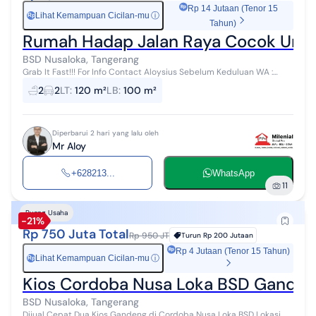
Rp 14 Jutaan (Tenor 15
Lihat Kemampuan Cicilan-mu
ⓘ
Rp
Tahun)
Rumah Hadap Jalan Raya Cocok Untu
BSD Nusaloka, Tangerang
Grab It Fast!!! For Info Contact Aloysius Sebelum Keduluan WA :
0821xxxxxxxx Dijual Rumah Depan Jalan Raya Persis Bisa Untuk
2
2
LT
:
120 m²
LB
:
100 m²
Usaha / Kantor / Temp...
Diperbarui 2 hari yang lalu oleh
Mr Aloy
+628213...
WhatsApp
11
Ruang Usaha
-21%
Rp 750 Juta Total
Rp 950 JT
Turun
Rp 200 Jutaan
Rp 4 Jutaan (Tenor 15 Tahun)
Lihat Kemampuan Cicilan-mu
ⓘ
Rp
Kios Cordoba Nusa Loka BSD Gandeng
BSD Nusaloka, Tangerang
Dijual Cepat Dua Kios Gandeng di Cordoba Nusa Loka BSD Lokasi