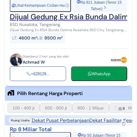
Rp 821 Jutaan (Tenor 15
Lihat Kemampuan Cicilan-mu
ⓘ
Rp
Tahun)
Dijual Gedung Ex Rsia Bunda Dalima 
BSD Nusaloka, Tangerang
Dijual Gedung Ex RSIA Bunda Dalima Nusaloka BSD City Tangerang
Selatan Rumah Sakit Type C Lokasi : Nusaloka BSD City Tangerang
LT
:
4600 m²
LB
:
9500 m²
Selatan Luas Tan...
Diperbarui 2 hari yang lalu oleh
Achmad W
+628129...
WhatsApp
Pilih Rentang Harga Properti
100 - 400 jt
600 - 800 jt
800 - 1 Milyar
1 - 1.5 Mily
8
Dekat Pusat Perbelanjaan
Dekat Fasilitas Kese
Ruang Usaha
Rp 8 Miliar Total
Rp 50 Jutaan (Tenor 15