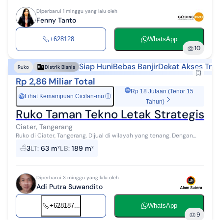
Diperbarui 1 minggu yang lalu oleh
Fenny Tanto
+628128...
WhatsApp
10
Siap Huni
Bebas Banjir
Dekat Akses Tran
Ruko
Distrik Bisnis
Rp 2,86 Miliar Total
Rp 18 Jutaan (Tenor 15
Lihat Kemampuan Cicilan-mu
ⓘ
Rp
Tahun)
Ruko Taman Tekno Letak Strategis Pa
Ciater, Tangerang
Ruko di Ciater, Tangerang. Dijual di wilayah yang tenang. Dengan
spesifikasinya adalah sebagai berikut: - Kamar Mandi: 3 - Sertifikat:
3
LT
:
63 m²
LB
:
189 m²
HGB - H...
Diperbarui 3 minggu yang lalu oleh
Adi Putra Suwandito
+628187...
WhatsApp
9