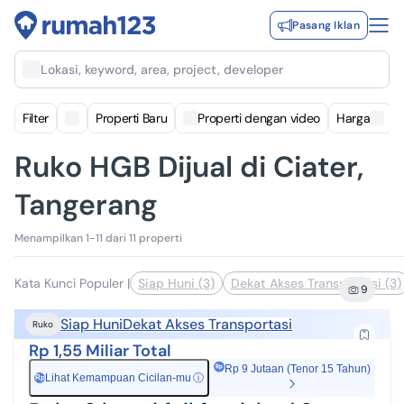
Pasang Iklan
Lokasi, keyword, area, project, developer
Filter
Properti Baru
Properti dengan video
Harga
Ruko HGB Dijual di Ciater,
Tangerang
Menampilkan 1-11 dari 11 properti
Kata Kunci Populer
|
Siap Huni (3)
Dekat Akses Transportasi (3)
9
Siap Huni
Dekat Akses Transportasi
Ruko
Rp 1,55 Miliar Total
Rp 9 Jutaan (Tenor 15 Tahun)
Lihat Kemampuan Cicilan-mu
ⓘ
Rp