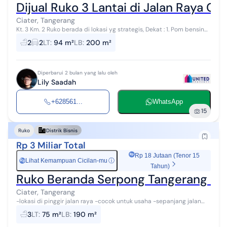
Dijual Ruko 3 Lantai di Jalan Raya C
Ciater, Tangerang
Kt. 3 Km. 2 Ruko berada di lokasi yg strategis, Dekat : 1. Pom bensin
VIVO 2. Domino Pizza 3. Mc. Donald 4. Sekolah Erenos 5. Sari Asih
2
2
LT
:
94 m²
LB
:
200 m²
Ciputat hos...
Diperbarui 2 bulan yang lalu oleh
Lily Saadah
+628561...
WhatsApp
15
Ruko
Distrik Bisnis
Rp 3 Miliar Total
Rp 18 Jutaan (Tenor 15
Lihat Kemampuan Cicilan-mu
ⓘ
Rp
Tahun)
Ruko Beranda Serpong Tangerang Se
Ciater, Tangerang
-lokasi di pinggir jalan raya -cocok untuk usaha -sepanjang jalan
banyak toko , cafe , tempat makan dll -jalan akses ke kantor pemda
3
LT
:
75 m²
LB
:
190 m²
tangerang sela...