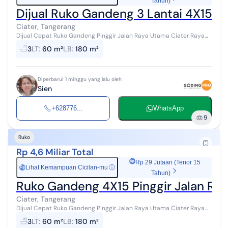
Tahun)
Dijual Ruko Gandeng 3 Lantai 4X15 di 
Ciater, Tangerang
Dijual Cepat Ruko Gandeng Pinggir Jalan Raya Utama Ciater Raya
Tangsel Lt : 60 m2 (4x15) Lb : 180 m2 Km : 3 (tiap lantai ada kamar
3
LT
:
60 m²
LB
:
180 m²
mandi) HGB Har...
Diperbarui 1 minggu yang lalu oleh
Sien
+628776...
WhatsApp
9
Ruko
Rp 4,6 Miliar Total
Rp 29 Jutaan (Tenor 15
Lihat Kemampuan Cicilan-mu
ⓘ
Rp
Tahun)
Ruko Gandeng 4X15 Pinggir Jalan Ray
Ciater, Tangerang
Dijual Cepat Ruko Gandeng Pinggir Jalan Raya Utama Ciater Raya
Tangsel Lt : 60 m2 (4x15) Lb : 180 m2 Km : 3 (tiap lantai ada kamar
3
LT
:
60 m²
LB
:
180 m²
mandi) HGB Har...