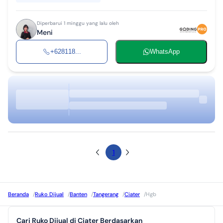
Diperbarui 1 minggu yang lalu oleh
Meni
+628118...
WhatsApp
1
Beranda
/
Ruko Dijual
/
Banten
/
Tangerang
/
Ciater
/
Hgb
Cari Ruko Dijual di Ciater Berdasarkan