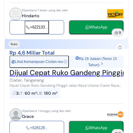
Diperbarui 1 bulan yang lalu oleh
Hindarto
+622133...
WhatsApp
9
Ruko
Rp 4,6 Miliar Total
Rp 29 Jutaan (Tenor 15
Lihat Kemampuan Cicilan-mu
ⓘ
Rp
Tahun)
Dijual Cepat Ruko Gandeng Pinggir Jal
Ciater, Tangerang
Dijual Cepat Ruko Gandeng Pinggir Jalan Raya Utama Ciater Raya
Tangsel Lt : 60 m2 (4x15) Lb : 180 m2 Km : 3 (tiap lantai ada kamar
3
LT
:
60 m²
LB
:
180 m²
mandi) HGB Har...
Diperbarui 1 minggu yang lalu oleh
Grace
+628128...
WhatsApp