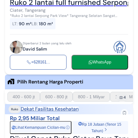
Ruko 2 lantai full furnished Serpong 
Ciater, Tangerang
*Ruko 2 lantai Serpong Park View* Tangerang Selatan Sangat
strategis Dekat tol Jelupang FULL FURNISHED CAKEP LT 82 LB 180
LT
:
90 m²
LB
:
180 m²
HGB Siap pakai Sangat ny...
Diperbarui 2 bulan yang lalu oleh
David Salim
+628161...
WhatsApp
Pilih Rentang Harga Properti
400 - 600 jt
600 - 800 jt
800 - 1 Milyar
1 - 1.5 Mily
4
Dekat Fasilitas Kesehatan
Ruko
Rp 2,95 Miliar Total
Rp 18 Jutaan (Tenor 15
Lihat Kemampuan Cicilan-mu
ⓘ
Rp
Tahun)