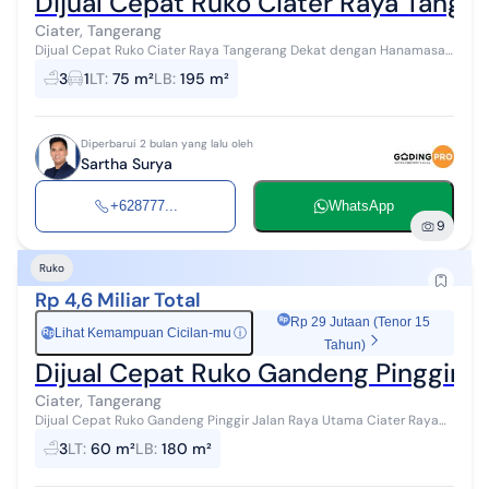
Dijual Cepat Ruko Ciater Raya Tanger
Ciater, Tangerang
Dijual Cepat Ruko Ciater Raya Tangerang Dekat dengan Hanamasa
Dekat dengan Bebek Bengil Dekat dengan MaxxBox Lippo Village
3
1
LT
:
75 m²
LB
:
195 m²
Dekat dengan Aryaduta L...
Diperbarui 2 bulan yang lalu oleh
Sartha Surya
+628777...
WhatsApp
9
Ruko
Rp 4,6 Miliar Total
Rp 29 Jutaan (Tenor 15
Lihat Kemampuan Cicilan-mu
ⓘ
Rp
Tahun)
Dijual Cepat Ruko Gandeng Pinggir J
Ciater, Tangerang
Dijual Cepat Ruko Gandeng Pinggir Jalan Raya Utama Ciater Raya
Tangsel Lt : 60 m2 (4x15) Lb : 180 m2 Km : 3 (tiap lantai ada kamar
3
LT
:
60 m²
LB
:
180 m²
mandi) HGB Har...