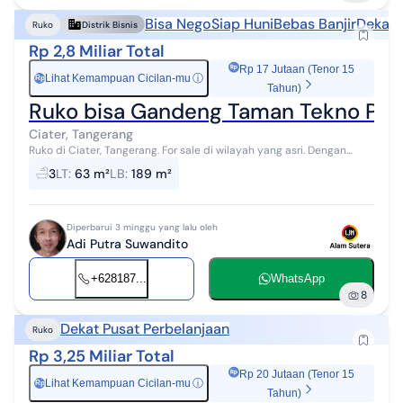
Bisa Nego
Siap Huni
Bebas Banjir
Dekat 
Ruko
Distrik Bisnis
Rp 2,8 Miliar Total
Rp 17 Jutaan (Tenor 15
Lihat Kemampuan Cicilan-mu
ⓘ
Rp
Tahun)
Ruko bisa Gandeng Taman Tekno Perti
Ciater, Tangerang
Ruko di Ciater, Tangerang. For sale di wilayah yang asri. Dengan
spesifikasinya adalah sebagai berikut: - Kamar Mandi: 3 - Sertifikat:
3
LT
:
63 m²
LB
:
189 m²
HGB - H...
Diperbarui 3 minggu yang lalu oleh
Adi Putra Suwandito
+628187...
WhatsApp
8
Dekat Pusat Perbelanjaan
Ruko
Rp 3,25 Miliar Total
Rp 20 Jutaan (Tenor 15
Lihat Kemampuan Cicilan-mu
ⓘ
Rp
Tahun)