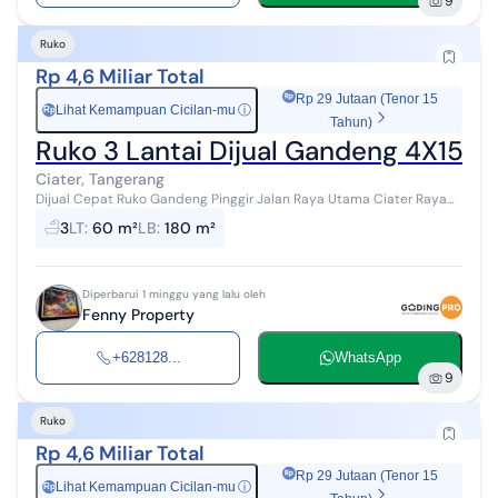
9
Ruko
Rp 4,6 Miliar Total
Rp 29 Jutaan (Tenor 15
Lihat Kemampuan Cicilan-mu
ⓘ
Rp
Tahun)
Ruko 3 Lantai Dijual Gandeng 4X15 di 
Ciater, Tangerang
Dijual Cepat Ruko Gandeng Pinggir Jalan Raya Utama Ciater Raya
Tangsel Lt : 60 m2 (4x15) Lb : 180 m2 Km : 3 (tiap lantai ada kamar
3
LT
:
60 m²
LB
:
180 m²
mandi) HGB Har...
Diperbarui 1 minggu yang lalu oleh
Fenny Property
+628128...
WhatsApp
9
Ruko
Rp 4,6 Miliar Total
Rp 29 Jutaan (Tenor 15
Lihat Kemampuan Cicilan-mu
ⓘ
Rp