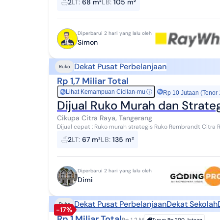
2
LT
:
68 m²
LB
:
105 m²
Diperbarui 2 hari yang lalu oleh
Simon
Dekat Pusat Perbelanjaan
Ruko
Rp 1,7 Miliar Total
Lihat Kemampuan Cicilan-mu
ⓘ
Rp
Rp 10 Jutaan (Tenor
Dijual Ruko Murah dan Strateg
Cikupa Citra Raya, Tangerang
Dijual cepat : Ruko murah strategis Ruko Rembrandt Citra Raya Lokasi dekat dengan Mall Ciputra LT : 4,5 x15
m2 LB : +/- 135 m2 2 lantai PLN : 22...
2
LT
:
67 m²
LB
:
135 m²
Diperbarui 2 hari yang lalu oleh
Dimi
Dekat Pusat Perbelanjaan
Dekat Sekolah
Ruko
-17%
Rp 1 Miliar Total
Rp 1.2 M
Turun
Rp 200 Jutaan