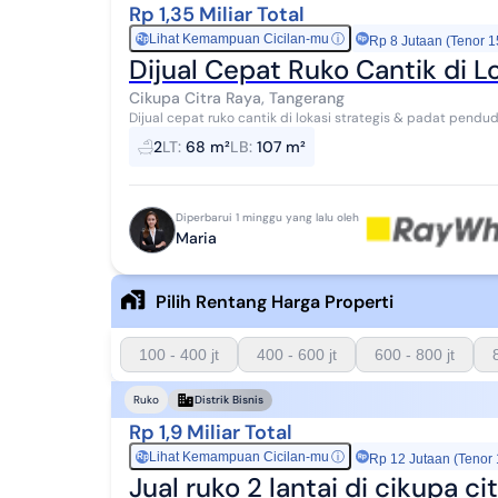
Rp 1,35 Miliar Total
Lihat Kemampuan Cicilan-mu
ⓘ
Rp
Rp 8 Jutaan (Tenor 1
Dijual Cepat Ruko Cantik di 
Cikupa Citra Raya, Tangerang
Dijual cepat ruko cantik di lokasi strategis & padat penduduk. Di jalan dengan 4 jalur ID Properti
Alamat Property : Garden Boulevard ...
2
LT
:
68 m²
LB
:
107 m²
Diperbarui 1 minggu yang lalu oleh
Maria
Pilih Rentang Harga Properti
100 - 400 jt
400 - 600 jt
600 - 800 jt
Ruko
Distrik Bisnis
Rp 1,9 Miliar Total
Lihat Kemampuan Cicilan-mu
ⓘ
Rp
Rp 12 Jutaan (Tenor
Jual ruko 2 lantai di cikupa c