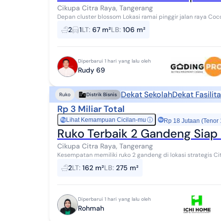
Cikupa Citra Raya, Tangerang
Depan cluster blossom Lokasi ramai pinggir jalan r
2
1
LT
:
67 m²
LB
:
106 m²
Diperbarui 1 hari yang lalu oleh
Rudy 69
Dekat Sekolah
Dekat Fasilit
Ruko
Distrik Bisnis
Rp 3 Miliar Total
Lihat Kemampuan Cicilan-mu
ⓘ
Rp
Rp 18 Jutaan (Tenor
Ruko Terbaik 2 Gandeng Siap 
Cikupa Citra Raya, Tangerang
Kesempatan memiliki ruko 2 gandeng di lokasi strategis Ci
usaha seperti kantor, showroom, klinik, tok...
2
LT
:
162 m²
LB
:
275 m²
Diperbarui 1 hari yang lalu oleh
Rohmah