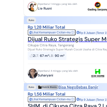
Diperbarui 1 minggu yang lalu oleh
Lie Rusni
Ruko
Rp 1,28 Miliar Total
Lihat Kemampuan Cicilan-mu
ⓘ
Rp
Rp 8 Jutaan (Tenor 1
Dijual Ruko Strategis Super 
Cikupa Citra Raya, Tangerang
Dijual Ruko Strategis Super Murah Cocok Usaha di Citra Raya Tangerang * Status: PPJB * L
(67,5 m²) * Luas Bangunan: ±90 m�...
2
LT
:
67 m²
LB
:
90 m²
Diperbarui 4 minggu yang lalu oleh
Suharyani
Bisa Nego
Bebas Banjir
Ruko
Distrik Bisnis
Rp 1,56 Miliar Total
Lihat Kemampuan Cicilan-mu
ⓘ
Rp
Rp 9 Jutaan (Tenor 1
SHM, di Cikupa Citra Raya,2.L