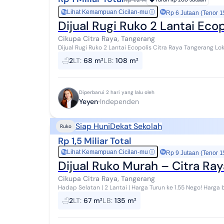
Lihat Kemampuan Cicilan-mu
ⓘ
Rp
Rp 6 Jutaan (Tenor 1
Dijual Rugi Ruko 2 Lantai Eco
Cikupa Citra Raya, Tangerang
Dijual Rugi Ruko 2 Lantai Ecopolis Citra Raya Tangerang Lokasi sangat stra
Premium kerjasama Ciputra dengan Mitsui Fudos...
2
LT
:
68 m²
LB
:
108 m²
Diperbarui 2 hari yang lalu oleh
Yeyen
Independen
Siap Huni
Dekat Sekolah
Ruko
Rp 1,5 Miliar Total
Lihat Kemampuan Cicilan-mu
ⓘ
Rp
Rp 9 Jutaan (Tenor 1
Dijual Ruko Murah – Citra Ray
Cikupa Citra Raya, Tangerang
Hadap Selatan | 2 Lantai | Harga Turun ke 1.55 Nego! Harga beli 1.68 m Ingin punya ruko siap
premium? Garden Boulevard ini jawaba...
2
LT
:
67 m²
LB
:
135 m²