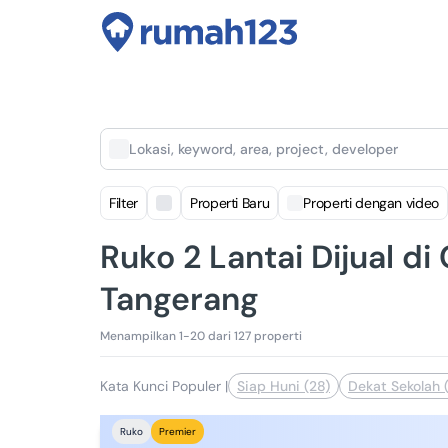
Lokasi, keyword, area, project, developer
Filter
Properti Baru
Properti dengan video
Ruko 2 Lantai Dijual di
Tangerang
Menampilkan 1-20 dari 127 properti
Kata Kunci Populer
|
Siap Huni (28)
Dekat Sekolah (
Ruko
Premier