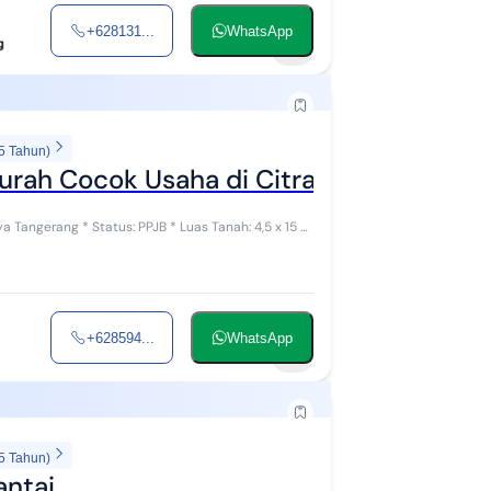
+628131...
WhatsApp
7
5 Tahun)
Murah Cocok Usaha di Citra Raya Tangera
uas Tanah: 4,5 x 15 m
+628594...
WhatsApp
7
5 Tahun)
antai