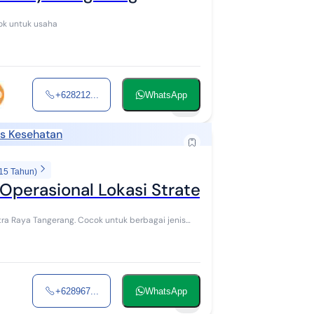
aya Cocok untuk usaha
+628212...
WhatsApp
14
as Kesehatan
 15 Tahun)
Operasional Lokasi Strategis di Citra R
tra Raya Tangerang. Cocok untuk berbagai jenis
+628967...
WhatsApp
7