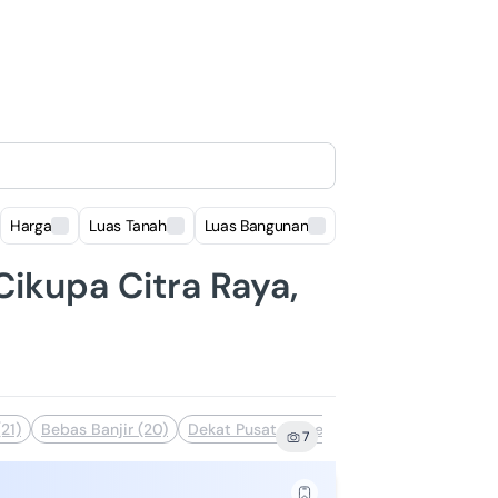
Harga
Luas Tanah
Luas Bangunan
Lokasi
 Cikupa Citra Raya,
21)
Bebas Banjir (20)
Dekat Pusat Perbelanjaan (17)
Dekat Fasi
7