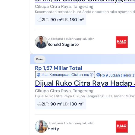
Cikupa Citra Raya, Tangerang
Kesempatan terbatas buat Anda dapatkan ruko nyaman deng
Tangerang. Ruko ini menawarkan kelengkapan...
2
LT
:
90 m²
LB
:
180 m²
Diperbarui 1 bulan yang lalu oleh
Ronald Sugiarto
Ruko
Rp 1,57 Miliar Total
Lihat Kemampuan Cicilan-mu
ⓘ
Rp
Rp 9 Jutaan (Tenor 1
Dijual Ruko Citra Raya Hadap 
Cikupa Citra Raya, Tangerang
Dijual Ruko Citra Raya Cikupa Tangerang Luas Tanah : 90m²
belakang ada Taman 2m melebar Kalau panjang i...
2
LT
:
90 m²
LB
:
180 m²
Diperbarui 1 bulan yang lalu oleh
Hetty