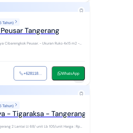
5 Tahun)
i Peusar Tangerang
 raya Cibarengkok Peusar. - Ukuran Ruko 4x15 m2 -
+628118...
WhatsApp
9
5 Tahun)
ya - Tigaraksa - Tangerang Banten