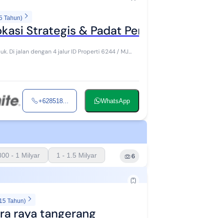
5 Tahun)
Lokasi Strategis & Padat Penduduk
 6244 / MJ
+628518...
WhatsApp
800 - 1 Milyar
1 - 1.5 Milyar
6
 15 Tahun)
itra raya tangerang