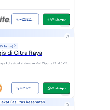
+628211...
WhatsApp
10
 15 Tahun)
is di Citra Raya
+628221...
WhatsApp
4
Dekat Fasilitas Kesehatan