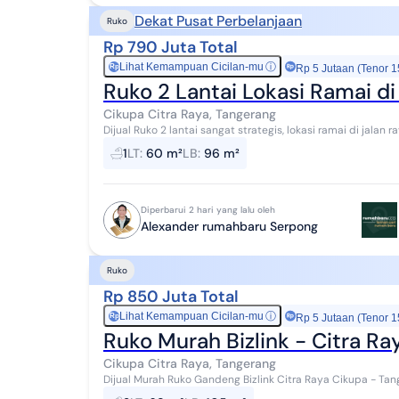
Dekat Pusat Perbelanjaan
Ruko
Rp 790 Juta Total
Lihat Kemampuan Cicilan-mu
ⓘ
Rp
Rp 5 Jutaan (Tenor 1
Ruko 2 Lantai Lokasi Ramai d
Cikupa Citra Raya, Tangerang
Dijual Ruko 2 lantai sangat strategis, lokasi ramai di jalan
Listrik 2200 watt - Kamar Mandi 1 - S...
1
LT
:
60 m²
LB
:
96 m²
Diperbarui 2 hari yang lalu oleh
Alexander rumahbaru Serpong
Ruko
Rp 850 Juta Total
Lihat Kemampuan Cicilan-mu
ⓘ
Rp
Rp 5 Jutaan (Tenor 1
Ruko Murah Bizlink - Citra Ra
Cikupa Citra Raya, Tangerang
Dijual Murah Ruko Gandeng Bizlink Citra Raya Cikupa - Tangerang 2 Lantai Lt 68/ unit Lb 105/unit Harga : Rp
850 Jt/unit Hub : Simon 0821xxx...