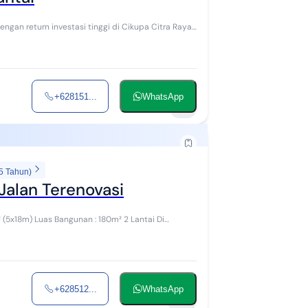
an return investasi tinggi di Cikupa Citra Raya,
+628151...
WhatsApp
5
5 Tahun)
Jalan Terenovasi
 (5x18m) Luas Bangunan : 180m² 2 Lantai Di
+628512...
WhatsApp
12