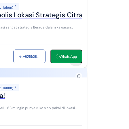
5 Tahun)
polis Lokasi Strategis Citra Raya Tangera
tegis Berada dalam kawasan
+628539...
WhatsApp
10
5 Tahun)
a!
 pakai di lokasi