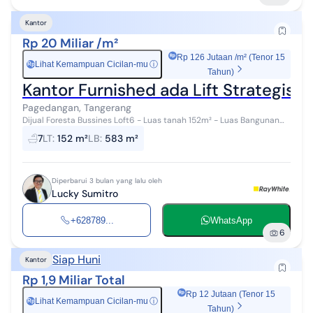
Kantor
Rp 20 Miliar /m²
Rp 126 Jutaan /m² (Tenor 15
Lihat Kemampuan Cicilan-mu
ⓘ
Rp
Tahun)
Kantor Furnished ada Lift Strategis 
Pagedangan, Tangerang
Dijual Foresta Bussines Loft6 - Luas tanah 152m² - Luas Bangunan
583,97m² - 5 lantai (termasuk basement) - 3 Pantry - 7 Toilet -
7
LT
:
152 m²
LB
:
583 m²
Listrik 35,000 ...
Diperbarui 3 bulan yang lalu oleh
Lucky Sumitro
+628789...
WhatsApp
6
Siap Huni
Kantor
Rp 1,9 Miliar Total
Rp 12 Jutaan (Tenor 15
Lihat Kemampuan Cicilan-mu
ⓘ
Rp
Tahun)