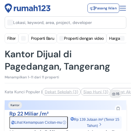
Pasang Iklan
Lokasi, keyword, area, project, developer
Filter
Properti Baru
Properti dengan video
Harga
Kantor Dijual di
Pagedangan, Tangerang
Menampilkan 1-11 dari 11 properti
Kata Kunci Populer
|
Dekat Sekolah (3)
Siap Huni (3)
Dekat Ak
15
Kantor
Rp 22 Miliar /m²
Rp 139 Jutaan /m² (Tenor 15
Lihat Kemampuan Cicilan-mu
ⓘ
Rp
Tahun)