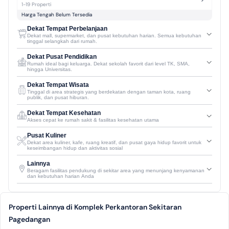
1-19 Properti
Harga Tengah Belum Tersedia
Dekat Tempat Perbelanjaan
Dekat mall, supermarket, dan pusat kebutuhan harian. Semua kebutuhan
tinggal selangkah dari rumah.
Dekat Pusat Pendidikan
Rumah ideal bagi keluarga. Dekat sekolah favorit dari level TK, SMA,
hingga Universitas.
Dekat Tempat Wisata
Tinggal di area strategis yang berdekatan dengan taman kota, ruang
publik, dan pusat hiburan.
Dekat Tempat Kesehatan
Akses cepat ke rumah sakit & fasilitas kesehatan utama
Pusat Kuliner
Dekat area kuliner, kafe, ruang kreatif, dan pusat gaya hidup favorit untuk
keseimbangan hidup dan aktivitas sosial
Lainnya
Beragam fasilitas pendukung di sekitar area yang menunjang kenyamanan
dan kebutuhan harian Anda
Properti Lainnya di Komplek Perkantoran Sekitaran
Pagedangan