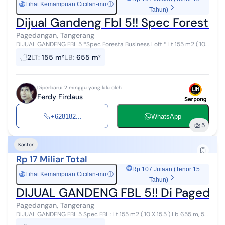
Lihat Kemampuan Cicilan-mu
ⓘ
Rp
Tahun)
Dijual Gandeng Fbl 5!! Spec Foresta 
Pagedangan, Tangerang
DIJUAL GANDENG FBL 5 *Spec Foresta Business Loft * Lt 155 m2 ( 10
X 15.5 ) Lb 655 m, 5 lantai ( ada basement dan Rooftop ). ~ listrik
2
LT
:
155 m²
LB
:
655 m²
11.000 watt ...
Diperbarui 2 minggu yang lalu oleh
Ferdy Firdaus
+628182...
WhatsApp
5
Kantor
Rp 17 Miliar Total
Rp 107 Jutaan (Tenor 15
Lihat Kemampuan Cicilan-mu
ⓘ
Rp
Tahun)
DIJUAL GANDENG FBL 5!! Di Pagedan
Pagedangan, Tangerang
DIJUAL GANDENG FBL 5 Spec FBL : Lt 155 m2 ( 10 X 15.5 ) Lb 655 m, 5
lantai ( ada basement dan Rooftop ). ~ listrik 11.000 watt Harga @