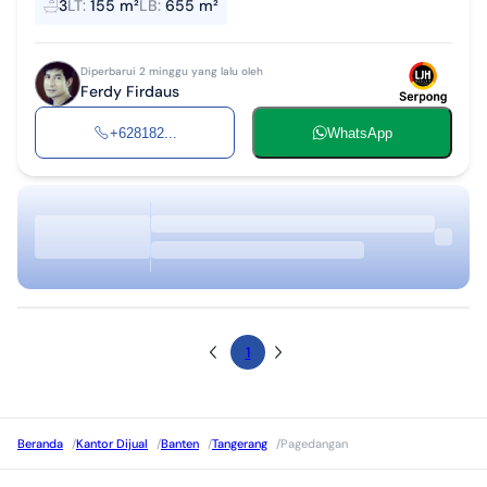
3
LT
:
155 m²
LB
:
655 m²
Rp 17 M /uni...
Diperbarui 2 minggu yang lalu oleh
Ferdy Firdaus
+628182...
WhatsApp
1
Beranda
/
Kantor Dijual
/
Banten
/
Tangerang
/
Pagedangan