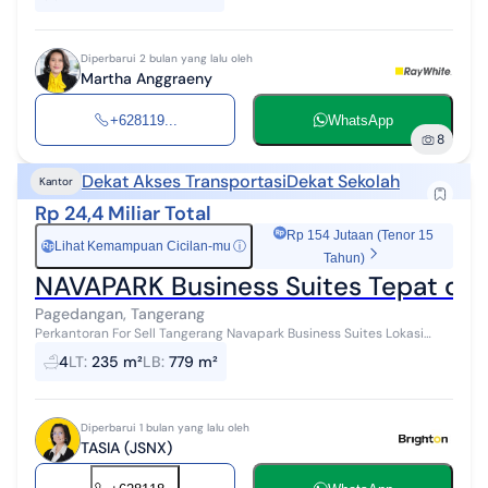
Diperbarui 2 bulan yang lalu oleh
Martha Anggraeny
+628119...
WhatsApp
8
Dekat Akses Transportasi
Dekat Sekolah
Kantor
Rp 24,4 Miliar Total
Rp 154 Jutaan (Tenor 15
Lihat Kemampuan Cicilan-mu
ⓘ
Rp
Tahun)
NAVAPARK Business Suites Tepat di 
Pagedangan, Tangerang
Perkantoran For Sell Tangerang Navapark Business Suites Lokasi
Super Strategis Dalam Kawasan Perkantoran yang berada di PUSAT
4
LT
:
235 m²
LB
:
779 m²
titik pertemuan G...
Diperbarui 1 bulan yang lalu oleh
TASIA (JSNX)