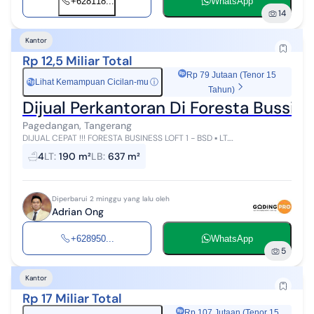
+628118...
WhatsApp
14
Kantor
Rp 12,5 Miliar Total
Rp 79 Jutaan (Tenor 15
Lihat Kemampuan Cicilan-mu
ⓘ
Rp
Tahun)
Dijual Perkantoran Di Foresta Bussine
Pagedangan, Tangerang
DIJUAL CEPAT !!! FORESTA BUSINESS LOFT 1 - BSD ▪ LT.
190m2(11.5×16.5) ▪ LB. 637.23m2 ▪ 4 lantai + 1 Semi Basement ▪ SHGB ▪
4
LT
:
190 m²
LB
:
637 m²
Listrik ...
Diperbarui 2 minggu yang lalu oleh
Adrian Ong
+628950...
WhatsApp
5
Kantor
Rp 17 Miliar Total
Rp 107 Jutaan (Tenor 15