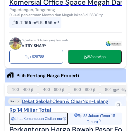
Komersial Office Space Megah Dan 
Pagedangan, Tangerang
Di Jual perkantoran Mewah dan Megah lokas8 di BSDCity
5
LT
:
155 m²
LB
:
855 m²
Diperbarui 2 bulan yang lalu oleh
VITRY SHARY
+628788...
WhatsApp
Pilih Rentang Harga Properti
100 - 400 jt
400 - 600 jt
600 - 800 jt
800 - 1 Milyar
5
Dekat Sekolah
Clean & Clear
Non-Lelang
Kantor
Rp 14 Miliar Total
Rp 88 Jutaan (Tenor 15
Lihat Kemampuan Cicilan-mu
ⓘ
Rp
Tahun)
Perkantoran Harga Bawah Pasar Fores