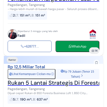
Pagedangan, Tangerang
- Harga lebih murah di bawah harga pasar - Seluruh proses dibantu
oleh ERA Star sampai dengan serah terima aset (pembeli terima
2
LT
:
151 m²
LB
:
151 m²
beres) - Cash only...
Diperbarui 3 minggu yang lalu oleh
Fadil
+628777...
WhatsApp
14
Kantor
Rp 12,5 Miliar Total
Rp 79 Jutaan (Tenor 15
Lihat Kemampuan Cicilan-mu
ⓘ
Rp
Tahun)
Rukan 5 Lantai Strategis Di Foresta B
Pagedangan, Tangerang
Dijual cepat Rukan di BSD Foresta Business Loft 1, BSD City.
Spesifikasi Rukan dijual: - Luas Tanah 190 m2 (11.5x16,5) - Luas
5
LT
:
190 m²
LB
:
637 m²
Bangunan 637,23m 2 -...