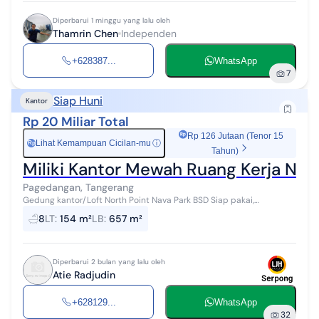
Diperbarui 1 minggu yang lalu oleh
Thamrin Chen
Independen
+628387...
WhatsApp
7
Siap Huni
Kantor
Rp 20 Miliar Total
Rp 126 Jutaan (Tenor 15
Lihat Kemampuan Cicilan-mu
ⓘ
Rp
Tahun)
Miliki Kantor Mewah Ruang Kerja Nya
Pagedangan, Tangerang
Gedung kantor/Loft North Point Nava Park BSD Siap pakai,
bangunan baru LT 154 m² (10x 15.4) LB 657 m² (4 lantai + 1 basement)
8
LT
:
154 m²
LB
:
657 m²
Km 8 Listrik 13...
Diperbarui 2 bulan yang lalu oleh
Atie Radjudin
+628129...
WhatsApp
32