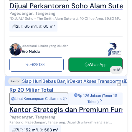
Dijual Perkantoran Soho Alam Sutera 
Pagedangan, Tangerang
*DIJUAL* Soho - The Smith Alam Sutera Lt. 10 Office Area: 39.80 M²
Mezzanine: 26.91 M² Semi-Gross View: City Semi Furnished: -
2
LT
:
65 m²
LB
:
65 m²
Kitchen Set -...
Diperbarui 6 bulan yang lalu oleh
Rio Naldo
+628138...
WhatsApp
18
Siap Huni
Bebas Banjir
Dekat Akses Transportasi
Dek
Kantor
Rp 20 Miliar Total
Rp 126 Jutaan (Tenor 15
Lihat Kemampuan Cicilan-mu
ⓘ
Rp
Tahun)
Kantor Strategis dan Premium Furnis
Pagedangan, Tangerang
Kantor di Pagedangan, Tangerang. Dijual di wilayah yang asri.
Dengan spesifikasinya adalah sebagai berikut: - Kamar Mandi: 7 -
7
LT
:
152 m²
LB
:
583 m²
Sertifikat: HGB...