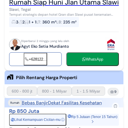
Rumah Siap Huni Jlan Utama Slawi Ba
Slawi, Tegal
Tempat strategis depan hotel Gran dian Slawi pusat keramaian
bebas banjir untuk lebar 9 panjang 40
3
2
1 + 1
LT
:
360 m²
LB
:
235 m²
Diperbarui 2 minggu yang lalu oleh
Agyt Eko Setia Murdianto
+628122...
WhatsApp
Pilih Rentang Harga Properti
600 - 800 jt
800 - 1 Milyar
1 - 1.5 Milyar
9
Bebas Banjir
Dekat Fasilitas Kesehatan
Rumah
Rp 850 Juta
Rp 5 Jutaan (Tenor 15 Tahun)
Lihat Kemampuan Cicilan-mu
ⓘ
Rp