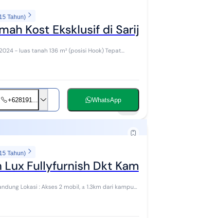
 15 Tahun)
ah Kost Eksklusif di Sarijadi Bandung 
2024 - luas tanah 136 m² (posisi Hook) Tepat
+628191...
WhatsApp
25
 15 Tahun)
Lux Fullyfurnish Dkt Kampus Maranath
m dari kampus