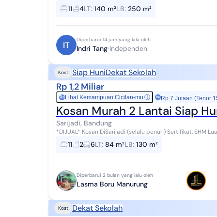
11 kmr 4kmd di luar. Ru...
11
4
LT
:
140 m²
LB
:
250 m²
Diperbarui 14 jam yang lalu oleh
IT
Indri Tang
Independen
Siap Huni
Dekat Sekolah
Kost
Rp 1,2 Miliar
Lihat Kemampuan Cicilan-mu
ⓘ
Rp
Rp 7 Jutaan (Tenor 1
Kosan Murah 2 Lantai Siap Hu
Sarijadi, Bandung
*DIJUAL* Kosan DiSarijadi (selalu penuh) Sertifikat: SHM Luas tanah:84 Luas bangunan:130m 2lt Lebar muka:
6m Kmr tdr:11 Kmr mandi:2 Air: airta...
11
2
6
LT
:
84 m²
LB
:
130 m²
Diperbarui 2 bulan yang lalu oleh
Lasma Boru Manurung‎
Dekat Sekolah
Kost