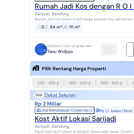
Rumah Jadi Kos dengan R O I 
Sarijadi, Bandung
Rumah Jadi kos Akses mobil Harga pasaran kos sekitarnya 2
unit direnovasi Strategis dekat banyak un...
3
LT
:
84 m²
LB
:
111 m²
Diperbarui 1 hari yang lalu oleh
Tanu Widjojo
Pilih Rentang Harga Properti
100 - 400 jt
400 - 600 jt
600 - 800 jt
Dekat Sekolah
Kost
Rp 2 Miliar
Lihat Kemampuan Cicilan-mu
ⓘ
Rp
Rp 12 Jutaan (Tenor
Kost Aktif Lokasi Sarijadi
Sarijadi, Bandung
Dijual kost aktif Lokasi di Sarijadi Akses jalan lewat 2mobil. . Lt 140m Lb 250m Shm Imb . Pbb Bangunan ada 2lt