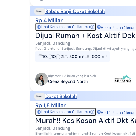
Bebas Banjir
Dekat Sekolah
Kost
Rp 4 Miliar
Lihat Kemampuan Cicilan-mu
ⓘ
Rp
Rp 25 Jutaan (Tenor
Dijual Rumah + Kost Aktif De
Sarijadi, Bandung
Kost 2 lantai di Sarijadi, Bandung. Dijual di wilayah yang nyaman. Dengan spesifikasinya adalah sebagai
berikut: - Kamar Tidur: 10 - Kamar Man...
10
10
2
LT
:
300 m²
LB
:
500 m²
Diperbarui 3 bulan yang lalu oleh
Cienz Beyond North
Dekat Sekolah
Kost
Rp 1,8 Miliar
Lihat Kemampuan Cicilan-mu
ⓘ
Rp
Rp 11 Jutaan (Tenor
Murah!! Kos Kosan Aktif Dkt 
Sarijadi, Bandung
Bismillahirrahmanirrahim murah!! rumah Kost kosan aktif di sarijadi bandung dengan spesifikasi: SHM IMB PBB