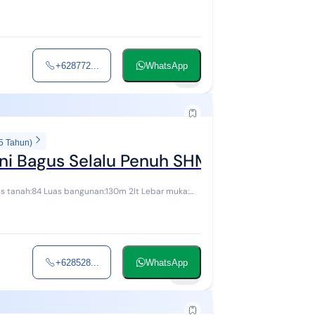
+628772...
WhatsApp
6
5 Tahun)
ni Bagus Selalu Penuh SHM di Sarijadi
+628528...
WhatsApp
52