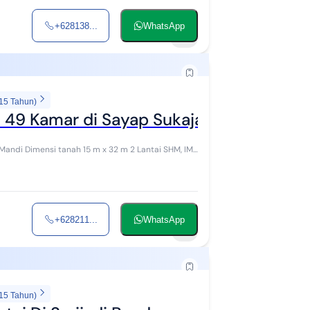
+628138...
WhatsApp
11
 15 Tahun)
t 49 Kamar di Sayap Sukajadi Bandung U
ai SHM, IMB
+628211...
WhatsApp
7
 15 Tahun)