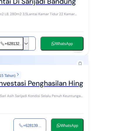
ntai Di Sarijadi Bandung
+628132...
WhatsApp
6
 15 Tahun)
nvestasi Penghasilan Hingga 90 Jt Pert
+628139...
WhatsApp
10