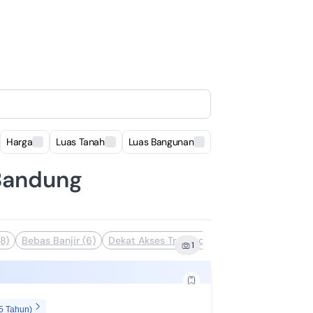
Harga
Luas Tanah
Luas Bangunan
Lokasi
, Bandung
(8)
Bebas Banjir (6)
Dekat Akses Transportasi (4)
Dekat Pusat 
1
5 Tahun)