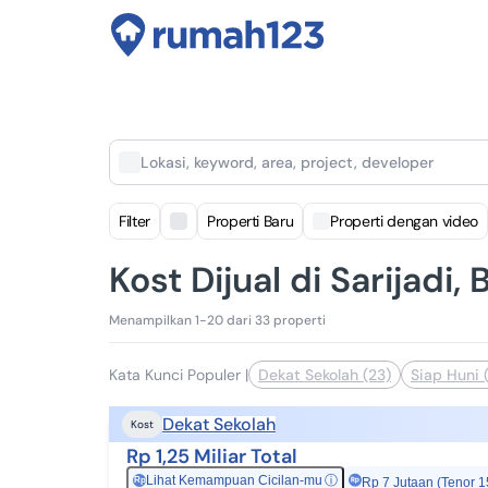
Lokasi, keyword, area, project, developer
Filter
Properti Baru
Properti dengan video
Kost Dijual di Sarijadi
Menampilkan 1-20 dari 33 properti
Kata Kunci Populer
|
Dekat Sekolah (23)
Siap Huni 
Dekat Sekolah
Kost
Rp 1,25 Miliar Total
Lihat Kemampuan Cicilan-mu
ⓘ
Rp
Rp 7 Jutaan (Tenor 1