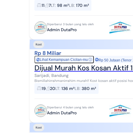
Luas tanah 98 m2 Luas bangunan 170 m2...
11
7
LT
:
98 m²
LB
:
170 m²
Diperbarui 3 bulan yang lalu oleh
Admin DutaPro
Kost
Rp 8 Miliar
Lihat Kemampuan Cicilan-mu
ⓘ
Rp
Rp 50 Jutaan (Tenor
Dijual Murah Kos Kosan Aktif 
Sarijadi, Bandung
Bismillahirrahmanirrahim murah!! Kost kosan aktif posisi hook di sarijadi bandung dengan spesifikasi: SHM IMB
PBB Luas tanah 136 m2 Luas bangunan...
19
20
LT
:
136 m²
LB
:
380 m²
Diperbarui 4 bulan yang lalu oleh
Admin DutaPro
Kost