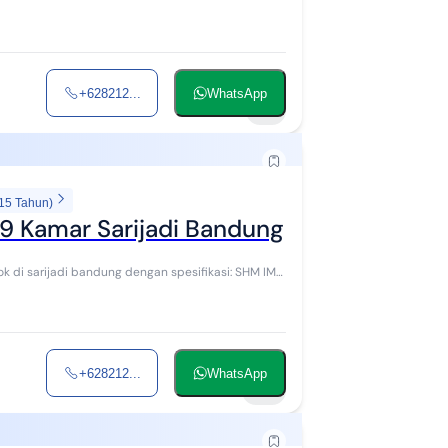
+628212...
WhatsApp
9
 15 Tahun)
19 Kamar Sarijadi Bandung
+628212...
WhatsApp
10