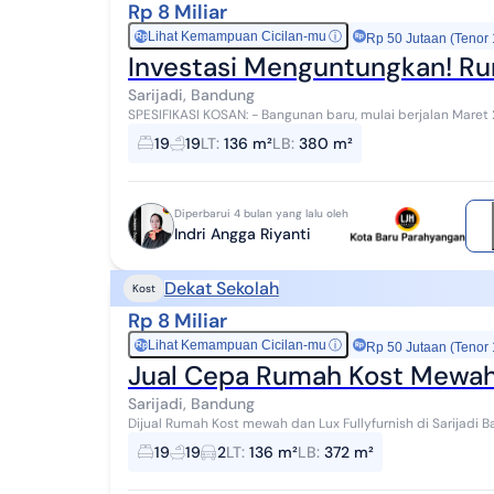
Rp 8 Miliar
Lihat Kemampuan Cicilan-mu
ⓘ
Rp
Rp 50 Jutaan (Tenor
Investasi Menguntungkan! Rum
Sarijadi, Bandung
SPESIFIKASI KOSAN: - Bangunan baru, mulai berjalan Maret 
Berada diperempatan Jalan Komplek Perumnas S...
19
19
LT
:
136 m²
LB
:
380 m²
Diperbarui 4 bulan yang lalu oleh
Indri Angga Riyanti
Dekat Sekolah
Kost
Rp 8 Miliar
Lihat Kemampuan Cicilan-mu
ⓘ
Rp
Rp 50 Jutaan (Tenor
Jual Cepa Rumah Kost Mewah 
Sarijadi, Bandung
Dijual Rumah Kost mewah dan Lux Fullyfurnish di Sarijadi Bandung Lokasi : Akses 2 mobil, ± 1.3k
Maranatha Spesifikasi Koskosan: - B...
19
19
2
LT
:
136 m²
LB
:
372 m²