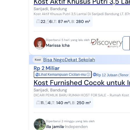
Kost Aktif Khusus Putri 3,5 La
Sarijadi, Bandung
Kost Aktif Khusus Putri 3,5 Lantai Di Sarijadi Bandung LT. 87m2 LB. 280m2 3,5Lantai Kamar Tidur 22 Kamar
Mandi 6 Listrik 5500W Air Jetpump Legali...
22
6
LT
:
87 m²
LB
:
280 m²
Diperbarui 5 hari yang lalu oleh
Marissa Icha
Bisa Nego
Dekat Sekolah
Kost
Rp 2 Miliar
Lihat Kemampuan Cicilan-mu
ⓘ
Rp
Rp 12 Jutaan (Tenor
Kost Furnished Cocok untuk I
Sarijadi, Bandung
DICARI PEMILIK BARU RUMAH KOST FOR SALE - Rumah Kost Sari Asih Sarijadi Kondisi Selalu Penuh Keuntungan
Hingga 90 jt pertahun Lokasi Strategis...
11
4
LT
:
140 m²
LB
:
250 m²
Diperbarui 2 minggu yang lalu oleh
illa jamila
Independen