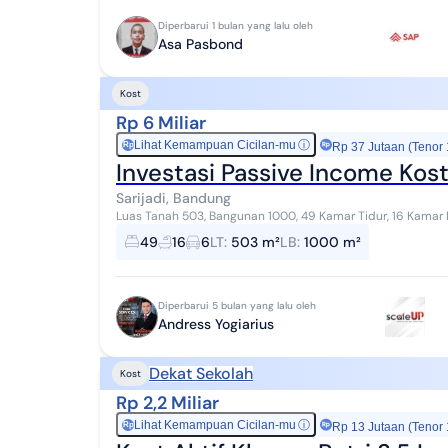
Diperbarui 1 bulan yang lalu oleh
Asa Pasbond
Kost
Rp 6 Miliar
Lihat Kemampuan Cicilan-mu
ⓘ
Rp
Rp 37 Jutaan (Tenor
Investasi Passive Income Kos
Sarijadi, Bandung
Luas Tanah 503, Bangunan 1000, 49 Kamar Tidur, 16 Kamar Mandi Dimensi tanah 15 m x 32 m 2 Lant
HARGA 6 MILIAR NEGO DETAIL KOST - IN...
49
16
6
LT
:
503 m²
LB
:
1000 m²
Diperbarui 5 bulan yang lalu oleh
Andress Yogiarius
Dekat Sekolah
Kost
Rp 2,2 Miliar
Lihat Kemampuan Cicilan-mu
ⓘ
Rp
Rp 13 Jutaan (Tenor