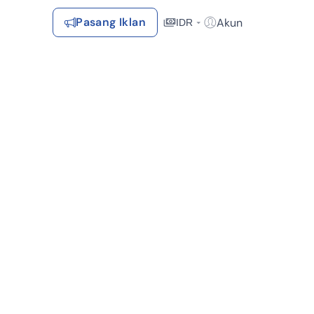
Pasang Iklan
Akun
IDR
Login / Register
Rekomendasi
Tersimpan
Daftar Properti Favorit, Hasil Pencarian, Hasil Simulasi, Artikel
Terakhir Dilihat
Properti yang dilihat sebelumnya
Kontak Rumah123
Perbelanjaan (3)
Bisa Nego (2)
Syarat &
Hubungi
Kirim
Ketentuan
Rumah123
Feedback
Pengiklan