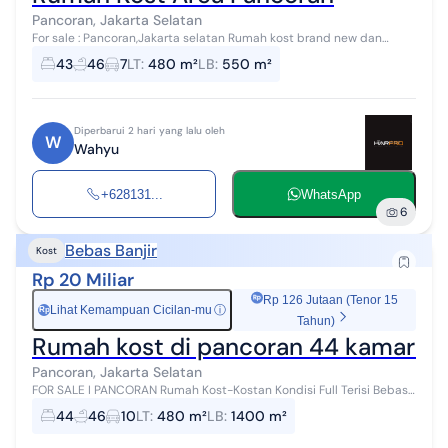
Pancoran, Jakarta Selatan
For sale : Pancoran,Jakarta selatan Rumah kost brand new dan
ruang usaha siap huni Bebas banjir,akses toll Pancoran,MT
43
46
7
LT
:
480 m²
LB
:
550 m²
Haryono,Gatot Subroto,Sudirm...
Diperbarui 2 hari yang lalu oleh
W
Wahyu
+628131...
WhatsApp
6
Bebas Banjir
Kost
Rp 20 Miliar
Rp 126 Jutaan (Tenor 15
Lihat Kemampuan Cicilan-mu
ⓘ
Rp
Tahun)
Rumah kost di pancoran 44 kamar kos
Pancoran, Jakarta Selatan
FOR SALE I PANCORAN Rumah Kost-Kostan Kondisi Full Terisi Bebas
Banjir Lokasi Strategis Akses Jalan 2 Mobil Dekat Area Perkantoran
44
46
10
LT
:
480 m²
LB
:
1400 m²
dan Area Bisn...