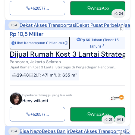
+628577...
WhatsApp
24
Dekat Akses Transportasi
Dekat Pusat Perbelanjaan
Kost
Rp 10,5 Miliar
Rp 66 Jutaan (Tenor 15
Lihat Kemampuan Cicilan-mu
ⓘ
Rp
Tahun)
Dijual Rumah Kost 3 Lantai Strategis
Pancoran, Jakarta Selatan
Dijual Rumah Kost 3 Lantai Strategis di Pengadegan Pancoran
Jakarta Selatan L.Tanah 471 m2 L.Bangunan 635 m2. 3 lantai
29
8
2
LT
:
471 m²
LB
:
635 m²
Spesifikasi Kost : K.T...
Diperbarui 1 minggu yang lalu oleh
Heny wilianti
+628577...
WhatsApp
21
1
Bisa Nego
Bebas Banjir
Dekat Akses Transportasi
Dek
Kost