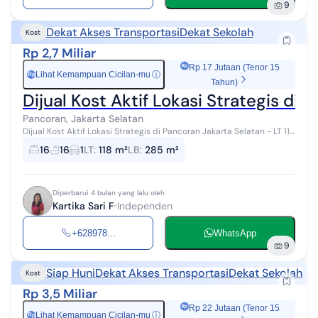
9
Dekat Akses Transportasi
Dekat Sekolah
Kost
Rp 2,7 Miliar
Rp 17 Jutaan (Tenor 15
Lihat Kemampuan Cicilan-mu
ⓘ
Rp
Tahun)
Dijual Kost Aktif Lokasi Strategis di 
Pancoran, Jakarta Selatan
Dijual Kost Aktif Lokasi Strategis di Pancoran Jakarta Selatan - LT 118
- fisik 93 - Njop 15.063.000 - LB 285 - Kamar 16 + Kamar mandi
16
16
1
LT
:
118 m²
LB
:
285 m²
dalam - Ki...
Diperbarui 4 bulan yang lalu oleh
Kartika Sari F
Independen
+628978...
WhatsApp
9
Siap Huni
Dekat Akses Transportasi
Dekat Sekolah
Kost
Rp 3,5 Miliar
Rp 22 Jutaan (Tenor 15
Lihat Kemampuan Cicilan-mu
ⓘ
Rp