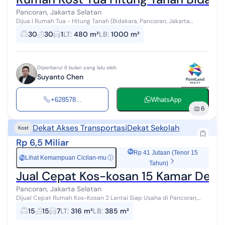
Pancoran, Jakarta Selatan
Dijua l Rumah Tua - Hitung Tanah (Bidakara, Pancoran, Jakarta
Selatan) Lokasi strategis - Luas tanah: 18 × 26 = 480 m² - Luas
30
30
1
LT
:
480 m²
LB
:
1000 m²
bangunan: ± ...
Diperbarui 6 bulan yang lalu oleh
Suyanto Chen
+628578...
WhatsApp
6
Dekat Akses Transportasi
Dekat Sekolah
Kost
Rp 6,5 Miliar
Rp 41 Jutaan (Tenor 15
Lihat Kemampuan Cicilan-mu
ⓘ
Rp
Tahun)
Jual Cepat Kos-kosan 15 Kamar Dekat
Pancoran, Jakarta Selatan
Dijual Cepat Rumah Kos-Kosan 2 Lantai Siap Usaha di Pancoran,
Jakarta Selatan – 15 Kamar Full Isi, Lokasi Super Strategis!
15
15
7
LT
:
316 m²
LB
:
385 m²
Kesempatan langka mem...