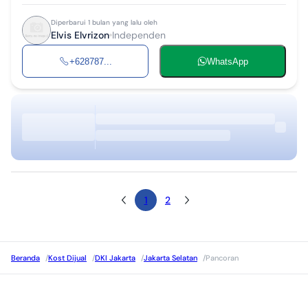
Diperbarui 1 bulan yang lalu oleh
Elvis Elvrizon
Independen
+628787...
WhatsApp
1
2
Beranda
/
Kost Dijual
/
DKI Jakarta
/
Jakarta Selatan
/
Pancoran