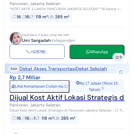
Pancoran, Jakarta Selatan
*KOST AKTIF 3 LANTAI PANCORAN JAKARTA SELATAN* *16 kamar +
RUKO* - LT 119 m² - fisik 93 - LB 285 m² - akses pruis - shm on hand
16
16
LT
:
119 m²
LB
:
285 m²
- income 19 ju...
Diperbarui 2 bulan yang lalu oleh
Umi Sangadah
Independen
+628788...
WhatsApp
9
Dekat Akses Transportasi
Dekat Sekolah
Kost
Rp 2,7 Miliar
Rp 17 Jutaan (Tenor 15
Lihat Kemampuan Cicilan-mu
ⓘ
Rp
Tahun)
Dijual Kost Aktif Lokasi Strategis di 
Pancoran, Jakarta Selatan
Dijual Kost Aktif Lokasi Strategis di Pancoran Jakarta Selatan - LT 118
- fisik 93 - Njop 15.063.000 - LB 285 - Kamar 16 + Kamar mandi
16
16
1
LT
:
118 m²
LB
:
285 m²
dalam - Ki...