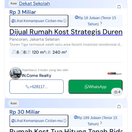
Dekat Sekolah
Kost
Rp 3 Miliar
Rp 18 Jutaan (Tenor 15
Lihat Kemampuan Cicilan-mu
ⓘ
Rp
Tahun)
Dijual Rumah Kost Strategis Duren Ti
Pancoran, Jakarta Selatan
"Duren Tiga termasuk salah satu area favorit investasi residensial di
Jakarta Selatan karena lokasinya berada di antara koridor bisnis
8
8
LT
:
120 m²
LB
:
240 m²
Pancoran-Kal...
Diperbarui 3 bulan yang lalu oleh
IN.Come Realty
+628117...
WhatsApp
4
Kost
Rp 30 Miliar
Rp 189 Jutaan (Tenor 15
Lihat Kemampuan Cicilan-mu
ⓘ
Rp
Tahun)
Rumah Kost Tua Hitung Tanah Bidakar