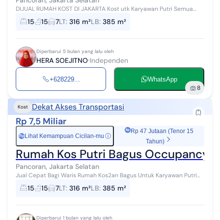
Pancoran, Jakarta Selatan
DIJUAL RUMAH KOST DI JAKARTA Kost utk Karyawan Putri Semua
kamar penuh terisi. Bersih, aman, nyaman. Lokasi Strategis dekat
15
15
7
LT
:
316 m²
LB
:
385 m²
Patung Pancoran Dekat...
Diperbarui 5 bulan yang lalu oleh
HERA SOEJITNO
Independen
+628229...
WhatsApp
8
Dekat Akses Transportasi
Kost
Rp 7,5 Miliar
Rp 47 Jutaan (Tenor 15
Lihat Kemampuan Cicilan-mu
ⓘ
Rp
Tahun)
Rumah Kos Putri Bagus Occupancy 
Pancoran, Jakarta Selatan
Jual Cepat Bagi Waris Rumah Kos2an Bagus Untuk Karyawan Putri
Dekat Tugu Pancoran Kawasan Pancoran Jakarta Selatan Sertifikat
15
15
7
LT
:
316 m²
LB
:
385 m²
SHGB Luas Tanah = 3...
Diperbarui 1 bulan yang lalu oleh