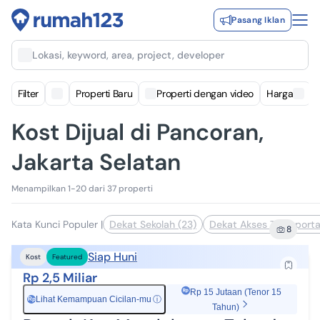
Pasang Iklan
Lokasi, keyword, area, project, developer
Filter
Properti Baru
Properti dengan video
Harga
Kost Dijual di Pancoran,
Jakarta Selatan
Menampilkan 1-20 dari 37 properti
Kata Kunci Populer
|
Dekat Sekolah (23)
Dekat Akses Transporta
8
Siap Huni
Kost
Featured
Rp 2,5 Miliar
Rp 15 Jutaan (Tenor 15
Lihat Kemampuan Cicilan-mu
ⓘ
Rp
Tahun)