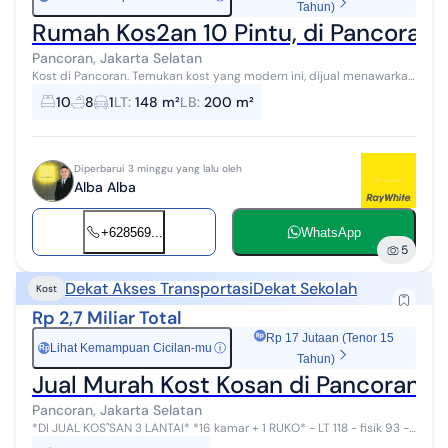
Tahun)
Rumah Kos2an 10 Pintu, di Pancoran,
Pancoran, Jakarta Selatan
Kost di Pancoran. Temukan kost yang modern ini, dijual menawarkan
lingkungan fasilitas yang lengkap, cocok untuk Anda yang
10
8
1
LT
:
148 m²
LB
:
200 m²
menginginkan hunian am...
Diperbarui 3 minggu yang lalu oleh
Alba Alba
+628569...
WhatsApp
5
Dekat Akses Transportasi
Dekat Sekolah
Kost
Rp 2,7 Miliar Total
Rp 17 Jutaan (Tenor 15
Lihat Kemampuan Cicilan-mu
ⓘ
Rp
Tahun)
Jual Murah Kost Kosan di Pancoran Jak
Pancoran, Jakarta Selatan
*DI JUAL KOS"SAN 3 LANTAI* *16 kamar + 1 RUKO* - LT 118 - fisik 93 -
LB 285 - akses pruis - shm on hand - income 19 juta / bulan - Lantai