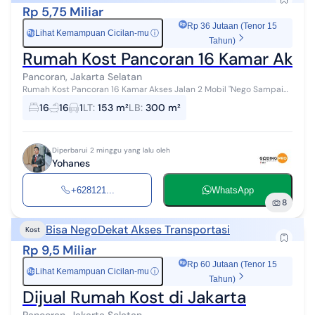
Rp 5,75 Miliar
Rp 36 Jutaan (Tenor 15
Lihat Kemampuan Cicilan-mu
ⓘ
Rp
Tahun)
Rumah Kost Pancoran 16 Kamar Akses
Pancoran, Jakarta Selatan
Rumah Kost Pancoran 16 Kamar Akses Jalan 2 Mobil "Nego Sampai
Jadi Akan Di Bantu" untuk owner Kost yang mau diskusi cara
16
16
1
LT
:
153 m²
LB
:
300 m²
meningkatkan Occupancy, O...
Diperbarui 2 minggu yang lalu oleh
Yohanes
+628121...
WhatsApp
8
Bisa Nego
Dekat Akses Transportasi
Kost
Rp 9,5 Miliar
Rp 60 Jutaan (Tenor 15
Lihat Kemampuan Cicilan-mu
ⓘ
Rp
Tahun)
Dijual Rumah Kost di Jakarta