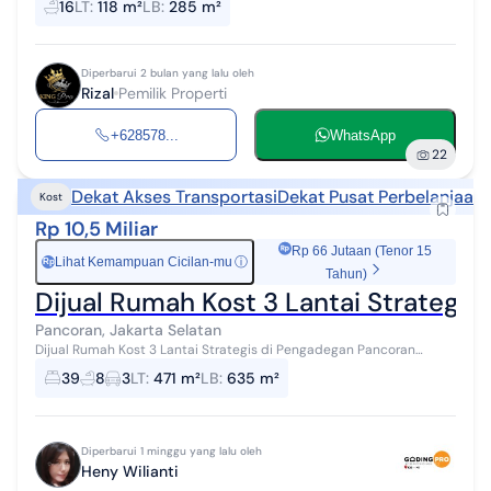
16
LT
:
118 m²
LB
:
285 m²
2 dan...
Diperbarui 2 bulan yang lalu oleh
Rizal
Pemilik Properti
+628578...
WhatsApp
22
Dekat Akses Transportasi
Dekat Pusat Perbelanjaan
Kost
Rp 10,5 Miliar
Rp 66 Jutaan (Tenor 15
Lihat Kemampuan Cicilan-mu
ⓘ
Rp
Tahun)
Dijual Rumah Kost 3 Lantai Strategis
Pancoran, Jakarta Selatan
Dijual Rumah Kost 3 Lantai Strategis di Pengadegan Pancoran
Jakarta Selatan L.Tanah 471 m2 L.Bangunan 635 m2. 3 lantai
39
8
3
LT
:
471 m²
LB
:
635 m²
Spesifikasi Kost : K.T...
Diperbarui 1 minggu yang lalu oleh
Heny Wilianti