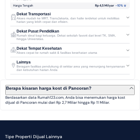
Harga Tengah
Rp 4,5 Milyar
-10
%
Dekat Transportasi
Akses mudah ke MRT, TransJakarta, dan halte terdekat untuk mobilitas
harian yang lebih cepat dan efisien.
Dekat Pusat Pendidikan
Rumah ideal bagi keluarga. Dekat sekolah favorit dari level TK, SMA,
hingga Universitas.
Dekat Tempat Kesehatan
Akses cepat ke rumah sakit & fasilitas kesehatan utama
Lainnya
Beragam fasilitas pendukung di sekitar area yang menunjang kenyamanan
dan kebutuhan harian Anda
Berapa kisaran harga kost di Pancoran?
Berdasarkan data Rumah123.com, Anda bisa menemukan harga kost
dijual di Pancoran mulai dari Rp 2,7 Miliar hingga Rp 11 Miliar.
Tipe Properti Dijual Lainnya