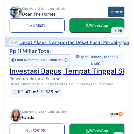
Diperbarui 2 hari yang lalu oleh
Doan The Homes
+628531...
WhatsApp
25
Dekat Akses Transportasi
Dekat Pusat Perbelanjaan
Kost
Rp 11 Miliar Total
Rp 69 Jutaan (Tenor 15
Lihat Kemampuan Cicilan-mu
ⓘ
Rp
Tahun)
Investasi Bagus, Tempat Tinggal Skal
Pancoran, Jakarta Selatan
Dijual Rumah Kost 3 Lantai Strategis di Pengadegan Pancoran
Jakarta Selatan L.Tanah 471 m2 L.Bangunan 635 m2. 3 lantai
11
LT
:
471 m²
LB
:
635 m²
Spesifikasi Kost : K.T...
Diperbarui 4 hari yang lalu oleh
Farida
+628128...
WhatsApp