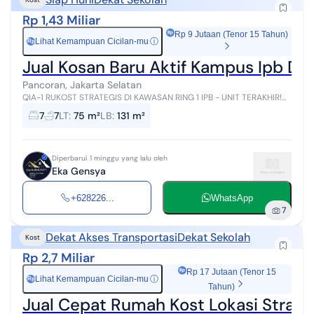
Rp 1,43 Miliar
Rp 9 Jutaan (Tenor 15 Tahun)
Lihat Kemampuan Cicilan-mu
ⓘ
Rp
Jual Kosan Baru Aktif Kampus Ipb Dr
Pancoran, Jakarta Selatan
QIA-1 RUKOST STRATEGIS DI KAWASAN RING 1 IPB - UNIT TERAKHIR!
Harga hanya 1,4 Milyaran Lokasi super strategis di Ring 1 IPB,
7
7
LT
:
75 m²
LB
:
131 m²
kawasan favorit ma...
Diperbarui 1 minggu yang lalu oleh
Eka Gensya
+628226...
WhatsApp
7
Dekat Akses Transportasi
Dekat Sekolah
Kost
Rp 2,7 Miliar
Rp 17 Jutaan (Tenor 15
Lihat Kemampuan Cicilan-mu
ⓘ
Rp
Tahun)
Jual Cepat Rumah Kost Lokasi Strateg