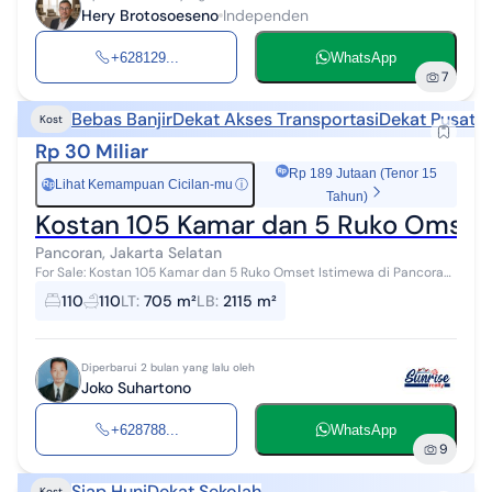
Hery Brotosoeseno
Independen
+628129...
WhatsApp
7
Bebas Banjir
Dekat Akses Transportasi
Dekat Pusat P
Kost
Rp 30 Miliar
Rp 189 Jutaan (Tenor 15
Lihat Kemampuan Cicilan-mu
ⓘ
Rp
Tahun)
Kostan 105 Kamar dan 5 Ruko Omset 1
Pancoran, Jakarta Selatan
For Sale: Kostan 105 Kamar dan 5 Ruko Omset Istimewa di Pancoran,
Jakarta Selatan. Investasi pasti Untung. Lokasi IStimewa, dekat: ...
110
110
LT
:
705 m²
LB
:
2115 m²
Diperbarui 2 bulan yang lalu oleh
Joko Suhartono
+628788...
WhatsApp
9
Siap Huni
Dekat Sekolah
Kost