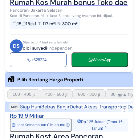
Rumah Kos Murah bonus Toko daerah 
Pancoran, Jakarta Selatan
Kost di Pancoran. Miliki kost 3 lantai yang nyaman ini, dijual
menawarkan lingkungan fasilitas yang lengkap, cocok untuk Anda
15
15
1
LT
:
117 m²
LB
:
300 m²
yang menginginkan h...
Diperbarui 4 hari yang lalu oleh
DS
didi suryadi
Independen
+628224...
WhatsApp
Pilih Rentang Harga Properti
100 - 400 jt
400 - 600 jt
600 - 800 jt
800 - 1 Milyar
14
Siap Huni
Bebas Banjir
Dekat Akses Transportasi
Deka
Kost
Rp 19,9 Miliar
Rp 125 Jutaan (Tenor 15
Lihat Kemampuan Cicilan-mu
ⓘ
Rp
Tahun)
Rumah Kost Area Pancoran