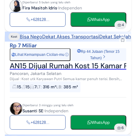
Diperbarui 5 bulan yang lalu oleh
Fira Masitoh Idris
Independen
+628128...
WhatsApp
4
Bisa Nego
Dekat Akses Transportasi
Dekat Sekolah
Kost
Rp 7 Miliar
Rp 44 Jutaan (Tenor 15
Lihat Kemampuan Cicilan-mu
ⓘ
Rp
Tahun)
AN15 Dijual Rumah Kost 15 Kamar Pan
Pancoran, Jakarta Selatan
Dijual : Kost utk Karyawan Putri Semua kamar penuh terisi. Bersih,
aman, nyaman. Lokasi Strategis dekat Patung Pancoran Dekat Halte
15
15
7
LT
:
316 m²
LB
:
385 m²
Bus Trans Jakar...
Diperbarui 3 minggu yang lalu oleh
Susanti SE
Independen
+628128...
WhatsApp
6