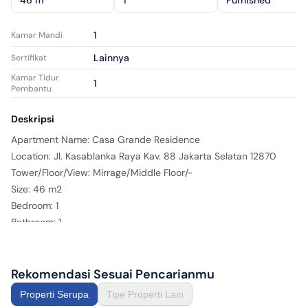
46 m²
1
Furnished
1
Kamar Mandi
Lainnya
Sertifikat
Kamar Tidur
1
Pembantu
Kamar Mandi
1
Pembantu
Deskripsi
Bagus
Kondisi Properti
Apartment Name: Casa Grande Residence

Location: Jl. Kasablanka Raya Kav. 88 Jakarta Selatan 12870

Apartemen
Tipe Properti
Tower/Floor/View: Mirrage/Middle Floor/-

Disewa
Tipe Iklan
Size: 46 m2

apr1641962
ID Iklan
Bedroom: 1

Bathroom: 1

Condition: Furnished

Facility: Located in Central Business District (Kuningan and 
Sudirman). Superblock concept (Apartment, Mall + Waterpark 
Rekomendasi Sesuai Pencarianmu
and Office Tower). Direct access to Kota Kasablanka shopping 
Properti Serupa
Tipe Properti Lain
Mall from the Apartment (private access card), swimming pool 