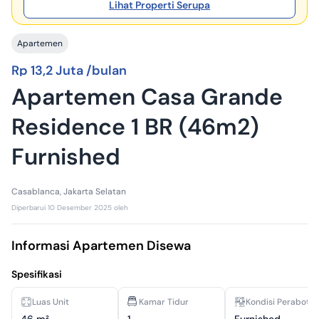
Lihat Properti Serupa
Apartemen
Rp 13,2 Juta /bulan
Apartemen Casa Grande
Residence 1 BR (46m2)
Furnished
Casablanca, Jakarta Selatan
Diperbarui
10 Desember 2025
oleh
Informasi Apartemen Disewa
Spesifikasi
Luas Unit
Kamar Tidur
Kondisi Perabota