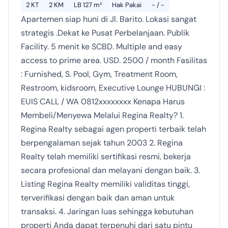
2 KT
2 KM
LB 127 m²
Hak Pakai
- / -
Apartemen siap huni di Jl. Barito. Lokasi sangat
strategis .Dekat ke Pusat Perbelanjaan. Publik
Facility. 5 menit ke SCBD. Multiple and easy
access to prime area. USD. 2500 / month Fasilitas
: Furnished, S. Pool, Gym, Treatment Room,
Restroom, kidsroom, Executive Lounge HUBUNGI :
EUIS CALL / WA 0812xxxxxxxx Kenapa Harus
Membeli/Menyewa Melalui Regina Realty? 1.
Regina Realty sebagai agen properti terbaik telah
berpengalaman sejak tahun 2003 2. Regina
Realty telah memiliki sertifikasi resmi, bekerja
secara profesional dan melayani dengan baik. 3.
Listing Regina Realty memiliki validitas tinggi,
terverifikasi dengan baik dan aman untuk
transaksi. 4. Jaringan luas sehingga kebutuhan
properti Anda dapat terpenuhi dari satu pintu