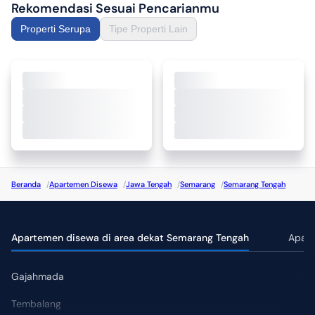
Rekomendasi Sesuai Pencarianmu
Properti Serupa
Tipe Properti Lain
Beranda
/
Apartemen Disewa
/
Jawa Tengah
/
Semarang
/
Semarang Tengah
Apartemen disewa di area dekat Semarang Tengah
Apart
Gajahmada
Tembalang