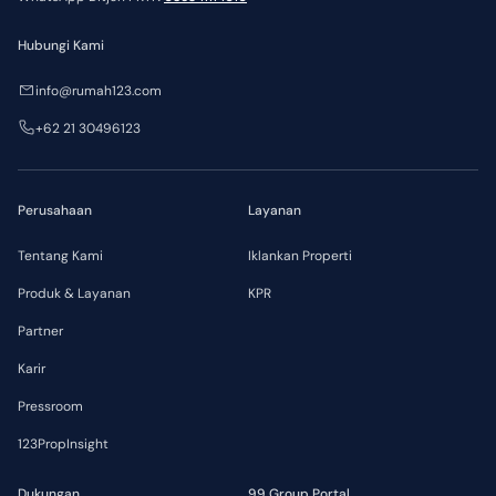
Hubungi Kami
info@rumah123.com
+62 21 30496123
Perusahaan
Layanan
Tentang Kami
Iklankan Properti
Produk & Layanan
KPR
Partner
Karir
Pressroom
123PropInsight
Dukungan
99 Group Portal