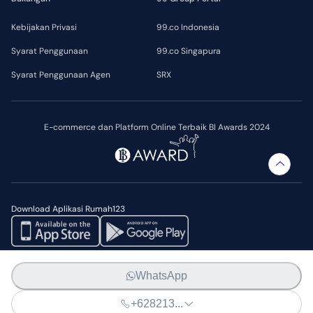
Kebijakan Privasi
99.co Indonesia
Syarat Penggunaan
99.co Singapura
Syarat Penggunaan Agen
SRX
E-commerce dan Platform Online Terbaik BI Awards 2024
Download Aplikasi Rumah123
© 99.co 2014 — 2026
WhatsApp
Rumah123 (PT Web Marketing Indonesia) merupakan bagian dari 99
Group.
+628213...