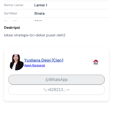
Lantai 1
Nomor Lantai
Strata
Sertifikat
2015
Tahun Dibangun
Deskripsi
Bagus
Kondisi Properti
lokasi strategis<br>dekat pusat oleh2
Apartemen
Tipe Properti
Tersewa
Tipe Iklan
apr1639718
ID Iklan
Yusliana Dewi (Cien)
Agen Korporat
WhatsApp
+628213...