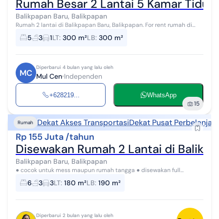
Rumah Besar 2 Lantai 5 Kamar Tidur S
Balikpapan Baru, Balikpapan
Rumah 2 lantai di Balikpapan Baru, Balikpapan. For rent rumah di
wilayah yang tenang dengan pemandangan permukiman warga.
5
3
1
LT
:
300 m²
LB
:
300 m²
Properti 2 lantai bergay...
Diperbarui 4 bulan yang lalu oleh
MC
Mul Cen
Independen
+628219...
WhatsApp
15
Dekat Akses Transportasi
Dekat Pusat Perbelanjaa
Rumah
Rp 155 Juta /tahun
Disewakan Rumah 2 Lantai di Balikp
Balikpapan Baru, Balikpapan
● cocok untuk mess maupun rumah tangga ● disewakan full
furnished ● sekurity 24 jam ● dekat dengan sekolah SD Ipeka ●
6
3
3
LT
:
180 m²
LB
:
190 m²
dekat dengan mall...
Diperbarui 2 bulan yang lalu oleh