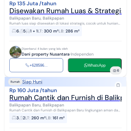
Rp 135 Juta /tahun
Disewakan Rumah Luas & Strategis - 
Balikpapan Baru, Balikpapan
Rumah luas siap disewakan di lokasi strategis, cocok untuk hunian
keluarga besar maupun dijadikan tempat usaha seperti kos-kosan,
6
5
1 + 1
LT
:
300 m²
LB
:
286 m²
kantor, atau gues...
Diperbarui 4 bulan yang lalu oleh
Dani property Nusantara
Independen
+628596...
WhatsApp
6
Siap Huni
Rumah
Rp 160 Juta /tahun
Rumah Cantik dan Furnish di Balikpa
Balikpapan Baru, Balikpapan
Rumah Cantik dan Furnish di Balikpapan Baru lingkungan aman dan
nyaman. siap huni ada kamar utama dgn kmr mandi dalam 1 .5
3
2
LT
:
260 m²
LB
:
161 m²
lantai