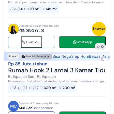
Rumah super nyaman dan terawat semi furnished: 3 set sofa, meja
makan, single bed, lemari pakaian di r.tidur utama+anak, lemari
3
3
LT
:
220 m²
LB
:
145 m²
sepatu, lemari buk...
Diperbarui 3 bulan yang lalu oleh
YENDING (YLD)
+628123...
WhatsApp
10
Bisa Nego
Siap Huni
Bebas Banjir
Rumah
Komplek Perumahan
Rp 85 Juta /tahun
Rumah Hook 2 Lantai 3 Kamar Tidur 
Balikpapan Baru, Balikpapan
Kesempatan terbatas buat Anda dapatkan rumah strategis dengan
return investasi tinggi di Balikpapan Baru, Balikpapan. Rumah ini
3 + 1
2 + 1
2
LT
:
300 m²
LB
:
200 m²
menawarkan kelengk...
Diperbarui 3 bulan yang lalu oleh
MC
Mul Cen
Independen