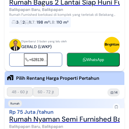
Rumah Bagus 2 Lantai Siap Huni Furn
Balikpapan Baru, Balikpapan
Rumah Furnished berlokasi di komplek yang terletak di Belakang
Mall Balikpapan Baru. Lokasi strategis, lingkungan komplek asri,
3
2
1
LT
:
198 m²
LB
:
110 m²
dengan deskripsi ...
Diperbarui 3 bulan yang lalu oleh
GERALD (LWKP)
+628139...
WhatsApp
Pilih Rentang Harga Properti Pertahun
48 - 60 jt
60 - 72 jt
14
Rumah
Rp 75 Juta /tahun
Rumah Nyaman Semi Furnished Balik
Balikpapan Baru, Balikpapan