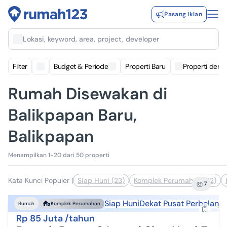
Pasang Iklan
Lokasi, keyword, area, project, developer
Filter
Budget & Periode
Properti Baru
Properti deng
Rumah Disewakan di
Balikpapan Baru,
Balikpapan
Menampilkan 1-20 dari 50 properti
Kata Kunci Populer
|
Siap Huni (23)
Komplek Perumahan (22)
7
Siap Huni
Dekat Pusat Perbelanja
Rumah
Komplek Perumahan
Rp 85 Juta /tahun