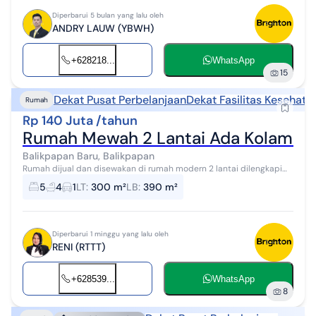
Diperbarui 5 bulan yang lalu oleh
ANDRY LAUW (YBWH)
+628218...
WhatsApp
15
Dekat Pusat Perbelanjaan
Dekat Fasilitas Kesehata
Rumah
Rp 140 Juta /tahun
Rumah Mewah 2 Lantai Ada Kolam Ren
Balikpapan Baru, Balikpapan
Rumah dijual dan disewakan di rumah modern 2 lantai dilengkapi
Kolam renang di perumahan Balikpapan Baru, lengkapi dengan
5
4
1
LT
:
300 m²
LB
:
390 m²
fasilitas kolam renang, ...
Diperbarui 1 minggu yang lalu oleh
RENI (RTTT)
+628539...
WhatsApp
8