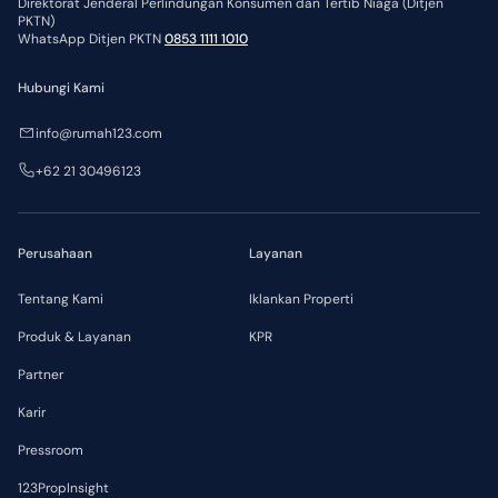
Direktorat Jenderal Perlindungan Konsumen dan Tertib Niaga (Ditjen
PKTN)
WhatsApp Ditjen PKTN
0853 1111 1010
Hubungi Kami
info@rumah123.com
+62 21 30496123
Perusahaan
Layanan
Tentang Kami
Iklankan Properti
Produk & Layanan
KPR
Partner
Karir
Pressroom
123PropInsight