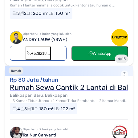
Rumah 1 lantai minimalis cocok untuk kantor atau hunian di
balikpapan baru kosongan dengan 3 ac di dalam nya lingkungan
3
2
LT
:
200 m²
LB
:
150 m²
aman dan nyaman kamar 3 +1 ...
Diperbarui 5 bulan yang lalu oleh
ANDRY LAUW (YBWH)
+628218...
WhatsApp
15
Rumah
Rp 80 Juta /tahun
Rumah Sewa Cantik 2 Lantai di Balik
Balikpapan Baru, Balikpapan
- 3 Kamar Tidur Utama + 1 Kamar Tidur Pembantu - 2 Kamar Mandi
Utama + 1 Kamar Mandi Pembantu - 2200 Watt - WTP - Pinggir
4
3
1
LT
:
180 m²
LB
:
102 m²
Jalan Besar - Tanah Datar...
Diperbarui 2 hari yang lalu oleh
Ika Nur Cahyanti