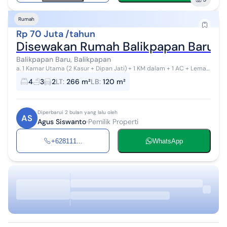
Rumah
Rp 70 Juta /tahun
Disewakan Rumah Balikpapan Baru K
Balikpapan Baru, Balikpapan
a. 1 Kamar Utama (2 Kasur + Dipan Jati) + 1 KM dalam + 1 AC + Lemari
Pakaian 6 pintu, b. 3 KT (3 Kasur Springbed) + 2 AC + Lemari Pakaian
4
3
2
LT
:
266 m²
LB
:
120 m²
+ 2 KM, ...
Diperbarui 2 bulan yang lalu oleh
AS
Agus Siswanto
Pemilik Properti
+628111...
WhatsApp