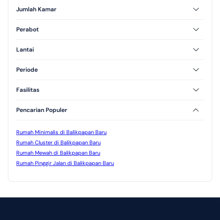
Jumlah Kamar
2 Kamar Tidur
3 Kamar Tidur
Perabot
Furnished
Unfurnished
Lantai
Semi Furnished
1 Lantai
2 Lantai
Periode
3 Lantai
Tahunan
Fasilitas
AC
Kolam Renang
Pencarian Populer
Jogging Track
Taman
Rumah Minimalis di Balikpapan Baru
Rumah Cluster di Balikpapan Baru
Rumah Mewah di Balikpapan Baru
Rumah Pinggir Jalan di Balikpapan Baru