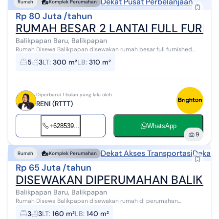
Dekat Pusat Perbelanjaan
Rumah
Komplek Perumahan
Rp 80 Juta /tahun
RUMAH BESAR 2 LANTAI FULL FURN
Balikpapan Baru, Balikpapan
Rumah Disewa Balikpapan disewakan rumah besar full furnished
diperumahan Balikpapan baru,berada ditengah kota,pengamanan
5
3
LT
:
300 m²
LB
:
310 m²
security 24 jam dan one ge...
Diperbarui 1 bulan yang lalu oleh
RENI (RTTT)
+628539...
WhatsApp
9
Dekat Akses Transportasi
Dekat 
Rumah
Komplek Perumahan
Rp 65 Juta /tahun
DISEWAKAN DIPERUMAHAN BALIKP
Balikpapan Baru, Balikpapan
Rumah Disewa Balikpapan disewakan rumah di perumahan
elit,perumahan Balikpapan baru cluster vancover,full
3
3
LT
:
160 m²
LB
:
140 m²
furnished,daerah nyaman,aman dengan secur...