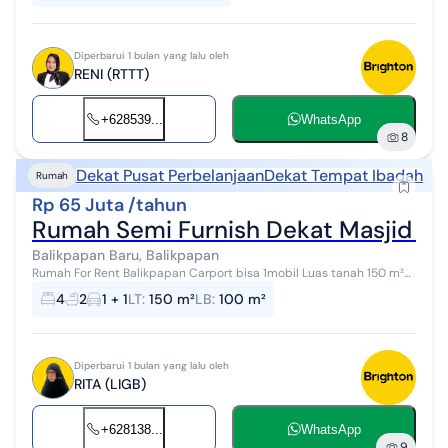
Diperbarui 1 bulan yang lalu oleh
RENI (RTTT)
+628539...
WhatsApp
8
Dekat Pusat Perbelanjaan
Dekat Tempat Ibadah
Rumah
Rp 65 Juta /tahun
Rumah Semi Furnish Dekat Masjid Al
Balikpapan Baru, Balikpapan
Rumah For Rent Balikpapan Carport bisa 1mobil Luas tanah 150 m²
Luas Bangunan 100 m² Kt 4 km 2 Listrik 2200 Watt PDAM Semi
4
2
1 + 1
LT
:
150 m²
LB
:
100 m²
Furnish: , 3 U...
Diperbarui 1 bulan yang lalu oleh
RITA (LIGB)
+628138...
WhatsApp
9