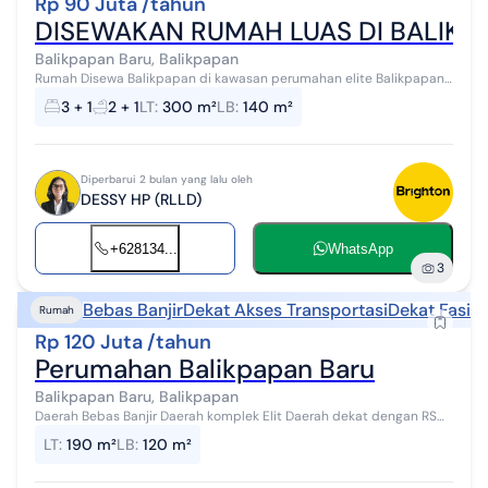
Rp 90 Juta /tahun
DISEWAKAN RUMAH LUAS DI BALIKP
Balikpapan Baru, Balikpapan
Rumah Disewa Balikpapan di kawasan perumahan elite Balikpapan
Baru sekurity 24 jam dekat dengan Sekolah Ipeka, Mall Fantasy dan
3 + 1
2 + 1
LT
:
300 m²
LB
:
140 m²
Pasar Segar ...
Diperbarui 2 bulan yang lalu oleh
DESSY HP (RLLD)
+628134...
WhatsApp
3
Bebas Banjir
Dekat Akses Transportasi
Dekat Fasili
Rumah
Rp 120 Juta /tahun
Perumahan Balikpapan Baru
Balikpapan Baru, Balikpapan
Daerah Bebas Banjir Daerah komplek Elit Daerah dekat dengan RS
Balikpapan Baru Daerah dekat dengan RS Pasar Daerah dekat
LT
:
190 m²
LB
:
120 m²
dengan Mall Daerah dekat d...