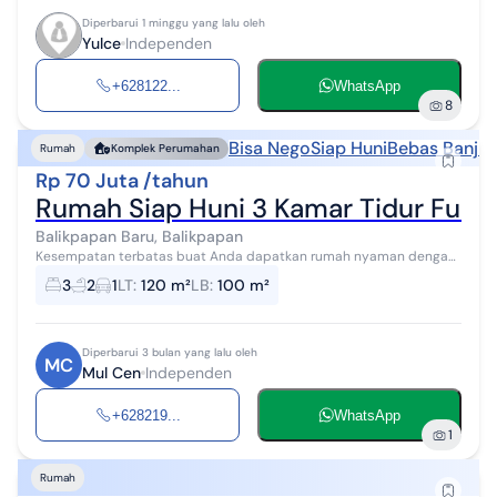
Diperbarui 1 minggu yang lalu oleh
Yulce
Independen
+628122...
WhatsApp
8
Bisa Nego
Siap Huni
Bebas Banjir
Rumah
Komplek Perumahan
Rp 70 Juta /tahun
Rumah Siap Huni 3 Kamar Tidur Full F
Balikpapan Baru, Balikpapan
Kesempatan terbatas buat Anda dapatkan rumah nyaman dengan
return investasi tinggi di Balikpapan Baru, Balikpapan. Rumah ini
3
2
1
LT
:
120 m²
LB
:
100 m²
menawarkan lokasi yan...
Diperbarui 3 bulan yang lalu oleh
MC
Mul Cen
Independen
+628219...
WhatsApp
1
Rumah