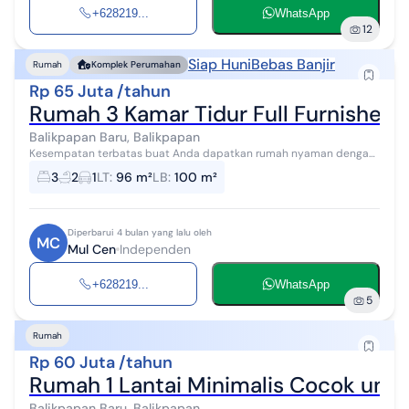
+628219...
WhatsApp
12
Siap Huni
Bebas Banjir
Rumah
Komplek Perumahan
Rp 65 Juta /tahun
Rumah 3 Kamar Tidur Full Furnished 
Balikpapan Baru, Balikpapan
Kesempatan terbatas buat Anda dapatkan rumah nyaman dengan
return investasi tinggi di Balikpapan Baru, Balikpapan. Rumah ini
3
2
1
LT
:
96 m²
LB
:
100 m²
menawarkan lokasi yan...
Diperbarui 4 bulan yang lalu oleh
MC
Mul Cen
Independen
+628219...
WhatsApp
5
Rumah
Rp 60 Juta /tahun
Rumah 1 Lantai Minimalis Cocok untu
Balikpapan Baru, Balikpapan