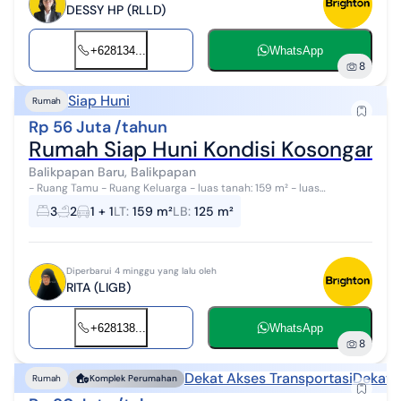
DESSY HP (RLLD)
+628134...
WhatsApp
8
Siap Huni
Rumah
Rp 56 Juta /tahun
Rumah Siap Huni Kondisi Kosongan D
Balikpapan Baru, Balikpapan
- Ruang Tamu - Ruang Keluarga - luas tanah: 159 m² - luas
bangunan: 125 m² - Kosongan - listrik : 2200 Watt - kamar mandi : 1 -
3
2
1 + 1
LT
:
159 m²
LB
:
125 m²
kamar tidur : 3 ...
Diperbarui 4 minggu yang lalu oleh
RITA (LIGB)
+628138...
WhatsApp
8
Dekat Akses Transportasi
Dekat 
Rumah
Komplek Perumahan