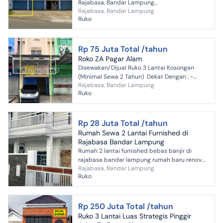
Rajabasa, Bandar Lampung
Rajabasa, Bandar Lampung
===================== SPESIFIKASI UNIT *
Ruko
SHM * LT : 115 m2 ; (5 X 23) * LB :...
Rp 75 Juta Total /tahun
Roko ZA Pagar Alam
Disewakan/Dijual Ruko 3 Lantai Kosongan
(Minimal Sewa 2 Tahun) Dekat Dengan : -
Rajabasa, Bandar Lampung
Terminal Rajabasa - Bunderah Hajimena -
Ruko
Dinas PU Lampung - C...
Rp 28 Juta Total /tahun
Rumah Sewa 2 Lantai Furnished di
Rajabasa Bandar Lampung
Rumah 2 lantai furnished bebas banjir di
rajabasa bandar lampung rumah baru renov
Rajabasa, Bandar Lampung
keamanan 24 jam keliling kamar 3 kamar
Ruko
mandi 3 AC Spring bed Kulk...
Rp 250 Juta Total /tahun
Ruko 3 Lantai Luas Strategis Pinggir