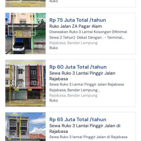
Ruko
SHM * LT : 118 m2 ; (4 X 28) * LB...
Rp 75 Juta Total /tahun
Ruko Jalan ZA Pagar Alam
Disewakan Ruko 3 Lantai Kosongan (Minimal
Sewa 2 Tahun) Dekat Dengan : - Terminal
Rajabasa, Bandar Lampung
Rajabasa - Bunderah Hajimena - Dinas PU
Ruko
Lampung - Ciplaz R...
Rp 60 Juta Total /tahun
Sewa Ruko 3 Lantai Pinggir Jalan
Rajabasa
Sewa Ruko 3 Lantai Pinggir Jalan Rajabasa
Rajabasa, Bandar Lampung
Rajabasa, Bandar Lampung
===================== SPESIFIKASI UNIT *
Ruko
SHM * LT : 118 m2 ; (4 X 28) * LB : 18...
Rp 65 Juta Total /tahun
Sewa Ruko 3 Lantai Pinggir Jalan di
Rajabasa
Sewa Ruko 3 lantai Pinggir Jalan di Rajabasa