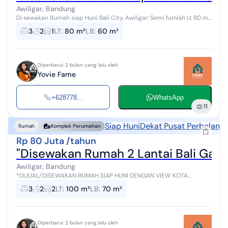
Awiligar, Bandung
Di sewakan Rumah siap Huni Bali City, Awiligar: Semi furnish Lt 80 m²
Lb 60 m² 3 KT 2 KM Carport Air artesis komplek Kitchen set Hrga
3
2
1
LT
:
80 m²
LB
:
60 m²
60JT / ...
Diperbarui 2 bulan yang lalu oleh
Yovie Fame
+628778...
WhatsApp
11
Siap Huni
Dekat Pusat Perbelanja
Rumah
Komplek Perumahan
Rp 80 Juta /tahun
"Disewakan Rumah 2 Lantai Bali Gard
Awiligar, Bandung
*DIJUAL/DISEWAKAN RUMAH SIAP HUNI DENGAN VIEW KOTA
BANDUNG DI BALI GARDEN CITY VIEW AWILIGAR - BANDUNG* - LT
3
2
2
LT
:
100 m²
LB
:
70 m²
100 m² - LB 70 m² (2 lantai) - 3 Ka...
Diperbarui 2 bulan yang lalu oleh