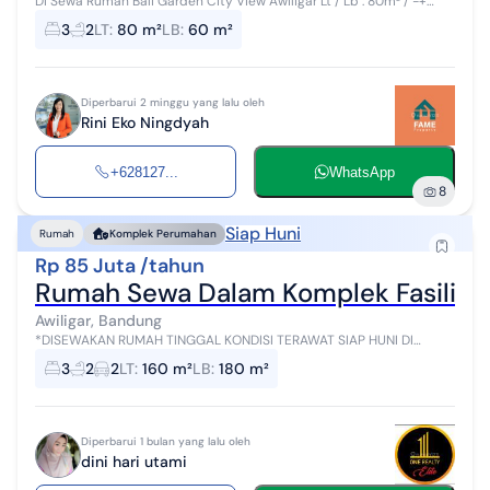
Di Sewa Rumah Bali Garden City View Awiligar Lt / Lb : 80m² / -+
60m² 2 Lantai 3 KT 2 Km 1 Gudang Listrik 3500w Air Artesis Semi
3
2
LT
:
80 m²
LB
:
60 m²
Furnish : kitc...
Diperbarui 2 minggu yang lalu oleh
Rini Eko Ningdyah
+628127...
WhatsApp
8
Siap Huni
Rumah
Komplek Perumahan
Rp 85 Juta /tahun
Rumah Sewa Dalam Komplek Fasilitas
Awiligar, Bandung
*DISEWAKAN RUMAH TINGGAL KONDISI TERAWAT SIAP HUNI DI
AWILIGAR* Lokasi : Awiligar Kondisi : Furnished Sertifikat : SHM
3
2
2
LT
:
160 m²
LB
:
180 m²
L.Tanah : 160 m² L.Bangun...
Diperbarui 1 bulan yang lalu oleh
dini hari utami