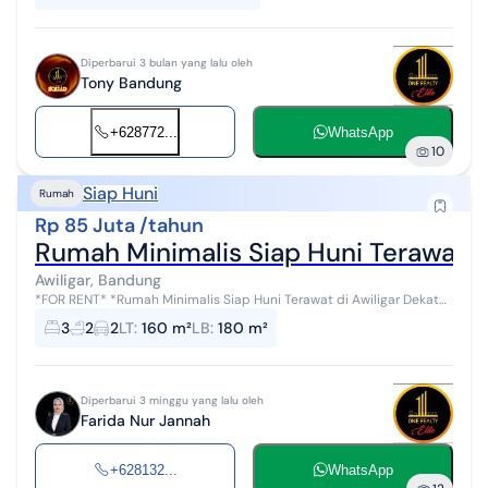
Diperbarui 3 bulan yang lalu oleh
Tony Bandung
+628772...
WhatsApp
10
Siap Huni
Rumah
Rp 85 Juta /tahun
Rumah Minimalis Siap Huni Terawat d
Awiligar, Bandung
*FOR RENT* *Rumah Minimalis Siap Huni Terawat di Awiligar Dekat
Dago Cikutra* Kondisi : Furnished Sertifikat : SHM L.Tanah : 160 m²
3
2
2
LT
:
160 m²
LB
:
180 m²
L.Bangunan ...
Diperbarui 3 minggu yang lalu oleh
Farida Nur Jannah
+628132...
WhatsApp