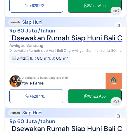
+628172...
WhatsApp
7
Siap Huni
Rumah
Rp 60 Juta /tahun
"Dsewakan Rumah Siap Huni Bali City
Awiligar, Bandung
Di sewakan Rumah siap Huni Bali City, Awiligar: Semi furnish Lt 80 m²
Lb 60 m² 3 KT 2 KM Carport Air artesis komplek Kitchen set Hrga
3
2
1
LT
:
80 m²
LB
:
60 m²
60JT / ...
Diperbarui 2 bulan yang lalu oleh
Yovie Fame
+628778...
WhatsApp
7
Siap Huni
Rumah
Rp 60 Juta /tahun
"Dsewakan Rumah Siap Huni Bali City