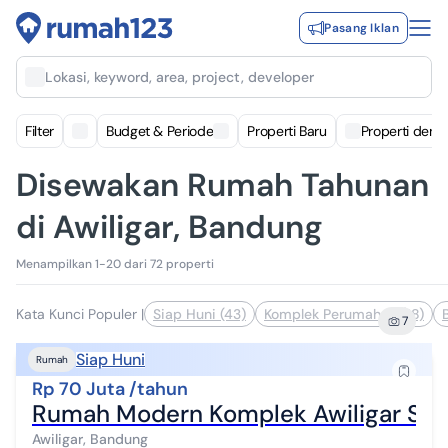
Pasang Iklan
Lokasi, keyword, area, project, developer
Filter
Budget & Periode
Properti Baru
Properti deng
Disewakan Rumah Tahunan
di Awiligar, Bandung
Menampilkan 1-20 dari 72 properti
Kata Kunci Populer
|
Siap Huni (43)
Komplek Perumahan (18)
7
Siap Huni
Rumah
Rp 70 Juta /tahun
Rumah Modern Komplek Awiligar Sia
Awiligar, Bandung