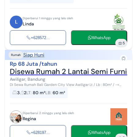
Diperbarui 1 minggu yang lalu oleh
L
Linda
+628572...
WhatsApp
5
Siap Huni
Rumah
Rp 68 Juta /tahun
Disewa Rumah 2 Lantai Semi Furnished
Awiligar, Bandung
Di Sewa Rumah Bali Garden City View Awiligar Lt / Lb : 80m² / -+
60m² 2 Lantai 3 KT 2 Km 1 Gudang Listrik 3500w Air Artesis Semi
3
2
LT
:
80 m²
LB
:
60 m²
Furnish : kitc...
Diperbarui 2 minggu yang lalu oleh
Regina
+628197...
WhatsApp