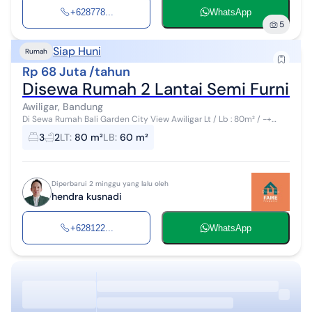
+628778...
WhatsApp
5
Siap Huni
Rumah
Rp 68 Juta /tahun
Disewa Rumah 2 Lantai Semi Furnished
Awiligar, Bandung
Di Sewa Rumah Bali Garden City View Awiligar Lt / Lb : 80m² / -+
60m² 2 Lantai 3 KT 2 Km 1 Gudang Listrik 3500w Air Artesis Semi
3
2
LT
:
80 m²
LB
:
60 m²
Furnish : kitc...
Diperbarui 2 minggu yang lalu oleh
hendra kusnadi
+628122...
WhatsApp