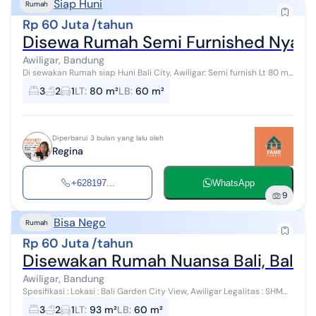
Siap Huni
Rumah
Rp 60 Juta /tahun
Disewa Rumah Semi Furnished Nyaman
Awiligar, Bandung
Di sewakan Rumah siap Huni Bali City, Awiligar: Semi furnish Lt 80 m²
Lb 60 m² 3 KT 2 KM Carport Air artesis komplek Kitchen set Hrga
3
2
1
LT
:
80 m²
LB
:
60 m²
60JT / ...
Diperbarui 3 bulan yang lalu oleh
Regina
+628197...
WhatsApp
9
Bisa Nego
Rumah
Rp 60 Juta /tahun
Disewakan Rumah Nuansa Bali, Bali G
Awiligar, Bandung
Spesifikasi : Lokasi : Bali Garden City View, Awiligar Legalitas : SHM
Cluster : Seminyak L. Tanah : 93m² L. Bangunan : 60m² K. Tidur : 3 K.
3
2
1
LT
:
93 m²
LB
:
60 m²
Ma...