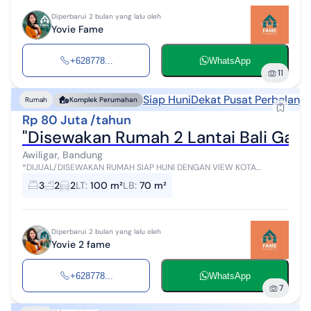
Diperbarui 2 bulan yang lalu oleh
Yovie Fame
+628778...
WhatsApp
11
Siap Huni
Dekat Pusat Perbelanja
Rumah
Komplek Perumahan
Rp 80 Juta /tahun
"Disewakan Rumah 2 Lantai Bali Gard
Awiligar, Bandung
*DIJUAL/DISEWAKAN RUMAH SIAP HUNI DENGAN VIEW KOTA
BANDUNG DI BALI GARDEN CITY VIEW AWILIGAR - BANDUNG* - LT
3
2
2
LT
:
100 m²
LB
:
70 m²
100 m² - LB 70 m² (2 lantai) - 3 Ka...
Diperbarui 2 bulan yang lalu oleh
Yovie 2 fame
+628778...
WhatsApp
7