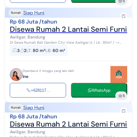
5
Siap Huni
Rumah
Rp 68 Juta /tahun
Disewa Rumah 2 Lantai Semi Furnished
Awiligar, Bandung
Di Sewa Rumah Bali Garden City View Awiligar Lt / Lb : 80m² / -+
60m² 2 Lantai 3 KT 2 Km 1 Gudang Listrik 3500w Air Artesis Semi
3
2
LT
:
80 m²
LB
:
60 m²
Furnish : kitc...
Diperbarui 2 minggu yang lalu oleh
Ine
+628117...
WhatsApp
5
Siap Huni
Rumah
Rp 68 Juta /tahun
Disewa Rumah 2 Lantai Semi Furnished
Awiligar, Bandung