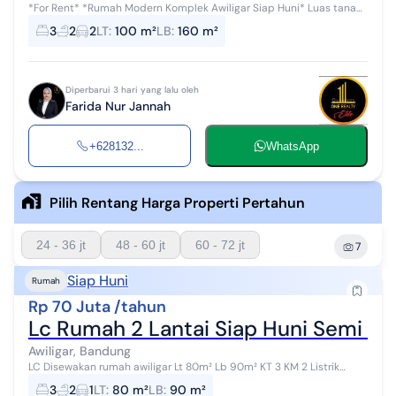
*For Rent* *Rumah Modern Komplek Awiligar Siap Huni* Luas tanah
100m Luas bangunan 160m 3 Kamat Tidur (ranjang+ lemari) 2 Kamar
3
2
2
LT
:
100 m²
LB
:
160 m²
Mandi (2 water hea...
Diperbarui 3 hari yang lalu oleh
Farida Nur Jannah
+628132...
WhatsApp
Pilih Rentang Harga Properti Pertahun
24 - 36 jt
48 - 60 jt
60 - 72 jt
7
Siap Huni
Rumah
Rp 70 Juta /tahun
Lc Rumah 2 Lantai Siap Huni Semi Fur
Awiligar, Bandung
LC Disewakan rumah awiligar Lt 80m² Lb 90m² KT 3 KM 2 Listrik
3500W Air artesis Carport 1 Hadap barat Sewa 70 jt/thn
3
2
1
LT
:
80 m²
LB
:
90 m²