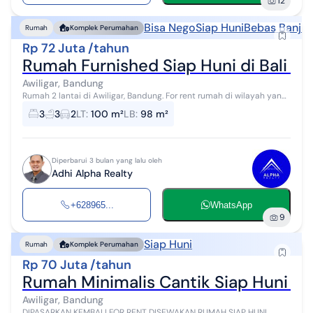
12
Bisa Nego
Siap Huni
Bebas Banjir
Rumah
Komplek Perumahan
Rp 72 Juta /tahun
Rumah Furnished Siap Huni di Bali Ga
Awiligar, Bandung
Rumah 2 lantai di Awiligar, Bandung. For rent rumah di wilayah yang
tenang dengan pemandangan Lokasi Pinggiran Kota. Properti 2
3
3
2
LT
:
100 m²
LB
:
98 m²
lantai bergaya mod...
Diperbarui 3 bulan yang lalu oleh
Adhi Alpha Realty
+628965...
WhatsApp
9
Siap Huni
Rumah
Komplek Perumahan
Rp 70 Juta /tahun
Rumah Minimalis Cantik Siap Huni di
Awiligar, Bandung
DIPASARKAN KEMBALI FOR RENT DISEWAKAN RUMAH SIAP HUNI