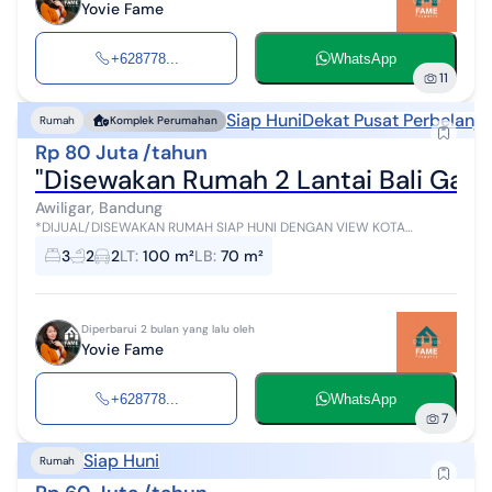
Yovie Fame
+628778...
WhatsApp
11
Siap Huni
Dekat Pusat Perbelanja
Rumah
Komplek Perumahan
Rp 80 Juta /tahun
"Disewakan Rumah 2 Lantai Bali Gard
Awiligar, Bandung
*DIJUAL/DISEWAKAN RUMAH SIAP HUNI DENGAN VIEW KOTA
BANDUNG DI BALI GARDEN CITY VIEW AWILIGAR - BANDUNG* - LT
3
2
2
LT
:
100 m²
LB
:
70 m²
100 m² - LB 70 m² (2 lantai) - 3 Ka...
Diperbarui 2 bulan yang lalu oleh
Yovie Fame
+628778...
WhatsApp
7
Siap Huni
Rumah