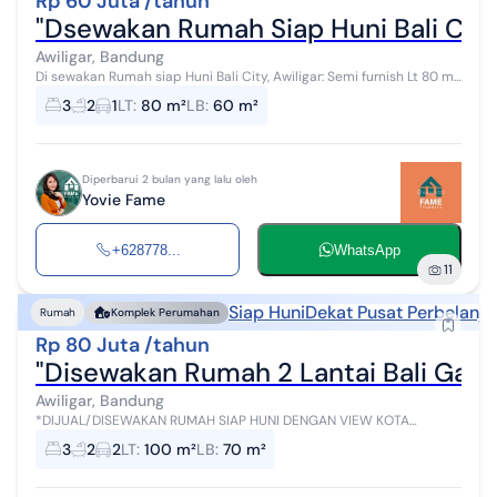
Rp 60 Juta /tahun
"Dsewakan Rumah Siap Huni Bali City
Awiligar, Bandung
Di sewakan Rumah siap Huni Bali City, Awiligar: Semi furnish Lt 80 m²
Lb 60 m² 3 KT 2 KM Carport Air artesis komplek Kitchen set Hrga
3
2
1
LT
:
80 m²
LB
:
60 m²
60JT / ...
Diperbarui 2 bulan yang lalu oleh
Yovie Fame
+628778...
WhatsApp
11
Siap Huni
Dekat Pusat Perbelanja
Rumah
Komplek Perumahan
Rp 80 Juta /tahun
"Disewakan Rumah 2 Lantai Bali Gard
Awiligar, Bandung
*DIJUAL/DISEWAKAN RUMAH SIAP HUNI DENGAN VIEW KOTA
BANDUNG DI BALI GARDEN CITY VIEW AWILIGAR - BANDUNG* - LT
3
2
2
LT
:
100 m²
LB
:
70 m²
100 m² - LB 70 m² (2 lantai) - 3 Ka...