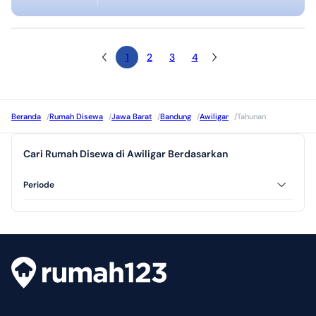
1
2
3
4
Beranda
/
Rumah Disewa
/
Jawa Barat
/
Bandung
/
Awiligar
/
Tahunan
Cari Rumah Disewa di Awiligar Berdasarkan
Periode
Bulanan