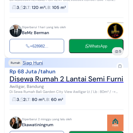
DALAM KOMPLEK DI AWILIGAR Lokasi : Awiligar Kondisi : Unfurnished
3
2
LT
:
120 m²
LB
:
105 m²
Sertifikat : SHM L.Ta...
Diperbarui 1 hari yang lalu oleh
BeMz Berman
+628982...
WhatsApp
5
Siap Huni
Rumah
Rp 68 Juta /tahun
Disewa Rumah 2 Lantai Semi Furnished
Awiligar, Bandung
Di Sewa Rumah Bali Garden City View Awiligar Lt / Lb : 80m² / -+
60m² 2 Lantai 3 KT 2 Km 1 Gudang Listrik 3500w Air Artesis Semi
3
2
LT
:
80 m²
LB
:
60 m²
Furnish : kitc...
Diperbarui 2 minggu yang lalu oleh
Ekawatiningrum