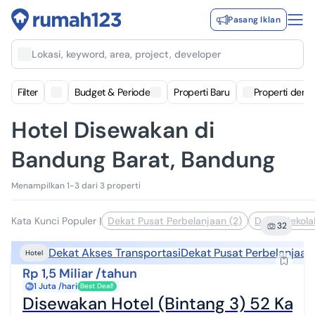
Pasang Iklan
Lokasi, keyword, area, project, developer
Filter
Budget & Periode
Properti Baru
Properti deng
Hotel Disewakan di
Bandung Barat, Bandung
Menampilkan 1-3 dari 3 properti
Kata Kunci Populer
|
Dekat Pusat Perbelanjaan (2)
Dekat Sekola
32
Dekat Akses Transportasi
Dekat Pusat Perbelanjaan
Hotel
Rp 1,5 Miliar /tahun
1 Juta /hari
Best Deal!
Disewakan Hotel (Bintang 3) 52 Kam