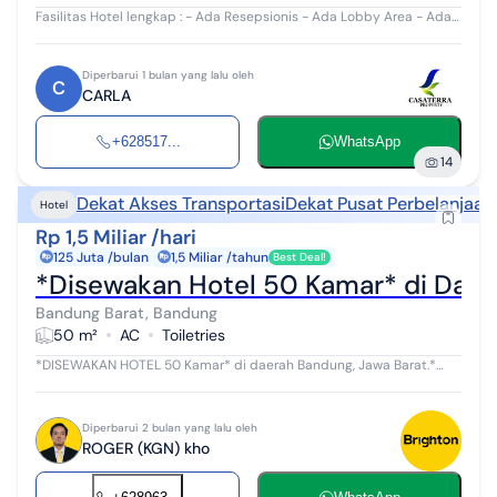
Fasilitas Hotel lengkap : - Ada Resepsionis - Ada Lobby Area - Ada
Breakfast Room - Ada Garden Area - Semua Kamar Ac - Semua
Kamar Mandi Dalam - Se...
Diperbarui 1 bulan yang lalu oleh
C
CARLA
+628517...
WhatsApp
14
Dekat Akses Transportasi
Dekat Pusat Perbelanjaan
Hotel
Rp 1,5 Miliar /hari
125 Juta /bulan
1,5 Miliar /tahun
Best Deal!
*Disewakan Hotel 50 Kamar* di Daer
Bandung Barat, Bandung
50 m²
AC
Toiletries
*DISEWAKAN HOTEL 50 Kamar* di daerah Bandung, Jawa Barat.*
(Kode rmrg 2963) *_Harga SEWA 1.5 Milyar/Tahun (Nego) Minimal
sewa 2 Tahun_* *1.Kondis...
Diperbarui 2 bulan yang lalu oleh
ROGER (KGN) kho