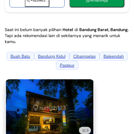
+628963...
WhatsApp
Saat ini belum banyak pilihan
Hotel
di
Bandung Barat, Bandung
.
Tapi ada rekomendasi lain di sekitarnya yang menarik untuk
kamu.
Buah Batu
Bandung Kidul
Cihampelas
Baleendah
Pasteur
3