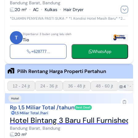
Bandung Barat, Bandung
20 m²
AC
Kulkas
Hair Dryer
*DIJAMIN PENYEWA PASTI SUKA :* *1. Kondisi Hotel Masih Baru* *2.
Lokasi Strategis dekat Pintu Tol Buah Batu Bandung* *3. Hotel
kategori bintang 3*...
Diperbarui 3 bulan yang lalu oleh
T
Tio
+628777...
WhatsApp
Pilih Rentang Harga Properti Pertahun
12 - 24 jt
24 - 36 jt
36 - 48 jt
48 - 60 jt
60 - 72 
4
Hotel
Rp 1,5 Miliar Total /tahun
Best Deal!
1,5 Miliar Total /hari
Hotel Bintang 3 Baru Full Furnished 
Bandung Barat, Bandung
20 m²