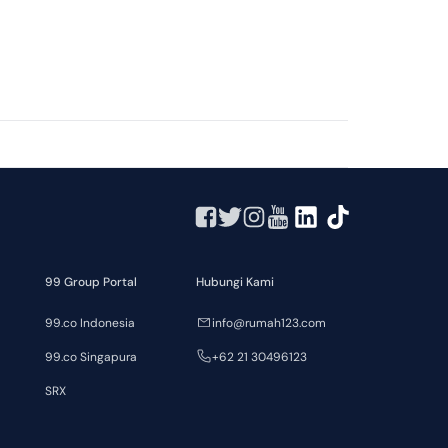
99 Group Portal
Hubungi Kami
99.co Indonesia
info@rumah123.com
99.co Singapura
+62 21 30496123
SRX