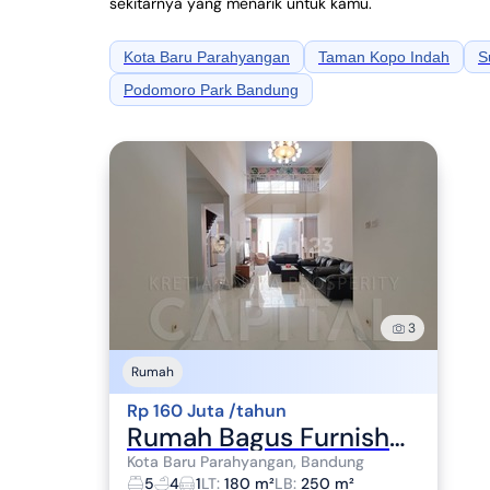
sekitarnya yang menarik untuk kamu.
Kota Baru Parahyangan
Taman Kopo Indah
S
Podomoro Park Bandung
3
Rumah
Rp 160 Juta /tahun
Rumah Bagus Furnished di Kota Baru Parahyangan, Bandung
Kota Baru Parahyangan, Bandung
5
4
1
LT
:
180 m²
LB
:
250 m²