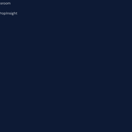
ssroom
ropInsight