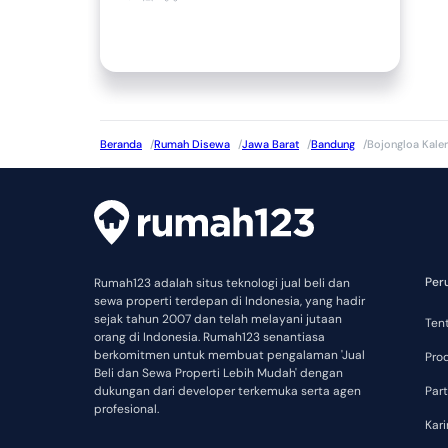
Beranda
/
Rumah Disewa
/
Jawa Barat
/
Bandung
/
Bojongloa Kaler
Per
Rumah123 adalah situs teknologi jual beli dan
sewa properti terdepan di Indonesia, yang hadir
sejak tahun 2007 dan telah melayani jutaan
Ten
orang di Indonesia. Rumah123 senantiasa
berkomitmen untuk membuat pengalaman 'Jual
Pro
Beli dan Sewa Properti Lebih Mudah' dengan
dukungan dari developer terkemuka serta agen
Part
profesional.
Kari