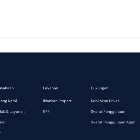
usahaan
Layanan
Dukungan
tang Kami
Iklankan Properti
Kebijakan Privasi
duk & Layanan
KPR
Syarat Penggunaan
ner
Syarat Penggunaan Agen
r