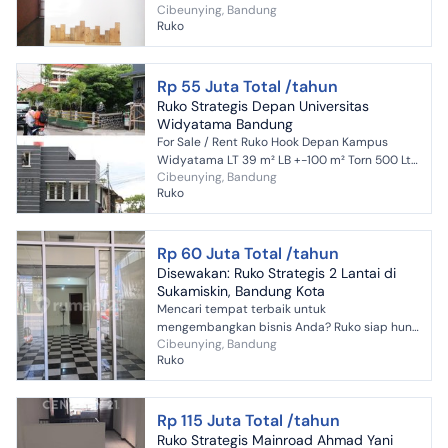
Cibeunying, Bandung
120Jt/th
Ruko
Rp 55 Juta Total /tahun
Ruko Strategis Depan Universitas
Widyatama Bandung
For Sale / Rent Ruko Hook Depan Kampus
Widyatama LT 39 m² LB +-100 m² Torn 500 Lt
Cibeunying, Bandung
Listrik 2200 watt Air Jetpump Tidak ada IMB
Ruko
Bangunan Tahun...
Rp 60 Juta Total /tahun
Disewakan: Ruko Strategis 2 Lantai di
Sukamiskin, Bandung Kota
Mencari tempat terbaik untuk
mengembangkan bisnis Anda? Ruko siap huni
Cibeunying, Bandung
ini terletak di kawasan ramai dan jalur utama
Ruko
Sukamiskin, Bandung. Pilihan t...
Rp 115 Juta Total /tahun
Ruko Strategis Mainroad Ahmad Yani