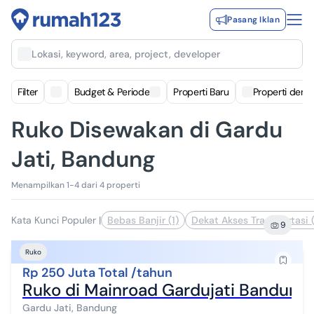
Pasang Iklan
Lokasi, keyword, area, project, developer
Filter
Budget & Periode
Properti Baru
Properti deng
Ruko Disewakan di Gardu
Jati, Bandung
Menampilkan 1-4 dari 4 properti
Kata Kunci Populer
|
Bebas Banjir (1)
Dekat Akses Transportasi (
9
Ruko
Rp 250 Juta Total /tahun
Ruko di Mainroad Gardujati Bandung
Gardu Jati, Bandung