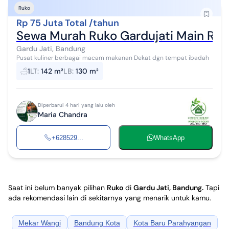
Ruko
Rp 75 Juta Total /tahun
Sewa Murah Ruko Gardujati Main Ro
Gardu Jati, Bandung
Pusat kuliner berbagai macam makanan Dekat dgn tempat ibadah
1
LT
:
142 m²
LB
:
130 m²
Diperbarui 4 hari yang lalu oleh
Maria Chandra
+628529...
WhatsApp
Saat ini belum banyak pilihan
Ruko
di
Gardu Jati, Bandung
.
Tapi
ada rekomendasi lain di sekitarnya yang menarik untuk kamu.
Mekar Wangi
Bandung Kota
Kota Baru Parahyangan