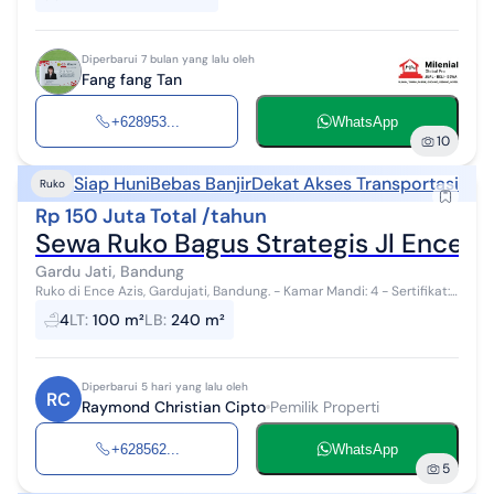
Diperbarui 7 bulan yang lalu oleh
Fang fang Tan
+628953...
WhatsApp
10
Siap Huni
Bebas Banjir
Dekat Akses Transportasi
Ruko
Rp 150 Juta Total /tahun
Sewa Ruko Bagus Strategis Jl Ence A
Gardu Jati, Bandung
Ruko di Ence Azis, Gardujati, Bandung. - Kamar Mandi: 4 - Sertifikat:
SHM - Lebar 9 - 4 Lantai - AIr Jetpump - Daya Listrik: 2200 Wat...
4
LT
:
100 m²
LB
:
240 m²
Diperbarui 5 hari yang lalu oleh
RC
Raymond Christian Cipto
Pemilik Properti
+628562...
WhatsApp
5