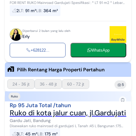
FOR RENT RUKO Mainroad Gardujati Spesifikasi : * LT 91 m2 * Lebar
muka +/- 7 m * LB 364 m2 (4 lantai) * KM 2 * PDAM * Listrik 7700 *
2
LT
:
91 m²
LB
:
364 m²
Hadap Timur...
Diperbarui 2 bulan yang lalu oleh
Erly
+628122...
WhatsApp
Pilih Rentang Harga Properti Pertahun
24 - 36 jt
36 - 48 jt
60 - 72 jt
5
Ruko
Rp 95 Juta Total /tahun
Ruko di kota jalur cuan, jl.Gardujati 
Gardu Jati, Bandung
Disewakan ruko mainroad di gardujati L Tanah :45 L Bangunan :175
Lebar Muka :4.5mtr K. Mandi:3 K. Tidur:3 Listrik : Watt Air:pam Harga ...
3
LT
:
45 m²
LB
:
175 m²