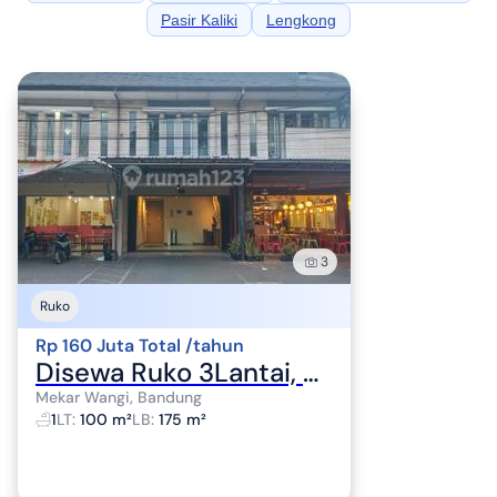
Pasir Kaliki
Lengkong
3
Ruko
Rp 160 Juta Total /tahun
Disewa Ruko 3Lantai, Posisi Strategis Cocok untuk Usaha /Kuliner
Mekar Wangi, Bandung
1
LT
:
100 m²
LB
:
175 m²