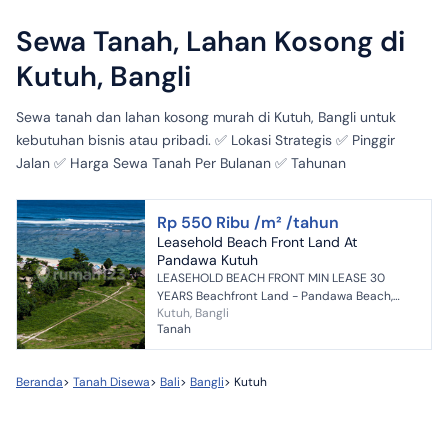
Sewa Tanah, Lahan Kosong di
Kutuh, Bangli
Sewa tanah dan lahan kosong murah di Kutuh, Bangli untuk
kebutuhan bisnis atau pribadi. ✅ Lokasi Strategis ✅ Pinggir
Jalan ✅ Harga Sewa Tanah Per Bulanan ✅ Tahunan
Rp 550 Ribu /m² /tahun
Leasehold Beach Front Land At
Pandawa Kutuh
LEASEHOLD BEACH FRONT MIN LEASE 30
YEARS Beachfront Land - Pandawa Beach,
Kutuh, Bangli
Kutuh An exceptional opportunity to own
Tanah
prime beachfront land located ...
Beranda
>
Tanah Disewa
>
Bali
>
Bangli
>
Kutuh