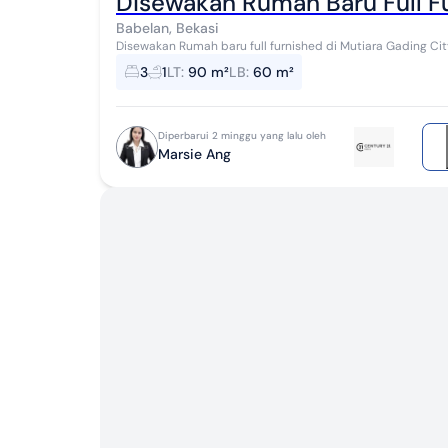
Disewakan Rumah Baru Full F
Babelan, Bekasi
Disewakan Rumah baru full furnished di Mutiara Gading City Cluster Munch
bangunan 60 M² 1 lantai 3 kamar t...
3
1
LT
:
90 m²
LB
:
60 m²
Diperbarui 2 minggu yang lalu oleh
Marsie Ang