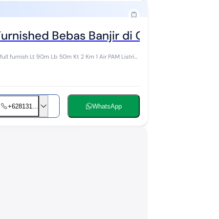
rnished Bebas Banjir di Cluster Mutiara
1 Air PAM Listrik
+628131...
WhatsApp