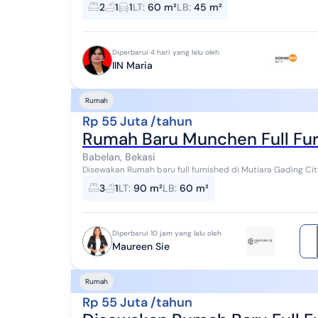
Luas Bangunan 45 m² Kamar Tidur 2 Kamar Mandi 1 ...
2
1
1
LT
:
60 m²
LB
:
45 m²
Diperbarui 4 hari yang lalu oleh
IIN Maria
Rumah
Rp 55 Juta /tahun
Rumah Baru Munchen Full Furn
Babelan, Bekasi
Disewakan Rumah baru full furnished di Mutiara Gading City Cluster Munch
bangunan 60 M² 1 lantai 3 kamar t...
3
1
LT
:
90 m²
LB
:
60 m²
Diperbarui 10 jam yang lalu oleh
Maureen Sie
Rumah
Rp 55 Juta /tahun