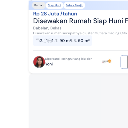
Siap Huni
Bebas Banjir
Rumah
Rp 28 Juta /tahun
Disewakan Rumah Siap Huni Fu
Babelan, Bekasi
Disewakan rumah secepatnya cluster Mutiara Gading City full furnish Lt 90m Lb 50m Kt 2 Km 
1300 watt Kelengkapan rumah ada: - AC...
2
1
1
LT
:
90 m²
LB
:
50 m²
Diperbarui 1 minggu yang lalu oleh
Yoni