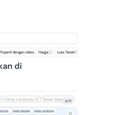
Properti dengan video
Harga
Luas Tanah
Luas Bangunan
kan di
)
Dekat Landmark (7)
Dekat Sekolah (7)
Komplek Perumahan (6
13
portasi
Dekat Sekolah
Dekat Landmark