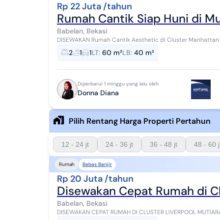
Rp 22 Juta /tahun
Rumah Cantik Siap Huni di Mu
Babelan, Bekasi
DISEWAKAN Rumah Cantik Aesthetic di Cluster Manhattan -
bukan cluster yg di belakang BEBAS BANJIR Sia...
2
1
1
LT
:
60 m²
LB
:
40 m²
Diperbarui 1 minggu yang lalu oleh
Donna Diana
Pilih Rentang Harga Properti Pertahun
12 - 24 jt
24 - 36 jt
36 - 48 jt
48 - 60 j
Bebas Banjir
Rumah
Rp 20 Juta /tahun
Disewakan Cepat Rumah di Clu
Babelan, Bekasi
DISEWAKAN CEPAT RUMAH DI CLUSTER LIVERPOOL MUTIARA GADING CITY BABELAN BEK