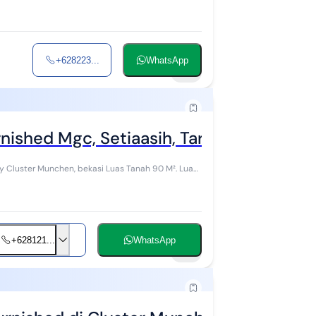
+628223...
WhatsApp
10
ished Mgc, Setiaasih, Tarumajaya, Bks
en, bekasi Luas Tanah 90 M². Luas
+628121...
WhatsApp
10