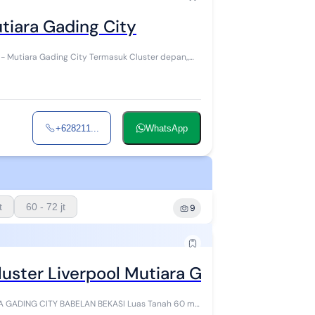
tiara Gading City
 Mutiara Gading City Termasuk Cluster depan,,
+628211...
WhatsApp
t
60 - 72 jt
9
ster Liverpool Mutiara Gading City Bab
ASI Luas Tanah 60 m²