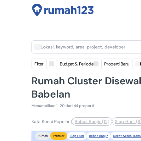
Lokasi, keyword, area, project, developer
Filter
Budget & Periode
Properti Baru
Rumah Cluster Disewa
Babelan
Menampilkan 1-20 dari 44 properti
Kata Kunci Populer
|
Bebas Banjir (12)
Siap Huni (9
Siap Huni
Bebas Banjir
Dekat Akses Trans
Rumah
Premier