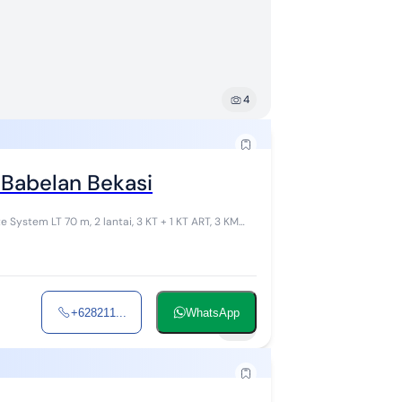
4
 Babelan Bekasi
 1 KT ART, 3 KM
+628211...
WhatsApp
10