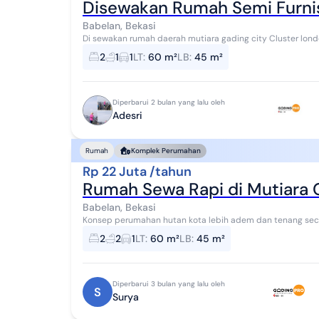
Disewakan Rumah Semi Furnis
Babelan, Bekasi
Di sewakan rumah daerah mutiara gading city Cluster london bekasi barat Lt 60 Lb45 2kt 1km Pam Shm
Semifurnish Ada ac 1 Kitshet Tralis Kulkas Kom...
2
1
1
LT
:
60 m²
LB
:
45 m²
Diperbarui 2 bulan yang lalu oleh
Adesri
Rumah
Komplek Perumahan
Rp 22 Juta /tahun
Rumah Sewa Rapi di Mutiara 
Babelan, Bekasi
2
2
1
LT
:
60 m²
LB
:
45 m²
Diperbarui 3 bulan yang lalu oleh
S
Surya