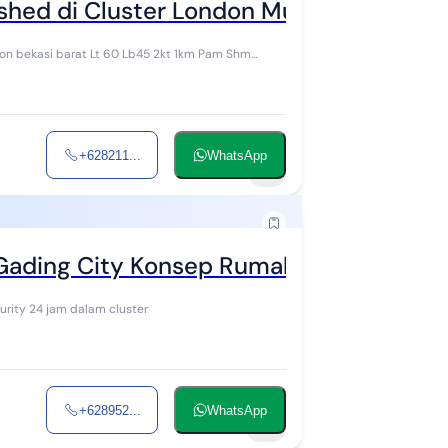
hed di Cluster London Mutiara Gading C
+628211...
WhatsApp
7
Gading City Konsep Rumah Hutan Kota
Konsep perumahan hutan kota lebih adem dan tenang security 24 jam dalam cluster
+628952...
WhatsApp
9