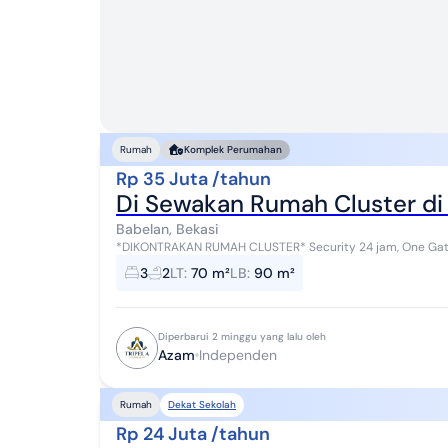
Rumah
Komplek Perumahan
Rp 35 Juta /tahun
Di Sewakan Rumah Cluster di
Babelan, Bekasi
*DIKONTRAKAN RUMAH CLUSTER* Security 24 jam, One Gate System LT 70 m, 2 lantai, 3 KT +
Kloset Duduk & Jongkok + Shower Wastafel Rua...
3
2
LT
:
70 m²
LB
:
90 m²
Diperbarui 2 minggu yang lalu oleh
Azam
Independen
Dekat Sekolah
Rumah
Rp 24 Juta /tahun