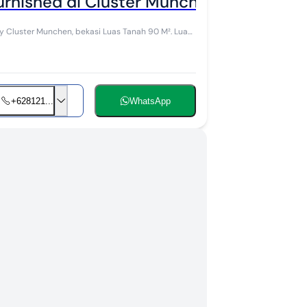
urnished di Cluster Munchen Mgc
en, bekasi Luas Tanah 90 M². Luas
+628121...
WhatsApp