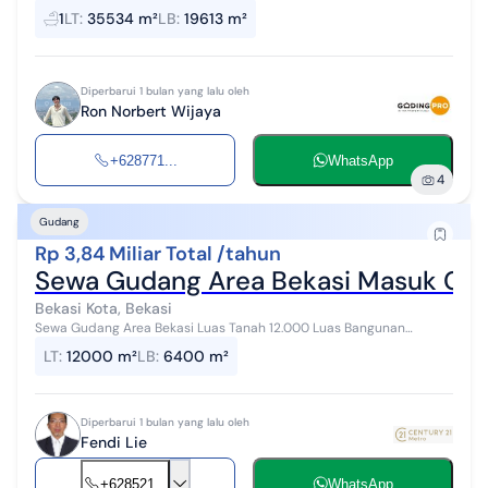
Strategis , Nempel Akses Jalan Raya Provinsi ,dekat ke Pelabuhan
1
LT
:
35534 m²
LB
:
19613 m²
Tanjung Priok & Exit ...
Diperbarui 1 bulan yang lalu oleh
Ron Norbert Wijaya
+628771...
WhatsApp
4
Gudang
Rp 3,84 Miliar Total /tahun
Sewa Gudang Area Bekasi Masuk Con
Bekasi Kota, Bekasi
Sewa Gudang Area Bekasi Luas Tanah 12.000 Luas Bangunan
6400M² Listrik 6000 Free Parkir 420meter Harga Gudang =
LT
:
12000 m²
LB
:
6400 m²
3.840.000.000/tahun nett #2922...
Diperbarui 1 bulan yang lalu oleh
Fendi Lie
+628521...
WhatsApp