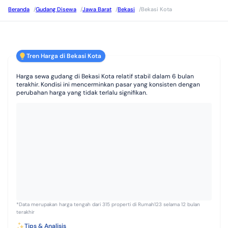
Beranda
/
Gudang Disewa
/
Jawa Barat
/
Bekasi
/
Bekasi Kota
Tren Harga di Bekasi Kota
Harga sewa gudang di Bekasi Kota relatif stabil dalam 6 bulan
terakhir. Kondisi ini mencerminkan pasar yang konsisten dengan
perubahan harga yang tidak terlalu signifikan.
*Data merupakan harga tengah dari 315 properti di Rumah123 selama 12 bulan
terakhir
Tips & Analisis