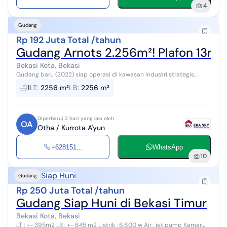
4
Gudang
Rp 192 Juta Total /tahun
Gudang Arnots 2.256m²! Plafon 13m, 
Bekasi Kota, Bekasi
Gudang baru (2022) siap operasi di kawasan industri strategis
Arnots! Luas full 2.256m² (23.5x96m), lantai kapasitas 5 ton, tinggi
1
LT
:
2256 m²
LB
:
2256 m²
plafon 13m + lo...
Diperbarui 3 hari yang lalu oleh
OA
Otha / Kurrota A'yun
+628151...
WhatsApp
10
Siap Huni
Gudang
Rp 250 Juta Total /tahun
Gudang Siap Huni di Bekasi Timur
Bekasi Kota, Bekasi
LT : +- 395m2 LB : +- 645 m2 Listrik : 6.600 w Air : jet pump Kamar