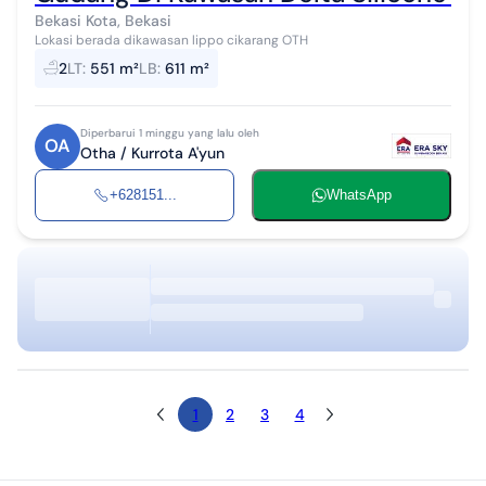
Bekasi Kota, Bekasi
Lokasi berada dikawasan lippo cikarang OTH
2
LT
:
551 m²
LB
:
611 m²
Diperbarui 1 minggu yang lalu oleh
OA
Otha / Kurrota A'yun
+628151...
WhatsApp
1
2
3
4