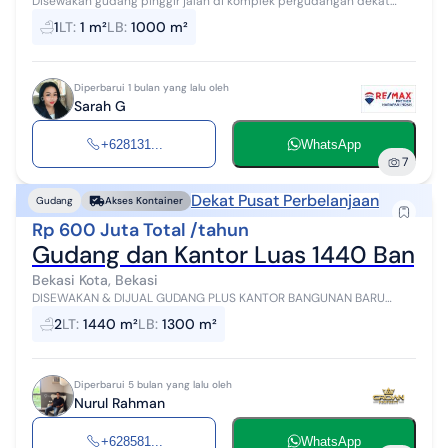
Disewakan gudang pinggir jalan di komplek pergudangan dekat
Bispark Bekasi Kranji, Sumarecon, ALexindo Bekasi LT 1,4 ha Luas
1
LT
:
1 m²
LB
:
1000 m²
gudang 1000 m2 Listr...
Diperbarui 1 bulan yang lalu oleh
Sarah G
+628131...
WhatsApp
7
Dekat Pusat Perbelanjaan
Gudang
Akses Kontainer
Rp 600 Juta Total /tahun
Gudang dan Kantor Luas 1440 Bangun
Bekasi Kota, Bekasi
DISEWAKAN & DIJUAL GUDANG PLUS KANTOR BANGUNAN BARU
LOKASI BEKASI KOTA LUAS 1440 MTR LB 1300 MTR BANGUNAN GURIH
2
LT
:
1440 m²
LB
:
1300 m²
BARU JADI AKSES CONTAINER 40 FT ...
Diperbarui 5 bulan yang lalu oleh
Nurul Rahman
+628581...
WhatsApp