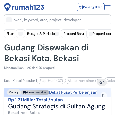
Pasang Iklan
Lokasi, keyword, area, project, developer
Filter
Budget & Periode
Properti Baru
Properti deng
Gudang Disewakan di
Bekasi Kota, Bekasi
Menampilkan 1-20 dari 76 properti
Kata Kunci Populer
|
Siap Huni (37)
Akses Kontainer (28)
Deka
3
Dekat Pusat Perbelanjaan
Gudang
Akses Kontainer
Rp 1,71 Miliar Total /bulan
Gudang Strategis di Sultan Agung Beka
Bekasi Kota, Bekasi