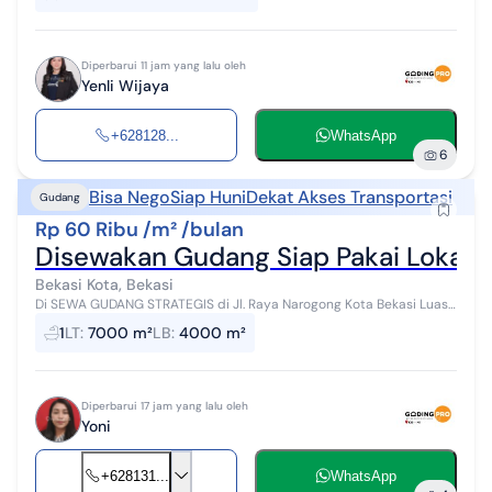
Diperbarui 11 jam yang lalu oleh
Yenli Wijaya
+628128...
WhatsApp
6
Bisa Nego
Siap Huni
Dekat Akses Transportasi
Gudang
Rp 60 Ribu /m² /bulan
Disewakan Gudang Siap Pakai Lokasi S
Bekasi Kota, Bekasi
Di SEWA GUDANG STRATEGIS di Jl. Raya Narogong Kota Bekasi Luas
tanah: 7000 m Luas Bengunan: 4000 m Status: SHM Tinggi Siling 9-
1
LT
:
7000 m²
LB
:
4000 m²
12 m Fasilitas: ...
Diperbarui 17 jam yang lalu oleh
Yoni
+628131...
WhatsApp