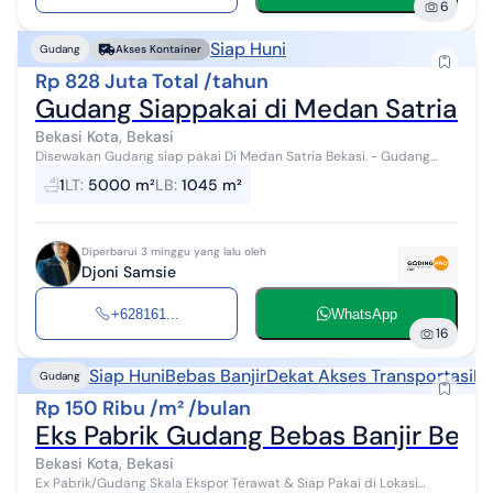
6
Siap Huni
Gudang
Akses Kontainer
Rp 828 Juta Total /tahun
Gudang Siappakai di Medan Satria Be
Bekasi Kota, Bekasi
Disewakan Gudang siap pakai Di Medan Satria Bekasi. - Gudang
luas bangunan: 1.045 m2 - Panjang : 36 m - Lebar : 32 m - Tinggi
1
LT
:
5000 m²
LB
:
1045 m²
atap pinggir : 7 ...
Diperbarui 3 minggu yang lalu oleh
Djoni Samsie
+628161...
WhatsApp
16
Siap Huni
Bebas Banjir
Dekat Akses Transportasi
De
Gudang
Rp 150 Ribu /m² /bulan
Eks Pabrik Gudang Bebas Banjir Beka
Bekasi Kota, Bekasi
Ex Pabrik/Gudang Skala Ekspor Terawat & Siap Pakai di Lokasi