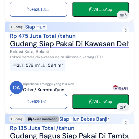
+628131...
WhatsApp
5
Siap Huni
Gudang
Rp 475 Juta Total /tahun
Gudang Siap Pakai Di Kawasan Delta 
Bekasi Kota, Bekasi
Lokasi berada dikawasan delta silicone cikarang OTH
2
LT
:
579 m²
LB
:
594 m²
Diperbarui 1 minggu yang lalu oleh
OA
Otha / Kurrota A'yun
+628151...
WhatsApp
6
Siap Huni
Bebas Banjir
Gudang
Akses Kontainer
Rp 135 Juta Total /tahun
Gudang Bagus Siap Pakai Di Tambun 