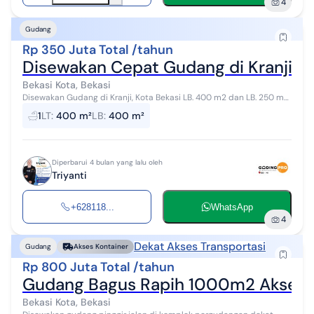
4
Gudang
Rp 350 Juta Total /tahun
Disewakan Cepat Gudang di Kranji B
Bekasi Kota, Bekasi
Disewakan Gudang di Kranji, Kota Bekasi LB. 400 m2 dan LB. 250 m2
LIstrik 6600 watt Air. Jet pump *HARGA 350 JT/TAHUN NEGO*
1
LT
:
400 m²
LB
:
400 m²
Belum termasuk pph pa...
Diperbarui 4 bulan yang lalu oleh
Triyanti
+628118...
WhatsApp
4
Dekat Akses Transportasi
Gudang
Akses Kontainer
Rp 800 Juta Total /tahun
Gudang Bagus Rapih 1000m2 Akses Ko
Bekasi Kota, Bekasi