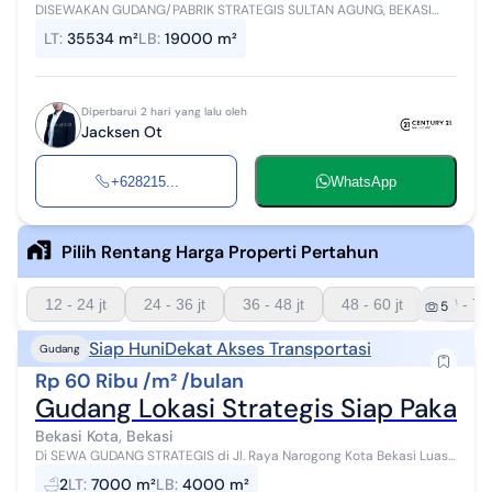
DISEWAKAN GUDANG/PABRIK STRATEGIS SULTAN AGUNG, BEKASI
BARAT Gudang/pabrik siap operasional di kawasan industri dengan
LT
:
35534 m²
LB
:
19000 m²
akses logistik terbaik, coc...
Diperbarui 2 hari yang lalu oleh
Jacksen Ot
+628215...
WhatsApp
Pilih Rentang Harga Properti Pertahun
12 - 24 jt
24 - 36 jt
36 - 48 jt
48 - 60 jt
60 - 72 
5
Siap Huni
Dekat Akses Transportasi
Gudang
Rp 60 Ribu /m² /bulan
Gudang Lokasi Strategis Siap Pakai d
Bekasi Kota, Bekasi
Di SEWA GUDANG STRATEGIS di Jl. Raya Narogong Kota Bekasi Luas
tanah: 7000 m Luas Bengunan: 4000 m Status: SHM Tinggi Siling 9-
2
LT
:
7000 m²
LB
:
4000 m²
12 m Fasilitas: ...