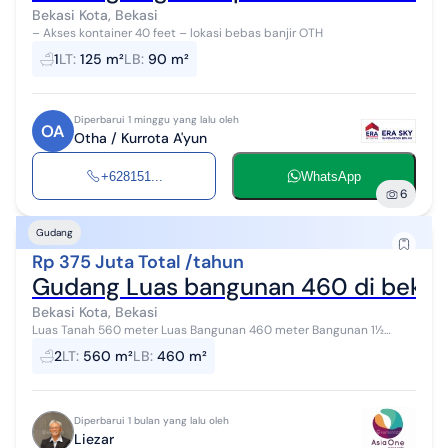
Bekasi Kota, Bekasi
– Akses kontainer 40 feet – lokasi bebas banjir OTH
1
LT
:
125 m²
LB
:
90 m²
Diperbarui 1 minggu yang lalu oleh
OA
Otha / Kurrota A'yun
+628151...
WhatsApp
6
Gudang
Rp 375 Juta Total /tahun
Gudang Luas bangunan 460 di bekas
Bekasi Kota, Bekasi
Luas Tanah 560 meter Luas Bangunan 460 meter Bangunan 1½
Lantai Listrik 33000 watt Kamar mandi 2 Ruang Kantor Hadap utara
2
LT
:
560 m²
LB
:
460 m²
AN-HI
Diperbarui 1 bulan yang lalu oleh
Liezar