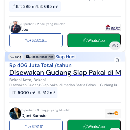
Mandi : 1 bh Ukuran Bangunan Lt 1 P 20m x L 12.5M T 4.30M Lt2 P 20m
1
LT
:
395 m²
LB
:
695 m²
x L 12.5M ...
Diperbarui 2 hari yang lalu oleh
Joe
+628216...
WhatsApp
5
Siap Huni
Gudang
Akses Kontainer
Rp 406 Juta Total /tahun
Disewakan Gudang Siap Pakai di Meda
Bekasi Kota, Bekasi
Disewakan Gudang Siap pakai di Medan Satria Bekasi - Gudang luas
: 512 m2 - Panjang : 32 m - Lebar : 16 m - Tinggi atap pinggir : 7 m -
LT
:
5000 m²
LB
:
512 m²
Tinggi at...
Diperbarui 3 minggu yang lalu oleh
Djoni Samsie
+628161...
WhatsApp