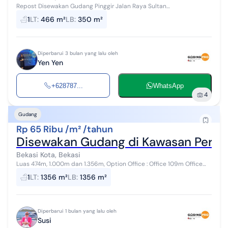
Repost Disewakan Gudang Pinggir Jalan Raya Sultan
Agung,Cakung,Jakarta timur . Lt. 466 m² Dimensi L.25 X P.18 Lb.350
1
LT
:
466 m²
LB
:
350 m²
m² Listrik 5500 & 1300 Wat...
Diperbarui 3 bulan yang lalu oleh
Yen Yen
+628787...
WhatsApp
4
Gudang
Rp 65 Ribu /m² /tahun
Disewakan Gudang di Kawasan Pergu
Bekasi Kota, Bekasi
Luas 474m, 1.000m dan 1.356m, Option Office : Office 109m Office
302 Listrik sesuai kebutuhan Parkir Luas Jaringan Gas PGN tersedia
1
LT
:
1356 m²
LB
:
1356 m²
Harga 65....
Diperbarui 1 bulan yang lalu oleh
Susi