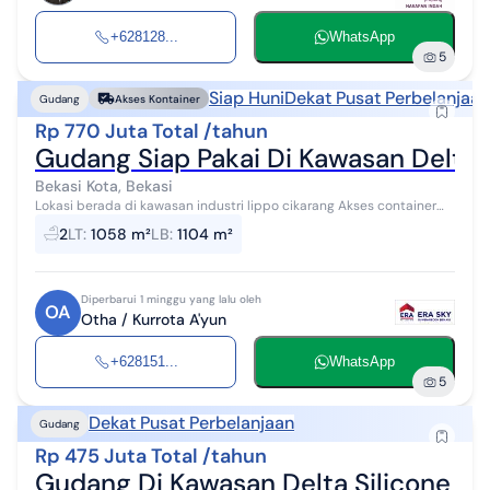
+628128...
WhatsApp
5
Siap Huni
Dekat Pusat Perbelanjaan
Gudang
Akses Kontainer
Rp 770 Juta Total /tahun
Gudang Siap Pakai Di Kawasan Delta 
Bekasi Kota, Bekasi
Lokasi berada di kawasan industri lippo cikarang Akses container
40 feet OTH
2
LT
:
1058 m²
LB
:
1104 m²
Diperbarui 1 minggu yang lalu oleh
OA
Otha / Kurrota A'yun
+628151...
WhatsApp
5
Dekat Pusat Perbelanjaan
Gudang
Rp 475 Juta Total /tahun
Gudang Di Kawasan Delta Silicone Ci