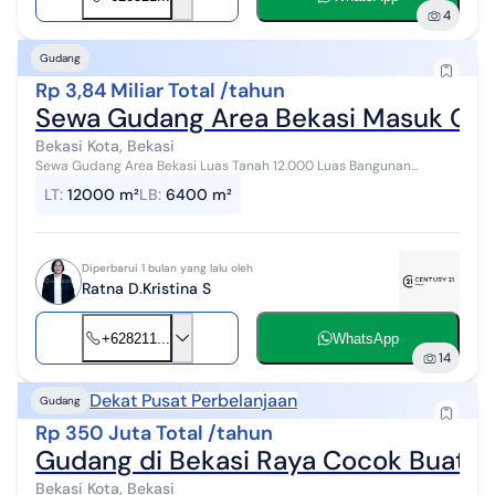
4
Gudang
Rp 3,84 Miliar Total /tahun
Sewa Gudang Area Bekasi Masuk Con
Bekasi Kota, Bekasi
Sewa Gudang Area Bekasi Luas Tanah 12.000 Luas Bangunan
6400M² Listrik 6000 Free Parkir 420meter Harga Gudang =
LT
:
12000 m²
LB
:
6400 m²
3.840.000.000/tahun nett #2922...
Diperbarui 1 bulan yang lalu oleh
Ratna D.Kristina S
+628211...
WhatsApp
14
Dekat Pusat Perbelanjaan
Gudang
Rp 350 Juta Total /tahun
Gudang di Bekasi Raya Cocok Buat S
Bekasi Kota, Bekasi