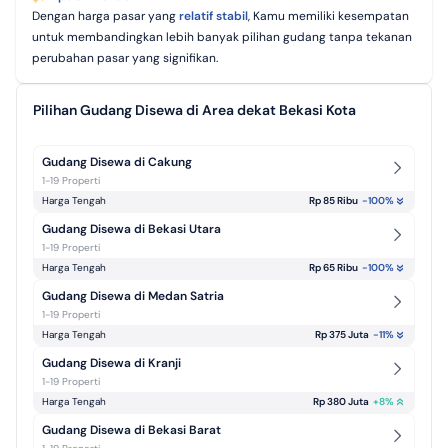
Dengan harga pasar yang
relatif stabil
, Kamu memiliki kesempatan
untuk membandingkan lebih banyak pilihan gudang tanpa tekanan
perubahan pasar yang signifikan.
Pilihan Gudang Disewa di Area dekat Bekasi Kota
Gudang Disewa di Cakung
1-19 Properti
Harga Tengah
Rp 85 Ribu
-100
%
Gudang Disewa di Bekasi Utara
1-19 Properti
Harga Tengah
Rp 65 Ribu
-100
%
Gudang Disewa di Medan Satria
1-19 Properti
Harga Tengah
Rp 375 Juta
-11
%
Gudang Disewa di Kranji
1-19 Properti
Harga Tengah
Rp 380 Juta
+
8
%
Gudang Disewa di Bekasi Barat