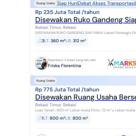
Siap Huni
Dekat Akses Transportasi
Ruang Usaha
Rp 235 Juta Total /tahun
Disewakan Ruko Gandeng Siap 
Bekasi Timur, Bekasi
DISEWAKAN RUKO GANDENG SIAP PAKAI Lokasi Strategis Pin
dari Stasiun Bekasi Timur Spesifikasi: Luas T...
3
LT
:
360 m²
LB
:
312 m²
Diperbarui 2 bulan yang lalu oleh
Friska Florentina
Ruang Usaha
Rp 775 Juta Total /tahun
Disewakan Ruang Usaha Berse
Bekasi Timur, Bekasi
Luas Tanah : 800 m² Lebar muka Pintu : 12 m² ± Lebar muka Kedalam : 22 m² ± Panjang Dalam : 25 m² ± Panjang
: 36 m² + Daya Listrik : 2200...
1
LT
:
800 m²
LB
:
800 m²