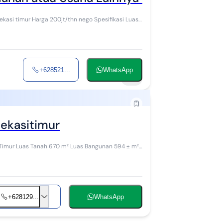
 Spesifikasi Luas
+628521...
WhatsApp
21
Bekasitimur
n 594 ± m²
+628129...
WhatsApp