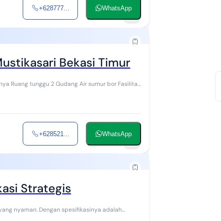
+628777...
WhatsApp
7
ustikasari Bekasi Timur
innya Ruang tunggu 2 Gudang Air sumur bor Fasilitas
+628521...
WhatsApp
7
asi Strategis