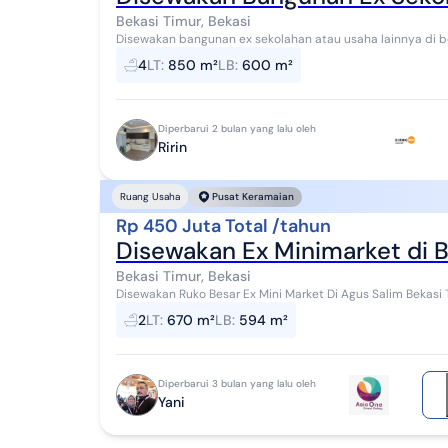
Bekasi Timur, Bekasi
Disewakan bangunan ex sekolahan atau usaha lainnya di bekasi timur Harga 200jt/thn nego
tanah 850 Luas bangunan 600 Listrik 5500...
4
LT
:
850 m²
LB
:
600 m²
Diperbarui 2 bulan yang lalu oleh
Ririn
Ruang Usaha
Pusat Keramaian
Rp 450 Juta Total /tahun
Disewakan Ex Minimarket di 
Bekasi Timur, Bekasi
Disewakan Ruko Besar Ex Mini Market Di Agus Salim Bekasi Timur Luas Tanah 670 m² Luas Banguna
Lebar Muka Ruko 24,5 m² Panjang Ruk...
2
LT
:
670 m²
LB
:
594 m²
Diperbarui 3 bulan yang lalu oleh
Yani