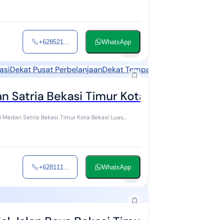
+628521...
WhatsApp
15
asi
Dekat Pusat Perbelanjaan
Dekat Tempat Ibadah
 Satria Bekasi Timur Kota Bekasi
+628111...
WhatsApp
3