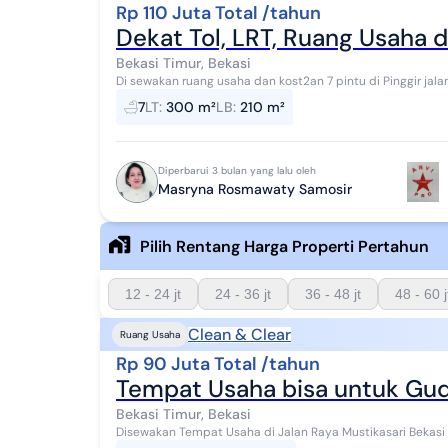
Rp 110 Juta Total /tahun
Dekat Tol, LRT, Ruang Usaha d
Bekasi Timur, Bekasi
Di sewakan ruang usaha dan kost2an 7 pintu di Pinggir jalan Raya Bekasi timur - Luas
1 ruang kantor 1kmr mandi...
7
LT
:
300 m²
LB
:
210 m²
Diperbarui 3 bulan yang lalu oleh
Masryna Rosmawaty Samosir
Pilih Rentang Harga Properti Pertahun
12 - 24 jt
24 - 36 jt
36 - 48 jt
48 - 60 j
Clean & Clear
Ruang Usaha
Rp 90 Juta Total /tahun
Tempat Usaha bisa untuk Gud
Bekasi Timur, Bekasi
Disewakan Tempat Usaha di Jalan Raya Mustikasari Bekasi