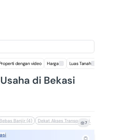
Properti dengan video
Harga
Luas Tanah
Luas Bangunan
Usaha di Bekasi
Bebas Banjir (4)
Dekat Akses Transportasi (4)
Clean & Clear (2)
7
asi