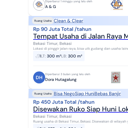
Diperbarui 1 minggu yang lalu oleh
A & G
Clean & Clear
Ruang Usaha
Rp 90 Juta Total /tahun
Tempat Usaha di Jalan Raya M
Bekasi Timur, Bekasi
Lokasi di pinggir jalan raya, bisa utk gudang dan usaha la
: - alat steam hidrolik tipe x 2 uni...
1
LT
:
300 m²
LB
:
300 m²
Diperbarui 3 bulan yang lalu oleh
DH
Dora Hutagalung
Bisa Nego
Siap Huni
Bebas Banjir
Ruang Usaha
Rp 450 Juta Total /tahun
Disewakan Ruko Siap Huni Lok
Bekasi Timur, Bekasi
Ruang usaha di Bekasi Timur, Bekasi. Disewakan di wilayah yang nyaman. Dengan spesifikasinya adalah
sebagai berikut: - Kamar Mandi: 2 - Sertif...