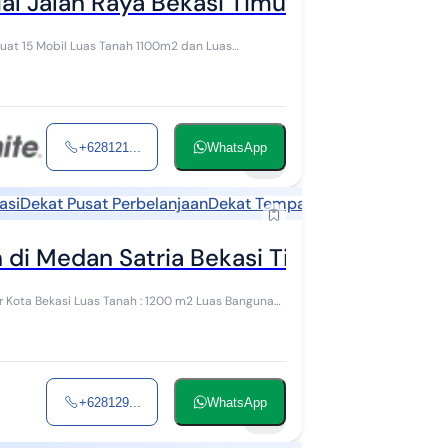
al Jalan Raya Bekasi Timur Cocok untu
Muat 15 Mobil Luas Tanah 1100m2 dan Luas
+628121...
WhatsApp
12
asi
Dekat Pusat Perbelanjaan
Dekat Tempat Ibadah
di Medan Satria Bekasi Timur Kota Beka
 m2 Luas Bangunan :
+628129...
WhatsApp
15