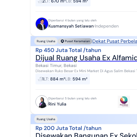
2
LT
:
670 m²
LB
:
594 m²
Diperbarui 4 bulan yang lalu oleh
Kusmansyah Setiawan
Independen
Dekat Pusat Perbel
Ruang Usaha
Pusat Keramaian
Rp 450 Juta Total /tahun
Dijual Ruang Usaha Ex Alfami
Bekasi Timur, Bekasi
Disewakan Ruko Besar Ex Mini Market Di Agus Salim Bekasi Timur Luas Tanah 884 ± m² Luas Bangu
Lebar Muka Ruko 24,5 m² Panjang Ruk...
1
LT
:
884 m²
LB
:
594 m²
Diperbarui 5 bulan yang lalu oleh
Rini Yulia
Ruang Usaha
Rp 200 Juta Total /tahun
Disewakan Bangunan Ex Sekol