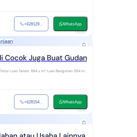
+628129...
WhatsApp
14
anjaan
di Cocok Juga Buat Gudang di Agus Salim
nan 594 m²
+628154...
WhatsApp
7
ahan atau Usaha Lainnya di Bekasi Timu