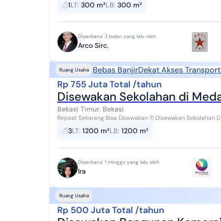
Spesifikasi: - LT : 300m² (P 20m x L 15) - Rua...
1
LT
:
300 m²
LB
:
300 m²
Diperbarui 3 bulan yang lalu oleh
Arco Sirc.
Bebas Banjir
Dekat Akses Transport
Ruang Usaha
Rp 755 Juta Total /tahun
Disewakan Sekolahan di Medan
Bekasi Timur, Bekasi
Repost Sekarang Bisa Disewakan !!! Disewakan Sekolahan Di Medan Satria Bekasi Timur Kota Bekasi Luas
Tanah : 1200 m2 Luas Bangunan : 1200 m2 ± ...
3
LT
:
1200 m²
LB
:
1200 m²
Diperbarui 1 minggu yang lalu oleh
Ira
Ruang Usaha
Rp 500 Juta Total /tahun