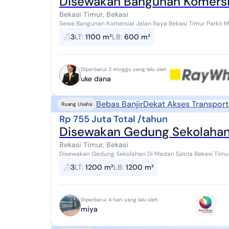
Disewakan Bangunan Komersi
Bekasi Timur, Bekasi
Sewa Bangunan Komersial Jalan Raya Bekasi Timur Parkir 
Bangunan 600m2, Lebar muka 25 meter. Cocok untuk SH...
3
LT
:
1100 m²
LB
:
600 m²
Diperbarui 3 minggu yang lalu oleh
uke dana
Bebas Banjir
Dekat Akses Transport
Ruang Usaha
Rp 755 Juta Total /tahun
Disewakan Gedung Sekolahan 
Bekasi Timur, Bekasi
Disewakan Gedung Sekolahan Di Medan Satria Bekasi Timur Kota Bekasi Luas Tanah : 1200
1200 m2 ± 3 Lantai Jumlah Ruang : 19 Ka...
3
LT
:
1200 m²
LB
:
1200 m²
Diperbarui 4 hari yang lalu oleh
miya