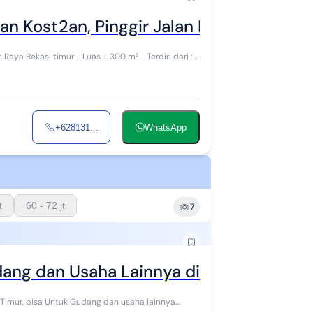
an Kost2an, Pinggir Jalan Raya
 ± 300 m² - Terdiri dari : -
+628131...
WhatsApp
t
60 - 72 jt
7
ang dan Usaha Lainnya di Bekasi Timur
 Timur, bisa Untuk Gudang dan usaha lainnya