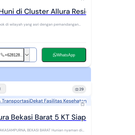
uni di Cluster Allura Residence Caman 
+628128...
WhatsApp
t
29
 Transportasi
Dekat Fasilitas Kesehatan
ra Bekasi Barat 5 KT Siap Huni
, BEKASI BARAT Hunian nyaman di