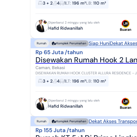
kawasan premium Bekasi Barat. Cocok untuk keluarga bes...
3 + 2
4
1
LT
:
196 m²
LB
:
110 m²
Diperbarui 2 minggu yang lalu oleh
Hafid Ridwanillah
Siap Huni
Dekat Akses
Rumah
Komplek Perumahan
Rp 65 Juta /tahun
Disewakan Rumah Hook 2 Lant
Caman, Bekasi
DISEWAKAN RUMAH HOOK CLUSTER ALLURA RESIDENCE - JAKASAMPURNA
kawasan premium Bekasi Barat. Cocok untuk keluarga bes...
3 + 2
4
1
LT
:
196 m²
LB
:
110 m²
Diperbarui 2 minggu yang lalu oleh
Hafid Ridwanillah
Dekat Akses Transpor
Rumah
Komplek Perumahan
Rp 155 Juta /tahun