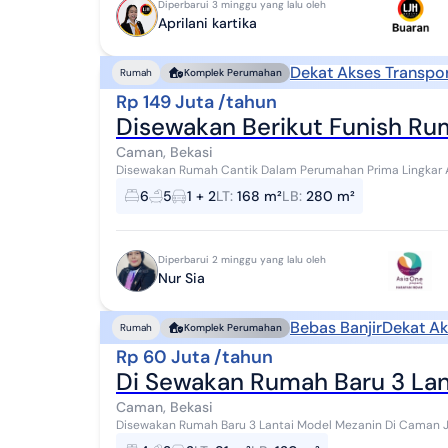
Diperbarui 3 minggu yang lalu oleh
Aprilani kartika
Dekat Akses Transpor
Rumah
Komplek Perumahan
Rp 149 Juta /tahun
Disewakan Berikut Funish R
Caman, Bekasi
Disewakan Rumah Cantik Dalam Perumahan Prima Lingkar Asri, Jatibening, Be
168m2 Luas Bangunan 280m2 kamar tidur 5 bu...
6
5
1 + 2
LT
:
168 m²
LB
:
280 m²
Diperbarui 2 minggu yang lalu oleh
Nur Sia
Bebas Banjir
Dekat Ak
Rumah
Komplek Perumahan
Rp 60 Juta /tahun
Di Sewakan Rumah Baru 3 La
Caman, Bekasi
Disewakan Rumah Baru 3 Lantai Model Mezanin Di Caman Jakasampurna Bekasi S
LT.91 M² (7 x13) - LB.120 M² - KT. 3 - K...