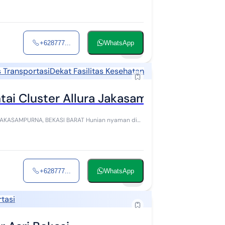
+628777...
WhatsApp
29
 Transportasi
Dekat Fasilitas Kesehatan
ai Cluster Allura Jakasampurna Bekasi 
, BEKASI BARAT Hunian nyaman di
+628777...
WhatsApp
16
tasi