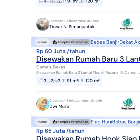
4
3
2
LT
:
91 m²
LB
:
120 m²
Diperbarui 2 bulan yang lalu oleh
Tionar N. Simanjuntak
Bebas Banjir
Dekat Ak
Rumah
Komplek Perumahan
Rp 60 Juta /tahun
Disewakan Rumah Baru 3 Lan
Caman, Bekasi
Disewakan Rumah Baru 3 Lantai Model Mezanin Di Caman Jakasampurna Bekasi. S
LT.91 M² (7 x13) - LB.120 M² - KT. 3 - ...
3
2
2
LT
:
91 m²
LB
:
120 m²
Diperbarui 3 minggu yang lalu oleh
Dwi Murti
Siap Huni
Bebas Banji
Rumah
Komplek Perumahan
Rp 65 Juta /tahun
Disewakan Rumah Hook Siap H