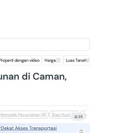
Properti dengan video
Harga
Luas Tanah
Luas Bangunan
nan di Caman,
Komplek Perumahan (8)
Siap Huni (4)
Bebas Banjir (4)
Dekat F
23
r
Dekat Akses Transportasi