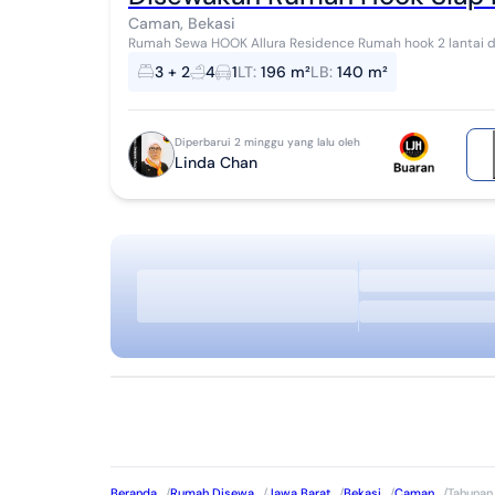
Caman, Bekasi
Rumah Sewa HOOK Allura Residence Rumah hook 2 lantai di Caman, Bekasi. Disewaka
yang asri dengan pemandangan Lokasi dipusat...
3 + 2
4
1
LT
:
196 m²
LB
:
140 m²
Diperbarui 2 minggu yang lalu oleh
Linda Chan
Beranda
/
Rumah Disewa
/
Jawa Barat
/
Bekasi
/
Caman
/
Tahunan