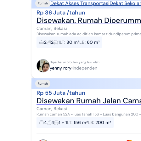
Dekat Akses Transportasi
Dekat Sekola
Rumah
Rp 36 Juta /tahun
Disewakan. Rumah Dioerummpr
Caman, Bekasi
Disewakan. rumah ada ac ditiap kamar tidur diperum.prima l
lokasi sangat strategis..dekat stasiun ...
2
2
1
LT
:
80 m²
LB
:
60 m²
Diperbarui 5 bulan yang lalu oleh
yenny rory
Independen
Rumah
Rp 55 Juta /tahun
Disewakan Rumah Jalan Caman
Caman, Bekasi
Rumah caman 52A - luas tanah 156 - Luas bangunan 200 - L
tidur 4 - Kamar mandi 4 Deposit 5juta Harga se...
4
4
1 + 1
LT
:
156 m²
LB
:
200 m²