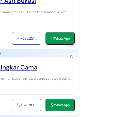
r Asri Bekasi
+628128...
WhatsApp
5
h
Lingkar Cama
 caman jatibening lokasi sangat strategis tidak
+628780...
WhatsApp
5