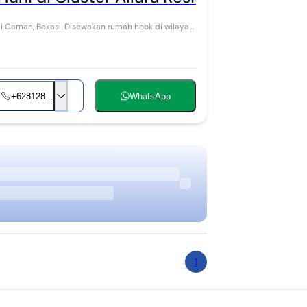
n rumah hook di wilayah
+628128...
WhatsApp
1