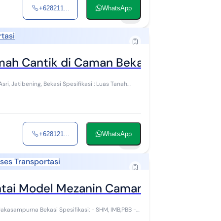
+628211...
WhatsApp
15
tasi
umah Cantik di Caman Bekasi Rumah Bag
kasi Spesifikasi : Luas Tanah
+628121...
WhatsApp
24
ses Transportasi
ntai Model Mezanin Caman Jati Sampurm
pesifikasi: - SHM, IMB,PBB -