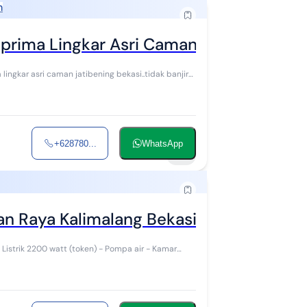
h
ima Lingkar Asri Caman Jatibening Be
ingkar asri caman jatibening bekasi..tidak banjir
+628780...
WhatsApp
18
 Raya Kalimalang Bekasi Barat
istrik 2200 watt (token) - Pompa air - Kamar