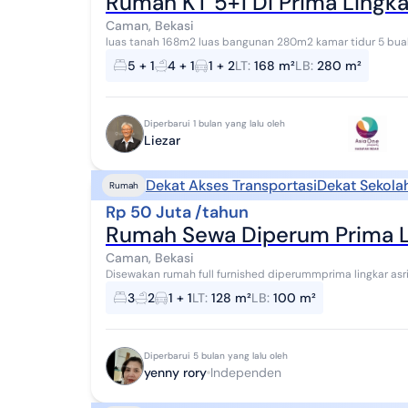
Rumah KT 5+1 Di Prima Lingka
Caman, Bekasi
luas tanah 168m2 luas bangunan 280m2 kamar tidur 5 buah Kamar tidur ART 1 buah kamar mandi 4 buah
Kamar mandi ART1 buah Gudang 1 buah hadap Utara...
5 + 1
4 + 1
1 + 2
LT
:
168 m²
LB
:
280 m²
Diperbarui 1 bulan yang lalu oleh
Liezar
Dekat Akses Transportasi
Dekat Sekola
Rumah
Rp 50 Juta /tahun
Rumah Sewa Diperum Prima 
Caman, Bekasi
Disewakan rumah full furnished diperummprima lingkar asri
banjir..dekat stasiun LRT Cikunir 1 dn dek...
3
2
1 + 1
LT
:
128 m²
LB
:
100 m²
Diperbarui 5 bulan yang lalu oleh
yenny rory
Independen