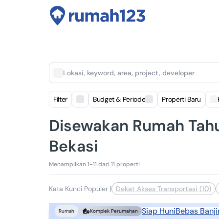
Lokasi, keyword, area, project, developer
Filter
Budget & Periode
Properti Baru
Disewakan Rumah Tahu
Bekasi
Menampilkan 1-11 dari 11 properti
Kata Kunci Populer
|
Dekat Akses Transportasi (10)
Siap Huni
Bebas Banji
Rumah
Komplek Perumahan