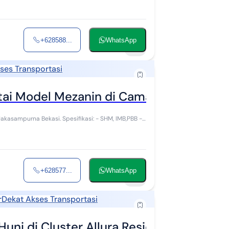
+628588...
WhatsApp
15
ses Transportasi
tai Model Mezanin di Caman Jakasampur
pesifikasi: - SHM, IMB,PBB -
+628577...
WhatsApp
10
r
Dekat Akses Transportasi
uni di Cluster Allura Residence Caman 