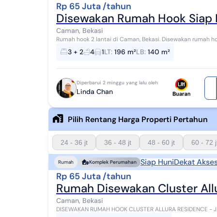
Rp 65 Juta /tahun
Disewakan Rumah Hook Siap H
Caman, Bekasi
Rumah hook 2 lantai di Caman, Bekasi. Disewakan rumah hook di wilayah yang asri dengan pemandangan
Lokasi dipusat kota. Properti 2 lantai ini bera...
3 + 2
4
1
LT
:
196 m²
LB
:
140 m²
Diperbarui 2 minggu yang lalu oleh
Linda Chan
Pilih Rentang Harga Properti Pertahun
24 - 36 jt
36 - 48 jt
48 - 60 jt
60 - 72 j
Siap Huni
Dekat Akses
Rumah
Komplek Perumahan
Rp 65 Juta /tahun
Rumah Disewakan Cluster Allu
Caman, Bekasi
DISEWAKAN RUMAH HOOK CLUSTER ALLURA RESIDENCE - JAKASAMPURNA