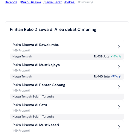
Beranda
/
Ruko Disewa
/
Jawa Barat
/
Bekasi
/
Cimuning
Pilihan Ruko Disewa di Area dekat Cimuning
Ruko Disewa di Rawalumbu
1-19 Properti
Harga Tengah
Rp 138 Juta
+
14
%
Ruko Disewa di Mustikajaya
1-19 Properti
Harga Tengah
Rp 140 Juta
-7.1
%
Ruko Disewa di Bantar Gebang
1-19 Properti
Harga Tengah Belum Tersedia
Ruko Disewa di Setu
1-19 Properti
Harga Tengah Belum Tersedia
Ruko Disewa di Mustikasari
1-19 Properti