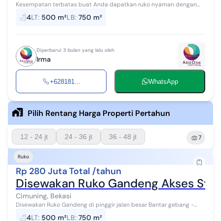
Kesempatan terbatas buat Anda dapatkan ruko nyaman dengan
return investasi tinggi di Cimuning, Bekasi. Ruko ini menawarkan
4
LT
:
500 m²
LB
:
750 m²
lokasi yang strategis s...
Diperbarui 3 bulan yang lalu oleh
Irma
+628181...
WhatsApp
Pilih Rentang Harga Properti Pertahun
12 - 24 jt
24 - 36 jt
36 - 48 jt
7
Ruko
Rp 280 Juta Total /tahun
Disewakan Ruko Gandeng Akses Strat
Cimuning, Bekasi
Disewakan Ruko Gandeng di pinggir jalan besar Bantar gebang -
Setu, Cimuning, Mustikajaya Bekasi Luas Tanah: 500.m Luas
4
LT
:
500 m²
LB
:
750 m²
Bangunan :750.m² Banguna...