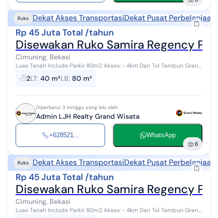
Dekat Akses Transportasi
Dekat Pusat Perbelanjaan
Ruko
Rp 45 Juta Total /tahun
Disewakan Ruko Samira Regency Ping
Cimuning, Bekasi
Luas Tanah Include Parkir 80m2 Akses: - 4km Dari Tol Tambun Grand
Wisata - 3,4km dari Mal Living World Grand Wisata - 5,2km Pasar
2
LT
:
40 m²
LB
:
80 m²
Modern Grand ...
Diperbarui 3 minggu yang lalu oleh
Admin LJH Realty Grand Wisata
+628521...
WhatsApp
6
Dekat Akses Transportasi
Dekat Pusat Perbelanjaan
Ruko
Rp 45 Juta Total /tahun
Disewakan Ruko Samira Regency Ping
Cimuning, Bekasi
Luas Tanah Include Parkir 80m2 Akses: - 4km Dari Tol Tambun Grand
Wisata - 3,4km dari Mal Living World Grand Wisata - 5,2km Pasar