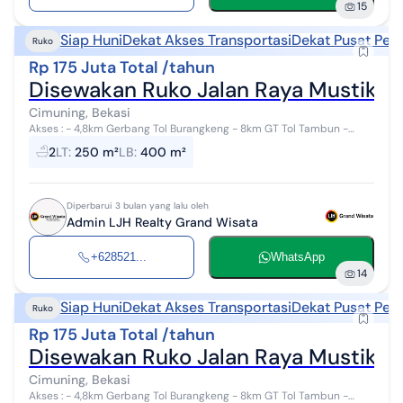
15
Siap Huni
Dekat Akses Transportasi
Dekat Pusat Per
Ruko
Rp 175 Juta Total /tahun
Disewakan Ruko Jalan Raya Mustikaja
Cimuning, Bekasi
Akses : - 4,8km Gerbang Tol Burangkeng - 8km GT Tol Tambun -
4,1km Rumah Sakit Permata Bekasi - 6,8km Sekolah Tinggi
2
LT
:
250 m²
LB
:
400 m²
Transportasi Darat - 7,2km Kam...
Diperbarui 3 bulan yang lalu oleh
Admin LJH Realty Grand Wisata
+628521...
WhatsApp
14
Siap Huni
Dekat Akses Transportasi
Dekat Pusat Per
Ruko
Rp 175 Juta Total /tahun
Disewakan Ruko Jalan Raya Mustikaja
Cimuning, Bekasi
Akses : - 4,8km Gerbang Tol Burangkeng - 8km GT Tol Tambun -