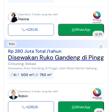
Diperbarui 3 bulan yang lalu oleh
Hanna
+628136...
WhatsApp
25
Ruko
Rp 280 Juta Total /tahun
Disewakan Ruko Gandeng di Pinggir 
Cimuning, Bekasi
Disewakan Ruko Gandeng di Pinggir Jalan Besar Bantar Gebang
Setu, Cimuning, Mustikajaya Bekasi Luas Tanah: 500.m Luas
4
LT
:
500 m²
LB
:
750 m²
Bangunan :750.m² Bangunan ...
Diperbarui 3 bulan yang lalu oleh
Robin
+628528...
WhatsApp
6