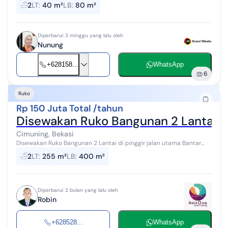
2
LT
:
40 m²
LB
:
80 m²
Modern Grand ...
Diperbarui 3 minggu yang lalu oleh
Nunung
+628158...
WhatsApp
6
Ruko
Rp 150 Juta Total /tahun
Disewakan Ruko Bangunan 2 Lantai di
Cimuning, Bekasi
Disewakan Ruko Bangunan 2 Lantai di pinggir jalan utama Bantar
gebang - Setu Cimuning, Mustikajaya Spesifikasi Luas Tanah: 255.m²
2
LT
:
255 m²
LB
:
400 m²
Luas Bangunan...
Diperbarui 2 bulan yang lalu oleh
Robin
+628528...
WhatsApp