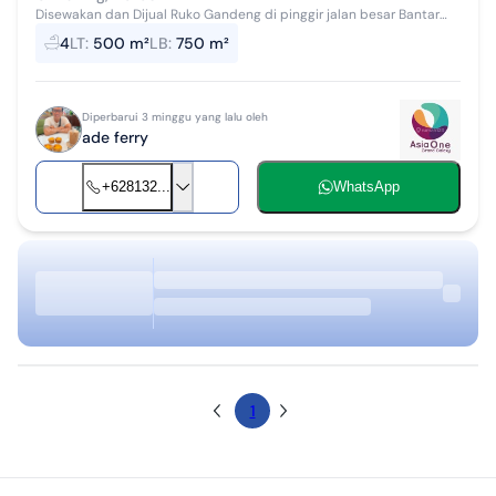
Disewakan dan Dijual Ruko Gandeng di pinggir jalan besar Bantar
gebang - Setu, Cimuning, Mustikajaya Bekasi Luas Tanah: 500.m
4
LT
:
500 m²
LB
:
750 m²
Luas Bangunan :750....
Diperbarui 3 minggu yang lalu oleh
ade ferry
+628132...
WhatsApp
1