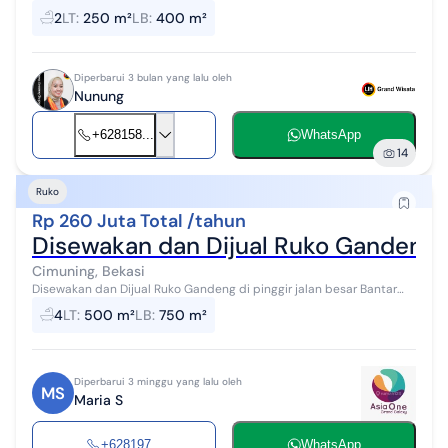
4,1km Rumah Sakit Permata Bekasi - 6,8km Sekolah Tinggi
2
LT
:
250 m²
LB
:
400 m²
Transportasi Darat - 7,2km Kam...
Diperbarui 3 bulan yang lalu oleh
Nunung
+628158...
WhatsApp
14
Ruko
Rp 260 Juta Total /tahun
Disewakan dan Dijual Ruko Gandeng d
Cimuning, Bekasi
Disewakan dan Dijual Ruko Gandeng di pinggir jalan besar Bantar
gebang - Setu, Cimuning, Mustikajaya Bekasi Luas Tanah: 500.m
4
LT
:
500 m²
LB
:
750 m²
Luas Bangunan :750....
Diperbarui 3 minggu yang lalu oleh
MS
Maria S
+628197...
WhatsApp