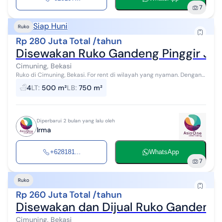
7
Siap Huni
Ruko
Rp 280 Juta Total /tahun
Disewakan Ruko Gandeng Pinggir Jal
Cimuning, Bekasi
Ruko di Cimuning, Bekasi. For rent di wilayah yang nyaman. Dengan
kategorinya adalah sebagai berikut: - Kamar Mandi: 4 - Sertifikat:
4
LT
:
500 m²
LB
:
750 m²
SHM - Ser...
Diperbarui 2 bulan yang lalu oleh
Irma
+628181...
WhatsApp
7
Ruko
Rp 260 Juta Total /tahun
Disewakan dan Dijual Ruko Gandeng d
Cimuning, Bekasi