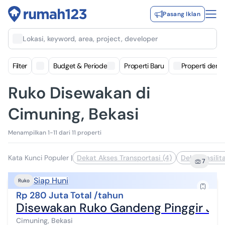
Pasang Iklan
Lokasi, keyword, area, project, developer
Filter
Budget & Periode
Properti Baru
Properti deng
Ruko Disewakan di
Cimuning, Bekasi
Menampilkan 1-11 dari 11 properti
Kata Kunci Populer
|
Dekat Akses Transportasi (4)
Dekat Fasilit
7
Siap Huni
Ruko
Rp 280 Juta Total /tahun
Disewakan Ruko Gandeng Pinggir Jal
Cimuning, Bekasi