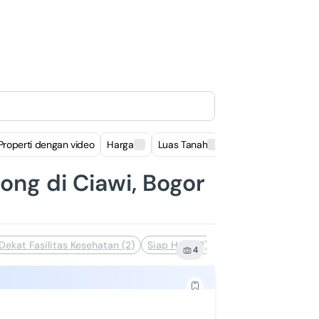
Properti dengan video
Harga
Luas Tanah
Luas Bangunan
ong di Ciawi, Bogor
Dekat Fasilitas Kesehatan (2)
Siap Huni (2)
Cocok untuk kost (1)
4