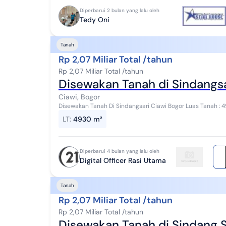
Diperbarui 2 bulan yang lalu oleh
Tedy Oni
Tanah
Rp 2,07 Miliar Total /tahun
Rp 2,07 Miliar Total /tahun
Disewakan Tanah di Sindangsa
Ciawi, Bogor
Disewakan Tanah Di Sindangsari Ciawi Bogor Luas Tanah : 4930 m2 Sertifikat : Hak Milik Untuk informasi
selanjutnya silakan langsung menghubungi k...
LT
:
4930 m²
Diperbarui 4 bulan yang lalu oleh
Digital Officer Rasi Utama
Tanah
Rp 2,07 Miliar Total /tahun
Rp 2,07 Miliar Total /tahun
Disewakan Tanah di Sindang S