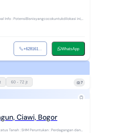
+628161...
WhatsApp
t
60 - 72 jt
7
gun, Ciawi, Bogor
 Status Tanah : SHM Peruntukan : Perdagangan dan