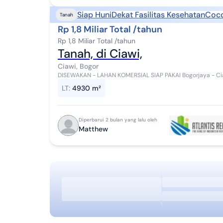
Siap Huni
Dekat Fasilitas Kesehatan
Coco
Tanah
Rp 1,8 Miliar Total /tahun
Rp 1,8 Miliar Total /tahun
Tanah, di Ciawi,
Ciawi, Bogor
DISEWAKAN - LAHAN KOMERSIAL SIAP PAKAI Bogorjaya - Ciawi, Kota Bogor Jalan Raya Wangun - Akses utama
kawasan strategis ⸻ Luas Tanah: 4.930...
LT
:
4930 m²
Diperbarui 2 bulan yang lalu oleh
Matthew