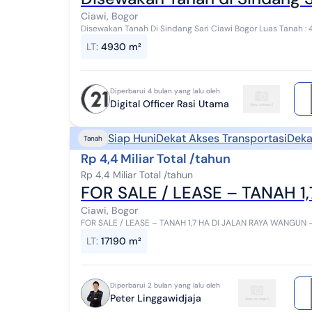
Ciawi, Bogor
Disewakan Tanah Di Sindang Sari Ciawi Bogor Luas Tanah : 4930 m2 Sertifikat : Hak Milik Untuk informasi
selanjutnya silakan langsung menghubungi ...
LT
:
4930 m²
Diperbarui 4 bulan yang lalu oleh
Digital Officer Rasi Utama
Siap Huni
Dekat Akses Transportasi
Deka
Tanah
Rp 4,4 Miliar Total /tahun
Rp 4,4 Miliar Total /tahun
FOR SALE / LEASE – TANAH 1
Ciawi, Bogor
FOR SALE / LEASE – TANAH 1,7 HA DI JALAN RAYA WANGUN – 
Keunggulan Utama: Lahan besar dengan leb...
LT
:
17190 m²
Diperbarui 2 bulan yang lalu oleh
Peter Linggawidjaja