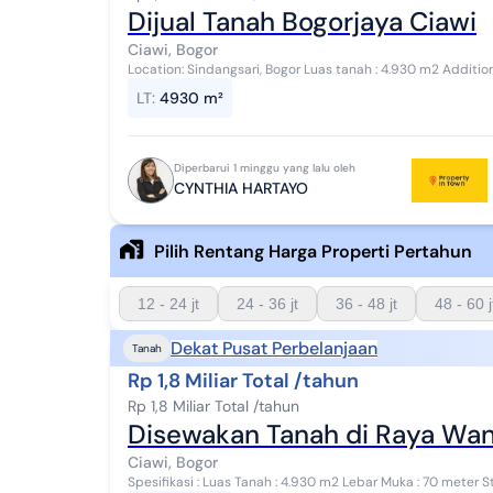
Dijual Tanah Bogorjaya Ciawi
Ciawi, Bogor
Location: Sindangsari, Bogor Luas tanah : 4.930 m2 Additional Info : PotensiBisnisyangcocokuntukdilokasi ini,
antaralain: A.MiniMallwithcinema ...
LT
:
4930 m²
Diperbarui 1 minggu yang lalu oleh
CYNTHIA HARTAYO
Pilih Rentang Harga Properti Pertahun
12 - 24 jt
24 - 36 jt
36 - 48 jt
48 - 60 j
Dekat Pusat Perbelanjaan
Tanah
Rp 1,8 Miliar Total /tahun
Rp 1,8 Miliar Total /tahun
Disewakan Tanah di Raya Wan
Ciawi, Bogor
Spesifikasi : Luas Tanah : 4.930 m2 Lebar Muka : 70 meter