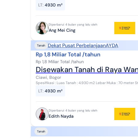
Jasa Potensi Bisnis yang cocok untuk di ...
LT
:
4930 m²
Diperbarui 4 bulan yang lalu oleh
Ang Mei Cing
Dekat Pusat Perbelanjaan
AYDA
Tanah
Rp 1,8 Miliar Total /tahun
Rp 1,8 Miliar Total /tahun
Disewakan Tanah di Raya Wan
Ciawi, Bogor
Spesifikasi : Luas Tanah : 4.930 m2 Lebar Muka : 70 meter
Jasa Potensi Bisnis yang cocok untuk di ...
LT
:
4930 m²
Diperbarui 4 bulan yang lalu oleh
Edith Nayda
Tanah