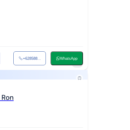
+628588...
WhatsApp
2
, Ron