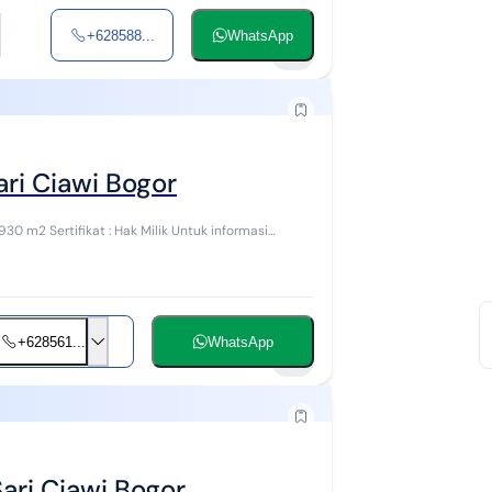
+628588...
WhatsApp
5
ri Ciawi Bogor
+628561...
WhatsApp
5
ari Ciawi Bogor