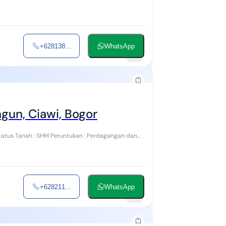
+628138...
WhatsApp
7
gun, Ciawi, Bogor
 Status Tanah : SHM Peruntukan : Perdagangan dan
+628211...
WhatsApp
3