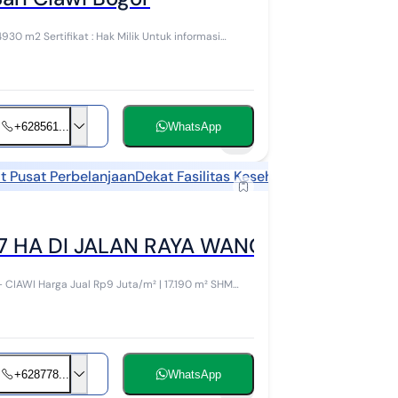
+628561...
WhatsApp
5
t Pusat Perbelanjaan
Dekat Fasilitas Kesehatan
Cocok untuk 
,7 HA DI JALAN RAYA WANGUN – CIAWI
CIAWI Harga Jual Rp9 Juta/m² | 17.190 m² SHM
+628778...
WhatsApp
9