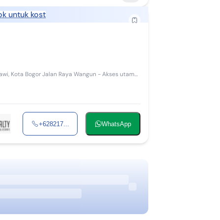
k untuk kost
+628217...
WhatsApp