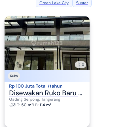
Green Lake City
Sunter
3
Ruko
Rp 100 Juta Total /tahun
Disewakan Ruko Baru Sorrento Grande West 3 Lantai 100 Juta
Gading Serpong, Tangerang
3
LT
:
50 m²
LB
:
114 m²