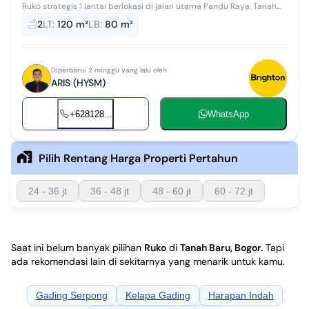
Ruko strategis 1 lantai berlokasi di jalan utama Pandu Raya, Tanah
Baru, Bogor Utara. Dengan LT 120m² dan LB 80m², dilengkapi 1 kamar
2
LT
:
120 m²
LB
:
80 m²
tidur, 2 ka...
Diperbarui 2 minggu yang lalu oleh
ARIS (HYSM)
+628128...
WhatsApp
Pilih Rentang Harga Properti Pertahun
24 - 36 jt
36 - 48 jt
48 - 60 jt
60 - 72 jt
Saat ini belum banyak pilihan
Ruko
di
Tanah Baru, Bogor
.
Tapi
ada rekomendasi lain di sekitarnya yang menarik untuk kamu.
Gading Serpong
Kelapa Gading
Harapan Indah