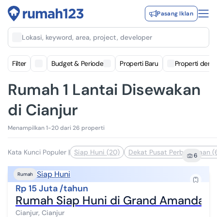
Pasang Iklan
Lokasi, keyword, area, project, developer
Filter
Budget & Periode
Properti Baru
Properti deng
Rumah 1 Lantai Disewakan
di Cianjur
Menampilkan 1-20 dari 26 properti
Kata Kunci Populer
|
Siap Huni (20)
Dekat Pusat Perbelanjaan (
6
Siap Huni
Rumah
Rp 15 Juta /tahun
Rumah Siap Huni di Grand Amanda Ci
Cianjur, Cianjur