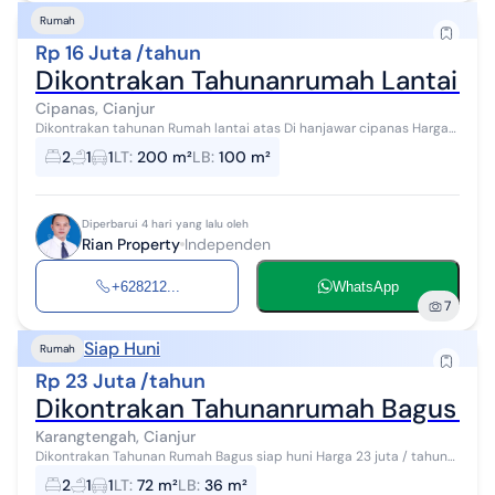
Rumah
Rp 16 Juta /tahun
Dikontrakan Tahunanrumah Lantai At
Cipanas, Cianjur
Dikontrakan tahunan Rumah lantai atas Di hanjawar cipanas Harga
16 jt / tahun WA: 0821xxxxxxxx Cocok dihuni Cocok jd tempat usaha
2
1
1
LT
:
200 m²
LB
:
100 m²
Halaman luas Ka...
Diperbarui 4 hari yang lalu oleh
Rian Property
Independen
+628212...
WhatsApp
7
Siap Huni
Rumah
Rp 23 Juta /tahun
Dikontrakan Tahunanrumah Bagus Si
Karangtengah, Cianjur
Dikontrakan Tahunan Rumah Bagus siap huni Harga 23 juta / tahun
WA: 0821xxxxxxxx Kamar tidur 2 Kamar mandi 1 Dapur Carpot Ruang
2
1
1
LT
:
72 m²
LB
:
36 m²
tamu #kontrakanc...