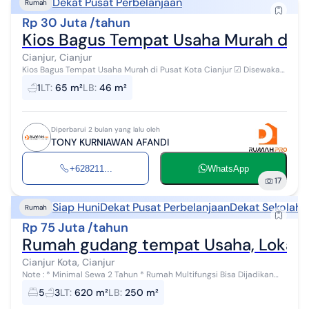
Dekat Pusat Perbelanjaan
Rumah
Rp 30 Juta /tahun
Kios Bagus Tempat Usaha Murah di Pus
Cianjur, Cianjur
Kios Bagus Tempat Usaha Murah di Pusat Kota Cianjur ☑ Disewakan
15 Juta / 6 Bulan ☑ ☑ 30 Juta / Tahun ☑ · Lokasi sangat strategis ·
1
LT
:
65 m²
LB
:
46 m²
Tem...
Diperbarui 2 bulan yang lalu oleh
TONY KURNIAWAN AFANDI
+628211...
WhatsApp
17
Siap Huni
Dekat Pusat Perbelanjaan
Dekat Sekolah
D
Rumah
Rp 75 Juta /tahun
Rumah gudang tempat Usaha, Lokasi 
Cianjur Kota, Cianjur
Note : * Minimal Sewa 2 Tahun * Rumah Multifungsi Bisa Dijadikan
(Hunian, Mess Karyawan, Gudang, Tempat Usaha, Parkiran) Fasilitas :
5
3
LT
:
620 m²
LB
:
250 m²
Ruang Tamu -...