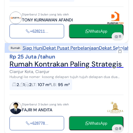
Diperbarui 2 bulan yang lalu oleh
TONY KURNIAWAN AFANDI
+628211...
WhatsApp
11
Siap Huni
Dekat Pusat Perbelanjaan
Dekat Sekolah
D
Rumah
Rp 25 Juta /tahun
Rumah Kontrakan Paling Strategis di
Cianjur Kota, Cianjur
Hubungi ke nomer : kosong delapan tujuh tujuh delapan dua dua
dua dua tiga delapan tujuh Fasilitas : - LT : 107m2 - Kamar tidur 2 -
2
1
2
LT
:
107 m²
LB
:
95 m²
kamar mandi 1 -...
Diperbarui 3 bulan yang lalu oleh
FAJRI M ANDITA
+628778...
WhatsApp
8