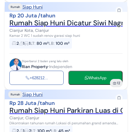
Siap Huni
Rumah
Rp 20 Juta /tahun
Rumah Siap Huni Dicatur Siwi Nagrak
Cianjur Kota, Cianjur
Kamar 2 WC 1 sudah renov garasi siap huni
2
1
1
LT
:
80 m²
LB
:
100 m²
Diperbarui 2 bulan yang lalu oleh
Rian Property
Independen
+628212...
WhatsApp
12
Siap Huni
Rumah
Rp 28 Juta /tahun
Rumah Siap Huni Parkiran Luas di Cia
Cianjur, Cianjur
Dikontrakan tahunan rumah Lokasi di perumahan grand amanda
cianjur 2 kamar tidur 1 kamar mandi Parkiran luas Ada rooftop Ada
2
1
2
LT
:
100 m²
LB
:
45 m²