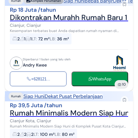
Siap Huni
Bebas Banjir
Dekat Tem
Rumah
Komplek Perumahan
Rp 18 Juta /tahun
Dikontrakan Murahh Rumah Baru 1 Lan
Cianjur, Cianjur
Kesempatan terbatas buat Anda dapatkan rumah nyaman di
Cianjur Asri Residence, Cianjur. Rumah ini menawarkan kelengkapan
2
1
1
LT
:
72 m²
LB
:
36 m²
fasilitas serta memiliki ...
Diperbarui 1 bulan yang lalu oleh
Andry Kwee
+628121...
WhatsApp
10
Siap Huni
Dekat Pusat Perbelanjaan
Rumah
Rp 39,5 Juta /tahun
Rumah Minimalis Modern Siap Huni di
Cianjur Kota, Cianjur
Rumah Minimalis Modern Siap Huni di Komplek Pusat Kota Cianjur
Spesifikasi Properti : · Luas Tanah : 100 m2 · Luas Bangunan : 80 m2 ·
2
2
2
LT
:
100 m²
LB
:
80 m²
Kamar Ti...