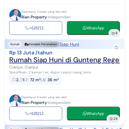
Diperbarui 3 bulan yang lalu oleh
Rian Property
Independen
+628212...
WhatsApp
8
Siap Huni
Rumah
Komplek Perumahan
Rp 13 Juta /tahun
Rumah Siap Huni di Gunteng Regency
Cianjur, Cianjur
Spesifikasi : 2 kamar 1 wc dapur carpot ruang tamu
2
1
LT
:
72 m²
LB
:
36 m²
Diperbarui 3 bulan yang lalu oleh
Rian Property
Independen
+628212...
WhatsApp
24