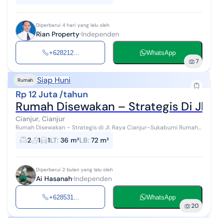
Diperbarui 4 hari yang lalu oleh
Rian Property
Independen
+628212...
WhatsApp
7
Siap Huni
Rumah
Rp 12 Juta /tahun
Rumah Disewakan – Strategis Di Jl. 
Cianjur, Cianjur
Rumah Disewakan – Strategis di Jl. Raya Cianjur–Sukabumi Rumah
kosong minimalis, lokasi strategis di Cianjur, Jawa Barat. Tanpa
2
1
1
LT
:
36 m²
LB
:
72 m²
furniture, sia...
Diperbarui 2 bulan yang lalu oleh
Ai Hasanah
Independen
+628531...
WhatsApp
20