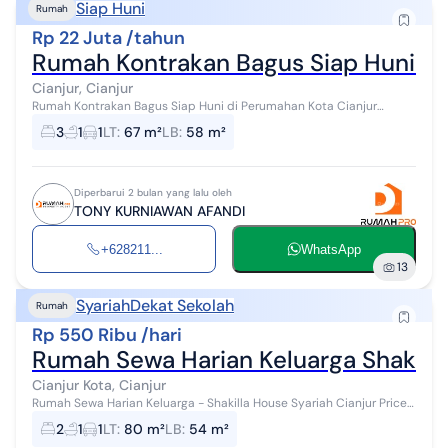
Siap Huni
Rumah
Rp 22 Juta /tahun
Rumah Kontrakan Bagus Siap Huni di
Cianjur, Cianjur
Rumah Kontrakan Bagus Siap Huni di Perumahan Kota Cianjur
Spesifikasi Properti : · Luas Tanah : 67 m2 · Luas Bangunan : 58 m2 ·
3
1
1
LT
:
67 m²
LB
:
58 m²
Hadap : Barat ...
Diperbarui 2 bulan yang lalu oleh
TONY KURNIAWAN AFANDI
+628211...
WhatsApp
13
Syariah
Dekat Sekolah
Rumah
Rp 550 Ribu /hari
Rumah Sewa Harian Keluarga Shakilla
Cianjur Kota, Cianjur
Rumah Sewa Harian Keluarga - Shakilla House Syariah Cianjur Price
List : Shakilla House 1 Syariah - Weekday ( Minggu - Kamis ) : Rp.
2
1
1
LT
:
80 m²
LB
:
54 m²
599.999 - We...