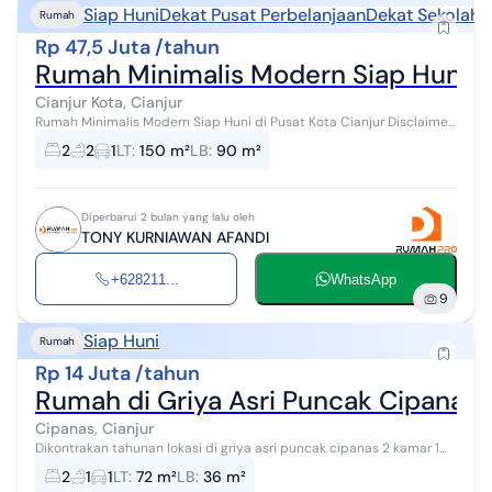
Siap Huni
Dekat Pusat Perbelanjaan
Dekat Sekolah
D
Rumah
Rp 47,5 Juta /tahun
Rumah Minimalis Modern Siap Huni di
Cianjur Kota, Cianjur
Rumah Minimalis Modern Siap Huni di Pusat Kota Cianjur Disclaimer
: Minimal Masa Sewa 2 Tahun Spesifikasi Properti : · Luas Tanah : 150
2
2
1
LT
:
150 m²
LB
:
90 m²
m2 · Lu...
Diperbarui 2 bulan yang lalu oleh
TONY KURNIAWAN AFANDI
+628211...
WhatsApp
9
Siap Huni
Rumah
Rp 14 Juta /tahun
Rumah di Griya Asri Puncak Cipanas 
Cipanas, Cianjur
Dikontrakan tahunan lokasi di griya asri puncak cipanas 2 kamar 1
wc siap huni
2
1
1
LT
:
72 m²
LB
:
36 m²