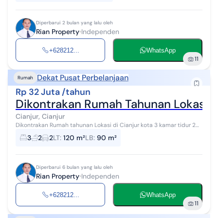
Diperbarui 2 bulan yang lalu oleh
Rian Property
Independen
+628212...
WhatsApp
11
Dekat Pusat Perbelanjaan
Rumah
Rp 32 Juta /tahun
Dikontrakan Rumah Tahunan Lokasi di
Cianjur, Cianjur
Dikontrakan Rumah tahunan Lokasi di Cianjur kota 3 kamar tidur 2
kamar mandi carpot luas dekat ke citymall cianjur WA :
3
2
2
LT
:
120 m²
LB
:
90 m²
0821xxxxxxxxkontrakancian...
Diperbarui 6 bulan yang lalu oleh
Rian Property
Independen
+628212...
WhatsApp
11