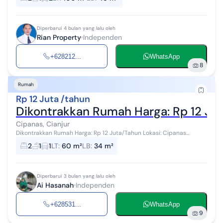
mushola Harga : 28 j...
Diperbarui 4 bulan yang lalu oleh
Rian Property
Independen
+628212...
WhatsApp
8
Rumah
Rp 12 Juta /tahun
Dikontrakkan Rumah Harga: Rp 12 Jut
Cipanas, Cianjur
Dikontrakkan Rumah Harga: Rp 12 Juta/Tahun Lokasi: Cipanas
Fasilitas: 2 Kamar Tidur Dapur Kamar Mandi Ruang Keluarga Carport
2
1
1
LT
:
60 m²
LB
:
34 m²
(Masuk Mobil) 5 meni...
Diperbarui 3 bulan yang lalu oleh
Ai Hasanah
Independen
+628531...
WhatsApp
9