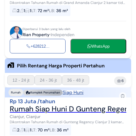
Dikontrakan Tahunan Rumah di Grand Amanda Cianjur 2 kamar tidur
1 kamar mandi harga sewa : 15 Juta / tahun
2
1
1
LT
:
72 m²
LB
:
36 m²
Diperbarui 3 bulan yang lalu oleh
Rian Property
Independen
+628212...
WhatsApp
Pilih Rentang Harga Properti Pertahun
12 - 24 jt
24 - 36 jt
36 - 48 jt
6
Siap Huni
Rumah
Komplek Perumahan
Rp 13 Juta /tahun
Rumah Siap Huni D Gunteng Regency
Cianjur, Cianjur
Dikontrakan Tahunan Rumah di Gunteng Regency Cianjur 2 kamar
tidur 1 kamar mandi lantai sudah granit harga sewa : 13 Juta / tahun
2
1
1
LT
:
70 m²
LB
:
36 m²