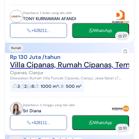
Diperbarui 2 bulan yang lalu oleh
TONY KURNIAWAN AFANDI
+628211...
WhatsApp
27
Rumah
Rp 130 Juta /tahun
Villa Cipanas, Rumah Cipanas, Temp
Cipanas, Cianjur
Disewakan Rumah Villa Puncak Cipanas, Cianjur, Jawa Barat LT:
1.000m2 LB: 500 m2 KT: 3 KM: 3 Listrik: 4.400 watt di pinggir jalan
3
2
8
LT
:
1000 m²
LB
:
500 m²
raya Cocok untu...
Diperbarui 3 minggu yang lalu oleh
Sri Diana
+628111...
WhatsApp
10