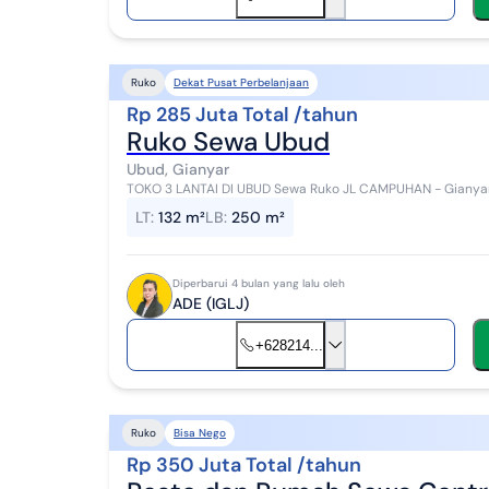
Dekat Pusat Perbelanjaan
Ruko
Rp 285 Juta Total /tahun
Ruko Sewa Ubud
Ubud, Gianyar
TOKO 3 LANTAI DI UBUD Sewa Ruko JL CAMPUHAN - Gianyar LT
Rp 285.000.000 SHM Hadap Utara Toko 3 l...
LT
:
132 m²
LB
:
250 m²
Diperbarui 4 bulan yang lalu oleh
ADE (IGLJ)
+628214...
Bisa Nego
Ruko
Rp 350 Juta Total /tahun