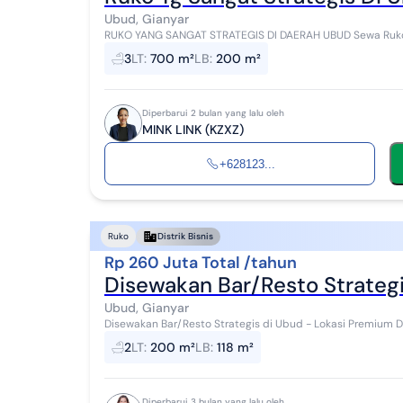
Ubud, Gianyar
RUKO YANG SANGAT STRATEGIS DI DAERAH UBUD Sewa Ruko 
2 KM 3 Listrik 4400 Rp 3.500.000.000 SHM Hadap B...
3
LT
:
700 m²
LB
:
200 m²
Diperbarui 2 bulan yang lalu oleh
MINK LINK (KZXZ)
+628123...
Ruko
Distrik Bisnis
Rp 260 Juta Total /tahun
Disewakan Bar/Resto Strateg
Ubud, Gianyar
Disewakan Bar/Resto Strategis di Ubud - Lokasi Premium Dekat M
menarik untuk memiliki atau menyewa bar/resto di lo...
2
LT
:
200 m²
LB
:
118 m²
Diperbarui 3 bulan yang lalu oleh