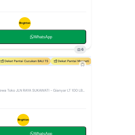
WhatsApp
6
Dekat Pantai Cucukan BALI TS
Dekat Pantai Masceti
Dekat Pantai Tegal Besar
a Toko JLN RAYA SUKAWATI - Gianyar LT 100 LB
WhatsApp