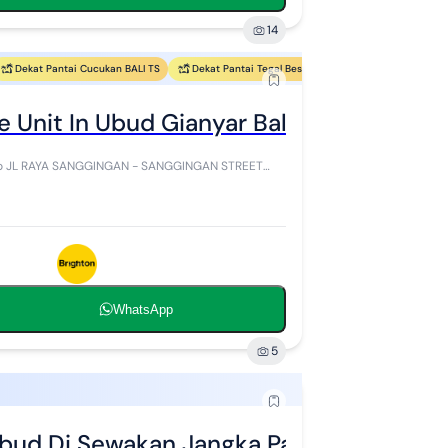
14
Dekat Pantai Cucukan BALI TS
Dekat Pantai Tegal Besar
Dekat Pantai Masceti
 Unit In Ubud Gianyar Bali
o JL RAYA SANGGINGAN - SANGGINGAN STREET
WhatsApp
5
Ubud Di Sewakan Jangka Panjang