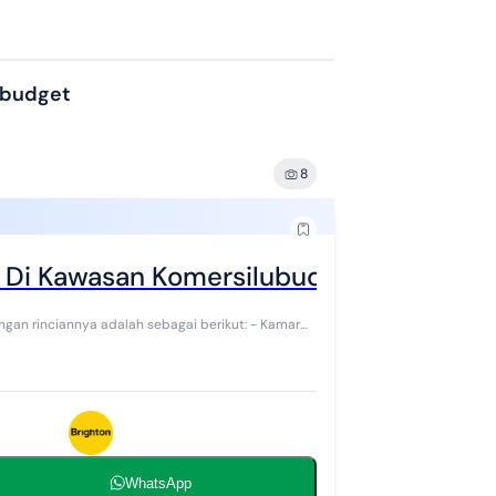
 budget
8
is Di Kawasan Komersilubud
WhatsApp