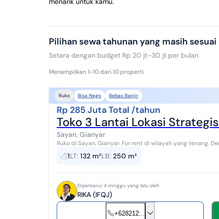
menarik untuk kamu.
Pilihan sewa tahunan yang masih sesuai
Setara dengan budget Rp 20 jt–30 jt per bulan
Menampilkan 1-10 dari 10 properti
Bisa Nego
Bebas Banjir
Ruko
Rp 285 Juta Total /tahun
Toko 3 Lantai Lokasi Strateg
Sayan, Gianyar
Ruko di Sayan, Gianyar. For rent di wilayah yang tenang. Dengan rinciannya adalah sebagai berikut: - Kamar
Mandi: 1 - Sertifikat: SHM - Se...
1
LT
:
132 m²
LB
:
250 m²
Diperbarui 4 minggu yang lalu oleh
RIKA (IFQJ)
+628212...