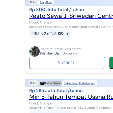
Siap Huni
Ruko
Rp 300 Juta Total /tahun
Resto Sewa Jl Sriwedari Centr
Ubud, Gianyar
Ruko sewa Bekas resto Jl sri wedari ubud central 5×12 mtr ******** Belum termasuk dapur yg dbelakang 2
lantai 300 jt per th Dko kelit
1
LT
:
60 m²
LB
:
120 m²
Diperbarui 1 minggu yang lalu oleh
Kila Hamda
Independen
+628121...
Dekat Pusat Perbelanjaan
Ruko
Distrik Bisnis
Rp 285 Juta Total /tahun
Min 5 Tahun Tempat Usaha R
Ubud, Gianyar
Sewa Min 5 Tahun Tempat Usaha Ruko 3 Lantai Campuhan Ubud Gianyar Ruko 3 lant
Gianyar, dengan akses mudah ke berbagai tempat w...