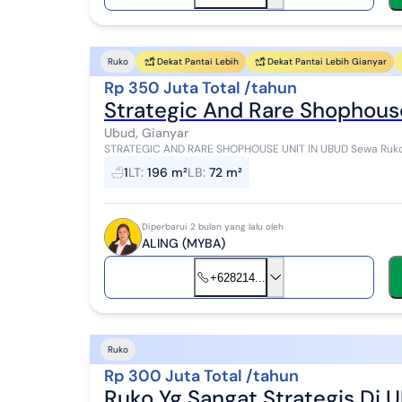
Dekat Pantai Lebih
Dekat Pantai Lebih Gianyar
Ruko
Rp 350 Juta Total /tahun
Strategic And Rare Shophouse
Ubud, Gianyar
STRATEGIC AND RARE SHOPHOUSE UNIT IN UBUD Sewa Ruk
UBUD - Gianyar LT 196 LB 72 KT 1 KM 1 Listrik 2200 Rp 35...
1
LT
:
196 m²
LB
:
72 m²
Diperbarui 2 bulan yang lalu oleh
ALING (MYBA)
+628214...
Ruko
Rp 300 Juta Total /tahun
Ruko Yg Sangat Strategis Di 