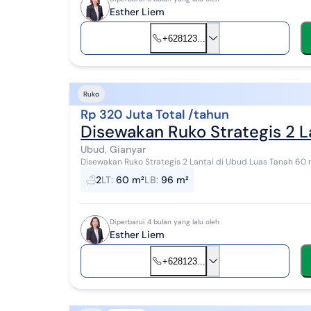
Esther Liem
+628123...
Ruko
Rp 320 Juta Total /tahun
Disewakan Ruko Strategis 2 L
Ubud, Gianyar
Disewakan Ruko Strategis 2 Lantai di Ubud Luas Tanah 60 m2 Luas Bangunan 96 m2 Ukuran: 4mx12m (lantai
2) Bisa untuk restaurant Harga: 320juta/...
2
LT
:
60 m²
LB
:
96 m²
Diperbarui 4 bulan yang lalu oleh
Esther Liem
+628123...