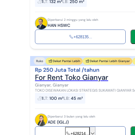
1
LT
:
132 m²
LB
:
250 m²
Diperbarui 2 minggu yang lalu oleh
HAN HSWC
+628135...
Dekat Pantai Lebih
Dekat Pantai Lebih Gianyar
Ruko
Rp 250 Juta Total /tahun
For Rent Toko Gianyar
Gianyar, Gianyar
TOKO DISEWAKAN LOKASI STRATEGIS SUKAWATI GIANYAR Sew
45 KM 1 Dimensi 10 x 10 Listrik 2200 Rp 250.000.0...
1
LT
:
100 m²
LB
:
45 m²
Diperbarui 3 bulan yang lalu oleh
ADE (IGLJ)
+628214...