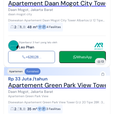
Apartement Daan Mogot City Tower Al
Daan Mogot, Jakarta Barat
daan mogot city
Disewakan Apartement Daan Mogot City Tower Albartos Lt 12 Tipe
2BR : 48 m2 Full Furnished View City Sewa : Rp 48 jt / thn Nepis
2
1
LB
:
48 m²
4
Fasilitas
Fasilitas : - Kol...
Diperbarui 3 hari yang lalu oleh
Leo Phan
+628128...
WhatsApp
13
Apartemen
Furnished
Rp 33 Juta /tahun
Apartement Green Park View Tower G 
Daan Mogot, Jakarta Barat
Apartemen Green Park View
Disewakan Apartement Green Park View Tower G Lt 20 Tipe 2BR : 35
m2 Full Furnished View City Sewa : Rp 33 jt / thn Nego Fasilitas : -
2
1
LB
:
35 m²
3
Fasilitas
Kolam rena...