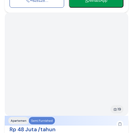
+628128...
WhatsApp
19
Apartemen
Semi Furnished
Rp 48 Juta /tahun