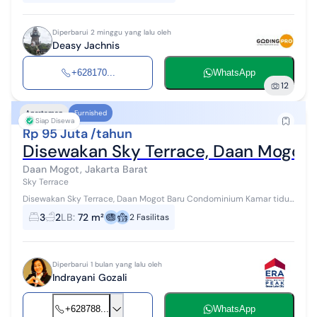
Diperbarui 2 minggu yang lalu oleh
Deasy Jachnis
+628170...
WhatsApp
12
Apartemen
Furnished
Siap Disewa
Rp 95 Juta /tahun
Disewakan Sky Terrace, Daan Mogot
Daan Mogot, Jakarta Barat
Sky Terrace
Disewakan Sky Terrace, Daan Mogot Baru Condominium Kamar tidur
: 3 Kamar mandi : 2 Luas 72 m Full Furnish Lantai 9 ,tower uluwatu 3
3
2
LB
:
72 m²
2
Fasilitas
AC Harga : 95 j...
Diperbarui 1 bulan yang lalu oleh
Indrayani Gozali
+628788...
WhatsApp