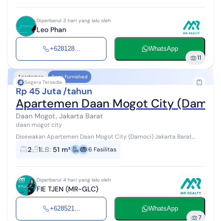
Diperbarui 3 hari yang lalu oleh
Leo Phan
+628128...
WhatsApp
11
Apartemen
Semi Furnished
Segera Tersedia
Rp 45 Juta /tahun
Apartemen Daan Mogot City (Damoci)
Daan Mogot, Jakarta Barat
daan mogot city
Disewakan Apartemen Daan Mogot City (Damoci) Jakarta Barat
Cluster Canary Luas 51 m² Lantai 5 Kt.2 Km.1 Semi Furnished AC 2
2
1
LB
:
51 m²
6
Fasilitas
Hadap Taman Masi...
Diperbarui 4 hari yang lalu oleh
FIE TJEN (MR-GLC)
+628521...
WhatsApp
7