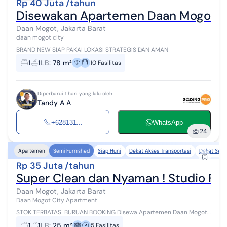
Rp 40 Juta /tahun
Disewakan Apartemen Daan Mogot C
Daan Mogot, Jakarta Barat
daan mogot city
BRAND NEW SIAP PAKAI LOKASI STRATEGIS DAN AMAN
1
1
LB
:
78 m²
10
Fasilitas
Diperbarui 1 hari yang lalu oleh
Tandy A A
+628131...
WhatsApp
24
Siap Huni
Dekat Akses Transportasi
Dekat Seko
Apartemen
Semi Furnished
Rp 35 Juta /tahun
Super Clean dan Nyaman ! Studio Fur
Daan Mogot, Jakarta Barat
Daan Mogot City Apartment
STOK TERBATAS! BURUAN BOOKING Disewa Apartemen Daan Mogot
City - Semanan, Kalideres, Jakarta Barat Hunian studio modern &
1
1
LB
:
25 m²
5
Fasilitas