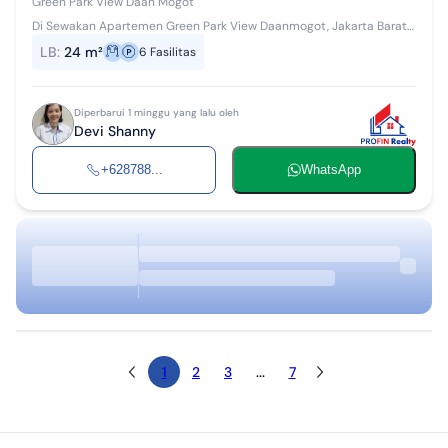
Green Park View Daan Mogot
Di Sewakan Apartemen Green Park View Daanmogot, Jakarta Barat -
Luas 24m2 -Studio -Furnished -Tower E/lantai 11 Harga sewa Rp 17
LB
:
24 m²
6
Fasilitas
Juta/Tahun Deposi...
Diperbarui 1 minggu yang lalu oleh
Devi Shanny
+628788...
WhatsApp
1
2
3
...
7