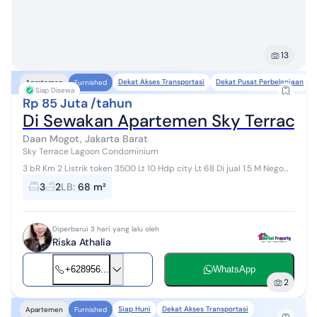
13
Dekat Akses Transportasi
Dekat Pusat Perbelanjaan
Apartemen
Furnished
Siap Disewa
Rp 85 Juta /tahun
Di Sewakan Apartemen Sky Terrace 
Daan Mogot, Jakarta Barat
Sky Terrace Lagoon Condominium
3 bR Km 2 Listrik token 3500 Lt 10 Hdp city Lt 68 Di jual 1.5 M Nego
disewakan 85 juta Nego Apartemen Sky Terrace Lagoon
3
2
LB
:
68 m²
Condominium di Daan...
Diperbarui 3 hari yang lalu oleh
Riska Athalia
+628956...
WhatsApp
2
Siap Huni
Dekat Akses Transportasi
Apartemen
Furnished