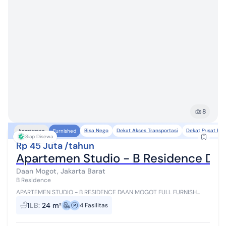
8
Bisa Nego
Dekat Akses Transportasi
Dekat Pusat Per
Apartemen
Furnished
Siap Disewa
Rp 45 Juta /tahun
Apartemen Studio - B Residence Daa
Daan Mogot, Jakarta Barat
B Residence
APARTEMEN STUDIO - B RESIDENCE DAAN MOGOT FULL FURNISH
Hunian modern di lokasi super strategis di Jakarta Barat. SELLING
1
LB
:
24 m²
4
Fasilitas
POINT - Akses langsung k...