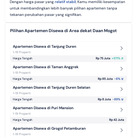
Dengan harga pasar yang
relatif stabil
, Kamu memiliki kesempatan
untuk membandingkan lebih banyak pilihan apartemen tanpa
tekanan perubahan pasar yang signifikan.
Pilihan Apartemen Disewa di Area dekat Daan Mogot
Apartemen Disewa di Tanjung Duren
1-19 Properti
Harga Tengah
Rp 75 Juta
+
971
%
Apartemen Disewa di Taman Anggrek
1-19 Properti
Harga Tengah
Rp 85 Juta
-6
%
Apartemen Disewa di Tanjung Duren Selatan
1-19 Properti
Harga Tengah
Rp 8 Juta
-89
%
Apartemen Disewa di Puri Mansion
1-19 Properti
Harga Tengah
Rp 42 Juta
Apartemen Disewa di Grogol Petamburan
1-19 Properti