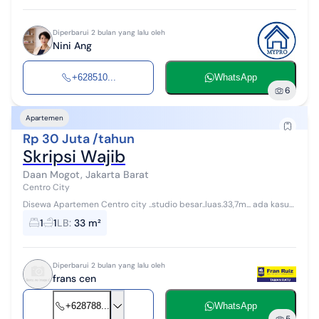
Diperbarui 2 bulan yang lalu oleh
Nini Ang
+628510...
WhatsApp
6
Apartemen
Rp 30 Juta /tahun
Skripsi Wajib
Daan Mogot, Jakarta Barat
Centro City
Disewa Apartemen Centro city ..studio besar..luas.33,7m... ada kasur
dan ac.. hg 30jt/th Hub frans cen 0878xxxxxxxx bisa wa/telp Atau
1
1
LB
:
33 m²
0878xxxxxxxx ...
Diperbarui 2 bulan yang lalu oleh
frans cen
+628788...
WhatsApp
5