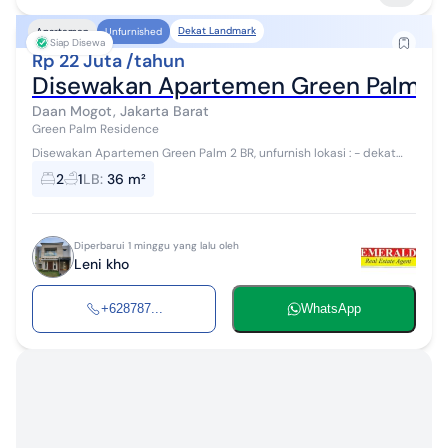
Dekat Landmark
Apartemen
Unfurnished
Siap Disewa
Rp 22 Juta /tahun
Disewakan Apartemen Green Palm 2B
Daan Mogot, Jakarta Barat
Green Palm Residence
Disewakan Apartemen Green Palm 2 BR, unfurnish lokasi : - dekat
dengan Green Lake City - tinggal jalan ke pasar - dekat dengan puri
2
1
LB
:
36 m²
mall
Diperbarui 1 minggu yang lalu oleh
Leni kho
+628787...
WhatsApp