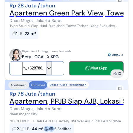
Rp 28 Juta /tahun
Apartemen Green Park View, Tower G,
Daan Mogot, Jakarta Barat
Type Studio, Siap Huni, Furnished, Tower Terbaru Yang Exclusive,
Lokasi Strategis Dekat Halte Busway For Rent - Sewa Apartemen
1
LB
:
23 m²
Green Park View, To...
Diperbarui 1 minggu yang lalu oleh
Bety LOCAL X KPG
+628780...
WhatsApp
10
Dekat Pusat Perbelanjaan
Apartemen
Furnished
Rp 78 Juta /tahun
Apartemen, PPJB Siap AJB, Lokasi Str
Daan Mogot, Jakarta Barat
daan mogot city
NO COBROKE TIDAK DAPAT DIBAYAR/DISEWAKAN PERBULAN MINIMAL
PEMBAYARAN/SEWA UNTUK SETAHUN Disewakan/Dijual Apt Daan
2
1
LB
:
44 m²
6
Fasilitas
Mogot City Jakarta Barat Luas ...