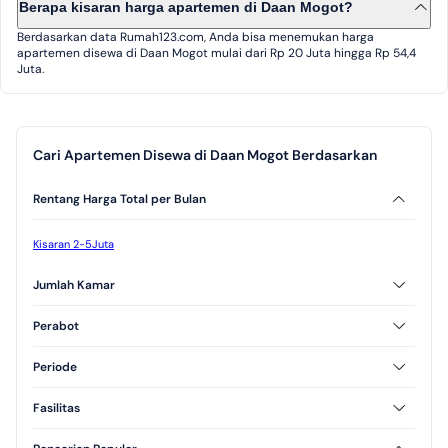
Berapa kisaran harga apartemen di Daan Mogot?
Berdasarkan data Rumah123.com, Anda bisa menemukan harga
apartemen disewa di Daan Mogot mulai dari Rp 20 Juta hingga Rp 54,4
Juta.
Cari Apartemen Disewa di Daan Mogot Berdasarkan
Rentang Harga Total per Bulan
Kisaran 2-5Juta
Jumlah Kamar
2 Kamar Tidur
3 Kamar Tidur
Perabot
Furnished
Unfurnished
Periode
Semi Furnished
Tahunan
Bulanan
Fasilitas
AC
CCTV