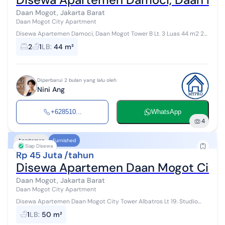
Daan Mogot, Jakarta Barat
Daan Mogot City Apartment
Disewa Apartemen Damoci, Daan Mogot Tower B Lt. 3 Luas 44 m2 2
BR 1 KM Full Furnish View Pool WNI : Harga Sewa 65jt/thn Free IPL 1
2
1
LB
:
44 m²
bulan Deposit ...
Diperbarui 2 bulan yang lalu oleh
Nini Ang
+628510...
WhatsApp
4
Apartemen
Furnished
Siap Disewa
Rp 45 Juta /tahun
Disewa Apartemen Daan Mogot City
Daan Mogot, Jakarta Barat
Daan Mogot City Apartment
Disewa Apartemen Daan Mogot City Tower Albatros Lt 19. Studio
Premium Luas 33m² View Kolam Renang Listrik 2200 WTP Furnished
1
LB
:
50 m²
IPL 2.500.000 per ...