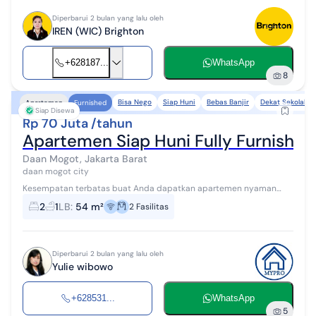
Diperbarui 2 bulan yang lalu oleh
IREN (WIC) Brighton
+628187...
WhatsApp
8
Bisa Nego
Siap Huni
Bebas Banjir
Dekat Sekolah
Apartemen
Furnished
Siap Disewa
Rp 70 Juta /tahun
Apartemen Siap Huni Fully Furnishe
Daan Mogot, Jakarta Barat
daan mogot city
Kesempatan terbatas buat Anda dapatkan apartemen nyaman
dengan return investasi tinggi di Daan Mogot, Jakarta Barat.
2
1
LB
:
54 m²
2
Fasilitas
Apartemen ini menawarkan kele...
Diperbarui 2 bulan yang lalu oleh
Yulie wibowo
+628531...
WhatsApp
5