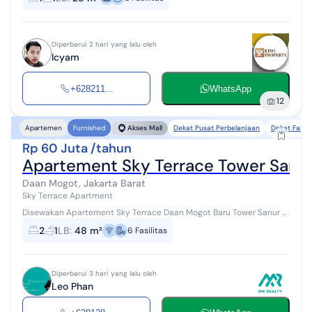
super cozy dengan desain...
Diperbarui 2 hari yang lalu oleh
Icyam
+628211...
WhatsApp
12
Dekat Pusat Perbelanjaan
Dekat Fasil
Apartemen
Furnished
Akses Mall
Rp 60 Juta /tahun
Apartement Sky Terrace Tower Sanur L
Daan Mogot, Jakarta Barat
Sky Terrace Apartment
Disewakan Apartement Sky Terrace Daan Mogot Baru Tower Sanur Lt
03 Tipe 2BR : 48,8 m2 Full Furnished View Kolam Renang Fasilitas : -
2
1
LB
:
48 m²
6
Fasilitas
Kartu Akses -...
Diperbarui 3 hari yang lalu oleh
Leo Phan