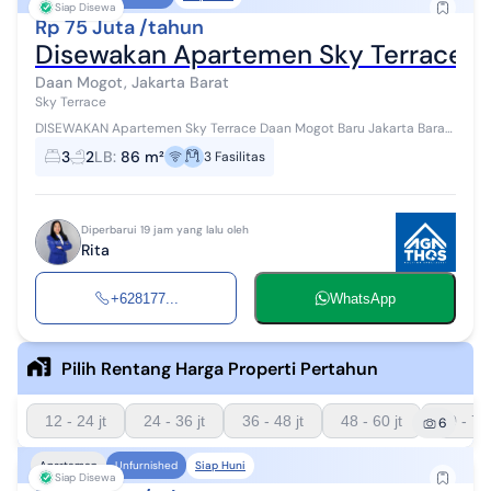
Siap Disewa
Rp 75 Juta /tahun
Disewakan Apartemen Sky Terrace 3 
Daan Mogot, Jakarta Barat
Sky Terrace
DISEWAKAN Apartemen Sky Terrace Daan Mogot Baru Jakarta Barat
LB: 86m2 KT: 3 KM: 2 AC: 4 Water heater: 2 Full furnished View: Kolam
3
2
LB
:
86 m²
3
Fasilitas
renang Harga ...
Diperbarui 19 jam yang lalu oleh
Rita
+628177...
WhatsApp
Pilih Rentang Harga Properti Pertahun
12 - 24 jt
24 - 36 jt
36 - 48 jt
48 - 60 jt
60 - 72 
6
Siap Huni
Apartemen
Unfurnished
Siap Disewa