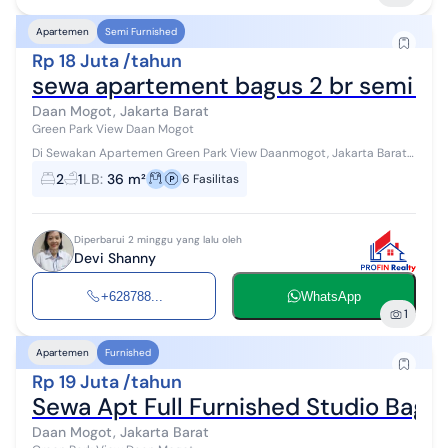
Apartemen
Semi Furnished
Rp 18 Juta /tahun
sewa apartement bagus 2 br semi fu
Daan Mogot, Jakarta Barat
Green Park View Daan Mogot
Di Sewakan Apartemen Green Park View Daanmogot, Jakarta Barat -
Luas 36 -KT 2 -KM 1 -Tower E/lantai 3/Hook Dalam -Semi Furnished
2
1
LB
:
36 m²
6
Fasilitas
Ready tgl 11 maret...
Diperbarui 2 minggu yang lalu oleh
Devi Shanny
+628788...
WhatsApp
1
Apartemen
Furnished
Rp 19 Juta /tahun
Sewa Apt Full Furnished Studio Bag
Daan Mogot, Jakarta Barat