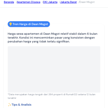
Beranda
/
Apartemen Disewa
/
DKI Jakarta
/
Jakarta Barat
/
Daan Mogot
Tren Harga di Daan Mogot
Harga sewa apartemen di Daan Mogot relatif stabil dalam 6 bulan
terakhir. Kondisi ini mencerminkan pasar yang konsisten dengan
perubahan harga yang tidak terlalu signifikan.
*Data merupakan harga tengah dari 384 properti di Rumah123 selama 12 bulan
terakhir
Tips & Analisis