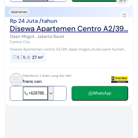
Apartemen
Rp 24 Juta /tahun
Disewa Apartemen Centro A2/39...Daa
Daan Mogot, Jakarta Barat
Centro City
Disewa Apartemen centro A2/39...daan mogot..studio.semi furnish
hg 24jt/ th Hub frans cen 0878xxxxxxxx bisa wa/telp Atau
1
1
LB
:
27 m²
0878xxxxxxxx bisa wa/telp ...
Diperbarui 2 bulan yang lalu oleh
frans cen
+628788...
WhatsApp