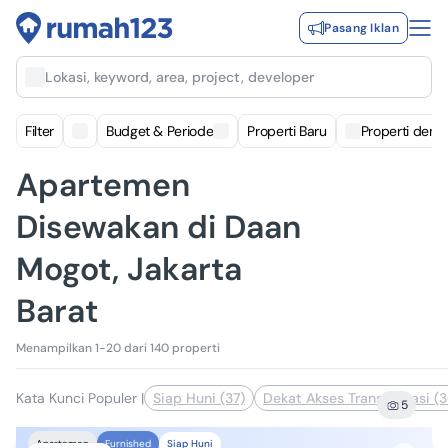
Pasang Iklan
Lokasi, keyword, area, project, developer
Filter
Budget & Periode
Properti Baru
Properti deng
Apartemen
Disewakan di Daan
Mogot, Jakarta
Barat
Menampilkan 1-20 dari 140 properti
Kata Kunci Populer
|
Siap Huni (37)
Dekat Akses Transportasi (3
5
Siap Huni
Apartemen
Furnished