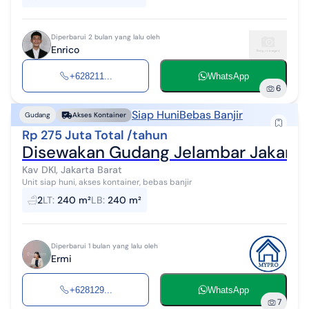
Diperbarui 2 bulan yang lalu oleh
Enrico
+628211...
WhatsApp
6
Siap Huni
Bebas Banjir
Gudang
Akses Kontainer
Rp 275 Juta Total /tahun
Disewakan Gudang Jelambar Jakarta
Kav DKI, Jakarta Barat
Unit siap huni, akses kontainer, bebas banjir
2
LT
:
240 m²
LB
:
240 m²
Diperbarui 1 bulan yang lalu oleh
Ermi
+628129...
WhatsApp
7