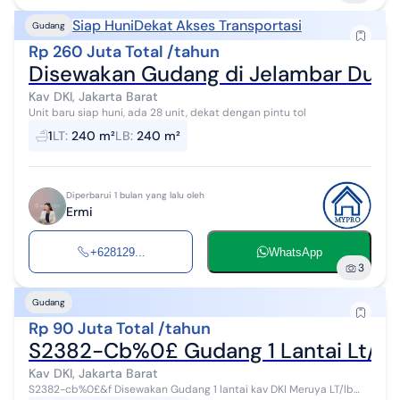
Siap Huni
Dekat Akses Transportasi
Gudang
Rp 260 Juta Total /tahun
Disewakan Gudang di Jelambar Duta
Kav DKI, Jakarta Barat
Unit baru siap huni, ada 28 unit, dekat dengan pintu tol
1
LT
:
240 m²
LB
:
240 m²
Diperbarui 1 bulan yang lalu oleh
Ermi
+628129...
WhatsApp
3
Gudang
Rp 90 Juta Total /tahun
S2382-Cb%0£ Gudang 1 Lantai Lt/Lb 
Kav DKI, Jakarta Barat
S2382-cb%0£&f Disewakan Gudang 1 lantai kav DKI Meruya LT/lb