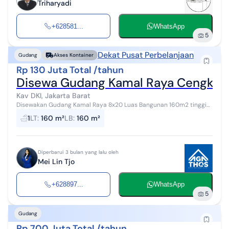
Triharyadi
+628581...
WhatsApp
5
Dekat Pusat Perbelanjaan
Gudang
Akses Kontainer
Rp 130 Juta Total /tahun
Disewa Gudang Kamal Raya Cengkare
Kav DKI, Jakarta Barat
Disewakan Gudang Kamal Raya 8x20 Luas Bangunan 160m2 tinggi
Ceiling 7mtr kamar mandi sharing Listrik 1200 akses kontener 40ft
1
LT
:
160 m²
LB
:
160 m²
Parkiran sharing Ha...
Diperbarui 3 bulan yang lalu oleh
Mei Lin Tjo
+628897...
WhatsApp
5
Gudang
Rp 700 Juta Total /tahun