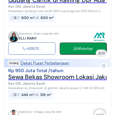
Kav DKI, Jakarta Barat
Disewakan Gudang Luas tanah 800 Luas bngunan 600 Kantor 2
lantai Blok B AksesContener 40Ft Jalur 10. Harga 450jt Ex PPN Min
3
LT
:
800 m²
LB
:
600 m²
sewa 2 Th Elli 0877x...
Diperbarui 1 bulan yang lalu oleh
ELLI RAINY
+628170...
WhatsApp
12
Dekat Pusat Perbelanjaan
Gudang
Rp 950 Juta Total /tahun
Sewa Bekas Showroom Lokasi Jakart
Kav DKI, Jakarta Barat
Disewakan ex showroom di gambir Jakarta pusat LT 416 LB 305 Ada
ruangan kantor Dimensi bangunan 13x32 Dimensi halaman depan
2
LT
:
446 m²
LB
:
316 m²
13x10m Posisi Hadap j...
Diperbarui 1 minggu yang lalu oleh