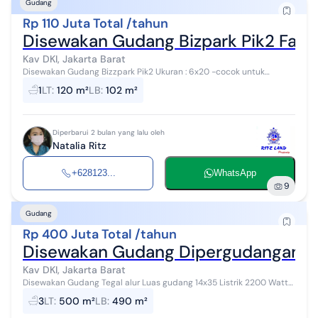
Gudang
Rp 110 Juta Total /tahun
Disewakan Gudang Bizpark Pik2 Fasil
Kav DKI, Jakarta Barat
Disewakan Gudang Bizzpark Pik2 Ukuran : 6x20 -cocok untuk
pengusaha -akses mudah -fasilitas modern -lokasi strategis
1
LT
:
120 m²
LB
:
102 m²
Informasi detail Hubung...
Diperbarui 2 bulan yang lalu oleh
Natalia Ritz
+628123...
WhatsApp
9
Gudang
Rp 400 Juta Total /tahun
Disewakan Gudang Dipergudangan Teg
Kav DKI, Jakarta Barat
Disewakan Gudang Tegal alur Luas gudang 14x35 Listrik 2200 Watt
Air sumur pompa Kondisi masih bagus dan belum di renov Harga
3
LT
:
500 m²
LB
:
490 m²
sewa 400jt/th...