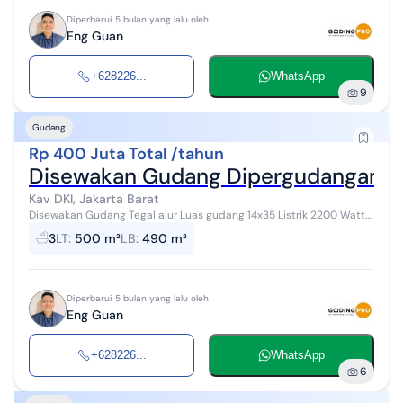
Diperbarui 5 bulan yang lalu oleh
Eng Guan
+628226...
WhatsApp
9
Gudang
Rp 400 Juta Total /tahun
Disewakan Gudang Dipergudangan Teg
Kav DKI, Jakarta Barat
Disewakan Gudang Tegal alur Luas gudang 14x35 Listrik 2200 Watt
Air sumur pompa Kondisi masih bagus dan belum di renov Harga
3
LT
:
500 m²
LB
:
490 m²
sewa 400jt/th...
Diperbarui 5 bulan yang lalu oleh
Eng Guan
+628226...
WhatsApp
6