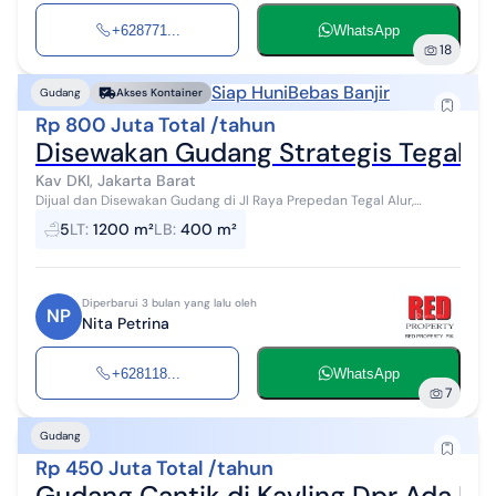
+628771...
WhatsApp
18
Siap Huni
Bebas Banjir
Gudang
Akses Kontainer
Rp 800 Juta Total /tahun
Disewakan Gudang Strategis Tegal Alu
Kav DKI, Jakarta Barat
Dijual dan Disewakan Gudang di Jl Raya Prepedan Tegal Alur,
Jakarta Barat LT 1,200 m2 LB 400 m2 Akses container 40 ft Ada
5
LT
:
1200 m²
LB
:
400 m²
mess karyawan 2 lant...
Diperbarui 3 bulan yang lalu oleh
NP
Nita Petrina
+628118...
WhatsApp
7
Gudang
Rp 450 Juta Total /tahun
Gudang Cantik di Kavling Dpr Ada Ka