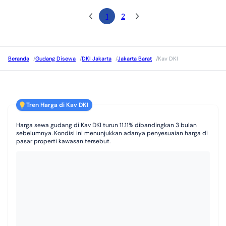
1
2
Beranda
/
Gudang Disewa
/
DKI Jakarta
/
Jakarta Barat
/
Kav DKI
Tren Harga di Kav DKI
Harga sewa gudang di Kav DKI turun 11.11% dibandingkan 3 bulan
sebelumnya. Kondisi ini menunjukkan adanya penyesuaian harga di
pasar properti kawasan tersebut.