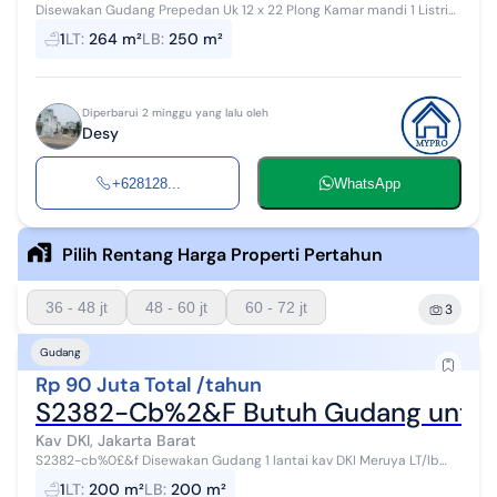
Disewakan Gudang Prepedan Uk 12 x 22 Plong Kamar mandi 1 Listrik
3300 watt Air sumur Akses truk Harga sewa 90jt / thn nett min sewa
1
LT
:
264 m²
LB
:
250 m²
3thn , ja...
Diperbarui 2 minggu yang lalu oleh
Desy
+628128...
WhatsApp
Pilih Rentang Harga Properti Pertahun
36 - 48 jt
48 - 60 jt
60 - 72 jt
3
Gudang
Rp 90 Juta Total /tahun
S2382-Cb%2&F Butuh Gudang untuk Us
Kav DKI, Jakarta Barat
S2382-cb%0£&f Disewakan Gudang 1 lantai kav DKI Meruya LT/lb
200 M2 PLN 7700 w, air tanah Hadap selatan Ada kmr & kamar
1
LT
:
200 m²
LB
:
200 m²
mandi Ceiling tinggi ...