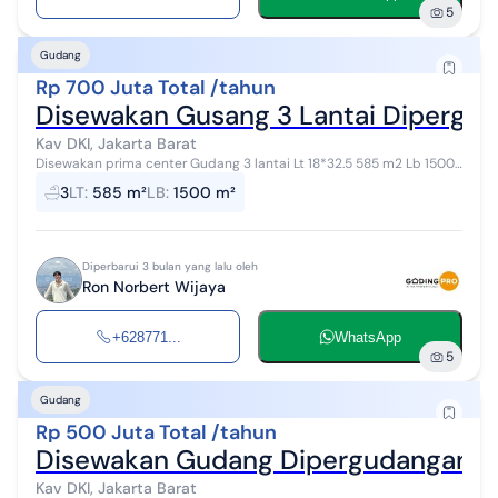
5
Gudang
Rp 700 Juta Total /tahun
Disewakan Gusang 3 Lantai Dipergud
Kav DKI, Jakarta Barat
Disewakan prima center Gudang 3 lantai Lt 18*32.5 585 m2 Lb 1500
m2 Ada lift barang 2 ton Listrik 23.000 va Hadap utara timur Air
3
LT
:
585 m²
LB
:
1500 m²
sumur Row 20 m2 H...
Diperbarui 3 bulan yang lalu oleh
Ron Norbert Wijaya
+628771...
WhatsApp
5
Gudang
Rp 500 Juta Total /tahun
Disewakan Gudang Dipergudangan P
Kav DKI, Jakarta Barat