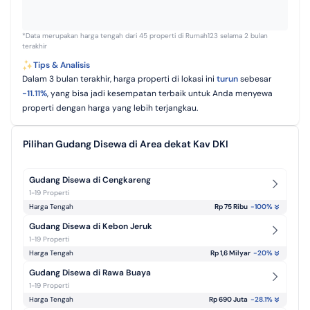
*Data merupakan harga tengah dari 45 properti di Rumah123 selama 2 bulan
terakhir
Tips & Analisis
Dalam 3 bulan terakhir, harga properti di lokasi ini
turun
sebesar
-
11.11
%
, yang bisa jadi kesempatan terbaik untuk Anda menyewa
properti dengan harga yang lebih terjangkau.
Pilihan Gudang Disewa di Area dekat Kav DKI
Gudang Disewa di Cengkareng
1-19 Properti
Harga Tengah
Rp 75 Ribu
-100
%
Gudang Disewa di Kebon Jeruk
1-19 Properti
Harga Tengah
Rp 1,6 Milyar
-20
%
Gudang Disewa di Rawa Buaya
1-19 Properti
Harga Tengah
Rp 690 Juta
-28.1
%