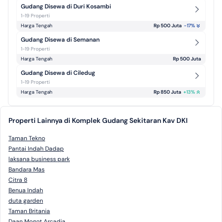
Gudang Disewa di Duri Kosambi
1-19 Properti
Harga Tengah
Rp 500 Juta
-17
%
Gudang Disewa di Semanan
1-19 Properti
Harga Tengah
Rp 500 Juta
Gudang Disewa di Ciledug
1-19 Properti
Harga Tengah
Rp 850 Juta
+
13
%
Properti Lainnya di Komplek Gudang Sekitaran Kav DKI
Taman Tekno
Pantai Indah Dadap
laksana business park
Bandara Mas
Citra 8
Benua Indah
duta garden
Taman Britania
Daan Mogot Arcadia