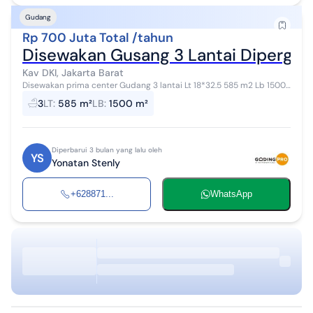
Gudang
Rp 700 Juta Total /tahun
Disewakan Gusang 3 Lantai Dipergud
Kav DKI, Jakarta Barat
Disewakan prima center Gudang 3 lantai Lt 18*32.5 585 m2 Lb 1500
m2 Ada lift barang 2 ton Listrik 23.000 va Hadap utara timur Air
3
LT
:
585 m²
LB
:
1500 m²
sumur Row 20 m2 H...
Diperbarui 3 bulan yang lalu oleh
YS
Yonatan Stenly
+628871...
WhatsApp