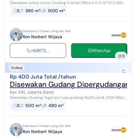
Disewakan prima center Gudang 3 lantai Office 2 lt Lt 12*32.3 390
m2 Lb 1500 m2 Tidak ada lift barang 2 ton Listrik 6.600 va Hadap
3
LT
:
390 m²
LB
:
1500 m²
utara Air sumur...
Diperbarui 3 bulan yang lalu oleh
Ron Norbert Wijaya
+628771...
WhatsApp
9
Gudang
Rp 400 Juta Total /tahun
Disewakan Gudang Dipergudangan Teg
Kav DKI, Jakarta Barat
Disewakan Gudang Tegal alur Luas gudang 14x35 Listrik 2200 Watt
Air sumur pompa Kondisi masih bagus dan belum di renov Harga
3
LT
:
500 m²
LB
:
490 m²
sewa 400jt/th...
Diperbarui 3 bulan yang lalu oleh
Ron Norbert Wijaya