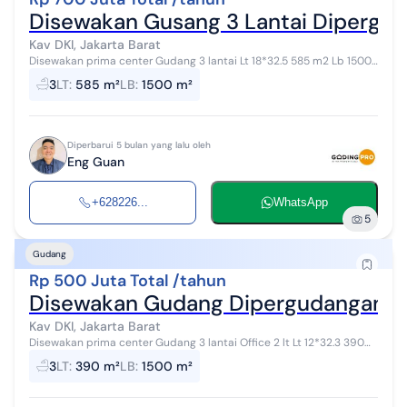
Disewakan Gusang 3 Lantai Dipergud
Kav DKI, Jakarta Barat
Disewakan prima center Gudang 3 lantai Lt 18*32.5 585 m2 Lb 1500
m2 Ada lift barang 2 ton Listrik 23.000 va Hadap utara timur Air
3
LT
:
585 m²
LB
:
1500 m²
sumur Row 20 m2 H...
Diperbarui 5 bulan yang lalu oleh
Eng Guan
+628226...
WhatsApp
5
Gudang
Rp 500 Juta Total /tahun
Disewakan Gudang Dipergudangan P
Kav DKI, Jakarta Barat
Disewakan prima center Gudang 3 lantai Office 2 lt Lt 12*32.3 390
m2 Lb 1500 m2 Tidak ada lift barang 2 ton Listrik 6.600 va Hadap
3
LT
:
390 m²
LB
:
1500 m²
utara Air sumur...