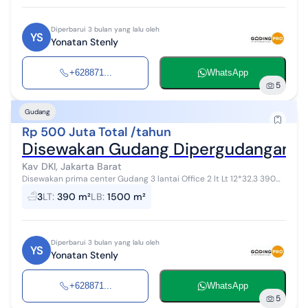
Diperbarui 3 bulan yang lalu oleh
YS
Yonatan Stenly
+628871...
WhatsApp
5
Gudang
Rp 500 Juta Total /tahun
Disewakan Gudang Dipergudangan P
Kav DKI, Jakarta Barat
Disewakan prima center Gudang 3 lantai Office 2 lt Lt 12*32.3 390
m2 Lb 1500 m2 Tidak ada lift barang 2 ton Listrik 6.600 va Hadap
3
LT
:
390 m²
LB
:
1500 m²
utara Air sumur...
Diperbarui 3 bulan yang lalu oleh
YS
Yonatan Stenly
+628871...
WhatsApp
5