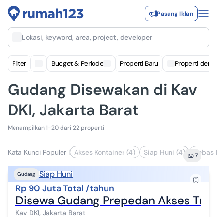
Pasang Iklan
Lokasi, keyword, area, project, developer
Filter
Budget & Periode
Properti Baru
Properti deng
Gudang Disewakan di Kav
DKI, Jakarta Barat
Menampilkan 1-20 dari 22 properti
Kata Kunci Populer
|
Akses Kontainer (4)
Siap Huni (4)
Bebas B
7
Siap Huni
Gudang
Rp 90 Juta Total /tahun
Disewa Gudang Prepedan Akses Truk 
Kav DKI, Jakarta Barat