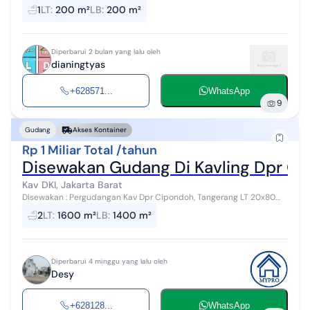
200 M2 PLN 7700 w, air tanah Hadap selatan Ada kmr & kamar
1
LT
:
200 m²
LB
:
200 m²
mandi Ceiling tinggi ...
Diperbarui 2 bulan yang lalu oleh
dianingtyas
+628571...
WhatsApp
9
Gudang
Akses Kontainer
Rp 1 Miliar Total /tahun
Disewakan Gudang Di Kavling Dpr C
Kav DKI, Jakarta Barat
Disewakan : Pergudangan Kav Dpr Cipondoh, Tangerang LT 20x80
Gsb 12m Lantai cor K450 Hangar cor K350 33000 Genset 100kva
2
LT
:
1600 m²
LB
:
1400 m²
akses kontener ada tamb...
Diperbarui 4 minggu yang lalu oleh
Desy
+628128...
WhatsApp